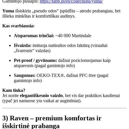
Gamintojo puslapis:
https://fabb.pl/en/collections/yuma/
Yuma
išsiskiria „pseudo odos“ įspūdžiu – atrodo prabangiau, bet
išlieka minkštas ir komfortiškas audinys.
Kas svarbiausia:
Atsparumas trinčiai:
~40 000 Martindale
Išvaizda:
imituoja natūralios odos faktūrą (vizualiai
„švaresnis“ vaizdas)
Pet-proof / gyvūnams:
dažnai pozicionuojamas kaip
atsparesnis (pagal gamintojo info)
Saugumas:
OEKO-TEX®, dažnai PFC-free (pagal
gamintojo info)
Kam tinka?
Jei norite
elegantiškesnio vaizdo
, bet vis dar praktikos kasdienai
(ypač jei namuose yra vaikai ar augintiniai).
3) Raven – premium komfortas ir
išskirtinė prabanga