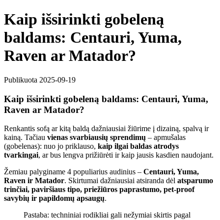
Kaip išsirinkti gobeleną
baldams: Centauri, Yuma,
Raven ar Matador?
Publikuota 2025-09-19
Kaip išsirinkti gobeleną baldams: Centauri, Yuma,
Raven ar Matador?
Renkantis sofą ar kitą baldą dažniausiai žiūrime į dizainą, spalvą ir
kainą. Tačiau
vienas svarbiausių sprendimų
– apmušalas
(gobelenas): nuo jo priklauso,
kaip ilgai baldas atrodys
tvarkingai
, ar bus lengva prižiūrėti ir kaip jausis kasdien naudojant.
Žemiau palyginame 4 populiarius audinius –
Centauri, Yuma,
Raven ir Matador
. Skirtumai dažniausiai atsiranda dėl
atsparumo
trinčiai, paviršiaus tipo, priežiūros paprastumo, pet-proof
savybių ir papildomų apsaugų
.
Pastaba: techniniai rodikliai gali nežymiai skirtis pagal