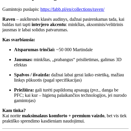
Gamintojo puslapis:
https://fabb.pl/en/collections/raven/
Raven
– aukštesnės klasės audinys, dažnai pasirenkamas tada, kai
baldas turi tapti
interjero akcentu
: minkštas, aksominis/veliūrinis
jausmas ir labai solidus patvarumas.
Kas svarbiausia:
Atsparumas trinčiai:
~50 000 Martindale
Jausmas:
minkštas, „prabangus“ prisilietimas, galimas 3D
efektas
Spalvos / išvaizda:
dažnai labai gerai laiko estetiką, mažiau
linkęs pūkuotis (pagal specifikacijas)
Priežiūra:
gali turėti papildomą apsaugą (pvz., danga be
PFC; kai kur – higieną palaikančios technologijos, jei nurodo
gamintojas)
Kam tinka?
Kai norite
maksimalaus komforto + premium vaizdo
, bet vis tiek
praktiško sprendimo kasdieniam naudojimui.