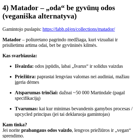
4) Matador – „oda“ be gyvūnų odos
(veganiška alternatyva)
Gamintojo puslapis:
https://fabb.pl/en/collections/matador/
Matador
– poliuretano pagrindo medžiaga, kuri vizualiai ir
prisilietimu artima odai, bet be gyvūninės kilmės.
Kas svarbiausia:
Išvaizda:
odos įspūdis, labai „švarus“ ir solidus vaizdas
Priežiūra:
paprastai lengviau valomas nei audiniai, mažiau
įgeria dėmes
Atsparumas trinčiai:
dažnai ~50 000 Martindale (pagal
specifikaciją)
Tvarumas:
kai kur minimas bevandenis gamybos procesas /
upcycled principas (jei tai deklaruoja gamintojas)
Kam tinka?
Jei norite
prabangaus odos vaizdo
, lengvos priežiūros ir „vegan“
sprendimo.