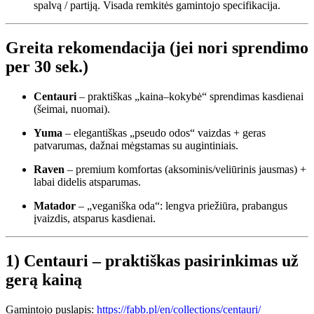
spalvą / partiją. Visada remkitės gamintojo specifikacija.
Greita rekomendacija (jei nori sprendimo
per 30 sek.)
Centauri
– praktiškas „kaina–kokybė“ sprendimas kasdienai
(šeimai, nuomai).
Yuma
– elegantiškas „pseudo odos“ vaizdas + geras
patvarumas, dažnai mėgstamas su augintiniais.
Raven
– premium komfortas (aksominis/veliūrinis jausmas) +
labai didelis atsparumas.
Matador
– „veganiška oda“: lengva priežiūra, prabangus
įvaizdis, atsparus kasdienai.
1) Centauri – praktiškas pasirinkimas už
gerą kainą
Gamintojo puslapis:
https://fabb.pl/en/collections/centauri/