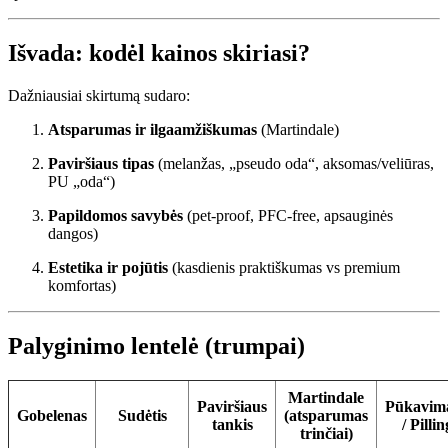
Išvada: kodėl kainos skiriasi?
Dažniausiai skirtumą sudaro:
Atsparumas ir ilgaamžiškumas
(Martindale)
Paviršiaus tipas
(melanžas, „pseudo oda“, aksomas/veliūras,
PU „oda“)
Papildomos savybės
(pet-proof, PFC-free, apsauginės
dangos)
Estetika ir pojūtis
(kasdienis praktiškumas vs premium
komfortas)
Palyginimo lentelė (trumpai)
Martindale
Paviršiaus
Pūkavima
Gobelenas
Sudėtis
(atsparumas
tankis
/ Pillin
trinčiai)