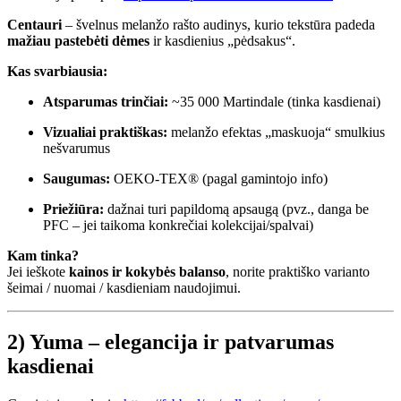
Centauri
– švelnus melanžo rašto audinys, kurio tekstūra padeda
mažiau pastebėti dėmes
ir kasdienius „pėdsakus“.
Kas svarbiausia:
Atsparumas trinčiai:
~35 000 Martindale (tinka kasdienai)
Vizualiai praktiškas:
melanžo efektas „maskuoja“ smulkius
nešvarumus
Saugumas:
OEKO-TEX® (pagal gamintojo info)
Priežiūra:
dažnai turi papildomą apsaugą (pvz., danga be
PFC – jei taikoma konkrečiai kolekcijai/spalvai)
Kam tinka?
Jei ieškote
kainos ir kokybės balanso
, norite praktiško varianto
šeimai / nuomai / kasdieniam naudojimui.
2) Yuma – elegancija ir patvarumas
kasdienai