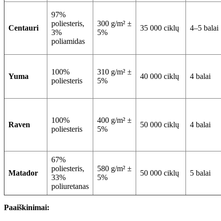
97%
poliesteris,
300 g/m² ±
Centauri
35 000 ciklų
4–5 balai
3%
5%
poliamidas
100%
310 g/m² ±
Yuma
40 000 ciklų
4 balai
poliesteris
5%
100%
400 g/m² ±
Raven
50 000 ciklų
4 balai
poliesteris
5%
67%
poliesteris,
580 g/m² ±
Matador
50 000 ciklų
5 balai
33%
5%
poliuretanas
Paaiškinimai: