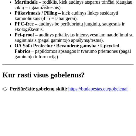
Martindale
– rodiklis, kiek audinys atsparus trinčiai (daugiau
ciklų = ilgaamžiškesnis).
Pūkavimasis / Pilling
– kiek audinys linkęs susidaryti
kamuoliukais (4–5 = labai gerai).
PFC-free
– audinys be perfluorintų junginių, saugesnis ir
ekologiškesnis.
Pet-proof
– audinys pritaikytas intensyvesniam naudojimui su
augintiniais (pagal gamintojo aprašymą/testus).
OA Sofa Protector / Bevandenė gamyba / Upcycled
Fabrics
– papildomos apsaugos ir tvarumo priemonės (pagal
gamintojo informaciją).
Kur rasti visus gobelenus?
👉
Peržiūrėkite gobelenų skiltį:
https://budapestas.eu/gobelenai