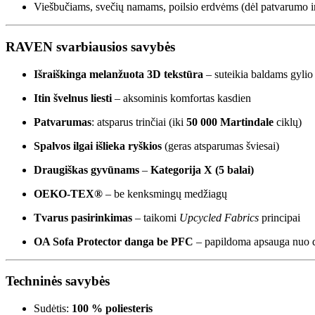
Viešbučiams, svečių namams, poilsio erdvėms (dėl patvarumo i
RAVEN svarbiausios savybės
Išraiškinga melanžuota 3D tekstūra
– suteikia baldams gylio
Itin švelnus liesti
– aksominis komfortas kasdien
Patvarumas
: atsparus trinčiai (iki
50 000 Martindale
ciklų)
Spalvos ilgai išlieka ryškios
(geras atsparumas šviesai)
Draugiškas gyvūnams
–
Kategorija X (5 balai)
OEKO-TEX®
– be kenksmingų medžiagų
Tvarus pasirinkimas
– taikomi
Upcycled Fabrics
principai
OA Sofa Protector danga be PFC
– papildoma apsauga nuo dr
Techninės savybės
Sudėtis:
100 % poliesteris