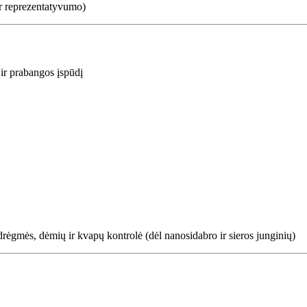
r reprezentatyvumo)
 ir prabangos įspūdį
ėgmės, dėmių ir kvapų kontrolė (dėl nanosidabro ir sieros junginių)