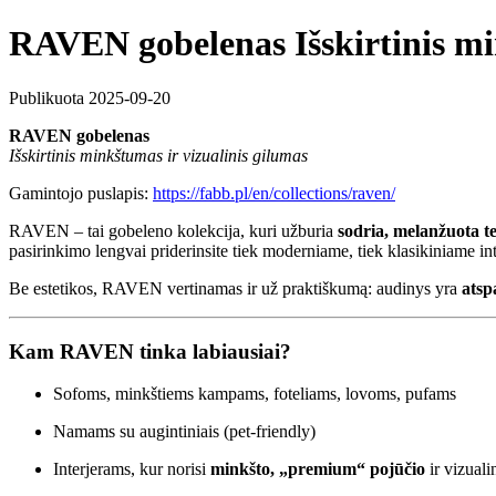
RAVEN gobelenas Išskirtinis mi
Publikuota 2025-09-20
RAVEN gobelenas
Išskirtinis minkštumas ir vizualinis gilumas
Gamintojo puslapis:
https://fabb.pl/en/collections/raven/
RAVEN – tai gobeleno kolekcija, kuri užburia
sodria, melanžuota t
pasirinkimo lengvai priderinsite tiek moderniame, tiek klasikiniame int
Be estetikos, RAVEN vertinamas ir už praktiškumą: audinys yra
atsp
Kam RAVEN tinka labiausiai?
Sofoms, minkštiems kampams, foteliams, lovoms, pufams
Namams su augintiniais (pet-friendly)
Interjerams, kur norisi
minkšto, „premium“ pojūčio
ir vizuali