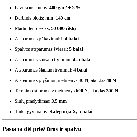
Paviršiaus tankis:
400 g/m² ± 5 %
Darbinis plotis:
min. 140 cm
Martindeilo testas:
50 000 ciklų
Atsparumas pūkavimuisi:
4 balai
Spalvos atsparumas šviesai:
5 balai
Atsparumas sausam trynimui:
4–5 balai
Atsparumas šlapiam trynimui:
4 balai
Atsparumas plyšimui: metmenys
40 N
, ataudas
40 N
Tempimo stiprumas: metmenys
600 N
, ataudas
300 N
Siūlų praslydimas:
3,5 mm
Tinka gyvūnams:
Kategorija X, 5 balai
Pastaba dėl priežiūros ir spalvų