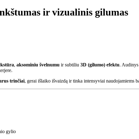
nkštumas ir vizualinis gilumas
ekstūra
,
aksominiu švelnumu
ir subtiliu
3D (gilumo) efektu
. Audinys 
erjere.
arus trinčiai
, gerai išlaiko išvaizdą ir tinka intensyviai naudojamiems 
nio gylio