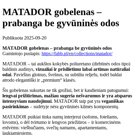
MATADOR gobelenas –
prabanga be gyvūninės odos
Publikuota 2025-09-20
MATADOR gobelenas – prabanga be gyvūninės odos
Gamintojo puslapis:
https://fabb.pl/en/collections/matador/
MATADOR – tai aukštos kokybės poliuretano (dirbtinės odos tipo)
baldinis audinys,
vizualiai ir prisilietimu labai artimas natūraliai
odai
. Paviršius glotnus, švelnus, su subtiliu reljefu, todėl baldai
atrodo elegantiški ir „premium“ klasės.
Šis gobelenas sukurtas ne tik grožiui, bet ir kasdieniam patogumui:
lengvai prižiūrimas, mažiau sugeria nešvarumus ir yra atsparus
intensyviam naudojimui
. MATADOR taip pat yra
veganiškas
pasirinkimas
– sudėtyje nėra gyvūninės kilmės komponentų.
MATADOR puikiai tinka namų interjerui (sofoms, foteliams,
lovoms), o dėl tvirtumo ir lengvos priežiūros – ir komercinėms
erdvėms: viešbučiams, svečių namams, apartamentams,
laukiamiesiems.