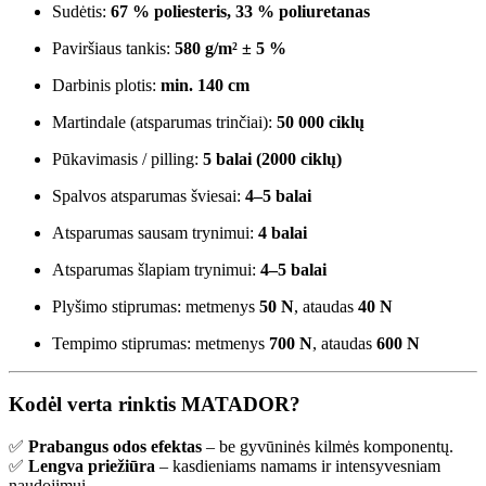
Sudėtis:
67 % poliesteris, 33 % poliuretanas
Paviršiaus tankis:
580 g/m² ± 5 %
Darbinis plotis:
min. 140 cm
Martindale (atsparumas trinčiai):
50 000 ciklų
Pūkavimasis / pilling:
5 balai (2000 ciklų)
Spalvos atsparumas šviesai:
4–5 balai
Atsparumas sausam trynimui:
4 balai
Atsparumas šlapiam trynimui:
4–5 balai
Plyšimo stiprumas: metmenys
50 N
, ataudas
40 N
Tempimo stiprumas: metmenys
700 N
, ataudas
600 N
Kodėl verta rinktis MATADOR?
✅
Prabangus odos efektas
– be gyvūninės kilmės komponentų.
✅
Lengva priežiūra
– kasdieniams namams ir intensyvesniam
naudojimui.