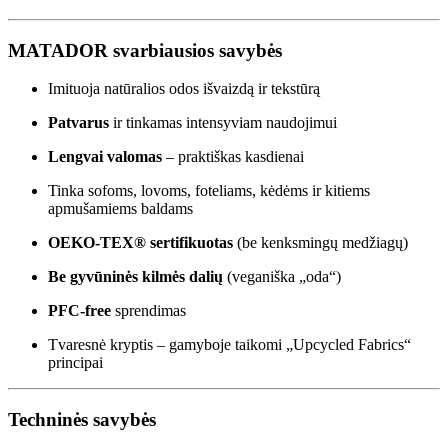
MATADOR svarbiausios savybės
Imituoja natūralios odos išvaizdą ir tekstūrą
Patvarus
ir tinkamas intensyviam naudojimui
Lengvai valomas
– praktiškas kasdienai
Tinka sofoms, lovoms, foteliams, kėdėms ir kitiems
apmušamiems baldams
OEKO-TEX® sertifikuotas
(be kenksmingų medžiagų)
Be gyvūninės kilmės dalių
(veganiška „oda“)
PFC-free
sprendimas
Tvaresnė kryptis – gamyboje taikomi „Upcycled Fabrics“
principai
Techninės savybės