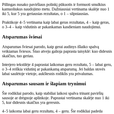
Pillingas nusako paviršiaus polinkį pūkuotis ir formuoti smulkius
kamuoliukus naudojimo metu. Dažniausiai vertinama skalėje nuo 1
iki 5, kur 5 yra geriausias rezultatas, o 1 – silpniausias.
Praktikoje 4–5 vertinama kaip labai geras rezultatas, 4 – kaip geras,
o 3–4 – kaip vidutinis ar pakankamas kasdieniam naudojimui.
Atsparumas šviesai
Atsparumas šviesai parodo, kaip gerai audinys išlaiko spalvą
veikiamas šviesos. Šiuo atveju galioja paprasta taisyklė: kuo didesnis
skaičius, tuo geriau.
Interjero tekstilėje 4 paprastai laikomas geru rezultatu, 5 – labai geru,
o 3–4 reiškia vidutinį ar pakankamą atsparumą. Jei baldas stovės
labai saulėtoje vietoje, aukštesnis rodiklis yra privalumas.
Atsparumas sausam ir šlapiam trynimui
Šie rodikliai parodo, kaip stabiliai laikosi spalva trinant paviršių
sausoje ar drėgnoje aplinkoje. Paprastai vertinama skalėje nuo 1 iki
5, kur didesnis skaičius yra geresnis.
4–5 laikoma labai geru rezultatu, 4 – geru. Šie rodikliai padeda