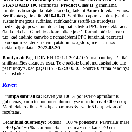
STANDARD 100
sertifikatas,
Product Class II
(gaminiams,
turintiems tiesioginį kontaktą su oda), taikant
Annex 6
reikalavimus.
Sertifikatas galioja iki
2026-10-31
. Sertifikato apimtis apima įvairius
austus ir megztus audinius, atitinkančius sertifikate nurodytas
medžiagų grupes. Gamintojas taip pat pateikia
PFC free
deklaraciją
šiai kolekcijai. Gamintojo komunikacijoje ši formuluotė siejama su
tuo, kad audinio gamyboje nenaudojami PFC junginiai, paprastai
naudojami vandens ir dėmių atstūmimo apdorojime. Turimos
deklaracijos data –
2022-03-30
.
Bandymai:
Pagal DIN EN 1021-1:2014-10 Yuma bandinys išlaikė
smilkstančios cigaretės testą. Toje pačioje bandymų ataskaitoje taip
pat nurodyta, kad pagal BS 5852:2006-03, Source 0 Yuma bandinys
testą išlaikė.
Raven
Trumpa santrauka:
Raven yra 100 % poliesterio apmušalinis
gobelenas, kurio techniniuose duomenyse nurodomas 50 000 ciklų
Martindale rodiklis, 5 balų atsparumas šviesai ir 5 balų pet-proof
rezultatas.
Techniniai duomenys:
Sudėtis – 100 % poliesteris. Paviršiaus masė
– 400 g/m² ±5 %. Darbinis plotis – ne mažesnis kaip 140 cm.