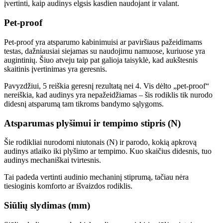
įvertinti, kaip audinys elgsis kasdien naudojant ir valant.
Pet-proof
Pet-proof yra atsparumo kabinimuisi ar paviršiaus pažeidimams
testas, dažniausiai siejamas su naudojimu namuose, kuriuose yra
augintinių. Šiuo atveju taip pat galioja taisyklė, kad aukštesnis
skaitinis įvertinimas yra geresnis.
Pavyzdžiui, 5 reiškia geresnį rezultatą nei 4. Vis dėlto „pet-proof“
nereiškia, kad audinys yra nepažeidžiamas – šis rodiklis tik nurodo
didesnį atsparumą tam tikroms bandymo sąlygoms.
Atsparumas plyšimui ir tempimo stipris (N)
Šie rodikliai nurodomi niutonais (N) ir parodo, kokią apkrovą
audinys atlaiko iki plyšimo ar tempimo. Kuo skaičius didesnis, tuo
audinys mechaniškai tvirtesnis.
Tai padeda vertinti audinio mechaninį stiprumą, tačiau nėra
tiesioginis komforto ar išvaizdos rodiklis.
Siūlių slydimas (mm)