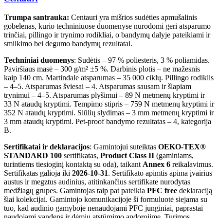
Trumpa santrauka:
Centauri yra mišrios sudėties apmušalinis
gobelenas, kurio techniniuose duomenyse nurodomi geri atsparumo
trinčiai, pillingo ir trynimo rodikliai, o bandymų dalyje pateikiami ir
smilkimo bei degumo bandymų rezultatai.
Techniniai duomenys
: Sudėtis – 97 % poliesteris, 3 % poliamidas.
Paviršiaus masė – 300 g/m² ±5 %. Darbinis plotis – ne mažesnis
kaip 140 cm. Martindale atsparumas – 35 000 ciklų. Pillingo rodiklis
– 4–5. Atsparumas šviesai – 4. Atsparumas sausam ir šlapiam
trynimui – 4–5. Atsparumas plyšimui – 89 N metmenų kryptimi ir
33 N ataudų kryptimi. Tempimo stipris – 759 N metmenų kryptimi ir
352 N ataudų kryptimi. Siūlių slydimas – 3 mm metmenų kryptimi ir
3 mm ataudų kryptimi. Pet-proof bandymo rezultatas – 4, kategorija
B.
Sertifikatai ir deklaracijos
: Gamintojui suteiktas
OEKO-TEX®
STANDARD 100
sertifikatas,
Product Class II
(gaminiams,
turintiems tiesioginį kontaktą su oda), taikant
Annex 6
reikalavimus.
Sertifikatas galioja iki
2026-10-31
. Sertifikato apimtis apima įvairius
austus ir megztus audinius, atitinkančius sertifikate nurodytas
medžiagų grupes. Gamintojas taip pat pateikia
PFC free
deklaraciją
šiai kolekcijai. Gamintojo komunikacijoje ši formuluotė siejama su
tuo, kad audinio gamyboje nenaudojami PFC junginiai, paprastai
naudojami vandens ir dėmių atstūmimo apdorojime. Turimos