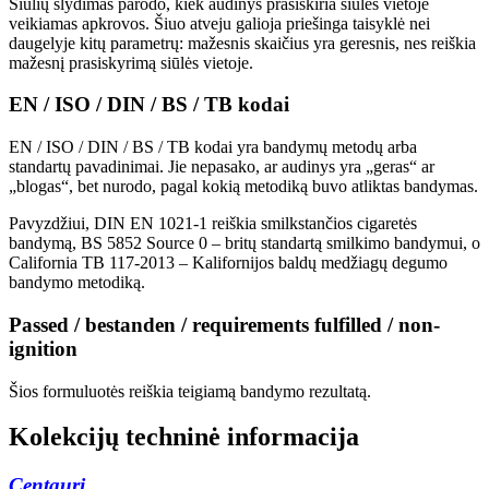
Siūlių slydimas parodo, kiek audinys prasiskiria siūlės vietoje
veikiamas apkrovos. Šiuo atveju galioja priešinga taisyklė nei
daugelyje kitų parametrų: mažesnis skaičius yra geresnis, nes reiškia
mažesnį prasiskyrimą siūlės vietoje.
EN / ISO / DIN / BS / TB kodai
EN / ISO / DIN / BS / TB kodai yra bandymų metodų arba
standartų pavadinimai. Jie nepasako, ar audinys yra „geras“ ar
„blogas“, bet nurodo, pagal kokią metodiką buvo atliktas bandymas.
Pavyzdžiui, DIN EN 1021-1 reiškia smilkstančios cigaretės
bandymą, BS 5852 Source 0 – britų standartą smilkimo bandymui, o
California TB 117-2013 – Kalifornijos baldų medžiagų degumo
bandymo metodiką.
Passed / bestanden / requirements fulfilled / non-
ignition
Šios formuluotės reiškia teigiamą bandymo rezultatą.
Kolekcijų techninė informacija
Centauri