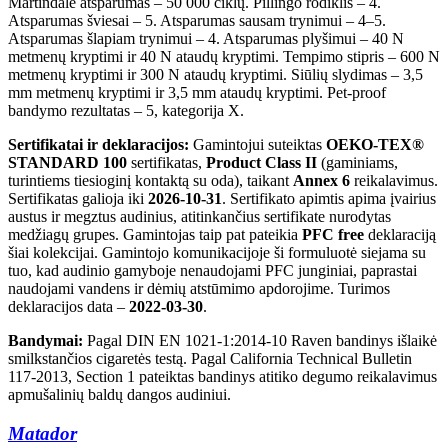
Martindale atsparumas – 50 000 ciklų. Pillingo rodiklis – 4.
Atsparumas šviesai – 5. Atsparumas sausam trynimui – 4–5.
Atsparumas šlapiam trynimui – 4. Atsparumas plyšimui – 40 N
metmenų kryptimi ir 40 N ataudų kryptimi. Tempimo stipris – 600 N
metmenų kryptimi ir 300 N ataudų kryptimi. Siūlių slydimas – 3,5
mm metmenų kryptimi ir 3,5 mm ataudų kryptimi. Pet-proof
bandymo rezultatas – 5, kategorija X.
Sertifikatai ir deklaracijos:
Gamintojui suteiktas
OEKO-TEX®
STANDARD 100
sertifikatas,
Product Class II
(gaminiams,
turintiems tiesioginį kontaktą su oda), taikant
Annex 6
reikalavimus.
Sertifikatas galioja iki
2026-10-31
. Sertifikato apimtis apima įvairius
austus ir megztus audinius, atitinkančius sertifikate nurodytas
medžiagų grupes. Gamintojas taip pat pateikia
PFC free
deklaraciją
šiai kolekcijai. Gamintojo komunikacijoje ši formuluotė siejama su
tuo, kad audinio gamyboje nenaudojami PFC junginiai, paprastai
naudojami vandens ir dėmių atstūmimo apdorojime. Turimos
deklaracijos data –
2022-03-30
.
Bandymai:
Pagal DIN EN 1021-1:2014-10 Raven bandinys išlaikė
smilkstančios cigaretės testą. Pagal California Technical Bulletin
117-2013, Section 1 pateiktas bandinys atitiko degumo reikalavimus
apmušalinių baldų dangos audiniui.
Matador