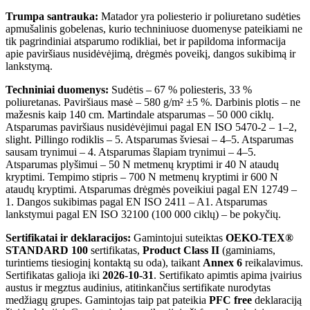
Trumpa santrauka:
Matador yra poliesterio ir poliuretano sudėties
apmušalinis gobelenas, kurio techniniuose duomenyse pateikiami ne
tik pagrindiniai atsparumo rodikliai, bet ir papildoma informacija
apie paviršiaus nusidėvėjimą, drėgmės poveikį, dangos sukibimą ir
lankstymą.
Techniniai duomenys:
Sudėtis – 67 % poliesteris, 33 %
poliuretanas. Paviršiaus masė – 580 g/m² ±5 %. Darbinis plotis – ne
mažesnis kaip 140 cm. Martindale atsparumas – 50 000 ciklų.
Atsparumas paviršiaus nusidėvėjimui pagal EN ISO 5470-2 – 1–2,
slight. Pillingo rodiklis – 5. Atsparumas šviesai – 4–5. Atsparumas
sausam trynimui – 4. Atsparumas šlapiam trynimui – 4–5.
Atsparumas plyšimui – 50 N metmenų kryptimi ir 40 N ataudų
kryptimi. Tempimo stipris – 700 N metmenų kryptimi ir 600 N
ataudų kryptimi. Atsparumas drėgmės poveikiui pagal EN 12749 –
1. Dangos sukibimas pagal EN ISO 2411 – A1. Atsparumas
lankstymui pagal EN ISO 32100 (100 000 ciklų) – be pokyčių.
Sertifikatai ir deklaracijos:
Gamintojui suteiktas
OEKO-TEX®
STANDARD 100
sertifikatas,
Product Class II
(gaminiams,
turintiems tiesioginį kontaktą su oda), taikant
Annex 6
reikalavimus.
Sertifikatas galioja iki
2026-10-31
. Sertifikato apimtis apima įvairius
austus ir megztus audinius, atitinkančius sertifikate nurodytas
medžiagų grupes. Gamintojas taip pat pateikia
PFC free
deklaraciją