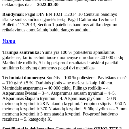
deklaracijos data –
2022-03-30
.
Bandymai:
Pagal DIN EN 1021-1:2014-10 Centauri bandinys
išlaikė smilkstančios cigaretės testą. Pagal California Technical
Bulletin 117-2013, Section 1 pateiktas bandinys atitiko degumo
reikalavimus apmušalinių baldų dangos audiniui.
Yuma
Trumpa santrauka:
Yuma yra 100 % poliesterio apmušalinis
gobelenas, kurio techniniuose duomenyse nurodomas 40 000 ciklų
Martindale rodiklis, 5 balų pet-proof rezultatas ir atskirai pateikti
smilkimo bandymų duomenys pagal dvi metodikas.
Techniniai duomenys:
Sudėtis – 100 % poliesteris. Paviršiaus masė
– 310 g/m² ±5 %. Darbinis plotis – ne mažesnis kaip 140 cm.
Martindale atsparumas – 40 000 ciklų. Pillingo rodiklis – 4.
Atsparumas šviesai – 3–4. Atsparumas sausam trynimui – 4–5.
Atsparumas šlapiam trynimui – 4. Atsparumas plyšimui – 50 N
metmenų kryptimi ir 28 N ataudų kryptimi. Tempimo stipris – 950 N
metmenų kryptimi ir 370 N ataudų kryptimi. Siūlių slydimas – 3 mm
metmenų kryptimi ir 3 mm ataudų kryptimi. Pet-proof bandymo
rezultatas – 5, kategorija X.
Sertifikatai ir deklaracijos:
Gamintojui suteiktas
OEKO-TEX®