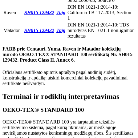
5852:2006-03, Source 0
DIN EN 1021-1:2014-10;
Raven
SH015 129432
Taip
California TB 117-2013, Section
1
DIN EN 1021-1:2014-10; TDS
Matador
SH015 129432
Taip
nurodytas EN 1021-1 non-ignition
rezultatas
FABB prie Centauri, Yuma, Raven ir Matador kolekcijų
nurodo OEKO-TEX® STANDARD 100 sertifikatą Nr. SH015
129432, Product Class II, Annex 6.
Oficialaus sertifikato apimtis aprašyta pagal audinių sudėtį,
konstrukciją ir apdailą; atskiri komerciniai kolekcijų pavadinimai
sertifikate neišvardyti.
Terminai ir rodiklių interpretavimas
OEKO-TEX® STANDARD 100
OEKO-TEX® STANDARD 100 yra tarptautinė tekstilės
sertifikavimo sistema, pagal kurią tikrinama, ar medžiagoje
neviršijamos nustatytos kenksmingų medžiagų ribos. Šis sertifikatas