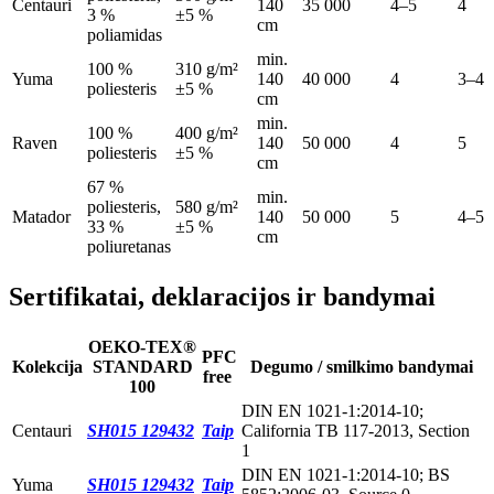
Centauri
140
35 000
4–5
4
3 %
±5 %
cm
poliamidas
min.
100 %
310 g/m²
Yuma
140
40 000
4
3–4
poliesteris
±5 %
cm
min.
100 %
400 g/m²
Raven
140
50 000
4
5
poliesteris
±5 %
cm
67 %
min.
poliesteris,
580 g/m²
Matador
140
50 000
5
4–5
33 %
±5 %
cm
poliuretanas
Sertifikatai, deklaracijos ir bandymai
OEKO-TEX®
PFC
Kolekcija
STANDARD
Degumo / smilkimo bandymai
free
100
DIN EN 1021-1:2014-10;
Centauri
SH015 129432
Taip
California TB 117-2013, Section
1
DIN EN 1021-1:2014-10; BS
Yuma
SH015 129432
Taip