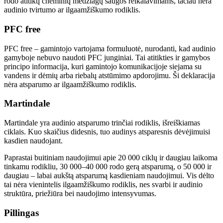
rodo atitiktį cheminių medžiagų saugos reikalavimams, tačiau nėra
audinio tvirtumo ar ilgaamžiškumo rodiklis.
PFC free
PFC free – gamintojo vartojama formuluotė, nurodanti, kad audinio
gamyboje nebuvo naudoti PFC junginiai. Tai atitikties ir gamybos
principo informacija, kuri gamintojo komunikacijoje siejama su
vandens ir dėmių arba riebalų atstūmimo apdorojimu. Ši deklaracija
nėra atsparumo ar ilgaamžiškumo rodiklis.
Martindale
Martindale yra audinio atsparumo trinčiai rodiklis, išreiškiamas
ciklais. Kuo skaičius didesnis, tuo audinys atsparesnis dėvėjimuisi
kasdien naudojant.
Paprastai buitiniam naudojimui apie 20 000 ciklų ir daugiau laikoma
tinkamu rodikliu, 30 000–40 000 rodo gerą atsparumą, o 50 000 ir
daugiau – labai aukštą atsparumą kasdieniam naudojimui. Vis dėlto
tai nėra vienintelis ilgaamžiškumo rodiklis, nes svarbi ir audinio
struktūra, priežiūra bei naudojimo intensyvumas.
Pillingas