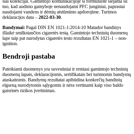
šiai kolekcijai. Gamintojo komunikacijoje ši formuluotė siejama su
tuo, kad audinio gamyboje nenaudojami PFC junginiai, paprastai
naudojami vandens ir dėmių atstūmimo apdorojime. Turimos
deklaracijos data –
2022-03-30
.
Bandymai:
Pagal DIN EN 1021-1:2014-10 Matador bandinys
išlaikė smilkstančios cigaretės testą. Gamintojo techninių duomenų
lape taip pat nurodytas cigaretės testo rezultatas EN 1021-1 – non-
ignition.
Bendroji pastaba
Pateikiami duomenys yra suvestiniai ir remiasi gamintojo techninių
duomenų lapais, deklaracijomis, sertifikatais bei turimomis bandymų
ataskaitomis. Bandymų rezultatai apibūdina konkrečių bandinių
elgseną nurodytomis sąlygomis ir nėra vertinami kaip viso baldo
gaisrinės rizikos įvertinimas.