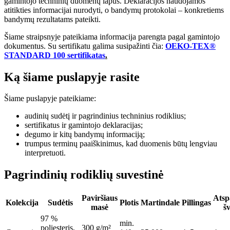
gamintojo techninių duomenų lapus. Deklaracijos naudojamos
atitikties informacijai nurodyti, o bandymų protokolai – konkretiems
bandymų rezultatams pateikti.
Šiame straipsnyje pateikiama informacija parengta pagal gamintojo
dokumentus. Su sertifikatu galima susipažinti čia:
OEKO-TEX®
STANDARD 100 sertifikatas
.
Ką šiame puslapyje rasite
Šiame puslapyje pateikiame:
audinių sudėtį ir pagrindinius techninius rodiklius;
sertifikatus ir gamintojo deklaracijas;
degumo ir kitų bandymų informaciją;
trumpus terminų paaiškinimus, kad duomenis būtų lengviau
interpretuoti.
Pagrindinių rodiklių suvestinė
Paviršiaus
Ats
Kolekcija
Sudėtis
Plotis
Martindale
Pillingas
masė
šv
97 %
min.
poliesteris,
300 g/m²