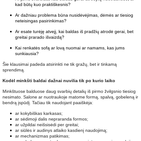
kad būtų kuo praktiškesnis?
Ar dažniau problema būna nusidėvėjimas, dėmės ar tiesiog
neteisingas pasirinkimas?
Ar esate turėję atvejį, kai baldas iš pradžių atrodė gerai, bet
greitai prarado išvaizdą?
Kai renkatės sofą ar lovą nuomai ar namams, kas jums
sunkiausia?
Šie klausimai padeda atsirinkti ne tik gražų, bet ir tinkamą
sprendimą.
Kodėl minkšti baldai dažnai nuvilia tik po kurio laiko
Minkštuose balduose daug svarbių detalių iš pirmo žvilgsnio tiesiog
nesimato. Salone ar nuotraukoje matome formą, spalvą, gobeleną ir
bendrą įspūdį. Tačiau tik naudojant paaiškėja:
ar kokybiškas karkasas;
ar sėdimoji dalis nepraranda formos;
ar užpildai neišsisėdi per greitai;
ar siūlės ir audinys atlaiko kasdienį naudojimą;
ar mechanizmas patikimas;