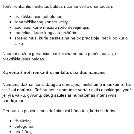
Todėl renkantis minkštus baldus nuomai verta orientuotis į:
praktiškesnius gobelenus;
ilgaamžiškesnę konstrukciją;
audinius, kurie mažiau rodo dėvėjimąsi;
modelius, kurie lengviau prižiūrimi;
sprendimus, kurie pasiteisina ne tik pradžioje, bet ir po kurio
laiko.
Nuomai dažnai geriausiai pasiteisina ne pats puošniausias, o
praktiškiausias baldas.
Ką verta žinoti renkantis minkštus baldus namams
Namams dažnai norisi daugiau emocijos, minkštumo ir jaukumo. Tai
visiškai natūralu. Tačiau net ir namuose verta rinktis atsakingai, ypač
jei yra vaikų, gyvūnų, daug saulės ar numatomas intensyvus
naudojimas.
Geriausias pasirinkimas dažniausiai būna tas, kuris suderina:
išvaizdą;
patogumą;
priežiūrą;