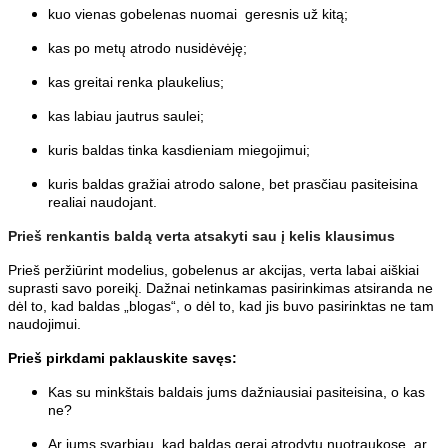
kuo vienas gobelenas nuomai geresnis už kitą;
kas po metų atrodo nusidėvėję;
kas greitai renka plaukelius;
kas labiau jautrus saulei;
kuris baldas tinka kasdieniam miegojimui;
kuris baldas gražiai atrodo salone, bet prasčiau pasiteisina
realiai naudojant.
Prieš renkantis baldą verta atsakyti sau į kelis klausimus
Prieš peržiūrint modelius, gobelenus ar akcijas, verta labai aiškiai
suprasti savo poreikį. Dažnai netinkamas pasirinkimas atsiranda ne
dėl to, kad baldas „blogas“, o dėl to, kad jis buvo pasirinktas ne tam
naudojimui.
Prieš pirkdami paklauskite savęs:
Kas su minkštais baldais jums dažniausiai pasiteisina, o kas
ne?
Ar jums svarbiau, kad baldas gerai atrodytų nuotraukose, ar