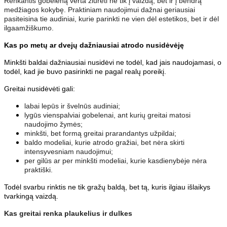
Renkantis gobeleną verta žiūrėti ne tik į vaizdą, bet ir į bendrą
medžiagos kokybę. Praktiniam naudojimui dažnai geriausiai
pasiteisina tie audiniai, kurie parinkti ne vien dėl estetikos, bet ir dėl
ilgaamžiškumo.
Kas po metų ar dvejų dažniausiai atrodo nusidėvėję
Minkšti baldai dažniausiai nusidėvi ne todėl, kad jais naudojamasi, o
todėl, kad jie buvo pasirinkti ne pagal realų poreikį.
Greitai nusidėvėti gali:
labai lepūs ir švelnūs audiniai;
lygūs vienspalviai gobelenai, ant kurių greitai matosi
naudojimo žymės;
minkšti, bet formą greitai prarandantys užpildai;
baldo modeliai, kurie atrodo gražiai, bet nėra skirti
intensyvesniam naudojimui;
per gilūs ar per minkšti modeliai, kurie kasdienybėje nėra
praktiški.
Todėl svarbu rinktis ne tik gražų baldą, bet tą, kuris ilgiau išlaikys
tvarkingą vaizdą.
Kas greitai renka plaukelius ir dulkes