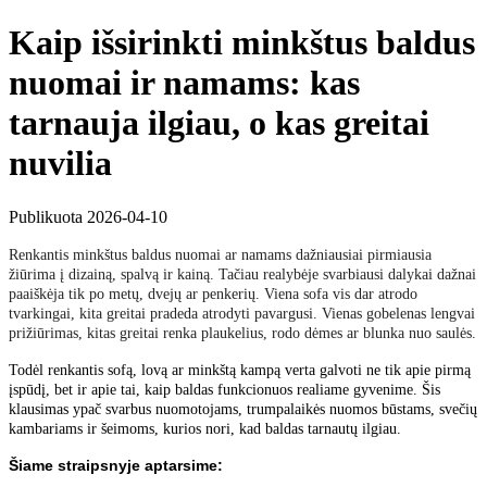
Kaip išsirinkti minkštus baldus
nuomai ir namams: kas
tarnauja ilgiau, o kas greitai
nuvilia
Publikuota 2026-04-10
Renkantis minkštus baldus nuomai ar namams dažniausiai pirmiausia
žiūrima į dizainą, spalvą ir kainą. Tačiau realybėje svarbiausi dalykai dažnai
paaiškėja tik po metų, dvejų ar penkerių. Viena sofa vis dar atrodo
tvarkingai, kita greitai pradeda atrodyti pavargusi. Vienas gobelenas lengvai
prižiūrimas, kitas greitai renka plaukelius, rodo dėmes ar blunka nuo saulės.
Todėl renkantis sofą, lovą ar minkštą kampą verta galvoti ne tik apie pirmą
įspūdį, bet ir apie tai, kaip baldas funkcionuos realiame gyvenime. Šis
klausimas ypač svarbus nuomotojams, trumpalaikės nuomos būstams, svečių
kambariams ir šeimoms, kurios nori, kad baldas tarnautų ilgiau.
Šiame straipsnyje aptarsime: