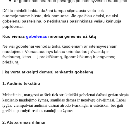
ar gobelenas neatrodo pavargęs po intensyvesnio naudojimo.
Dėl to minkšti baldai dažnai tampa silpniausia vieta tiek
nuomojamame būste, tiek namuose. Jie greičiau dėvisi, ne visi
gobelenai pasiteisina, o netinkamas pasirinkimas vėliau kainuoja
papildomai.
Kuo vienas
gobelenas
nuomai geresnis už kitą
Ne visi gobelenai vienodai tinka kasdieniam ar intensyvesniam
naudojimui. Vienas audinys labiau orientuotas į išvaizdą ir
švelnumą, kitas — į praktiškumą, ilgaamžiškumą ir lengvesnę
priežiūrą.
Į ką verta atkreipti dėmesį renkantis gobeleną
1. Audinio tekstūra
Melanžiniai, margesni ar šiek tiek struktūriški gobelenai dažnai geriau slepia
kasdienio naudojimo žymes, smulkias dėmes ir netolygų dėvėjimąsi. Labai
lygūs, vienspalviai audiniai dažnai atrodo tvarkingai ir estetiškai, bet gali
greičiau parodyti realaus naudojimo žymes.
2. Atsparumas dilimui