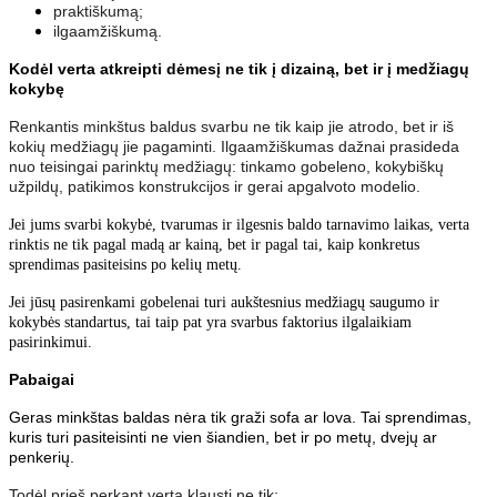
praktiškumą;
ilgaamžiškumą.
Kodėl verta atkreipti dėmesį ne tik į dizainą, bet ir į medžiagų
kokybę
Renkantis minkštus baldus svarbu ne tik kaip jie atrodo, bet ir iš
kokių medžiagų jie pagaminti. Ilgaamžiškumas dažnai prasideda
nuo teisingai parinktų medžiagų: tinkamo gobeleno, kokybiškų
užpildų, patikimos konstrukcijos ir gerai apgalvoto modelio.
Jei jums svarbi kokybė, tvarumas ir ilgesnis baldo tarnavimo laikas, verta
rinktis ne tik pagal madą ar kainą, bet ir pagal tai, kaip konkretus
sprendimas pasiteisins po kelių metų.
Jei jūsų pasirenkami gobelenai turi aukštesnius medžiagų saugumo ir
kokybės standartus, tai taip pat yra svarbus faktorius ilgalaikiam
pasirinkimui.
Pabaigai
Geras minkštas baldas nėra tik graži sofa ar lova. Tai sprendimas,
kuris turi pasiteisinti ne vien šiandien, bet ir po metų, dvejų ar
penkerių.
Todėl prieš perkant verta klausti ne tik: