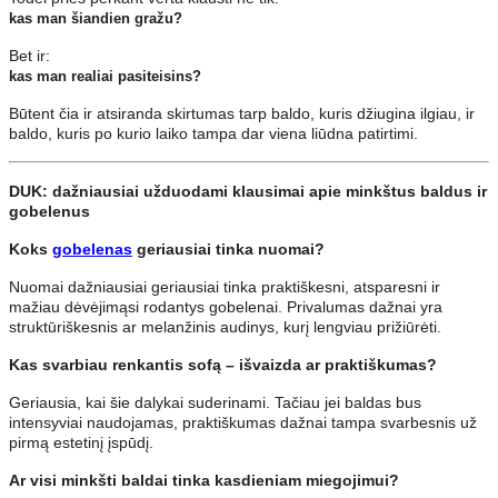
kas man šiandien gražu?
Bet ir:
kas man realiai pasiteisins?
Būtent čia ir atsiranda skirtumas tarp baldo, kuris džiugina ilgiau, ir
baldo, kuris po kurio laiko tampa dar viena liūdna patirtimi.
DUK: dažniausiai užduodami klausimai apie minkštus baldus ir
gobelenus
Koks
gobelenas
geriausiai tinka nuomai?
Nuomai dažniausiai geriausiai tinka praktiškesni, atsparesni ir
mažiau dėvėjimąsi rodantys gobelenai. Privalumas dažnai yra
struktūriškesnis ar melanžinis audinys, kurį lengviau prižiūrėti.
Kas svarbiau renkantis sofą – išvaizda ar praktiškumas?
Geriausia, kai šie dalykai suderinami. Tačiau jei baldas bus
intensyviai naudojamas, praktiškumas dažnai tampa svarbesnis už
pirmą estetinį įspūdį.
Ar visi minkšti baldai tinka kasdieniam miegojimui?