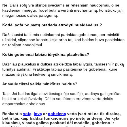
Ne. Dalis sofų yra skirtos svečiams ar retesniam naudojimui, o ne
kasdieniam miegui. Todėl būtina vertinti mechanizmą, konstrukciją ir
miegamosios dalies patogumą.
Kodėl sofa po metų pradeda atrodyti nusidėvėjusi?
Dažniausiai tai lemia netinkamai parinktas gobelenas, per minkšti
užpildai, silpnesnė konstrukcija arba tai, kad baldas buvo pasirinktas
ne realiam naudojimui.
Kokie gobelenai labiau išryškina plaukelius?
Dažniau plaukelius ir dulkes atskleidžia labai lygūs, tamsesni ir pūką
turintys audiniai. Praktikoje labiau pasiteisina tie gobelenai, kurie
mažiau išryškina kiekvieną smulkmeną.
Ar saulė tikrai veikia minkštus baldus?
Taip. Jei baldas ilgai stovi tiesioginėje saulėje, audinys gali greičiau
blukti ar keisti išvaizdą. Dėl to saulėtoms erdvėms verta rinktis
atsparesnius gobelenus.
Renkantis
sofą
,
lovą
ar
gobeleną
verta įvertinti ne tik dizainą,
bet ir tai, kaip baldas funkcionuos po metų ar dvejų. Jei kyla
klausimų, visada galima pasitarti dėl modelio, gobeleno ir