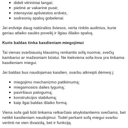
dideli vitrininiai langai;
pietinė ar vakarinė pusė;
intensyviai apšviestos erdvės;
sodresnių spalvų gobelenai.
Jei erdvėje daug natūralios šviesos, verta rinktis audinius, kurie
geriau atlaiko saulės poveikį ir ilgiau išlaiko spalvą.
Kuris baldas tinka kasdieniam miegojimui
Tai vienas svarbiausių klausimų renkantis sofą nuomai, svečių
kambariui ar mažesniam būstui. Ne kiekviena sofa-lova yra tinkama
kasdieniam miegui.
Jei baldas bus naudojamas kasdien, svarbu atkreipti dėmesį į:
miegojimo mechanizmo patikimumą;
miegamosios dalies lygumą;
paviršiaus patogumą;
konstrukcijos stabilumą;
kaip ilgai baldas išlaiko formą.
Viena sofa gali būti tinkama retkarčiais atvykstantiems svečiams, bet
netikti kasdieniam naudojimui. Todėl perkant sofą miegui svarbu
vertinti ne vien išvaizdą, bet ir funkciją.