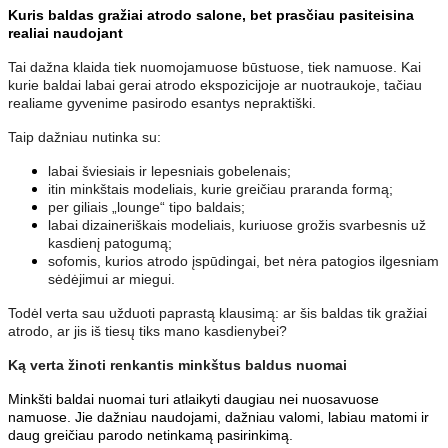
Kuris baldas gražiai atrodo salone, bet prasčiau pasiteisina
realiai naudojant
Tai dažna klaida tiek nuomojamuose būstuose, tiek namuose. Kai
kurie baldai labai gerai atrodo ekspozicijoje ar nuotraukoje, tačiau
realiame gyvenime pasirodo esantys nepraktiški.
Taip dažniau nutinka su:
labai šviesiais ir lepesniais gobelenais;
itin minkštais modeliais, kurie greičiau praranda formą;
per giliais „lounge“ tipo baldais;
labai dizaineriškais modeliais, kuriuose grožis svarbesnis už
kasdienį patogumą;
sofomis, kurios atrodo įspūdingai, bet nėra patogios ilgesniam
sėdėjimui ar miegui.
Todėl verta sau užduoti paprastą klausimą: ar šis baldas tik gražiai
atrodo, ar jis iš tiesų tiks mano kasdienybei?
Ką verta žinoti renkantis minkštus baldus nuomai
Minkšti baldai nuomai turi atlaikyti daugiau nei nuosavuose
namuose. Jie dažniau naudojami, dažniau valomi, labiau matomi ir
daug greičiau parodo netinkamą pasirinkimą.