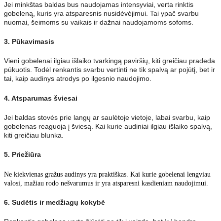
Jei minkštas baldas bus naudojamas intensyviai, verta rinktis
gobeleną, kuris yra atsparesnis nusidėvėjimui. Tai ypač svarbu
nuomai, šeimoms su vaikais ir dažnai naudojamoms sofoms.
3. Pūkavimasis
Vieni gobelenai ilgiau išlaiko tvarkingą paviršių, kiti greičiau pradeda
pūkuotis. Todėl renkantis svarbu vertinti ne tik spalvą ar pojūtį, bet ir
tai, kaip audinys atrodys po ilgesnio naudojimo.
4. Atsparumas šviesai
Jei baldas stovės prie langų ar saulėtoje vietoje, labai svarbu, kaip
gobelenas reaguoja į šviesą. Kai kurie audiniai ilgiau išlaiko spalvą,
kiti greičiau blunka.
5. Priežiūra
Ne kiekvienas gražus audinys yra praktiškas. Kai kurie gobelenai lengviau
valosi, mažiau rodo nešvarumus ir yra atsparesni kasdieniam naudojimui.
6. Sudėtis ir medžiagų kokybė