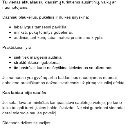
Tai vienas aktualiausių klausimų turintiems augintinių, vaikų ar
nuomotojams.
Dažniau plaukelius, pūkelius ir dulkes išryškina:
labai lygūs tamsesni paviršiai;
minkšti, pūką turintys gobelenai;
audiniai, ant kurių labai matosi prisilietimo kryptis.
Praktiškesni yra:
šiek tiek margesni audiniai;
struktūriškesni gobelenai;
tie paviršiai, kurie neišryškina kiekvienos smulkmenos.
Jei namuose yra gyvūnų arba baldas bus naudojamas nuomai,
gobeleno praktiškumas dažnai svarbesnis už pirmą vizualinį efektą.
Kas labiau bijo saulės
Jei sofa, lova ar minkštas kampas stovi saulėtoje vietoje, po kurio
laiko tai gali turėti įtakos baldo išvaizdai. Ne visi gobelenai vienodai
gerai toleruoja saulės poveikį.
Didesnės rizikos situacijos: