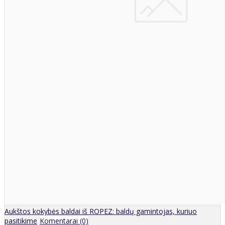
Aukštos kokybės baldai iš ROPEZ: baldų gamintojas, kuriuo
pasitikime
Komentarai (0)