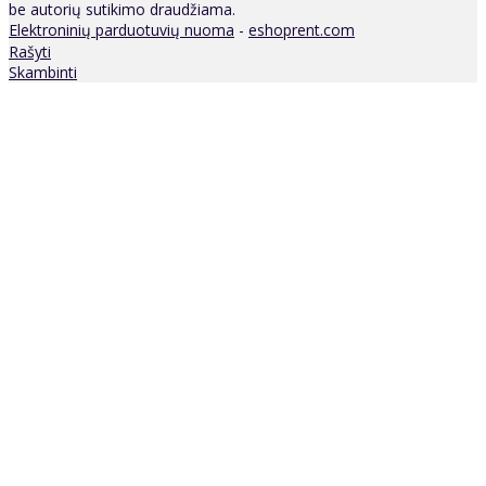
be autorių sutikimo draudžiama.
Elektroninių parduotuvių nuoma
-
eshoprent.com
Rašyti
Skambinti