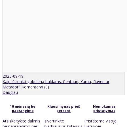
2025-09-19
Kaip išsirinkti gobeleną baldams: Centauri, Yuma, Raven ar
Matador?
Komentarai (0)
Daugiau
10 mėnesių be
Klausimynas prieš
Nemokamas
pabrangimo
perkant
pristatymas
Atsiskaitykite dalimis
Įsivertinkite
Pristatome visoje
be pabrangimo per
svarbiausius kriterijus
Lietuvoje