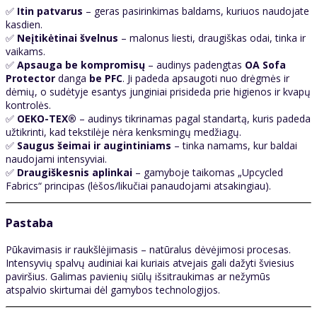
✅
Itin patvarus
– geras pasirinkimas baldams, kuriuos naudojate
kasdien.
✅
Neįtikėtinai švelnus
– malonus liesti, draugiškas odai, tinka ir
vaikams.
✅
Apsauga be kompromisų
– audinys padengtas
OA Sofa
Protector
danga
be PFC
. Ji padeda apsaugoti nuo drėgmės ir
dėmių, o sudėtyje esantys junginiai prisideda prie higienos ir kvapų
kontrolės.
✅
OEKO-TEX®
– audinys tikrinamas pagal standartą, kuris padeda
užtikrinti, kad tekstilėje nėra kenksmingų medžiagų.
✅
Saugus šeimai ir augintiniams
– tinka namams, kur baldai
naudojami intensyviai.
✅
Draugiškesnis aplinkai
– gamyboje taikomas „Upcycled
Fabrics“ principas (lėšos/likučiai panaudojami atsakingiau).
Pastaba
Pūkavimasis ir raukšlėjimasis – natūralus dėvėjimosi procesas.
Intensyvių spalvų audiniai kai kuriais atvejais gali dažyti šviesius
paviršius. Galimas pavienių siūlų išsitraukimas ar nežymūs
atspalvio skirtumai dėl gamybos technologijos.