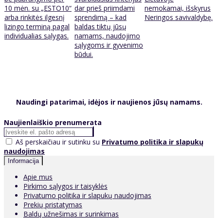
10 mėn. su „ESTO10“
dar prieš priimdami
nemokamai, išskyrus
arba rinkitės ilgesnį
sprendimą – kad
Neringos savivaldybę.
lizingo terminą pagal
baldas tiktų jūsų
individualias sąlygas.
namams, naudojimo
sąlygoms ir gyvenimo
būdui.
Naudingi patarimai, idėjos ir naujienos jūsų namams.
Naujienlaiškio prenumerata
Aš perskaičiau ir sutinku su
Privatumo politika ir slapukų
naudojimas
Informacija
Apie mus
Pirkimo sąlygos ir taisyklės
Privatumo politika ir slapukų naudojimas
Prekių pristatymas
Baldų užnešimas ir surinkimas