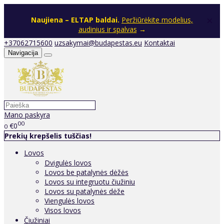
×
Naujiena – ELTAP baldai.
Peržiūrėkite modelius,
audinius ir spalvas
→
+37062715600
uzsakymai@budapestas.eu
Kontaktai
Navigacija
Mano paskyra
00
€0
0
Prekių krepšelis tuščias!
Lovos
Dvigulės lovos
Lovos be patalynės dėžės
Lovos su integruotu čiužiniu
Lovos su patalynės dėže
Viengulės lovos
Visos lovos
Čiužiniai