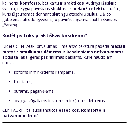
kai norisi
komforto
, bet kartu ir
praktikos
. Audinys išsiskiria
švelnia, nelygia paviršiaus struktūra ir
melanžo efektu
– raštu,
kuris išgaunamas derinant skirtingų atspalvių siūlus. Dėl to
gobelenas atrodo gyvesnis, o paviršius įgauna subtilų šviesos
„žaismą“.
Kodėl jis toks praktiškas kasdienai?
Didelis CENTAURI privalumas – melanžo tekstūra padeda
mažiau
matytis smulkioms dėmėms ir kasdieniams nešvarumams
.
Todėl tai labai geras pasirinkimas baldams, kurie naudojami
nuolat:
sofoms ir minkštiems kampams,
foteliams,
pufams, pagalvėlėms,
lovų galvūgaliams ir kitoms minkštoms detalėms.
CENTAURI – tai subalansuota
estetikos, komforto ir
patvarumo
dermė.