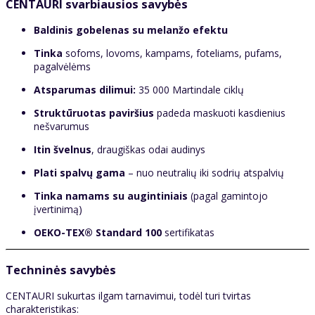
CENTAURI svarbiausios savybės
Baldinis gobelenas su melanžo efektu
Tinka
sofoms, lovoms, kampams, foteliams, pufams,
pagalvėlėms
Atsparumas dilimui:
35 000 Martindale ciklų
Struktūruotas paviršius
padeda maskuoti kasdienius
nešvarumus
Itin švelnus
, draugiškas odai audinys
Plati spalvų gama
– nuo neutralių iki sodrių atspalvių
Tinka namams su augintiniais
(pagal gamintojo
įvertinimą)
OEKO-TEX® Standard 100
sertifikatas
Techninės savybės
CENTAURI sukurtas ilgam tarnavimui, todėl turi tvirtas
charakteristikas: