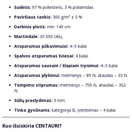
Sudėtis:
97 % poliesteris, 3 % poliamidas
Paviršiaus tankis:
300 g/m² ± 5 %
Darbinis plotis:
min. 140 cm
Martindale:
35 000 ciklų
Atsparumas pūkavimuisi:
4–5 balai
Spalvos atsparumas šviesai:
4 balai
Atsparumas sausam / šlapiam trynimui:
4–5 balai
Atsparumas plyšimui:
metmenys – 89 N, ataudas – 33 N
Tempimo stiprumas:
metmenys – 759 N, ataudas – 352
N
Siūlų praslydimas:
3 mm
Tinka gyvūnams:
kategorija B, įvertinimas – 4 balai
Kuo išsiskiria CENTAURI?