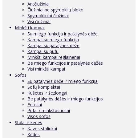
Antčiužiniai
Čiužiniai be spyruoklių bloko
Spyruokliniai čiužiniai
Visi čiužiniai
Minkšti kampai
Su miego funkcija ir patalynės dėže
Kampai su miego funkcija
Kampai su patalynės dėže
Kampai su pufu
Minkšti kampai reglaineriai
Be miego funkcijos ir patalynės dėžės
Visi minkšti kampai
Sofos
Su patalynės dėže ir miego funkcija
Sofų komplektai
Kušetės ir šezlongai
Be patalynės dėžės ir miego funkcijos
Foteliai
Pufai / minkštasuoliai
Visos sofos
Stalai ir kėdės
Kavos staliukai
Kėdės