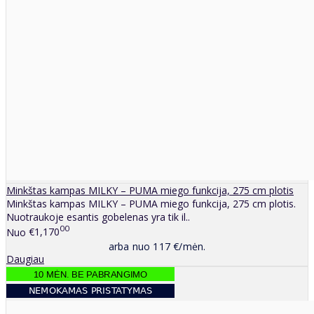
Minkštas kampas MILKY – PUMA miego funkcija, 275 cm plotis
Minkštas kampas MILKY – PUMA miego funkcija, 275 cm plotis.
Nuotraukoje esantis gobelenas yra tik il..
00
Nuo
€1,170
arba nuo 117 €/mėn.
Daugiau