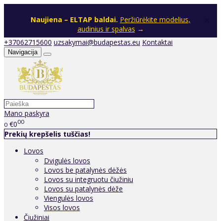
×
Naujiena – ELTAP baldai.
Peržiūrėkite modelius,
audinius ir spalvas
→
+37062715600
uzsakymai@budapestas.eu
Kontaktai
Navigacija
Mano paskyra
00
€0
0
Prekių krepšelis tuščias!
Lovos
Dvigulės lovos
Lovos be patalynės dėžės
Lovos su integruotu čiužiniu
Lovos su patalynės dėže
Viengulės lovos
Visos lovos
Čiužiniai