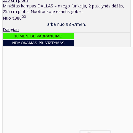
255 cm plotis
Minkštas kampas DALLAS – miego funkcija, 2 patalynės dėžės,
255 cm plotis. Nuotraukoje esantis gobel..
00
Nuo
€980
arba nuo 98 €/mėn.
Daugiau