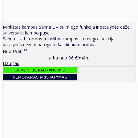
Minkštas kampas Sarina L – su miego funkcija ir patalynės dėže,
universalia kampo puse
Sarina L – L formos minkštas kampas su miego funkcija,
patalynės dėže ir patogiam kasdieniam poilsiu..
00
Nuo
€960
arba nuo 96 €/mėn.
Daugiau