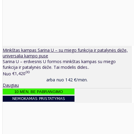
Minkštas kampas Sarina U – su miego funkcija ir patalynės dėže,
universalia kampo puse
Sarina U – erdvesnis U formos minkštas kampas su miego
funkcija ir patalynės dėže. Tai modelis dides..
00
Nuo
€1,420
arba nuo 142 €/mėn.
Daugiau