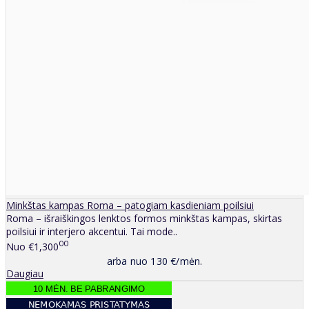
Minkštas kampas Roma – patogiam kasdieniam poilsiui
Roma – išraiškingos lenktos formos minkštas kampas, skirtas
poilsiui ir interjero akcentui. Tai mode..
00
Nuo
€1,300
arba nuo 130 €/mėn.
Daugiau