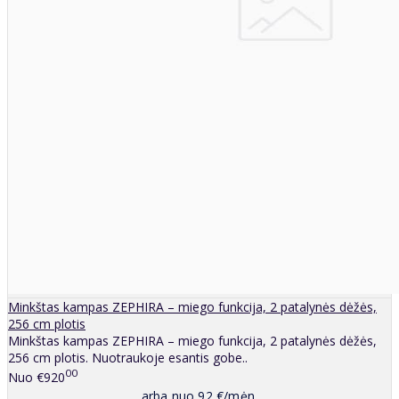
Minkštas kampas ZEPHIRA – miego funkcija, 2 patalynės dėžės,
256 cm plotis
Minkštas kampas ZEPHIRA – miego funkcija, 2 patalynės dėžės,
256 cm plotis. Nuotraukoje esantis gobe..
00
Nuo
€920
arba nuo 92 €/mėn.