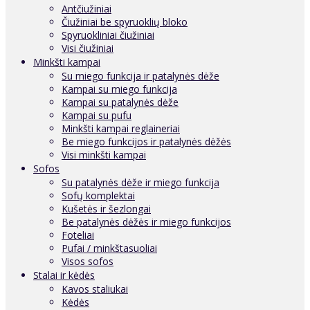
Antčiužiniai
Čiužiniai be spyruoklių bloko
Spyruokliniai čiužiniai
Visi čiužiniai
Minkšti kampai
Su miego funkcija ir patalynės dėže
Kampai su miego funkcija
Kampai su patalynės dėže
Kampai su pufu
Minkšti kampai reglaineriai
Be miego funkcijos ir patalynės dėžės
Visi minkšti kampai
Sofos
Su patalynės dėže ir miego funkcija
Sofų komplektai
Kušetės ir šezlongai
Be patalynės dėžės ir miego funkcijos
Foteliai
Pufai / minkštasuoliai
Visos sofos
Stalai ir kėdės
Kavos staliukai
Kėdės