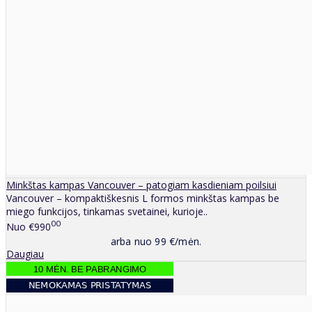
Minkštas kampas Vancouver – patogiam kasdieniam poilsiui
Vancouver – kompaktiškesnis L formos minkštas kampas be
miego funkcijos, tinkamas svetainei, kurioje..
00
Nuo
€990
arba nuo 99 €/mėn.
Daugiau