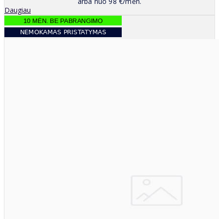
arba nuo 98 €/mėn.
Daugiau