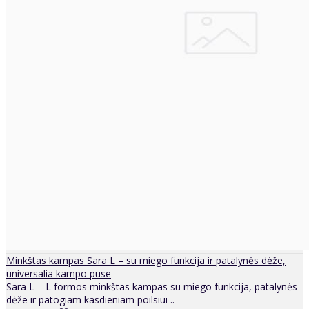
Minkštas kampas Sara L – su miego funkcija ir patalynės dėže,
universalia kampo puse
Sara L – L formos minkštas kampas su miego funkcija, patalynės
dėže ir patogiam kasdieniam poilsiui ..