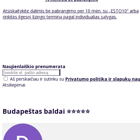
Atsiskaitykite dalimis be pabrangimo per 10 mėn. su „ESTO10“ arba
rinkitės ilgesnį lizingo terminą pagal individualias sąlygas.
Naujienlaiškio prenumerata
Aš perskaičiau ir sutinku su
Privatumo politika ir slapukų na
Atsiliepimai
Budapeštas baldai ⭐⭐⭐⭐⭐