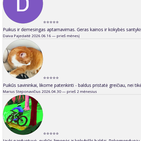
⭐⭐⭐⭐⭐
Puikus ir dėmesingas aptarnavimas. Geras kainos ir kokybės santykis
Daiva Pajedaitė
2026.06.16 — prieš mėnesį
⭐⭐⭐⭐⭐
Puikūs savininkai, likome patenkinti - baldus pristatė greičiau, nei ti
Marius Steponavičius
2026.04.30 — prieš 2 mėnesius
⭐⭐⭐⭐⭐
Jauki parduotuvė, puikūs žmonės ir kokybiški baldai. Rekomenduoju v