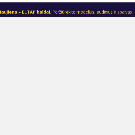
aujiena – ELTAP baldai.
Peržiūrėkite modelius, audinius ir spalvas