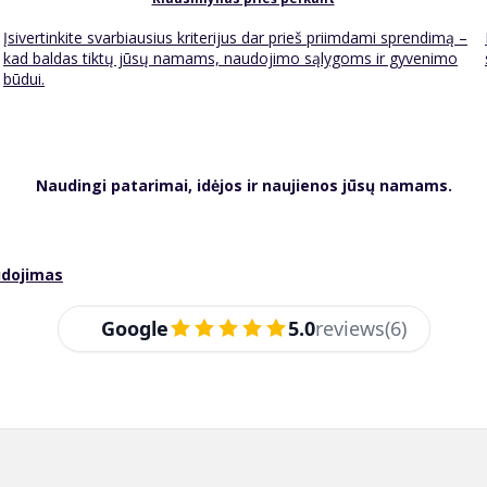
Įsivertinkite svarbiausius kriterijus dar prieš priimdami sprendimą –
kad baldas tiktų jūsų namams, naudojimo sąlygoms ir gyvenimo
būdui.
Naudingi patarimai, idėjos ir naujienos jūsų namams.
udojimas
Google
5.0
reviews
(6)