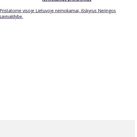
Pristatome visoje Lietuvoje nemokamai, išskyrus Neringos
savivaldybę.