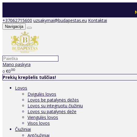
N
+37062715600
uzsakymai@budapestas.eu
Kontaktai
Navigacija
Mano paskyra
00
€0
0
Prekių krepšelis tuščias!
Lovos
Dvigulės lovos
Lovos be patalynės dėžės
Lovos su integruotu čiužiniu
Lovos su patalynės dėže
Viengulės lovos
Visos lovos
Čiužiniai
Antčiužiniai