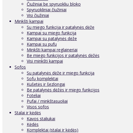
Čiužiniai be spyruoklių bloko
Spyruokliniai čiužiniai
Visi čiužiniai
Minkšti kampai
Su miego funkcija ir patalynės dėže
Kampai su miego funkcija
Kampai su patalynės dėže
Kampai su pufu
Minkšti kampai reglaineriai
Be miego funkcijos ir patalynės dėžės
Visi minkšti kampai
Sofos
Su patalynės dėže ir miego funkcija
Sofų komplektai
Kušetės ir šezlongai
Be patalynės dėžės ir miego funkcijos
Foteliai
Pufai / minkštasuoliai
Visos sofos
Stalai ir kėdės
Kavos staliukai
Kėdės
Komplektai (stalai ir kėdės)