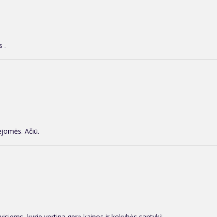
 .
kėjomės. Ačiū.
isiems, kurie vertina gerą kainos ir kokybės santykį!