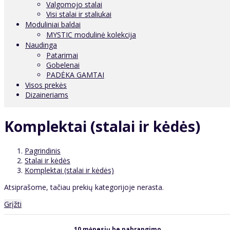
Valgomojo stalai
Visi stalai ir staliukai
Moduliniai baldai
MYSTIC modulinė kolekcija
Naudinga
Patarimai
Gobelenai
PADĖKA GAMTAI
Visos prekės
Dizaineriams
Komplektai (stalai ir kėdės)
Pagrindinis
Stalai ir kėdės
Komplektai (stalai ir kėdės)
Atsiprašome, tačiau prekių kategorijoje nerasta.
Grįžti
10 mėnesių be pabrangimo