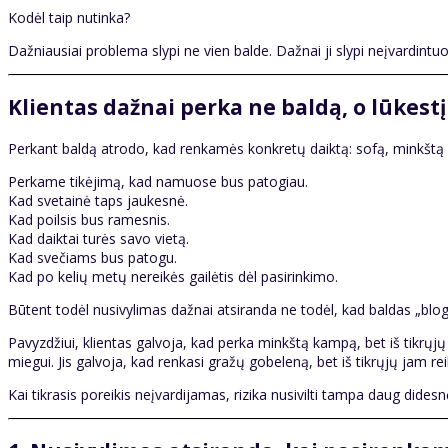
Kodėl taip nutinka?
Dažniausiai problema slypi ne vien balde. Dažnai ji slypi neįvardintu
Klientas dažnai perka ne baldą, o lūkestį
Perkant baldą atrodo, kad renkamės konkretų daiktą: sofą, minkštą k
Perkame tikėjimą, kad namuose bus patogiau.
Kad svetainė taps jaukesnė.
Kad poilsis bus ramesnis.
Kad daiktai turės savo vietą.
Kad svečiams bus patogu.
Kad po kelių metų nereikės gailėtis dėl pasirinkimo.
Būtent todėl nusivylimas dažnai atsiranda ne todėl, kad baldas „bloga
Pavyzdžiui, klientas galvoja, kad perka minkštą kampą, bet iš tikrųj
miegui. Jis galvoja, kad renkasi gražų gobeleną, bet iš tikrųjų jam reik
Kai tikrasis poreikis neįvardijamas, rizika nusivilti tampa daug didesn