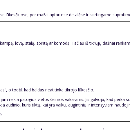
ose lūkesčiuose, per mažai aptartose detalėse ir skirtingame supratime,
ampą, lovą, stalą, spintą ar komodą. Tačiau iš tikrųjų dažnai renkam
s“, o todėl, kad baldas neatitinka tikrojo lūkesčio.
ų jam reikia patogios vietos šeimos vakarams. Jis galvoja, kad perka s
ia audinio, kuris tiktų, kai yra vaikų, augintinių ir intensyviam naudoji
ė.