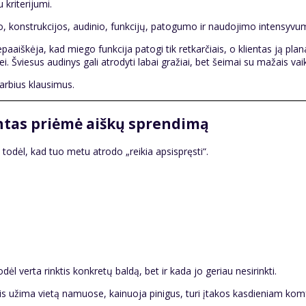
 kriterijumi.
, konstrukcijos, audinio, funkcijų, patogumo ir naudojimo intensyvumo,
epaaiškėja, kad miego funkcija patogi tik retkarčiais, o klientas ją pl
nei. Šviesus audinys gali atrodyti labai gražiai, bet šeimai su mažais va
varbius klausimus.
entas priėmė aiškų sprendimą
o todėl, kad tuo metu atrodo „reikia apsispręsti“.
dėl verta rinktis konkretų baldą, bet ir kada jo geriau nesirinkti.
Jis užima vietą namuose, kainuoja pinigus, turi įtakos kasdieniam komfor