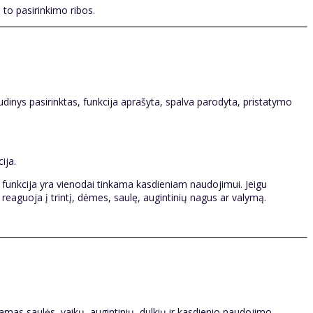
 to pasirinkimo ribos.
udinys pasirinktas, funkcija aprašyta, spalva parodyta, pristatymo
ija.
o funkcija yra vienodai tinkama kasdieniam naudojimui. Jeigu
ai reaguoja į trintį, dėmes, saulę, augintinių nagus ar valymą.
kiamas saulės, vaikų, augintinių, dulkių ir kasdienio naudojimo.