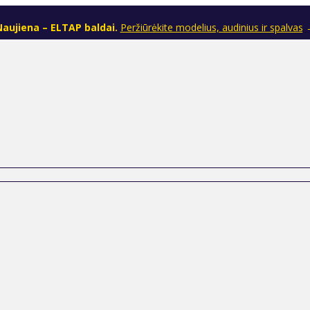
aujiena – ELTAP baldai.
Peržiūrėkite modelius, audinius ir spalvas