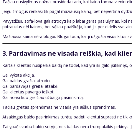
Tačiau nusivylimas dažnai prasideda tada, kai kaina tampa vieninteliu
Jeigu žmogus renkasi tik pagal mažiausią kainą, bet neįvertina dydžio
Pavyzdžiui, sofa-lova gali atrodyti kaip labai geras pasiūlymas, kol n
patrauklus dėl kainos, bet vėliau paaiškėja, kad jis per didelis svetai
Mažiausia kaina nėra blogai. Blogai tada, kai ji užgožia visus kitus s
3. Pardavimas ne visada reiškia, kad kli
Kartais klientas nusiperka baldą ne todėl, kad yra iki galo įsitikinęs, 
Gal vyksta akcija.
Gal baldas gražiai atrodo.
Gal pardavėjas greitai atsakė.
Gal klientas pavargo ieškoti.
Gal norisi kuo greičiau užbaigti pasirinkimą.
Tačiau greitas sprendimas ne visada yra aiškus sprendimas.
Atsakingas baldo pasirinkimas turėtų padėti klientui suprasti ne tik ko
Tai ypač svarbu baldų srityje, nes baldas nėra trumpalaikis pirkinys. 