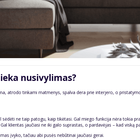
lieka nusivylimas?
ina, atrodo tinkami matmenys, spalva dera prie interjero, o pristatymo
al sėdėti ne taip patogu, kaip tikėtasi. Gal miego funkcija nėra tokia 
Gal klientas jaučiasi ne iki galo suprastas, o pardavėjas – kad viską pa
mas įvyko, tačiau abi pusės nebūtinai jaučiasi gerai.