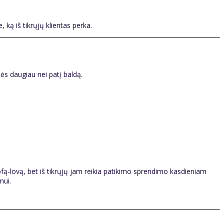
 ką iš tikrųjų klientas perka.
ės daugiau nei patį baldą.
ofą-lovą, bet iš tikrųjų jam reikia patikimo sprendimo kasdieniam
mui.