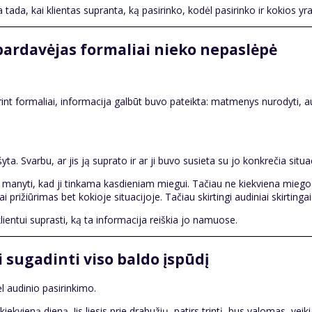
da, kai klientas supranta, ką pasirinko, kodėl pasirinko ir kokios yra
i pardavėjas formaliai nieko nepaslėpė
rint formaliai, informacija galbūt buvo pateikta: matmenys nurodyti, a
ta. Svarbu, ar jis ją suprato ir ar ji buvo susieta su jo konkrečia situac
ali manyti, kad ji tinkama kasdieniam miegui. Tačiau ne kiekviena mieg
ai prižiūrimas bet kokioje situacijoje. Tačiau skirtingi audiniai skirting
ientui suprasti, ką ta informacija reiškia jo namuose.
 sugadinti viso baldo įspūdį
l audinio pasirinkimo.
ekvieną dieną. Jis liesis prie drabužių, patirs trintį, bus valomas, vei