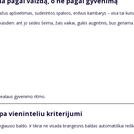
ma pagal vaizdą, o ne pagal gyvenimą
ražus apšvietimas, suderintos spalvos, erdvus kambarys – visa tai kuria
dien: ant jo sėdės šeima, žais vaikai, gulės augintinis, bus geriama
 realaus gyvenimo ritmo.
pa vieninteliu kriterijumi
ngiausio baldo. Ir tikrai ne visada brangesnis baldas automatiškai reiš