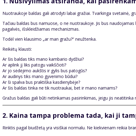
1. Nusivylimas atsiranda, kai pasirenka
Nuotraukoje baldas gali atrodyti labai gražiai. Tvarkinga svetainė, g
Tačiau baldas bus namuose, o ne nuotraukoje. Jis bus naudojamas kas
pagalvės, išskleidžiamas mechanizmas.
Todėl vien klausimo „ar man gražu?“ neužtenka.
Reikėtų klausti:
Ar šis baldas tiks mano kambario dydžiui?
Ar aplink jį liks patogu vaikščioti?
Ar jo sėdėjimo aukštis ir gylis bus patogūs?
Ar audinys tiks mano gyvenimo būdui?
Ar ši spalva bus praktiška kasdienybėje?
Ar šis baldas tinka ne tik nuotraukai, bet ir mano namams?
Gražus baldas gali būti netinkamas pasirinkimas, jeigu jis neatitinka
2. Kaina tampa problema tada, kai ji tam
Rinktis pagal biudžetą yra visiškai normalu. Ne kiekvienam reikia bra