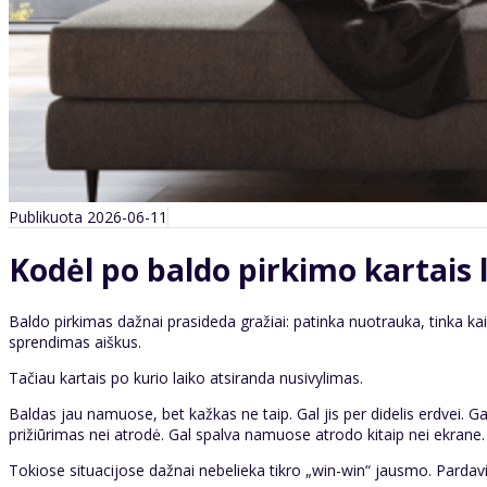
Publikuota 2026-06-11
Kodėl po baldo pirkimo kartais 
Baldo pirkimas dažnai prasideda gražiai: patinka nuotrauka, tinka ka
sprendimas aiškus.
Tačiau kartais po kurio laiko atsiranda nusivylimas.
Baldas jau namuose, bet kažkas ne taip. Gal jis per didelis erdvei. G
prižiūrimas nei atrodė. Gal spalva namuose atrodo kitaip nei ekrane. 
Tokiose situacijose dažnai nebelieka tikro „win-win“ jausmo. Pardavi