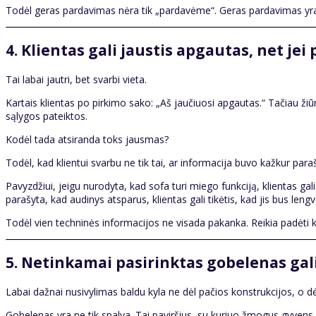
Todėl geras pardavimas nėra tik „pardavėme“. Geras pardavimas yra ta
4. Klientas gali jaustis apgautas, net je
Tai labai jautri, bet svarbi vieta.
Kartais klientas po pirkimo sako: „Aš jaučiuosi apgautas.“ Tačiau žiū
sąlygos pateiktos.
Kodėl tada atsiranda toks jausmas?
Todėl, kad klientui svarbu ne tik tai, ar informacija buvo kažkur parašy
Pavyzdžiui, jeigu nurodyta, kad sofa turi miego funkciją, klientas g
parašyta, kad audinys atsparus, klientas gali tikėtis, kad jis bus lengv
Todėl vien techninės informacijos ne visada pakanka. Reikia padėti kl
5. Netinkamai pasirinktas gobelenas gali
Labai dažnai nusivylimas baldu kyla ne dėl pačios konstrukcijos, o dė
Gobelenas yra ne tik spalva. Tai paviršius, su kuriuo žmogus gyvens ki