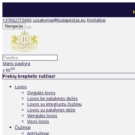
N
+37062715600
uzsakymai@budapestas.eu
Kontaktai
Navigacija
Mano paskyra
00
€0
0
Prekių krepšelis tuščias!
Lovos
Dvigulės lovos
Lovos be patalynės dėžės
Lovos su integruotu čiužiniu
Lovos su patalynės dėže
Viengulės lovos
Visos lovos
Čiužiniai
Antčiužiniai