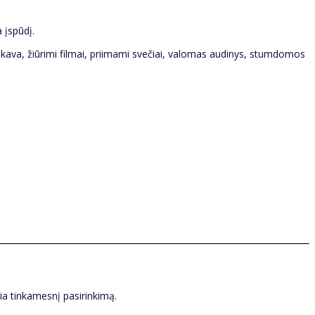
 įspūdį.
 kava, žiūrimi filmai, priimami svečiai, valomas audinys, stumdomos
kia tinkamesnį pasirinkimą.