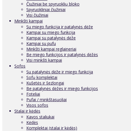
Čiužiniai be spyruoklių bloko
Spyruokliniai čiužiniai
Visi čiužiniai
Minkšti kampai
Su miego funkcija ir patalynės dėže
Kampai su miego funkcija
Kampai su patalynės dėže
Kampai su pufu
Minkšti kampai reglaineriai
Be miego funkcijos ir patalynės dėžės
Visi minkšti kampai
Sofos
Su patalynės dėže ir miego funkcija
Sofų komplektai
Kušetės ir šezlongai
Be patalynės dėžės ir miego funkcijos
Foteliai
Pufai / minkštasuoliai
Visos sofos
Stalai ir kėdės
Kavos staliukai
Kėdės
Komplektai (stalai ir kėdės)