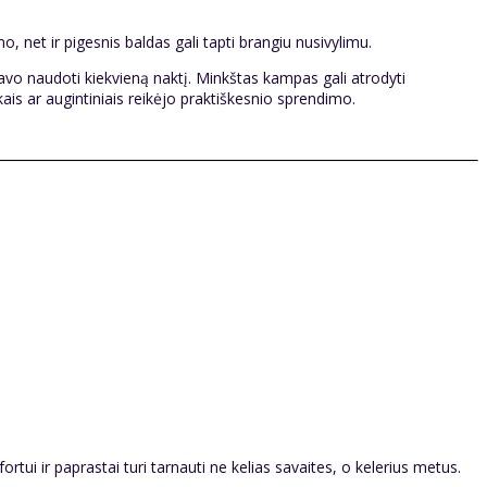
 net ir pigesnis baldas gali tapti brangiu nusivylimu.
anavo naudoti kiekvieną naktį. Minkštas kampas gali atrodyti
ikais ar augintiniais reikėjo praktiškesnio sprendimo.
tui ir paprastai turi tarnauti ne kelias savaites, o kelerius metus.