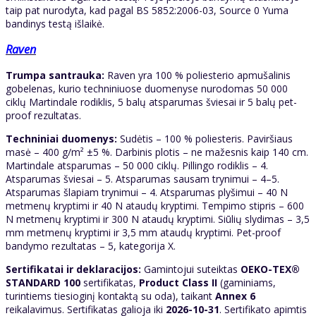
taip pat nurodyta, kad pagal BS 5852:2006-03, Source 0 Yuma
bandinys testą išlaikė.
Raven
Trumpa santrauka:
Raven yra 100 % poliesterio apmušalinis
gobelenas, kurio techniniuose duomenyse nurodomas 50 000
ciklų Martindale rodiklis, 5 balų atsparumas šviesai ir 5 balų pet-
proof rezultatas.
Techniniai duomenys:
Sudėtis – 100 % poliesteris. Paviršiaus
masė – 400 g/m² ±5 %. Darbinis plotis – ne mažesnis kaip 140 cm.
Martindale atsparumas – 50 000 ciklų. Pillingo rodiklis – 4.
Atsparumas šviesai – 5. Atsparumas sausam trynimui – 4–5.
Atsparumas šlapiam trynimui – 4. Atsparumas plyšimui – 40 N
metmenų kryptimi ir 40 N ataudų kryptimi. Tempimo stipris – 600
N metmenų kryptimi ir 300 N ataudų kryptimi. Siūlių slydimas – 3,5
mm metmenų kryptimi ir 3,5 mm ataudų kryptimi. Pet-proof
bandymo rezultatas – 5, kategorija X.
Sertifikatai ir deklaracijos:
Gamintojui suteiktas
OEKO-TEX®
STANDARD 100
sertifikatas,
Product Class II
(gaminiams,
turintiems tiesioginį kontaktą su oda), taikant
Annex 6
reikalavimus. Sertifikatas galioja iki
2026-10-31
. Sertifikato apimtis