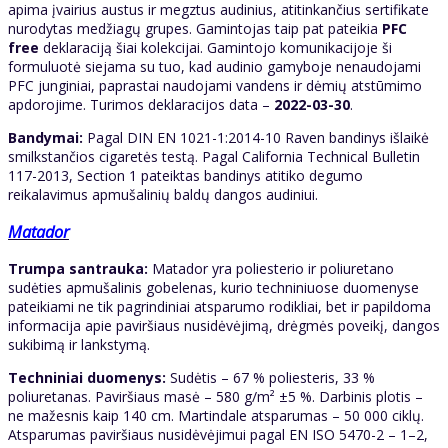
apima įvairius austus ir megztus audinius, atitinkančius sertifikate
nurodytas medžiagų grupes. Gamintojas taip pat pateikia
PFC
free
deklaraciją šiai kolekcijai. Gamintojo komunikacijoje ši
formuluotė siejama su tuo, kad audinio gamyboje nenaudojami
PFC junginiai, paprastai naudojami vandens ir dėmių atstūmimo
apdorojime. Turimos deklaracijos data –
2022-03-30
.
Bandymai:
Pagal DIN EN 1021-1:2014-10 Raven bandinys išlaikė
smilkstančios cigaretės testą. Pagal California Technical Bulletin
117-2013, Section 1 pateiktas bandinys atitiko degumo
reikalavimus apmušalinių baldų dangos audiniui.
Matador
Trumpa santrauka:
Matador yra poliesterio ir poliuretano
sudėties apmušalinis gobelenas, kurio techniniuose duomenyse
pateikiami ne tik pagrindiniai atsparumo rodikliai, bet ir papildoma
informacija apie paviršiaus nusidėvėjimą, drėgmės poveikį, dangos
sukibimą ir lankstymą.
Techniniai duomenys:
Sudėtis – 67 % poliesteris, 33 %
poliuretanas. Paviršiaus masė – 580 g/m² ±5 %. Darbinis plotis –
ne mažesnis kaip 140 cm. Martindale atsparumas – 50 000 ciklų.
Atsparumas paviršiaus nusidėvėjimui pagal EN ISO 5470-2 – 1–2,