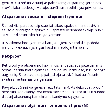
geru, o 3–4 reiškia vidutinį ar pakankamą atsparumą. Jei baldas
stovės labai saulėtoje vietoje, aukštesnis rodiklis yra privalumas.
Atsparumas sausam ir šlapiam trynimui
Šie rodikliai parodo, kaip stabiliai laikosi spalva trinant paviršių
sausoje ar drėgnoje aplinkoje. Paprastai vertinama skalėje nuo 1
iki 5, kur didesnis skaičius yra geresnis.
4–5 laikoma labai geru rezultatu, 4 – geru. Šie rodikliai padeda
įvertinti, kaip audinys elgsis kasdien naudojant ir valant.
Pet-proof
Pet-proof yra atsparumo kabinimuisi ar paviršiaus pažeidimams
testas, dažniausiai siejamas su naudojimu namuose, kuriuose yra
augintinių. Šiuo atveju taip pat galioja taisyklė, kad aukštesnis
skaitinis įvertinimas yra geresnis.
Pavyzdžiui, 5 reiškia geresnį rezultatą nei 4. Vis dėlto „pet-proof“
nereiškia, kad audinys yra nepažeidžiamas – šis rodiklis tik nurodo
didesnį atsparumą tam tikroms bandymo sąlygoms.
Atsparumas plyšimui ir tempimo stipris (N)