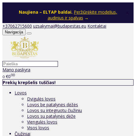
×
Naujiena – ELTAP baldai.
Peržiūrėkite modelius,
audinius ir spalvas
→
+37062715600
uzsakymai@budapestas.eu
Kontaktai
Navigacija
Mano paskyra
00
€0
0
Prekių krepšelis tuščias!
Lovos
Dvigulės lovos
Lovos be patalynės dėžės
Lovos su integruotu čiužiniu
Lovos su patalynės dėže
Viengulės lovos
Visos lovos
Čiužiniai