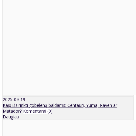
2025-09-19
Kaip išsirinkti gobeleną baldams: Centauri, Yuma, Raven ar
Matador?
Komentarai (0)
Daugiau