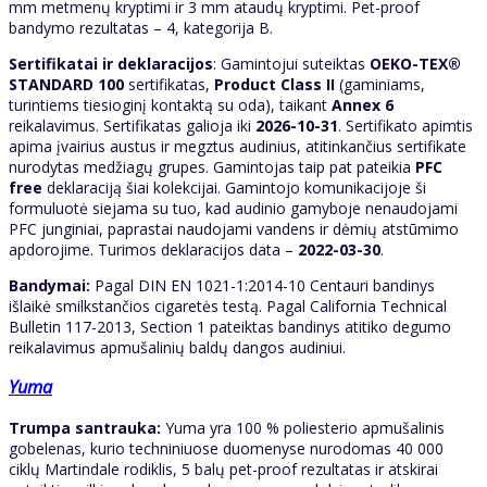
mm metmenų kryptimi ir 3 mm ataudų kryptimi. Pet-proof
bandymo rezultatas – 4, kategorija B.
Sertifikatai ir deklaracijos
: Gamintojui suteiktas
OEKO-TEX®
STANDARD 100
sertifikatas,
Product Class II
(gaminiams,
turintiems tiesioginį kontaktą su oda), taikant
Annex 6
reikalavimus. Sertifikatas galioja iki
2026-10-31
. Sertifikato apimtis
apima įvairius austus ir megztus audinius, atitinkančius sertifikate
nurodytas medžiagų grupes. Gamintojas taip pat pateikia
PFC
free
deklaraciją šiai kolekcijai. Gamintojo komunikacijoje ši
formuluotė siejama su tuo, kad audinio gamyboje nenaudojami
PFC junginiai, paprastai naudojami vandens ir dėmių atstūmimo
apdorojime. Turimos deklaracijos data –
2022-03-30
.
Bandymai:
Pagal DIN EN 1021-1:2014-10 Centauri bandinys
išlaikė smilkstančios cigaretės testą. Pagal California Technical
Bulletin 117-2013, Section 1 pateiktas bandinys atitiko degumo
reikalavimus apmušalinių baldų dangos audiniui.
Yuma
Trumpa santrauka:
Yuma yra 100 % poliesterio apmušalinis
gobelenas, kurio techniniuose duomenyse nurodomas 40 000
ciklų Martindale rodiklis, 5 balų pet-proof rezultatas ir atskirai