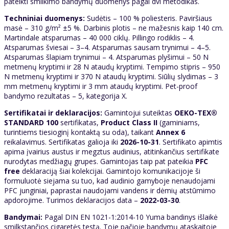
pateikti smilkimo bandymų duomenys pagal dvi metodikas.
Techniniai duomenys:
Sudėtis – 100 % poliesteris. Paviršiaus
masė – 310 g/m² ±5 %. Darbinis plotis – ne mažesnis kaip 140 cm.
Martindale atsparumas – 40 000 ciklų. Pillingo rodiklis – 4.
Atsparumas šviesai – 3–4. Atsparumas sausam trynimui – 4–5.
Atsparumas šlapiam trynimui – 4. Atsparumas plyšimui – 50 N
metmenų kryptimi ir 28 N ataudų kryptimi. Tempimo stipris – 950
N metmenų kryptimi ir 370 N ataudų kryptimi. Siūlių slydimas – 3
mm metmenų kryptimi ir 3 mm ataudų kryptimi. Pet-proof
bandymo rezultatas – 5, kategorija X.
Sertifikatai ir deklaracijos:
Gamintojui suteiktas
OEKO-TEX®
STANDARD 100
sertifikatas,
Product Class II
(gaminiams,
turintiems tiesioginį kontaktą su oda), taikant
Annex 6
reikalavimus. Sertifikatas galioja iki
2026-10-31
. Sertifikato apimtis
apima įvairius austus ir megztus audinius, atitinkančius sertifikate
nurodytas medžiagų grupes. Gamintojas taip pat pateikia
PFC
free
deklaraciją šiai kolekcijai. Gamintojo komunikacijoje ši
formuluotė siejama su tuo, kad audinio gamyboje nenaudojami
PFC junginiai, paprastai naudojami vandens ir dėmių atstūmimo
apdorojime. Turimos deklaracijos data –
2022-03-30
.
Bandymai:
Pagal DIN EN 1021-1:2014-10 Yuma bandinys išlaikė
smilkstančios cigaretės testą. Toje pačioje bandymų ataskaitoje