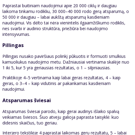
Paprastai buitiniam naudojimui apie 20 000 ciklų ir daugiau
laikoma tinkamu rodikliu, 30 000–40 000 rodo gerą atsparumą, o
50 000 ir daugiau – labai aukštą atsparumą kasdieniam
naudojimui. Vis dėlto tai nėra vienintelis ilgaamžiškumo rodiklis,
nes svarbi ir audinio struktūra, priežiūra bei naudojimo
intensyvumas.
Pillingas
Pillingas nusako paviršiaus polinkį pūkuotis ir formuoti smulkius
kamuoliukus naudojimo metu. Dažniausiai vertinama skalėje nuo
1 iki 5, kur 5 yra geriausias rezultatas, o 1 – silpniausias.
Praktikoje 4–5 vertinama kaip labai geras rezultatas, 4 – kaip
geras, o 3–4 – kaip vidutinis ar pakankamas kasdieniam
naudojimui.
Atsparumas šviesai
Atsparumas šviesai parodo, kaip gerai audinys išlaiko spalvą
veikiamas šviesos. Šiuo atveju galioja paprasta taisyklė: kuo
didesnis skaičius, tuo geriau.
Interjero tekstilėje 4 paprastai laikomas geru rezultatu, 5 – labai