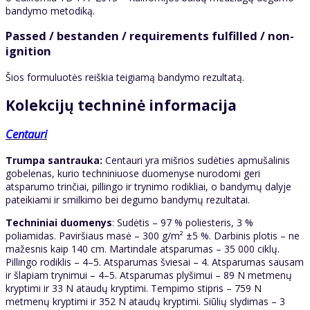
bandymo metodiką.
Passed / bestanden / requirements fulfilled / non-
ignition
Šios formuluotės reiškia teigiamą bandymo rezultatą.
Kolekcijų techninė informacija
Centauri
Trumpa santrauka:
Centauri yra mišrios sudėties apmušalinis
gobelenas, kurio techniniuose duomenyse nurodomi geri
atsparumo trinčiai, pillingo ir trynimo rodikliai, o bandymų dalyje
pateikiami ir smilkimo bei degumo bandymų rezultatai.
Techniniai duomenys
: Sudėtis – 97 % poliesteris, 3 %
poliamidas. Paviršiaus masė – 300 g/m² ±5 %. Darbinis plotis – ne
mažesnis kaip 140 cm. Martindale atsparumas – 35 000 ciklų.
Pillingo rodiklis – 4–5. Atsparumas šviesai – 4. Atsparumas sausam
ir šlapiam trynimui – 4–5. Atsparumas plyšimui – 89 N metmenų
kryptimi ir 33 N ataudų kryptimi. Tempimo stipris – 759 N
metmenų kryptimi ir 352 N ataudų kryptimi. Siūlių slydimas – 3