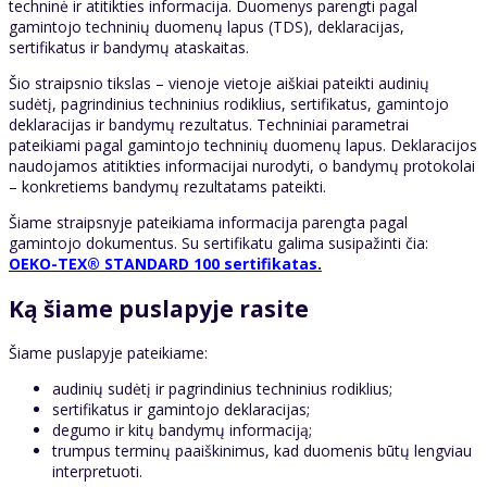
techninė ir atitikties informacija. Duomenys parengti pagal
gamintojo techninių duomenų lapus (TDS), deklaracijas,
sertifikatus ir bandymų ataskaitas.
Šio straipsnio tikslas – vienoje vietoje aiškiai pateikti audinių
sudėtį, pagrindinius techninius rodiklius, sertifikatus, gamintojo
deklaracijas ir bandymų rezultatus. Techniniai parametrai
pateikiami pagal gamintojo techninių duomenų lapus. Deklaracijos
naudojamos atitikties informacijai nurodyti, o bandymų protokolai
– konkretiems bandymų rezultatams pateikti.
Šiame straipsnyje pateikiama informacija parengta pagal
gamintojo dokumentus. Su sertifikatu galima susipažinti čia:
OEKO-TEX® STANDARD 100 sertifikatas
.
Ką šiame puslapyje rasite
Šiame puslapyje pateikiame:
audinių sudėtį ir pagrindinius techninius rodiklius;
sertifikatus ir gamintojo deklaracijas;
degumo ir kitų bandymų informaciją;
trumpus terminų paaiškinimus, kad duomenis būtų lengviau
interpretuoti.