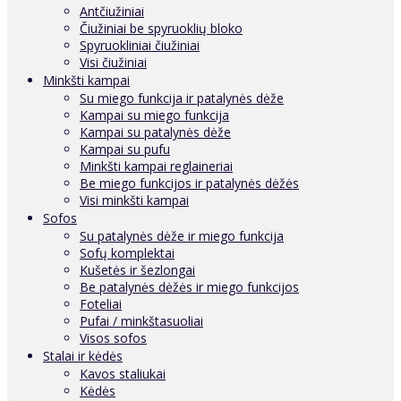
Antčiužiniai
Čiužiniai be spyruoklių bloko
Spyruokliniai čiužiniai
Visi čiužiniai
Minkšti kampai
Su miego funkcija ir patalynės dėže
Kampai su miego funkcija
Kampai su patalynės dėže
Kampai su pufu
Minkšti kampai reglaineriai
Be miego funkcijos ir patalynės dėžės
Visi minkšti kampai
Sofos
Su patalynės dėže ir miego funkcija
Sofų komplektai
Kušetės ir šezlongai
Be patalynės dėžės ir miego funkcijos
Foteliai
Pufai / minkštasuoliai
Visos sofos
Stalai ir kėdės
Kavos staliukai
Kėdės