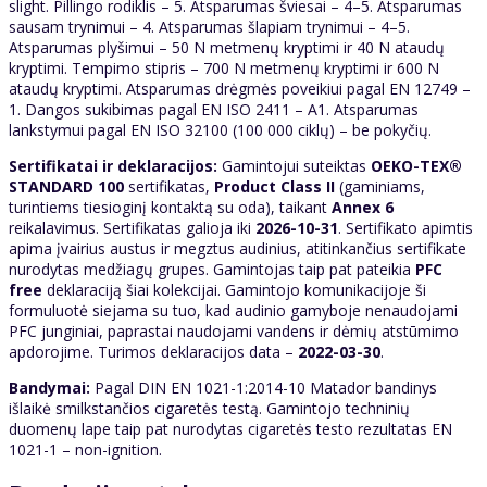
slight. Pillingo rodiklis – 5. Atsparumas šviesai – 4–5. Atsparumas
sausam trynimui – 4. Atsparumas šlapiam trynimui – 4–5.
Atsparumas plyšimui – 50 N metmenų kryptimi ir 40 N ataudų
kryptimi. Tempimo stipris – 700 N metmenų kryptimi ir 600 N
ataudų kryptimi. Atsparumas drėgmės poveikiui pagal EN 12749 –
1. Dangos sukibimas pagal EN ISO 2411 – A1. Atsparumas
lankstymui pagal EN ISO 32100 (100 000 ciklų) – be pokyčių.
Sertifikatai ir deklaracijos:
Gamintojui suteiktas
OEKO-TEX®
STANDARD 100
sertifikatas,
Product Class II
(gaminiams,
turintiems tiesioginį kontaktą su oda), taikant
Annex 6
reikalavimus. Sertifikatas galioja iki
2026-10-31
. Sertifikato apimtis
apima įvairius austus ir megztus audinius, atitinkančius sertifikate
nurodytas medžiagų grupes. Gamintojas taip pat pateikia
PFC
free
deklaraciją šiai kolekcijai. Gamintojo komunikacijoje ši
formuluotė siejama su tuo, kad audinio gamyboje nenaudojami
PFC junginiai, paprastai naudojami vandens ir dėmių atstūmimo
apdorojime. Turimos deklaracijos data –
2022-03-30
.
Bandymai:
Pagal DIN EN 1021-1:2014-10 Matador bandinys
išlaikė smilkstančios cigaretės testą. Gamintojo techninių
duomenų lape taip pat nurodytas cigaretės testo rezultatas EN
1021-1 – non-ignition.