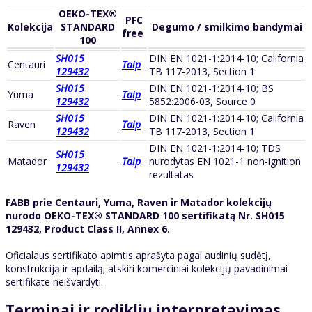
OEKO-TEX®
PFC
Kolekcija
STANDARD
Degumo / smilkimo bandymai
free
100
SH015
DIN EN 1021-1:2014-10; California
Centauri
Taip
129432
TB 117-2013, Section 1
SH015
DIN EN 1021-1:2014-10; BS
Yuma
Taip
129432
5852:2006-03, Source 0
SH015
DIN EN 1021-1:2014-10; California
Raven
Taip
129432
TB 117-2013, Section 1
DIN EN 1021-1:2014-10; TDS
SH015
Matador
Taip
nurodytas EN 1021-1 non-ignition
129432
rezultatas
FABB prie Centauri, Yuma, Raven ir Matador kolekcijų
nurodo OEKO-TEX® STANDARD 100 sertifikatą Nr. SH015
129432, Product Class II, Annex 6.
Oficialaus sertifikato apimtis aprašyta pagal audinių sudėtį,
konstrukciją ir apdailą; atskiri komerciniai kolekcijų pavadinimai
sertifikate neišvardyti.
Terminai ir rodiklių interpretavimas