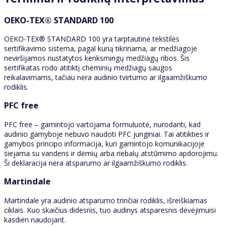
OEKO-TEX® STANDARD 100
OEKO-TEX® STANDARD 100 yra tarptautinė tekstilės
sertifikavimo sistema, pagal kurią tikrinama, ar medžiagoje
neviršijamos nustatytos kenksmingų medžiagų ribos. Šis
sertifikatas rodo atitiktį cheminių medžiagų saugos
reikalavimams, tačiau nėra audinio tvirtumo ar ilgaamžiškumo
rodiklis.
PFC free
PFC free – gamintojo vartojama formuluotė, nurodanti, kad
audinio gamyboje nebuvo naudoti PFC junginiai. Tai atitikties ir
gamybos principo informacija, kuri gamintojo komunikacijoje
siejama su vandens ir dėmių arba riebalų atstūmimo apdorojimu.
Ši deklaracija nėra atsparumo ar ilgaamžiškumo rodiklis.
Martindale
Martindale yra audinio atsparumo trinčiai rodiklis, išreiškiamas
ciklais. Kuo skaičius didesnis, tuo audinys atsparesnis dėvėjimuisi
kasdien naudojant.