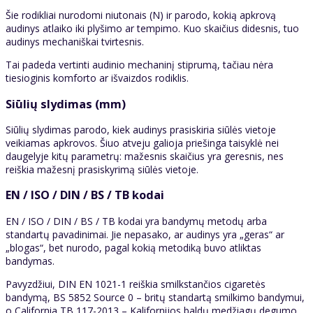
Šie rodikliai nurodomi niutonais (N) ir parodo, kokią apkrovą
audinys atlaiko iki plyšimo ar tempimo. Kuo skaičius didesnis, tuo
audinys mechaniškai tvirtesnis.
Tai padeda vertinti audinio mechaninį stiprumą, tačiau nėra
tiesioginis komforto ar išvaizdos rodiklis.
Siūlių slydimas (mm)
Siūlių slydimas parodo, kiek audinys prasiskiria siūlės vietoje
veikiamas apkrovos. Šiuo atveju galioja priešinga taisyklė nei
daugelyje kitų parametrų: mažesnis skaičius yra geresnis, nes
reiškia mažesnį prasiskyrimą siūlės vietoje.
EN / ISO / DIN / BS / TB kodai
EN / ISO / DIN / BS / TB kodai yra bandymų metodų arba
standartų pavadinimai. Jie nepasako, ar audinys yra „geras“ ar
„blogas“, bet nurodo, pagal kokią metodiką buvo atliktas
bandymas.
Pavyzdžiui, DIN EN 1021-1 reiškia smilkstančios cigaretės
bandymą, BS 5852 Source 0 – britų standartą smilkimo bandymui,
o California TB 117-2013 – Kalifornijos baldų medžiagų degumo