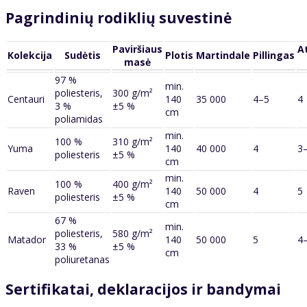
Pagrindinių rodiklių suvestinė
Paviršiaus
A
Kolekcija
Sudėtis
Plotis
Martindale
Pillingas
masė
97 %
min.
poliesteris,
300 g/m²
Centauri
140
35 000
4–5
4
3 %
±5 %
cm
poliamidas
min.
100 %
310 g/m²
Yuma
140
40 000
4
3
poliesteris
±5 %
cm
min.
100 %
400 g/m²
Raven
140
50 000
4
5
poliesteris
±5 %
cm
67 %
min.
poliesteris,
580 g/m²
Matador
140
50 000
5
4
33 %
±5 %
cm
poliuretanas
Sertifikatai, deklaracijos ir bandymai