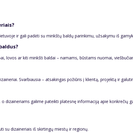
riais?
Lietuvoje ir gali padėti su minkštų baldų parinkimu, užsakymu iš gamy
 baldus?
pai, lovos ar kiti minkšti baldai – namams, būstams nuomai, viešbuči
aineriai. Svarbiausia – atsakingas požiūris į klientą, projektą ir galutin
, o dizaineriams galime pateikti platesnę informaciją apie konkrečių 
 su dizaineriais iš skirtingų miestų ir regionų.