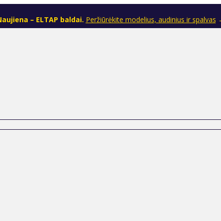
aujiena – ELTAP baldai.
Peržiūrėkite modelius, audinius ir spalvas