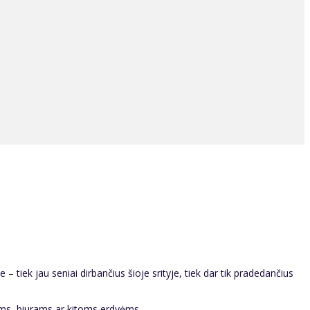
 – tiek jau seniai dirbančius šioje srityje, tiek dar tik pradedančius
ams, biurams ar kitoms erdvėms.