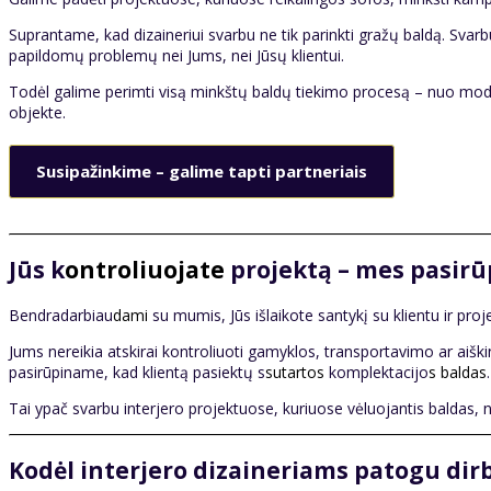
Suprantame, kad dizaineriui svarbu ne tik parinkti gražų baldą. Svarb
papildomų problemų nei Jums, nei Jūsų klientui.
Todėl galime perimti visą minkštų baldų tiekimo procesą – nuo mode
objekte.
Susipažinkime – galime tapti partneriais
Jūs k
ontroliuojate
projektą – mes pasir
Bendradarbiau
dami
su mumis, Jūs išlaikote santykį su klientu ir p
Jums nereikia atskirai kontroliuoti gamyklos, transportavimo ar aišk
pasirūpiname, kad klientą pasiektų s
sutartos
komplektacijo
s baldas
.
Tai ypač svarbu interjero projektuose, kuriuose vėluojantis baldas, net
Kodėl interjero dizaineriams patogu dir