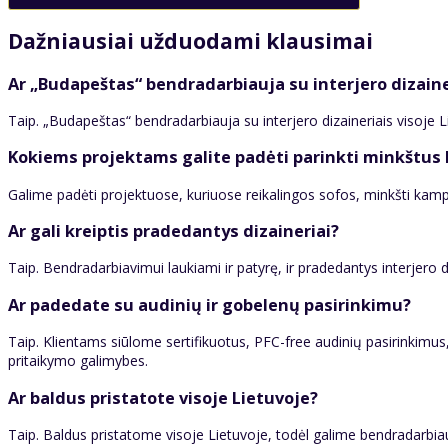
Dažniausiai užduodami klausimai
Ar „Budapeštas“ bendradarbiauja su interjero dizaine
Taip. „Budapeštas“ bendradarbiauja su interjero dizaineriais visoje 
Kokiems projektams galite padėti parinkti minkštus
Galime padėti projektuose, kuriuose reikalingos sofos, minkšti kam
Ar gali kreiptis pradedantys dizaineriai?
Taip. Bendradarbiavimui laukiami ir patyrę, ir pradedantys interjero diz
Ar padedate su audinių ir gobelenų pasirinkimu?
Taip. Klientams siūlome sertifikuotus, PFC-free audinių pasirinkimus
pritaikymo galimybes.
Ar baldus pristatote visoje Lietuvoje?
Taip. Baldus pristatome visoje Lietuvoje, todėl galime bendradarbiauti