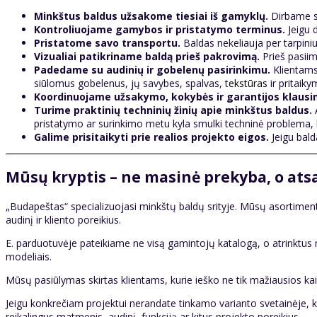
Minkštus baldus užsakome tiesiai iš gamyklų.
Dirbame su
Kontroliuojame gamybos ir pristatymo terminus.
Jeigu d
Pristatome savo transportu.
Baldas nekeliauja per tarpiniu
Vizualiai patikriname baldą prieš pakrovimą.
Prieš pasiim
Padedame su audinių ir gobelenų pasirinkimu.
Klientams 
siūlomus gobelenus, jų savybes, spalvas, t
ekstūras
ir pritaik
Koordinuojame užsakymo, kokybės ir garantijos klausi
Turime praktinių techninių žinių apie minkštus baldus.
A
pristatymo ar surinkimo metu kyla smulki techninė problema, k
Galime prisitaikyti prie realios projekto eigos.
Jeigu bald
Mūsų kryptis – ne masinė prekyba, o atsa
„Budapeštas“ specializuojasi minkštų baldų srityje. Mūsų asortimente 
audinį ir kliento poreikius.
E. parduotuvėje pateikiame ne visą gamintojų katalogą, o atrinktus
modeliais.
Mūsų pasiūlymas skirtas klientams, kurie ieško ne tik mažiausios k
Jeigu konkrečiam projektui nerandate tinkamo varianto svetainėje, kr
reikalingus matmenis, audinį, funkciją ar kitus projekto poreikius.