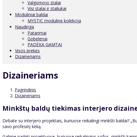
Valgomojo stalai
Visi stalai ir staliukai
Moduliniai baldai
MYSTIC modulinė kolekcija
Naudinga
Patarimai
Gobelenai
PADĖKA GAMTAI
Visos prekės
Dizaineriams
Dizaineriams
Pagrindinis
Dizaineriams
Minkštų baldų tiekimas interjero dizain
Dirbate su interjero projektais, kuriuose reikalingi minkšti baldai? „B
savo profesinį kelią.
Galime padėti projektuose, kuriuose reikalingos sofos, minkšti kam