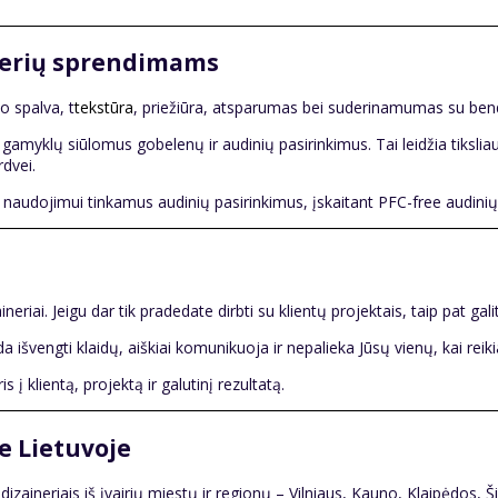
inerių sprendimams
o spalva, t
tekstūra
, priežiūra, atsparumas bei suderinamumas su bend
amyklų siūlomus gobelenų ir audinių pasirinkimus. Tai leidžia tiksliau 
dvei.
kam naudojimui tinkamus audinių pasirinkimus, įskaitant PFC-free audini
eriai. Jeigu dar tik pradedate dirbti su klientų projektais, taip pat galit
a išvengti klaidų, aiškiai komunikuoja ir nepalieka Jūsų vienų, kai rei
 klientą, projektą ir galutinį rezultatą.
e Lietuvoje
zaineriais iš įvairių miestų ir regionų – Vilniaus, Kauno, Klaipėdos, Ši