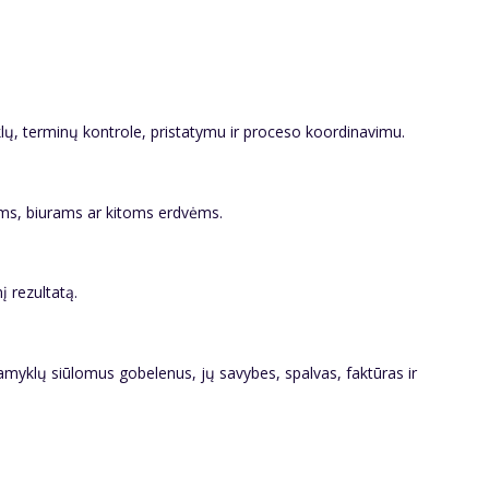
klų, terminų kontrole, pristatymu ir proceso koordinavimu.
ams, biurams ar kitoms erdvėms.
į rezultatą.
gamyklų siūlomus gobelenus, jų savybes, spalvas, faktūras ir