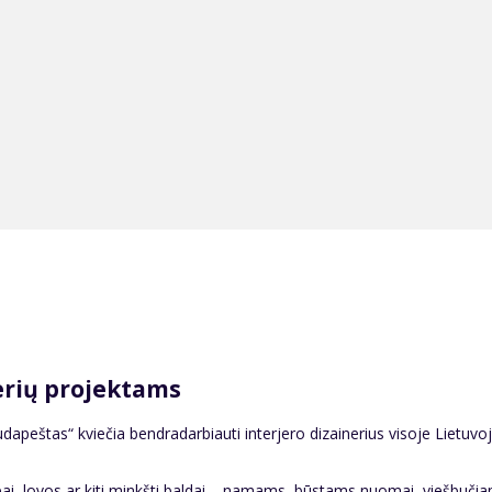
erių projektams
udapeštas“ kviečia bendradarbiauti interjero dizainerius visoje Lietuvoje
pai, lovos ar kiti minkšti baldai – namams, būstams nuomai, viešbuči