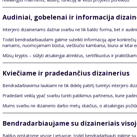
Audiniai, gobelenai ir informacija diza
Interjero dizaineriams dažnai svarbu ne tik baldo forma, bet ir audini
Todėl bendradarbiaudami galime suteikti informaciją apie konkrečių g
namams, nuomojamam būstui, viešbučio kambariui, biurui ar kitai er
Mūsų kryptis – siūlyti atsakingai atrinktus, sertifikuotus ir praktiš
Kviečiame ir pradedančius dizainerius
Bendradarbiavimui laukiami ne tik didelę patirtį turintys interjero dizain
Pradedant veiklą ypač svarbu turėti patikimus partnerius, kurie paded
Mums svarbu ne dizainerio darbo metų skaičius, o atsakingas požiūris į
Bendradarbiaujame su dizaineriais visoj
Baldus pristatome visoje Lietuvoje, todėl bendradarbiauti galime su di