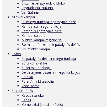
Čiužiniai be spyruoklių bloko
Spyruokliniai čiužiniai
Visi čiužiniai
Minkšti kampai
Su miego funkcija ir patalynės dėže
Kampai su miego funkcija
Kampai su patalynės dėže
Kampai su pufu
Minkšti kampai reglaineriai
Be miego funkcijos ir patalynės dėžės
Visi minkšti kampai
Sofos
Su patalynės dėže ir miego funkcija
Sofų komplektai
Kušetės ir šezlongai
Be patalynės dėžės ir miego funkcijos
Foteliai
Pufai / minkštasuoliai
Visos sofos
Stalai ir kėdės
Kavos staliukai
Kėdės
Komplektai (stalai ir kėdės)