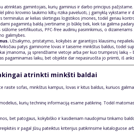
 atrinktais gamintojais, kurių gaminius ir darbo principus pažįstame.
ėl pilno krovinio laukimo kiltų rizika pavėluoti, į gamyklą vykstame ir 
s terminalus ar kelias skirtingas logistikos įmones, todėl geriau kontro
dami pagamintą baldą įvertiname jo būklę tiek, kiek tai galima padaryt
siūlome sertifikuotus, PFC-free audinių pasirinkimus, o dizaineriams
ymo galimybes.
mus.
Užsakymo, pristatymo, kokybės ar garantijos klausimų nepalieka
nksčiau patys gaminome lovas ir taisėme minkštus baldus, todėl supra
ai įmanoma, ją sprendžiame vietoje arba per kuo trumpesnį laiką – be 
as pagaminamas laiku, bet objekte dar nepasiruošta jo priimti, iš ankst
kingai atrinkti minkšti baldai
rasite sofas, minkštus kampus, lovas ir kitus baldus, kuriuos galima p
 modelius, kurių techninę informaciją esame patikrinę. Todėl matomas 
ainos, bet patogaus, kokybiško ir kasdieniam naudojimui tinkamo bald
eipkitės ir pagal Jūsų pateiktus kriterijus patikrinsime kataloguose a