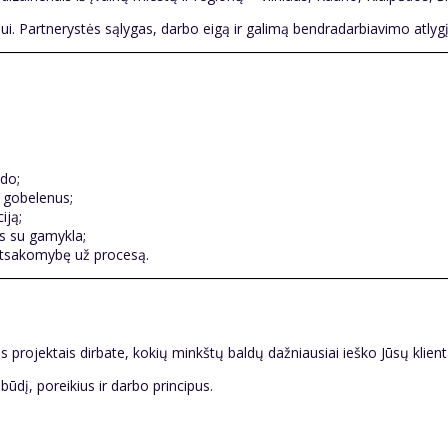
 Partnerystės sąlygas, darbo eigą ir galimą bendradarbiavimo atlygį 
ldo;
r gobelenus;
iją;
os su gamykla;
a atsakomybę už procesą.
rojektais dirbate, kokių minkštų baldų dažniausiai ieško Jūsų klienta
ūdį, poreikius ir darbo principus.