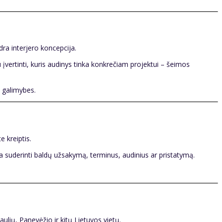
ra interjero koncepcija.
įvertinti, kuris audinys tinka konkrečiam projektui – šeimos
ų galimybes.
e kreiptis.
kia suderinti baldų užsakymą, terminus, audinius ar pristatymą.
aulių, Panevėžio ir kitų Lietuvos vietų.