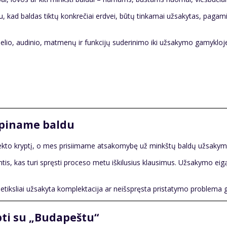
u, kad baldas tiktų konkrečiai erdvei, būtų tinkamai užsakytas, pagami
lio, audinio, matmenų ir funkcijų suderinimo iki užsakymo gamykloje
ūpiname baldu
rojekto kryptį, o mes prisiimame atsakomybę už minkštų baldų užsaky
intis, kas turi spręsti proceso metu iškilusius klausimus. Užsakymo ei
iksliai užsakyta komplektacija ar neišspręsta pristatymo problema gali p
bti su „Budapeštu“