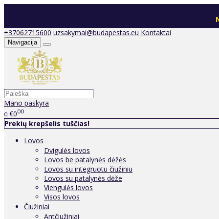
N
+37062715600
uzsakymai@budapestas.eu
Kontaktai
Navigacija
Mano paskyra
00
€0
0
Prekių krepšelis tuščias!
Lovos
Dvigulės lovos
Lovos be patalynės dėžės
Lovos su integruotu čiužiniu
Lovos su patalynės dėže
Viengulės lovos
Visos lovos
Čiužiniai
Antčiužiniai