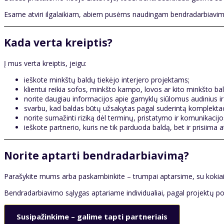
Esame atviri ilgalaikiam, abiem pusėms naudingam bendradarbiavimui.
Kada verta kreiptis?
Į mus verta kreiptis, jeigu:
ieškote minkštų baldų tiekėjo interjero projektams;
klientui reikia sofos, minkšto kampo, lovos ar kito minkšto ba
norite daugiau informacijos apie gamyklų siūlomus audinius i
svarbu, kad baldas būtų užsakytas pagal suderintą komplektac
norite sumažinti riziką dėl terminų, pristatymo ir komunikacij
ieškote partnerio, kuris ne tik parduoda baldą, bet ir prisiim
Norite aptarti bendradarbiavimą?
Parašykite mums arba paskambinkite – trumpai aptarsime, su kokiais p
Bendradarbiavimo sąlygas aptariame individualiai, pagal projektų pob
Susipažinkime – galime tapti partneriais