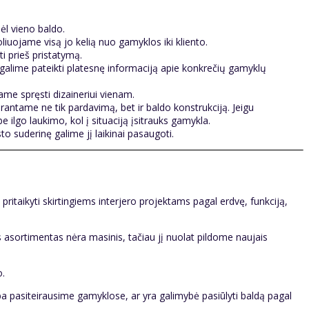
dėl vieno baldo.
liuojame visą jo kelią nuo gamyklos iki kliento.
i prieš pristatymą.
 galime pateikti platesnę informaciją apie konkrečių gamyklų
me spręsti dizaineriui vienam.
ntame ne tik pardavimą, bet ir baldo konstrukciją. Jeigu
ilgo laukimo, kol į situaciją įsitrauks gamykla.
o suderinę galime jį laikinai pasaugoti.
ritaikyti skirtingiems interjero projektams pagal erdvę, funkciją,
asortimentas nėra masinis, tačiau jį nuolat pildome naujais
o.
rba pasiteirausime gamyklose, ar yra galimybė pasiūlyti baldą pagal