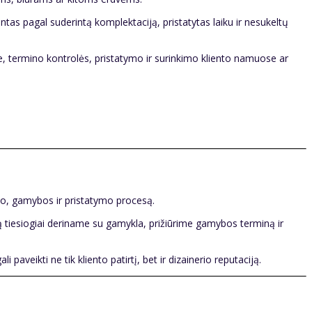
ntas pagal suderintą komplektaciją, pristatytas laiku ir nesukeltų
, termino kontrolės, pristatymo ir surinkimo kliento namuose ar
mo, gamybos ir pristatymo procesą.
gą tiesiogiai deriname su gamykla, prižiūrime gamybos terminą ir
aveikti ne tik kliento patirtį, bet ir dizainerio reputaciją.