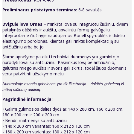
Preliminarus pristatymo terminas:
6-8 savaitės
Dvigulė lova Ornes
– minkšta lova su integruotu čiužiniu, dviem
patalynės dėžėmis ir aukštu, apvalintų formų galvūgaliu.
Integruotame čiužinyje naudojamos Bonell spyruoklės ir didelio
elastingumo porolonas. Klientas gali rinktis komplektaciją su
antčiužiniu arba be jo.
Šiame aprašyme pateikti techniniai duomenys yra gamintojo
nurodyti lovai su antčiužiniu. Pasirinkus lovą be antčiužinio,
galutinis miego aukštis ir svoris gali skirtis, todėl šiuos duomenis
verta patvirtinti užsakymo metu.
Nuotraukoje esantis gobelenas yra tik iliustracija – rinkitės gobeleną iš
mūsų siūlomų audinių.
Pagrindinė informacija:
• Galimi gulimosios dalies dydžiai: 140 x 200 cm, 160 x 200 cm,
180 x 200 cm ir 200 x 200 cm
• Bendri matmenys su antčiužiniu:
- 140 x 200 cm variantas: 160 x 212 x 120 cm
- 160 x 200 cm variantas: 180 x 212 x 120 cm