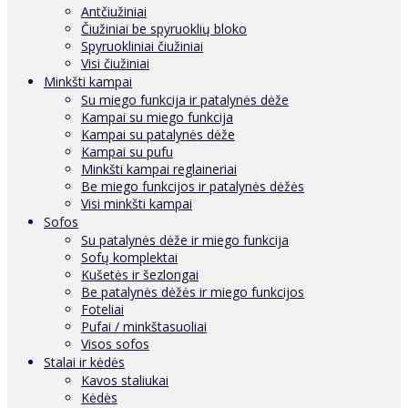
Antčiužiniai
Čiužiniai be spyruoklių bloko
Spyruokliniai čiužiniai
Visi čiužiniai
Minkšti kampai
Su miego funkcija ir patalynės dėže
Kampai su miego funkcija
Kampai su patalynės dėže
Kampai su pufu
Minkšti kampai reglaineriai
Be miego funkcijos ir patalynės dėžės
Visi minkšti kampai
Sofos
Su patalynės dėže ir miego funkcija
Sofų komplektai
Kušetės ir šezlongai
Be patalynės dėžės ir miego funkcijos
Foteliai
Pufai / minkštasuoliai
Visos sofos
Stalai ir kėdės
Kavos staliukai
Kėdės