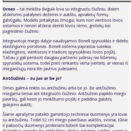
Ornes
– tai minkšta dvigulė lova su integruotu čiužiniu, dviem
atskiromis patalynės dėžėmis ir aukštu, apvalintų formų
galvūgaliu. Modelis pritaikytas žmogui, kuris nori vientisos lovos
sistemos ir nenori atskirai derinti lovos rėmo, grotelių bei
pagrindinio čiužinio.
Integruotoje miego dalyje naudojamos Bonell spyruoklės ir didelio
elastingumo porolonas. Bonell sistema paprastai suteikia
elastingesnį, vientisesnį ir tradicinį spyruoklinės lovos pojūtį.
Tačiau ji gali perduoti daugiau partnerio judesių nei kišeninių
spyruoklių sistema, todėl prieš renkantis verta įvertinti, ar vienas iš
miegančiųjų nėra itin jautrus judesiams.
Antčiužinis – su juo ar be jo?
Ornes galima rinktis su antčiužiniu arba be jo. Be antčiužinio
miegama tiesiai ant integruoto čiužinio. Antčiužinis papildo miego
paviršių, gali keisti jo minkštumo pojūtį ir padidina galutinį
gulėjimo aukštį.
Šiame aprašyme pateikti gamintojo techniniai duomenys yra lovai
su antčiužiniu. Todėl 52 cm miego paviršiaus aukštis, svoriai, tūriai
ir pakuočių duomenys priskiriami būtent šiai komplektacijai.
Pasirinkus variantą be antčiužinio, tikslus galutinis aukštis, svoris ir