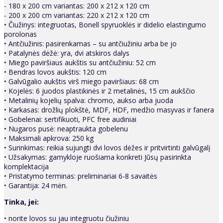
- 180 x 200 cm variantas: 200 x 212 x 120 cm
- 200 x 200 cm variantas: 220 x 212 x 120 cm
• Čiužinys: integruotas, Bonell spyruoklės ir didelio elastingumo
porolonas
• Antčiužinis: pasirenkamas – su antčiužiniu arba be jo
• Patalynės dėžė: yra, dvi atskiros dalys
• Miego paviršiaus aukštis su antčiužiniu: 52 cm
• Bendras lovos aukštis: 120 cm
• Galvūgalio aukštis virš miego paviršiaus: 68 cm
• Kojelės: 6 juodos plastikinės ir 2 metalinės, 15 cm aukščio
• Metalinių kojelių spalva: chromo, aukso arba juoda
• Karkasas: drožlių plokštė, MDF, HDF, medžio masyvas ir fanera
• Gobelenai: sertifikuoti, PFC free audiniai
• Nugaros pusė: neaptraukta gobelenu
• Maksimali apkrova: 250 kg
• Surinkimas: reikia sujungti dvi lovos dėžes ir pritvirtinti galvūgalį
• Užsakymas: gamykloje ruošiama konkreti Jūsų pasirinkta
komplektacija
• Pristatymo terminas: preliminariai 6-8 savaitės
• Garantija: 24 mėn.
Tinka, jei:
• norite lovos su jau integruotu čiužiniu