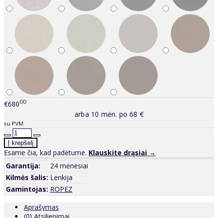
00
€680
arba 10 mėn. po 68 €
su PVM
Esame čia, kad padėtume.
Klauskite drąsiai →
Garantija:
24 mėnesiai
Kilmės šalis:
Lenkija
Gamintojas:
ROPEZ
Aprašymas
(0) Atsiliepimai