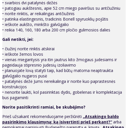
• svarbios dvi patalynės dėžės
• patogiau aukštesnis, apie 52 cm miego paviršius su antčiužiniu
• norite rinktis, ar reikalingas antčiužinis
• patinka elastingesnis, tradicinis Bonell spyruoklių pojūtis
• ieškote aukšto, minkšto galvūgalio
• reikia 140, 160, 180 arba 200 cm pločio gulimosios dalies
Gali netikti, jei:
• čiužinį norite rinktis atskirai
• ieškote žemos lovos
• vienas miegantysis yra itin jautrus kito žmogaus judesiams ir
pageidauja stipresnio judesių izoliavimo
• planuojate lovą statyti taip, kad būtų matoma neaptraukta
galvūgalio nugaros pusė
• patalynės dėžė Jums nereikalinga ir norite kuo paprastesnės
konstrukcijos
• nenorite laukti, kol pasirinktas dydis, gobelenas ir komplektacija
bus pagaminti
Norite pasitikrinti ramiai, be skubėjimo?
Prieš užsakant rekomenduojame peržiūrėti
„Atsakingo baldo
pasirinkimo klausimyną: ką įsivertinti prieš perkant?“
arba
nemokamai parsisiųsti Budapešto parengtą e. knygą
„Atsakingo