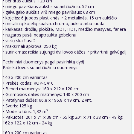
• bendras aukštis: 120 cm
• miego paviršiaus aukštis su antčiužiniu: 52 cm
• galvūgalio aukštis virš miego paviršiaus: 68 cm
• kojelės: 6 juodos plastikinės ir 2 metalinės, 15 cm aukščio
• metalinių kojelių spalva: chromo, aukso arba juoda
• karkasas: drožlių plokštė, MDF, HDF, medžio masyvas, fanera
• nugaros pusė: neaptraukta gobelenu
• vietų skaičius: 2
• maksimali apkrova: 250 kg
• surinkimas: reikia sujungti dvi lovos dėžes ir pritvirtinti galvūgalį
Techniniai duomenys pagal pasirinktą dydį
Pateikti lovos su antčiužiniu duomenys.
140 x 200 cm variantas
• Prekės kodas: ROP-C410
• Bendri matmenys: 160 x 212 x 120 cm
• Gulimosios dalies matmenys: 140 x 200 cm
• Patalynės dėžės: 66,8 x 196,8 x 19 cm, 2 vnt.
• Svoris: 125 kg
• Modelio tūris: 1,32 m³
• Pakuotės: 201 x 71 x 38 cm - 55 kg; 201 x 71 x 38 cm - 49 kg;
162 x 122 x 12 cm - 24 kg
160 x 200 cm variantas