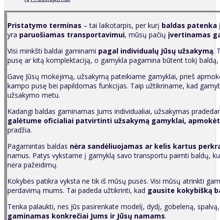
P
ristatymo terminas
– tai laikotarpis, per kurį
baldas patenka 
yra
paruošiamas transportavimui
, mūsų pačių
įvertinamas g
Visi minkšti baldai gaminami
pagal individualų Jūsų užsakymą
. 
pusę ar kitą komplektaciją, o gamykla pagamina būtent tokį baldą,
Gavę Jūsų mokėjimą, užsakymą pateikiame gamyklai, prieš apmokėda
kampo pusę bei papildomas funkcijas. Taip užtikriname, kad gamy
užsakymo metu.
Kadangi baldas gaminamas Jums individualiai, užsakymas pradedama
galėtume oficialiai patvirtinti užsakymą gamyklai, apmokėt
pradžia.
Pagamintas baldas
nėra sandėliuojamas ar kelis kartus perk
namus. Patys vykstame į gamyklą savo transportu paimti baldų, kuri
nėra pažeidimų.
Kokybės patikra vyksta ne tik iš mūsų pusės. Visi mūsų atrinkti gam
perdavimą mums. Tai padeda užtikrinti, kad
g
ausite kokybišką b
Tenka palaukti, nes Jūs pasirenkate modelį, dydį, gobeleną, spalvą
gaminamas konkrečiai Jums ir Jūsų namams
.