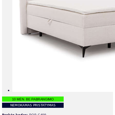
Prekės kodas:
ROP-C409