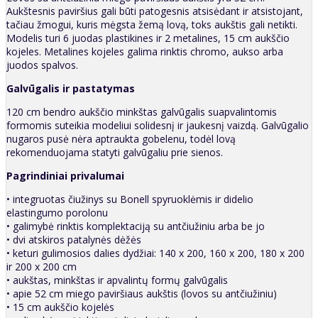
Aukštesnis paviršius gali būti patogesnis atsisėdant ir atsistojant,
tačiau žmogui, kuris mėgsta žemą lovą, toks aukštis gali netikti.
Modelis turi 6 juodas plastikines ir 2 metalines, 15 cm aukščio
kojeles. Metalines kojeles galima rinktis chromo, aukso arba
juodos spalvos.
Galvūgalis ir pastatymas
120 cm bendro aukščio minkštas galvūgalis suapvalintomis
formomis suteikia modeliui solidesnį ir jaukesnį vaizdą. Galvūgalio
nugaros pusė nėra aptraukta gobelenu, todėl lovą
rekomenduojama statyti galvūgaliu prie sienos.
Pagrindiniai privalumai
• integruotas čiužinys su Bonell spyruoklėmis ir didelio
elastingumo porolonu
• galimybė rinktis komplektaciją su antčiužiniu arba be jo
• dvi atskiros patalynės dėžės
• keturi gulimosios dalies dydžiai: 140 x 200, 160 x 200, 180 x 200
ir 200 x 200 cm
• aukštas, minkštas ir apvalintų formų galvūgalis
• apie 52 cm miego paviršiaus aukštis (lovos su antčiužiniu)
• 15 cm aukščio kojelės