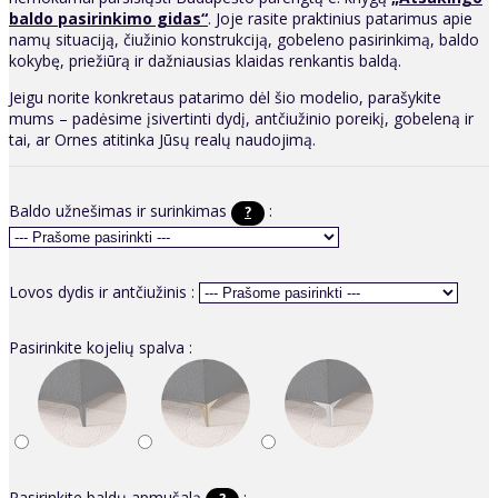
baldo pasirinkimo gidas“
. Joje rasite praktinius patarimus apie
namų situaciją, čiužinio konstrukciją, gobeleno pasirinkimą, baldo
kokybę, priežiūrą ir dažniausias klaidas renkantis baldą.
Jeigu norite konkretaus patarimo dėl šio modelio, parašykite
mums – padėsime įsivertinti dydį, antčiužinio poreikį, gobeleną ir
tai, ar Ornes atitinka Jūsų realų naudojimą.
Baldo užnešimas ir surinkimas
:
?
Lovos dydis ir antčiužinis :
Pasirinkite kojelių spalva :
Pasirinkite baldų apmušalą
: