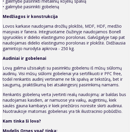
• galimybė pasirinkti metalinių kojelių spalvą
• galimybė pasirinkti gobeleną
Medžiagos ir konstrukcija
Lovos karkase naudojama drožlių plokštė, MDF, HDF, medžio
masyvas ir fanera. Integruotame čiužinyje naudojamos Bonell
spyruoklės ir didelio elastingumo porolonas. Galvūgalyje taip pat
naudojamas didelio elastingumo porolonas ir plokštė. Didžiausia
gamintojo nurodyta apkrova - 250 kg.
Audiniai ir gobelenai
Lovą galima užsisakyti su pasirinktu gobelenu iš mūsų siūlomų
audinių. Visi mūsų siūlomi gobelenai yra sertifikuoti ir PFC free,
todėl renkantis audinį vertiname ne tik spalvą ar tekstūrą, bet ir
saugumą, praktiškumą bei atsakingesnį pasirinkimą namams.
Renkantis gobeleną verta įvertinti realų naudojimą: ar baldas bus
naudojamas kasdien, ar namuose yra vaikų, augintinių, kiek
saulės gauna kambarys ir kiek priežiūros norėsite skirti audiniui.
Nuotraukoje matomas gobelenas yra tik iliustracinio pobūdžio.
Kam tinka ši lova?
Modelis Ornes ypač tinka: