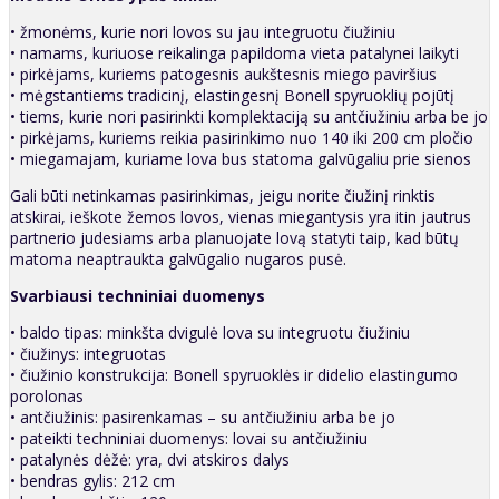
• žmonėms, kurie nori lovos su jau integruotu čiužiniu
• namams, kuriuose reikalinga papildoma vieta patalynei laikyti
• pirkėjams, kuriems patogesnis aukštesnis miego paviršius
• mėgstantiems tradicinį, elastingesnį Bonell spyruoklių pojūtį
• tiems, kurie nori pasirinkti komplektaciją su antčiužiniu arba be jo
• pirkėjams, kuriems reikia pasirinkimo nuo 140 iki 200 cm pločio
• miegamajam, kuriame lova bus statoma galvūgaliu prie sienos
Gali būti netinkamas pasirinkimas, jeigu norite čiužinį rinktis
atskirai, ieškote žemos lovos, vienas miegantysis yra itin jautrus
partnerio judesiams arba planuojate lovą statyti taip, kad būtų
matoma neaptraukta galvūgalio nugaros pusė.
Svarbiausi techniniai duomenys
• baldo tipas: minkšta dvigulė lova su integruotu čiužiniu
• čiužinys: integruotas
• čiužinio konstrukcija: Bonell spyruoklės ir didelio elastingumo
porolonas
• antčiužinis: pasirenkamas – su antčiužiniu arba be jo
• pateikti techniniai duomenys: lovai su antčiužiniu
• patalynės dėžė: yra, dvi atskiros dalys
• bendras gylis: 212 cm