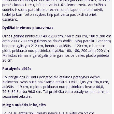
prekės kodas turėtų būti patvirtinti užsakymo metu. Antčiužinio
sudėtis ir storis pateiktuose techniniuose lapuose nenurodyti,
todėl jo komforto savybes taip pat verta pasitikslinti prieš
užsakant.
Dydžiai ir vietos planavimas
Ornes galima rinktis su 140 x 200 cm, 160 x 200 cm, 180 x 200 cm
arba 200 x 200 cm gulimosios dalies dydžiu. Visų pateiktų variantų
bendras gylis yra 212 cm, bendras aukštis – 120 cm, o bendras
plotis priklauso nuo pasirinkto dydžio: 160, 180, 200 arba 220 cm.
Minkštas rėmas ir galvūgalis prie gulimosios dalies pločio prideda
20 cm.
Patalynės dėžės
Po integruotu čiužiniu įrengtos dvi atskiros patalynės dėžės.
Kiekviena lovos pusė pakeliama atskirai. Dėžių ilgis yra 196,8 cm,
aukštis – 19 cm, o plotis priklauso nuo pasirinktos lovos: 66,8,
76,8, 86,8 arba 96,8 cm. Tai praktiška vieta patalynei, pledams ar
sezoninei tekstilei.
Miego aukštis ir kojelės
Lovos su antčiužiniu miego paviršiaus aukštis yra 52 cm.