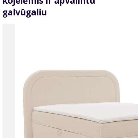
kojelėmis ir apvalintu
galvūgaliu