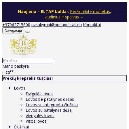
×
Naujiena – ELTAP baldai.
Peržiūrėkite modelius,
audinius ir spalvas
→
+37062715600
uzsakymai@budapestas.eu
Kontaktai
Navigacija
Mano paskyra
00
€0
0
Prekių krepšelis tuščias!
Lovos
Dvigulės lovos
Lovos be patalynės dėžės
Lovos su integruotu čiužiniu
Lovos su patalynės dėže
Viengulės lovos
Visos lovos
Čiužiniai