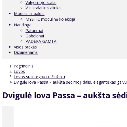
Valgomojo stalai
Visi stalai ir staliukai
Moduliniai baldai
MYSTIC modulinė kolekcija
Naudinga
Patarimai
Gobelenai
PADĖKA GAMTAI
Visos prekės
Dizaineriams
Pagrindinis
Lovos
Lovos su integruotu čiužiniu
Dvigulė lova Passa – aukšta sėdimoji dalis, elegantiškas galvūg
Dvigulė lova Passa – aukšta sėdi