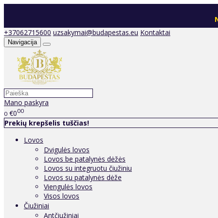
N
+37062715600
uzsakymai@budapestas.eu
Kontaktai
Navigacija
Mano paskyra
00
€0
0
Prekių krepšelis tuščias!
Lovos
Dvigulės lovos
Lovos be patalynės dėžės
Lovos su integruotu čiužiniu
Lovos su patalynės dėže
Viengulės lovos
Visos lovos
Čiužiniai
Antčiužiniai