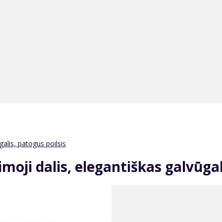
alis, patogus poilsis
moji dalis, elegantiškas galvūgal