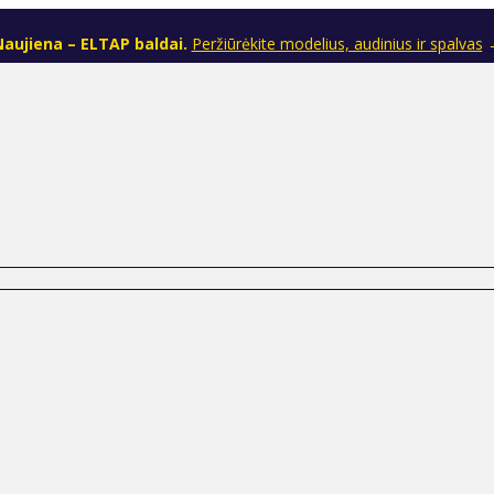
aujiena – ELTAP baldai.
Peržiūrėkite modelius, audinius ir spalvas