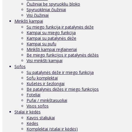
Čiužiniai be spyruoklių bloko
Spyruokliniai čiužiniai
Visi čiužiniai
Minkšti kampai
Su miego funkcija ir patalynės dėže
Kampai su miego funkcija
Kampai su patalynės dėže
Kampai su pufu
Minkšti kampai reglaineriai
Be miego funkcijos ir patalynės dėžės
Visi minkšti kampai
Sofos
Su patalynės dėže ir miego funkcija
Sofų komplektai
Kušetės ir šezlongai
Be patalynės dėžės ir miego funkcijos
Foteliai
Pufai / minkštasuoliai
Visos sofos
Stalai ir kėdės
Kavos staliukai
Kėdės
Komplektai (stalai ir kėdės)