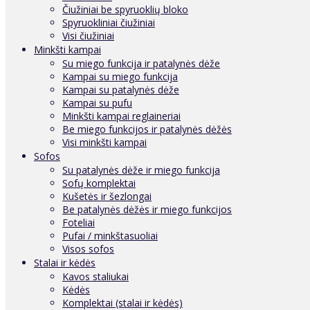
Čiužiniai be spyruoklių bloko
Spyruokliniai čiužiniai
Visi čiužiniai
Minkšti kampai
Su miego funkcija ir patalynės dėže
Kampai su miego funkcija
Kampai su patalynės dėže
Kampai su pufu
Minkšti kampai reglaineriai
Be miego funkcijos ir patalynės dėžės
Visi minkšti kampai
Sofos
Su patalynės dėže ir miego funkcija
Sofų komplektai
Kušetės ir šezlongai
Be patalynės dėžės ir miego funkcijos
Foteliai
Pufai / minkštasuoliai
Visos sofos
Stalai ir kėdės
Kavos staliukai
Kėdės
Komplektai (stalai ir kėdės)