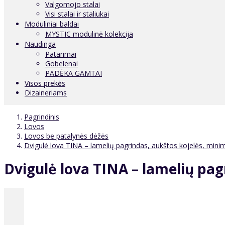
Valgomojo stalai
Visi stalai ir staliukai
Moduliniai baldai
MYSTIC modulinė kolekcija
Naudinga
Patarimai
Gobelenai
PADĖKA GAMTAI
Visos prekės
Dizaineriams
Pagrindinis
Lovos
Lovos be patalynės dėžės
Dvigulė lova TINA – lamelių pagrindas, aukštos kojelės, minima
Dvigulė lova TINA – lamelių pagr