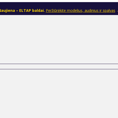
aujiena – ELTAP baldai.
Peržiūrėkite modelius, audinius ir spalvas