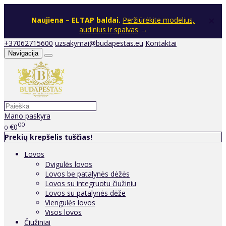
×
Naujiena – ELTAP baldai.
Peržiūrėkite modelius,
audinius ir spalvas
→
+37062715600
uzsakymai@budapestas.eu
Kontaktai
Navigacija
Mano paskyra
00
€0
0
Prekių krepšelis tuščias!
Lovos
Dvigulės lovos
Lovos be patalynės dėžės
Lovos su integruotu čiužiniu
Lovos su patalynės dėže
Viengulės lovos
Visos lovos
Čiužiniai