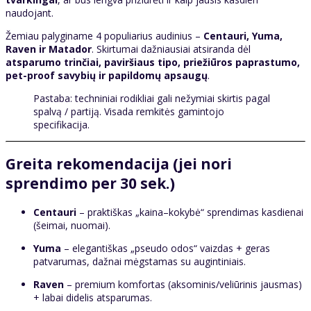
naudojant.
Žemiau palyginame 4 populiarius audinius –
Centauri, Yuma,
Raven ir Matador
. Skirtumai dažniausiai atsiranda dėl
atsparumo trinčiai, paviršiaus tipo, priežiūros paprastumo,
pet-proof savybių ir papildomų apsaugų
.
Pastaba: techniniai rodikliai gali nežymiai skirtis pagal
spalvą / partiją. Visada remkitės gamintojo
specifikacija.
Greita rekomendacija (jei nori
sprendimo per 30 sek.)
Centauri
– praktiškas „kaina–kokybė“ sprendimas kasdienai
(šeimai, nuomai).
Yuma
– elegantiškas „pseudo odos“ vaizdas + geras
patvarumas, dažnai mėgstamas su augintiniais.
Raven
– premium komfortas (aksominis/veliūrinis jausmas)
+ labai didelis atsparumas.