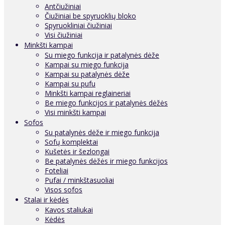
Antčiužiniai
Čiužiniai be spyruoklių bloko
Spyruokliniai čiužiniai
Visi čiužiniai
Minkšti kampai
Su miego funkcija ir patalynės dėže
Kampai su miego funkcija
Kampai su patalynės dėže
Kampai su pufu
Minkšti kampai reglaineriai
Be miego funkcijos ir patalynės dėžės
Visi minkšti kampai
Sofos
Su patalynės dėže ir miego funkcija
Sofų komplektai
Kušetės ir šezlongai
Be patalynės dėžės ir miego funkcijos
Foteliai
Pufai / minkštasuoliai
Visos sofos
Stalai ir kėdės
Kavos staliukai
Kėdės