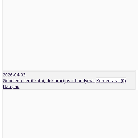
2026-04-03
Gobelenų sertifikatai, deklaracijos ir bandymai
Komentarai (0)
Daugiau