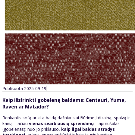
Publikuota 2025-09-19
Kaip išsirinkti gobeleną baldams: Centauri, Yuma,
Raven ar Matador?
Renkantis sofą ar kitą baldą dažniausiai žiūrime į dizainą, spalvą ir
kainą. Tačiau
vienas svarbiausių sprendimų
– apmušalas
(gobelenas): nuo jo priklauso,
kaip ilgai baldas atrodys
tvarkingai
, ar bus lengva prižiūrėti ir kaip jausis kasdien