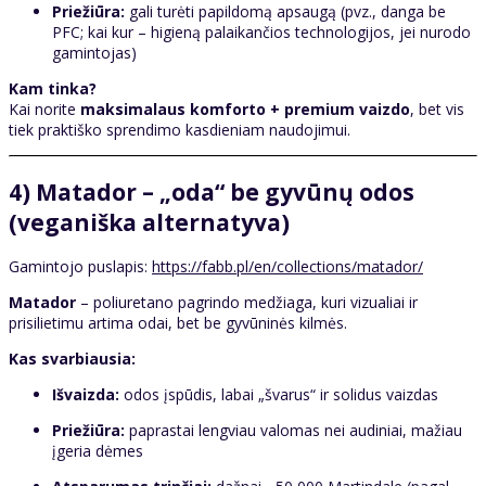
Priežiūra:
gali turėti papildomą apsaugą (pvz., danga be
PFC; kai kur – higieną palaikančios technologijos, jei nurodo
gamintojas)
Kam tinka?
Kai norite
maksimalaus komforto + premium vaizdo
, bet vis
tiek praktiško sprendimo kasdieniam naudojimui.
4) Matador – „oda“ be gyvūnų odos
(veganiška alternatyva)
Gamintojo puslapis:
https://fabb.pl/en/collections/matador/
Matador
– poliuretano pagrindo medžiaga, kuri vizualiai ir
prisilietimu artima odai, bet be gyvūninės kilmės.
Kas svarbiausia:
Išvaizda:
odos įspūdis, labai „švarus“ ir solidus vaizdas
Priežiūra:
paprastai lengviau valomas nei audiniai, mažiau
įgeria dėmes