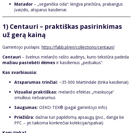
Matador
– „veganiška oda“: lengva priežiūra, prabangus
įvaizdis, atsparus kasdienai.
1) Centauri – praktiškas pasirinkimas
už gerą kainą
Gamintojo puslapis:
https://fabb.pl/en/collections/centauri/
Centauri
– švelnus melanžo rašto audinys, kurio tekstūra padeda
mažiau pastebėti dėmes
ir kasdienius „pėdsakus“.
Kas svarbiausia:
Atsparumas trinčiai:
~35 000 Martindale (tinka kasdienai)
Vizualiai praktiškas:
melanžo efektas „maskuoja“
smulkius nešvarumus
Saugumas:
OEKO-TEX® (pagal gamintojo info)
Priežiūra:
dažnai turi papildomą apsaugą (pvz., danga be
PFC – jei taikoma konkrečiai kolekcijai/spalvai)
Kam tinka?