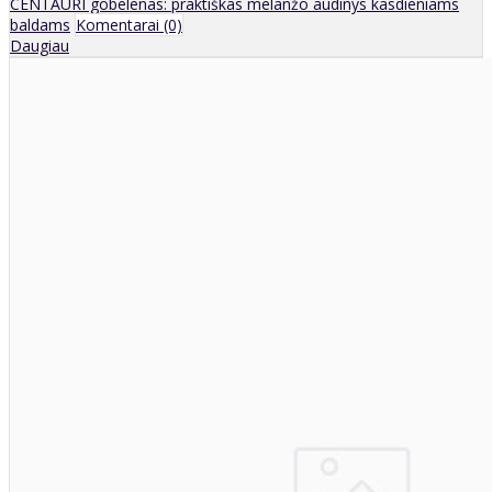
CENTAURI gobelenas: praktiškas melanžo audinys kasdieniams
baldams
Komentarai (0)
Daugiau