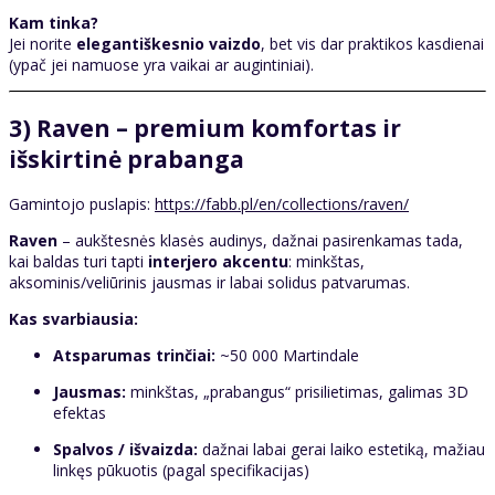
Kam tinka?
Jei norite
elegantiškesnio vaizdo
, bet vis dar praktikos kasdienai
(ypač jei namuose yra vaikai ar augintiniai).
3) Raven – premium komfortas ir
išskirtinė prabanga
Gamintojo puslapis:
https://fabb.pl/en/collections/raven/
Raven
– aukštesnės klasės audinys, dažnai pasirenkamas tada,
kai baldas turi tapti
interjero akcentu
: minkštas,
aksominis/veliūrinis jausmas ir labai solidus patvarumas.
Kas svarbiausia:
Atsparumas trinčiai:
~50 000 Martindale
Jausmas:
minkštas, „prabangus“ prisilietimas, galimas 3D
efektas
Spalvos / išvaizda:
dažnai labai gerai laiko estetiką, mažiau
linkęs pūkuotis (pagal specifikacijas)