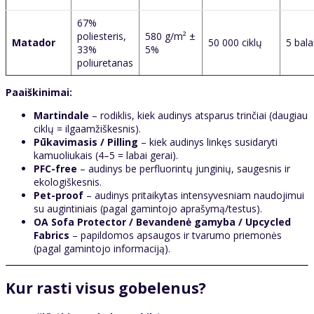
67%
poliesteris,
580 g/m² ±
Matador
50 000 ciklų
5 bala
33%
5%
poliuretanas
Paaiškinimai:
Martindale
– rodiklis, kiek audinys atsparus trinčiai (daugiau
ciklų = ilgaamžiškesnis).
Pūkavimasis / Pilling
– kiek audinys linkęs susidaryti
kamuoliukais (4–5 = labai gerai).
PFC-free
– audinys be perfluorintų junginių, saugesnis ir
ekologiškesnis.
Pet-proof
– audinys pritaikytas intensyvesniam naudojimui
su augintiniais (pagal gamintojo aprašymą/testus).
OA Sofa Protector / Bevandenė gamyba / Upcycled
Fabrics
– papildomos apsaugos ir tvarumo priemonės
(pagal gamintojo informaciją).
Kur rasti visus gobelenus?