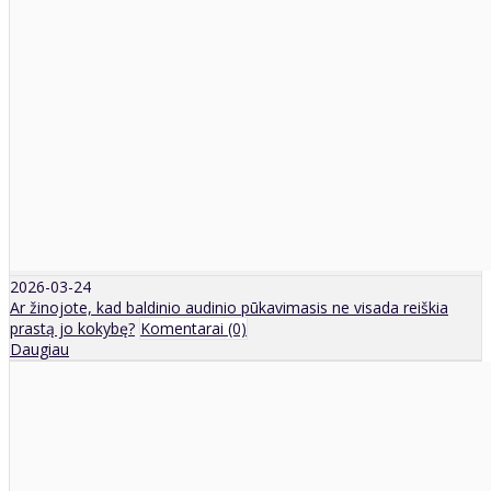
2026-03-24
Ar žinojote, kad baldinio audinio pūkavimasis ne visada reiškia
prastą jo kokybę?
Komentarai (0)
Daugiau