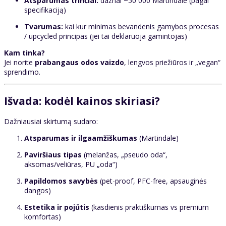
Atsparumas trinčiai:
dažnai ~50 000 Martindale (pagal
specifikaciją)
Tvarumas:
kai kur minimas bevandenis gamybos procesas
/ upcycled principas (jei tai deklaruoja gamintojas)
Kam tinka?
Jei norite
prabangaus odos vaizdo
, lengvos priežiūros ir „vegan“
sprendimo.
Išvada: kodėl kainos skiriasi?
Dažniausiai skirtumą sudaro:
Atsparumas ir ilgaamžiškumas
(Martindale)
Paviršiaus tipas
(melanžas, „pseudo oda“,
aksomas/veliūras, PU „oda“)
Papildomos savybės
(pet-proof, PFC-free, apsauginės
dangos)
Estetika ir pojūtis
(kasdienis praktiškumas vs premium
komfortas)