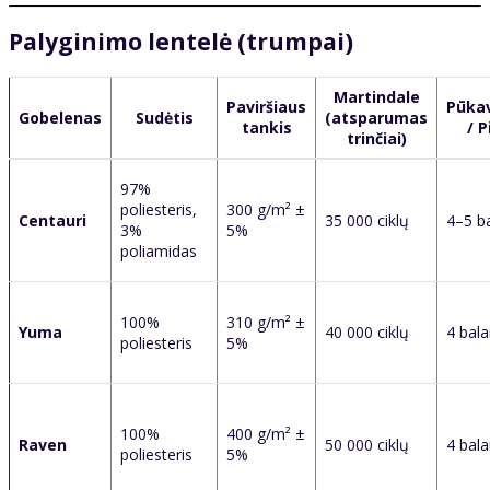
Palyginimo lentelė (trumpai)
Martindale
Paviršiaus
Pūka
Gobelenas
Sudėtis
(atsparumas
tankis
/ P
trinčiai)
97%
poliesteris,
300 g/m² ±
Centauri
35 000 ciklų
4–5 ba
3%
5%
poliamidas
100%
310 g/m² ±
Yuma
40 000 ciklų
4 bala
poliesteris
5%
100%
400 g/m² ±
Raven
50 000 ciklų
4 bala
poliesteris
5%