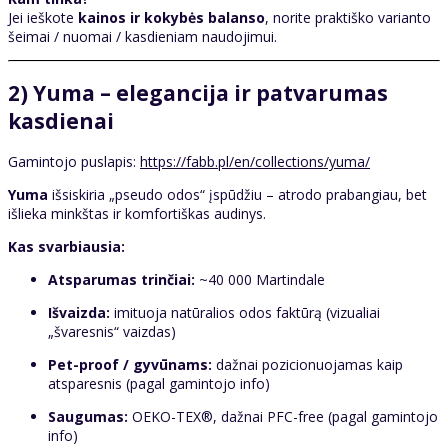
Jei ieškote
kainos ir kokybės balanso
, norite praktiško varianto
šeimai / nuomai / kasdieniam naudojimui.
2) Yuma – elegancija ir patvarumas
kasdienai
Gamintojo puslapis:
https://fabb.pl/en/collections/yuma/
Yuma
išsiskiria „pseudo odos“ įspūdžiu – atrodo prabangiau, bet
išlieka minkštas ir komfortiškas audinys.
Kas svarbiausia:
Atsparumas trinčiai:
~40 000 Martindale
Išvaizda:
imituoja natūralios odos faktūrą (vizualiai
„švaresnis“ vaizdas)
Pet-proof / gyvūnams:
dažnai pozicionuojamas kaip
atsparesnis (pagal gamintojo info)
Saugumas:
OEKO-TEX®, dažnai PFC-free (pagal gamintojo
info)