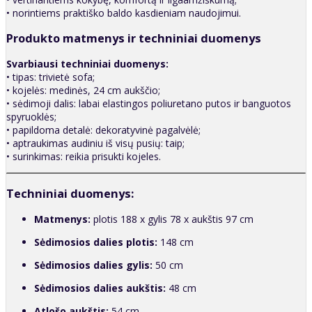
• norintiems praktiško baldo kasdieniam naudojimui.
Produkto matmenys ir techniniai duomenys
Svarbiausi techniniai duomenys:
• tipas: trivietė sofa;
• kojelės: medinės, 24 cm aukščio;
• sėdimoji dalis: labai elastingos poliuretano putos ir banguotos
spyruoklės;
• papildoma detalė: dekoratyvinė pagalvėlė;
• aptraukimas audiniu iš visų pusių: taip;
• surinkimas: reikia prisukti kojeles.
Techniniai duomenys:
Matmenys:
plotis 188 x gylis 78 x aukštis 97 cm
Sėdimosios dalies plotis:
148 cm
Sėdimosios dalies gylis:
50 cm
Sėdimosios dalies aukštis:
48 cm
Atlošo aukštis:
54 cm