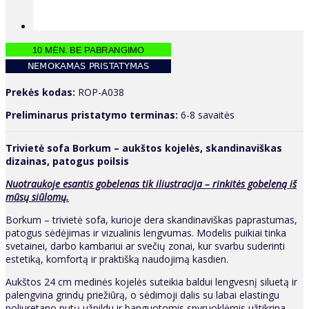
Prekės kodas:
ROP-A038
Preliminarus pristatymo terminas:
6-8 savaitės
Trivietė sofa Borkum – aukštos kojelės, skandinaviškas
dizainas, patogus poilsis
Nuotraukoje esantis gobelenas tik iliustracija – rinkitės gobeleną iš
mūsų siūlomų.
Borkum – trivietė sofa, kurioje dera skandinaviškas paprastumas,
patogus sėdėjimas ir vizualinis lengvumas. Modelis puikiai tinka
svetainei, darbo kambariui ar svečių zonai, kur svarbu suderinti
estetiką, komfortą ir praktišką naudojimą kasdien.
Aukštos 24 cm medinės kojelės suteikia baldui lengvesnį siluetą ir
palengvina grindų priežiūrą, o sėdimoji dalis su labai elastingu
poliuretano putų užpildu ir banguotomis spyruoklėmis užtikrina