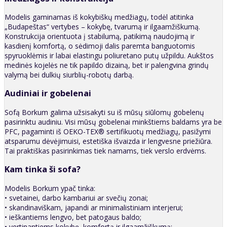
Modelis gaminamas iš kokybiškų medžiagų, todėl atitinka
„Budapeštas“ vertybes – kokybę, tvarumą ir ilgaamžiškumą.
Konstrukcija orientuota į stabilumą, patikimą naudojimą ir
kasdienį komfortą, o sėdimoji dalis paremta banguotomis
spyruoklėmis ir labai elastingu poliuretano putų užpildu. Aukštos
medinės kojelės ne tik papildo dizainą, bet ir palengvina grindų
valymą bei dulkių siurblių-robotų darbą.
Audiniai ir gobelenai
Sofą Borkum galima užsisakyti su iš mūsų siūlomų gobelenų
pasirinktu audiniu. Visi mūsų gobelenai minkštiems baldams yra be
PFC, pagaminti iš OEKO-TEX® sertifikuotų medžiagų, pasižymi
atsparumu dėvėjimuisi, estetiška išvaizda ir lengvesne priežiūra.
Tai praktiškas pasirinkimas tiek namams, tiek verslo erdvėms.
Kam tinka ši sofa?
Modelis Borkum ypač tinka:
• svetainei, darbo kambariui ar svečių zonai;
• skandinaviškam, japandi ar minimalistiniam interjerui;
• ieškantiems lengvo, bet patogaus baldo;
• vertinantiems kokybę, komfortą ir ilgaamžiškumą;