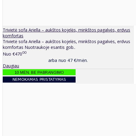
Trivietė sofa Ariella – aukštos kojelės, minkštos pagalvės, erdvus
komfortas
Trivietė sofa Ariella – aukštos kojelės, minkštos pagalvės, erdvus
komfortas Nuotraukoje esantis gob..
00
Nuo
€470
arba nuo 47 €/mėn.
Daugiau