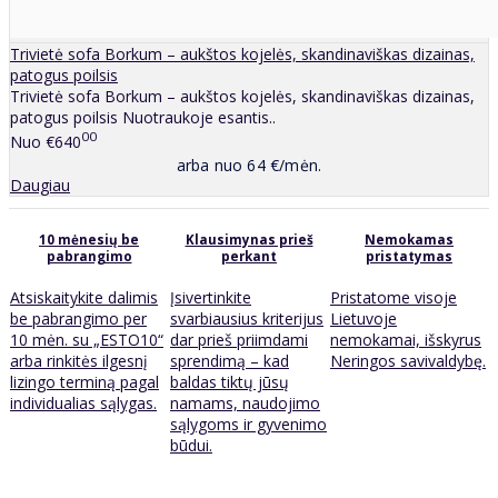
Trivietė sofa Borkum – aukštos kojelės, skandinaviškas dizainas,
patogus poilsis
Trivietė sofa Borkum – aukštos kojelės, skandinaviškas dizainas,
patogus poilsis Nuotraukoje esantis..
00
Nuo
€640
arba nuo 64 €/mėn.
Daugiau
10 mėnesių be
Klausimynas prieš
Nemokamas
pabrangimo
perkant
pristatymas
Atsiskaitykite dalimis
Įsivertinkite
Pristatome visoje
be pabrangimo per
svarbiausius kriterijus
Lietuvoje
10 mėn. su „ESTO10“
dar prieš priimdami
nemokamai, išskyrus
arba rinkitės ilgesnį
sprendimą – kad
Neringos savivaldybę.
lizingo terminą pagal
baldas tiktų jūsų
individualias sąlygas.
namams, naudojimo
sąlygoms ir gyvenimo
būdui.