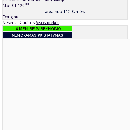
00
Nuo
€1,120
arba nuo 112 €/mėn.
Daugiau
Neseniai žiūrėtos
Visos prekės