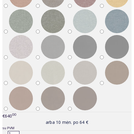
00
€640
arba 10 mėn. po 64 €
su PVM