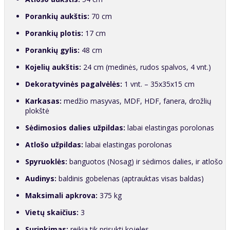
Porankių aukštis:
70 cm
Porankių plotis:
17 cm
Porankių gylis:
48 cm
Kojelių aukštis:
24 cm (medinės, rudos spalvos, 4 vnt.)
Dekoratyvinės pagalvėlės:
1 vnt. – 35x35x15 cm
Karkasas:
medžio masyvas, MDF, HDF, fanera, drožlių
plokštė
Sėdimosios dalies užpildas:
labai elastingas porolonas
Atlošo užpildas:
labai elastingas porolonas
Spyruoklės:
banguotos (Nosag) ir sėdimos dalies, ir atlošo
Audinys:
baldinis gobelenas (aptrauktas visas baldas)
Maksimali apkrova:
375 kg
Vietų skaičius:
3
Surinkimas:
reikia tik prisukti kojeles