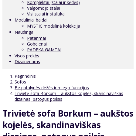
Komplektai (stalai ir kėdės)
Valgomojo stalai
Visi stalai ir staliukai
Moduliniai baldai
MYSTIC modulinė kolekcija
Naudinga
Patarimai
Gobelenai
PADĖKA GAMTAI
Visos prekės
Dizaineriams
Pagrindinis
Sofos
Be patalynės dėžės ir miego funkcijos
Trivietė sofa Borkum – aukštos kojelės, skandinaviškas
dizainas, patogus poilsis
Trivietė sofa Borkum – aukštos
kojelės, skandinaviškas