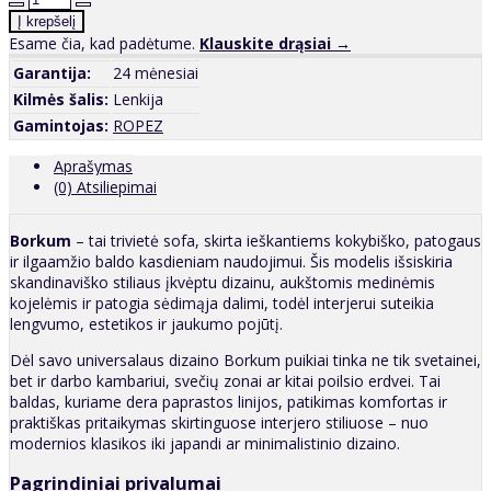
Esame čia, kad padėtume.
Klauskite drąsiai →
Garantija:
24 mėnesiai
Kilmės šalis:
Lenkija
Gamintojas:
ROPEZ
Aprašymas
(0) Atsiliepimai
Borkum
– tai trivietė sofa, skirta ieškantiems kokybiško, patogaus
ir ilgaamžio baldo kasdieniam naudojimui. Šis modelis išsiskiria
skandinaviško stiliaus įkvėptu dizainu, aukštomis medinėmis
kojelėmis ir patogia sėdimąja dalimi, todėl interjerui suteikia
lengvumo, estetikos ir jaukumo pojūtį.
Dėl savo universalaus dizaino Borkum puikiai tinka ne tik svetainei,
bet ir darbo kambariui, svečių zonai ar kitai poilsio erdvei. Tai
baldas, kuriame dera paprastos linijos, patikimas komfortas ir
praktiškas pritaikymas skirtinguose interjero stiliuose – nuo
modernios klasikos iki japandi ar minimalistinio dizaino.
Pagrindiniai privalumai