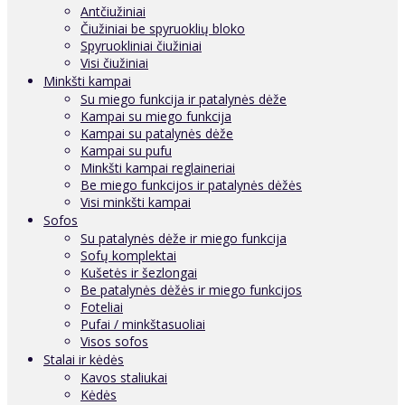
Antčiužiniai
Čiužiniai be spyruoklių bloko
Spyruokliniai čiužiniai
Visi čiužiniai
Minkšti kampai
Su miego funkcija ir patalynės dėže
Kampai su miego funkcija
Kampai su patalynės dėže
Kampai su pufu
Minkšti kampai reglaineriai
Be miego funkcijos ir patalynės dėžės
Visi minkšti kampai
Sofos
Su patalynės dėže ir miego funkcija
Sofų komplektai
Kušetės ir šezlongai
Be patalynės dėžės ir miego funkcijos
Foteliai
Pufai / minkštasuoliai
Visos sofos
Stalai ir kėdės
Kavos staliukai
Kėdės