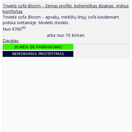
Trivietė sofa Bloom – žemas profilis, bohemiškas dizainas, erdvus
komfortas
Trivietė sofa Bloom – apvalių, minkštų linijų sofa kasdieniam
poilsiui svetainėje. Modelis išsiskiri..
00
Nuo
€700
arba nuo 70 €/mėn.
Daugiau