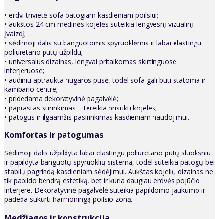
• erdvi trivietė sofa patogiam kasdieniam poilsiui;
• aukštos 24 cm medinės kojelės suteikia lengvesnį vizualinį
įvaizdį;
• sėdimoji dalis su banguotomis spyruoklėmis ir labai elastingu
poliuretano putų užpildu;
• universalus dizainas, lengvai pritaikomas skirtinguose
interjeruose;
• audiniu aptraukta nugaros pusė, todėl sofa gali būti statoma ir
kambario centre;
• pridedama dekoratyvinė pagalvėlė;
• paprastas surinkimas – tereikia prisukti kojeles;
• patogus ir ilgaamžis pasirinkimas kasdieniam naudojimui.
Komfortas ir patogumas
Sėdimoji dalis užpildyta labai elastingu poliuretano putų sluoksniu
ir papildyta banguotų spyruoklių sistema, todėl suteikia patogų bei
stabilų pagrindą kasdieniam sėdėjimui. Aukštas kojelių dizainas ne
tik papildo bendrą estetiką, bet ir kuria daugiau erdvės pojūčio
interjere. Dekoratyvinė pagalvėlė suteikia papildomo jaukumo ir
padeda sukurti harmoningą poilsio zoną.
Medžiagos ir konstrukcija