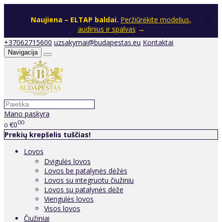
×
Naujiena – ELTAP baldai.
Peržiūrėkite modelius,
audinius ir spalvas
→
+37062715600
uzsakymai@budapestas.eu
Kontaktai
Navigacija
Mano paskyra
00
€0
0
Prekių krepšelis tuščias!
Lovos
Dvigulės lovos
Lovos be patalynės dėžės
Lovos su integruotu čiužiniu
Lovos su patalynės dėže
Viengulės lovos
Visos lovos
Čiužiniai