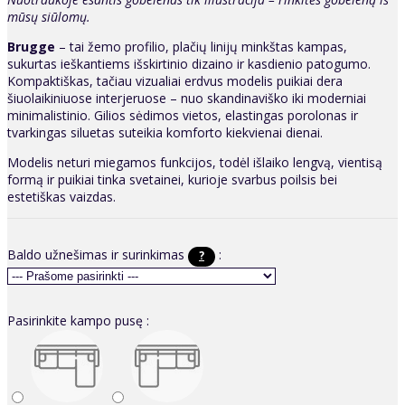
mūsų siūlomų.
Brugge
– tai žemo profilio, plačių linijų minkštas kampas,
sukurtas ieškantiems išskirtinio dizaino ir kasdienio patogumo.
Kompaktiškas, tačiau vizualiai erdvus modelis puikiai dera
šiuolaikiniuose interjeruose – nuo skandinaviško iki moderniai
minimalistinio. Gilios sėdimos vietos, elastingas porolonas ir
tvarkingas siluetas suteikia komforto kiekvienai dienai.
Modelis neturi miegamos funkcijos, todėl išlaiko lengvą, vientisą
formą ir puikiai tinka svetainei, kurioje svarbus poilsis bei
estetiškas vaizdas.
Baldo užnešimas ir surinkimas
:
?
Pasirinkite kampo pusę :