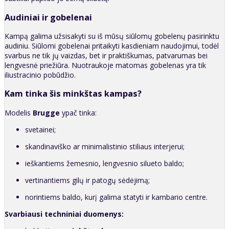
Audiniai ir gobelenai
Kampą galima užsisakyti su iš mūsų siūlomų gobelenų pasirinktu
audiniu. Siūlomi gobelenai pritaikyti kasdieniam naudojimui, todėl
svarbus ne tik jų vaizdas, bet ir praktiškumas, patvarumas bei
lengvesnė priežiūra. Nuotraukoje matomas gobelenas yra tik
iliustracinio pobūdžio.
Kam tinka šis minkštas kampas?
Modelis
Brugge
ypač tinka:
svetainei;
skandinaviško ar minimalistinio stiliaus interjerui;
ieškantiems žemesnio, lengvesnio silueto baldo;
vertinantiems gilų ir patogų sėdėjimą;
norintiems baldo, kurį galima statyti ir kambario centre.
Svarbiausi techniniai duomenys: