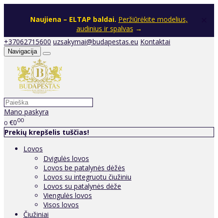
×
Naujiena – ELTAP baldai.
Peržiūrėkite modelius,
audinius ir spalvas
→
+37062715600
uzsakymai@budapestas.eu
Kontaktai
Navigacija
Mano paskyra
00
€0
0
Prekių krepšelis tuščias!
Lovos
Dvigulės lovos
Lovos be patalynės dėžės
Lovos su integruotu čiužiniu
Lovos su patalynės dėže
Viengulės lovos
Visos lovos
Čiužiniai