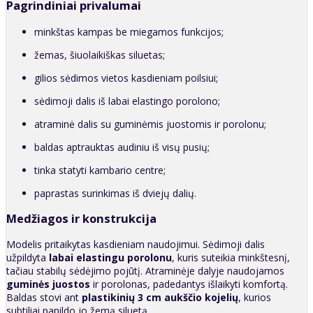
Pagrindiniai privalumai
minkštas kampas be miegamos funkcijos;
žemas, šiuolaikiškas siluetas;
gilios sėdimos vietos kasdieniam poilsiui;
sėdimoji dalis iš labai elastingo porolono;
atraminė dalis su guminėmis juostomis ir porolonu;
baldas aptrauktas audiniu iš visų pusių;
tinka statyti kambario centre;
paprastas surinkimas iš dviejų dalių.
Medžiagos ir konstrukcija
Modelis pritaikytas kasdieniam naudojimui. Sėdimoji dalis
užpildyta
labai elastingu porolonu
, kuris suteikia minkštesnį,
tačiau stabilų sėdėjimo pojūtį. Atraminėje dalyje naudojamos
guminės juostos
ir porolonas, padedantys išlaikyti komfortą.
Baldas stovi ant
plastikinių 3 cm aukščio kojelių
, kurios
subtiliai papildo jo žemą siluetą.