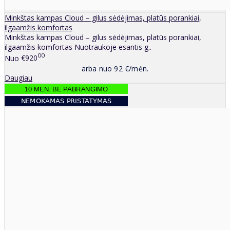
Minkštas kampas Cloud – gilus sėdėjimas, platūs porankiai,
ilgaamžis komfortas
Minkštas kampas Cloud – gilus sėdėjimas, platūs porankiai,
ilgaamžis komfortas Nuotraukoje esantis g..
00
Nuo
€920
arba nuo 92 €/mėn.
Daugiau