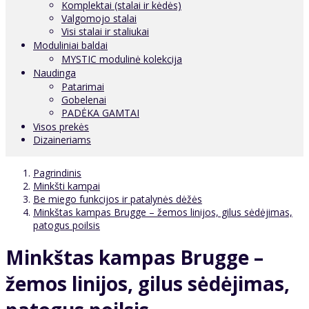
Komplektai (stalai ir kėdės)
Valgomojo stalai
Visi stalai ir staliukai
Moduliniai baldai
MYSTIC modulinė kolekcija
Naudinga
Patarimai
Gobelenai
PADĖKA GAMTAI
Visos prekės
Dizaineriams
Pagrindinis
Minkšti kampai
Be miego funkcijos ir patalynės dėžės
Minkštas kampas Brugge – žemos linijos, gilus sėdėjimas,
patogus poilsis
Minkštas kampas Brugge –
žemos linijos, gilus sėdėjimas,