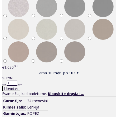
00
€1,030
arba 10 mėn. po 103 €
su PVM
Esame čia, kad padėtume.
Klauskite drąsiai →
Garantija:
24 mėnesiai
Kilmės šalis:
Lenkija
Gamintojas:
ROPEZ