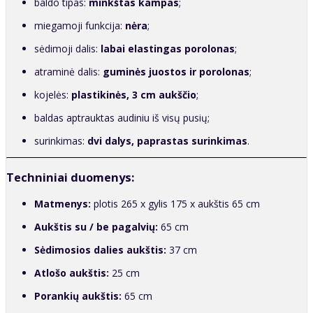
baldo tipas:
minkštas kampas
;
miegamoji funkcija:
nėra
;
sėdimoji dalis:
labai elastingas porolonas
;
atraminė dalis:
guminės juostos ir porolonas
;
kojelės:
plastikinės, 3 cm aukščio
;
baldas aptrauktas audiniu iš visų pusių;
surinkimas:
dvi dalys, paprastas surinkimas
.
Techniniai duomenys:
Matmenys:
plotis 265 x gylis 175 x aukštis 65 cm
Aukštis su / be pagalvių:
65 cm
Sėdimosios dalies aukštis:
37 cm
Atlošo aukštis:
25 cm
Porankių aukštis:
65 cm