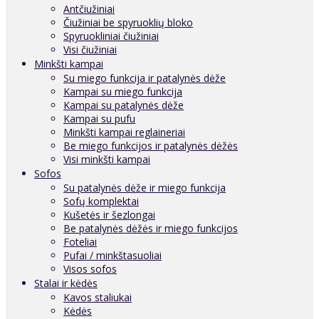
Antčiužiniai
Čiužiniai be spyruoklių bloko
Spyruokliniai čiužiniai
Visi čiužiniai
Minkšti kampai
Su miego funkcija ir patalynės dėže
Kampai su miego funkcija
Kampai su patalynės dėže
Kampai su pufu
Minkšti kampai reglaineriai
Be miego funkcijos ir patalynės dėžės
Visi minkšti kampai
Sofos
Su patalynės dėže ir miego funkcija
Sofų komplektai
Kušetės ir šezlongai
Be patalynės dėžės ir miego funkcijos
Foteliai
Pufai / minkštasuoliai
Visos sofos
Stalai ir kėdės
Kavos staliukai
Kėdės