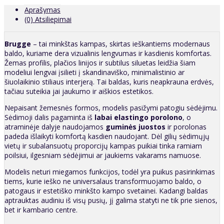
Aprašymas
(0) Atsiliepimai
Brugge
– tai minkštas kampas, skirtas ieškantiems modernaus
baldo, kuriame dera vizualinis lengvumas ir kasdienis komfortas.
Žemas profilis, plačios linijos ir subtilus siluetas leidžia šiam
modeliui lengvai įsilieti į skandinaviško, minimalistinio ar
šiuolaikinio stiliaus interjerą. Tai baldas, kuris neapkrauna erdvės,
tačiau suteikia jai jaukumo ir aiškios estetikos.
Nepaisant žemesnės formos, modelis pasižymi patogiu sėdėjimu.
Sėdimoji dalis pagaminta iš
labai elastingo porolono
, o
atraminėje dalyje naudojamos
guminės juostos
ir porolonas
padeda išlaikyti komfortą kasdien naudojant. Dėl gilių sėdimųjų
vietų ir subalansuotų proporcijų kampas puikiai tinka ramiam
poilsiui, ilgesniam sėdėjimui ar jaukiems vakarams namuose.
Modelis neturi miegamos funkcijos, todėl yra puikus pasirinkimas
tiems, kurie ieško ne universalaus transformuojamo baldo, o
patogaus ir estetiško minkšto kampo svetainei. Kadangi baldas
aptrauktas audiniu iš visų pusių, jį galima statyti ne tik prie sienos,
bet ir kambario centre.