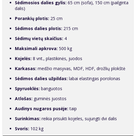
Sėdimosios dalies gylis:
65 cm (sofa), 150 cm (pailginta
dalis)
Porankių plotis:
25 cm
Sėdimos dalies plotis:
215 cm
Sėdimų vietų skaičius:
4
Maksimali apkrova:
500 kg
Kojelės:
8 vnt., plastikinės, juodos
Karkasas:
medžio masyvas, MDF, HDF, drožlių plokštė
Sėdimos dalies užpildas:
labai elastingas porolonas
Spyruoklės:
banguotos
Atlošas:
guminės juostos
Audinys nugaros pusėje:
taip
Surinkimas:
reikia prisukti kojeles, sujungti dvi dalis
Svoris:
102 kg