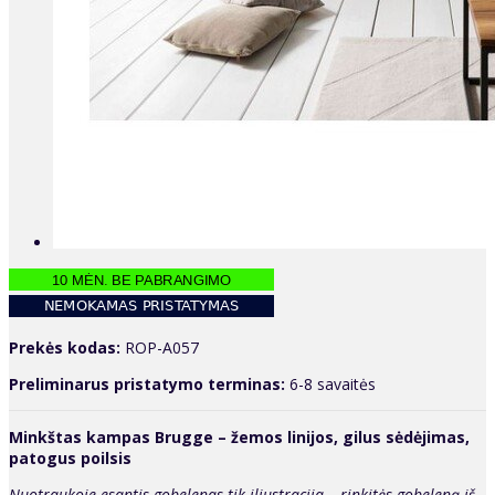
Prekės kodas:
ROP-A057
Preliminarus pristatymo terminas:
6-8 savaitės
Minkštas kampas Brugge – žemos linijos, gilus sėdėjimas,
patogus poilsis
Nuotraukoje esantis gobelenas tik iliustracija – rinkitės gobeleną iš