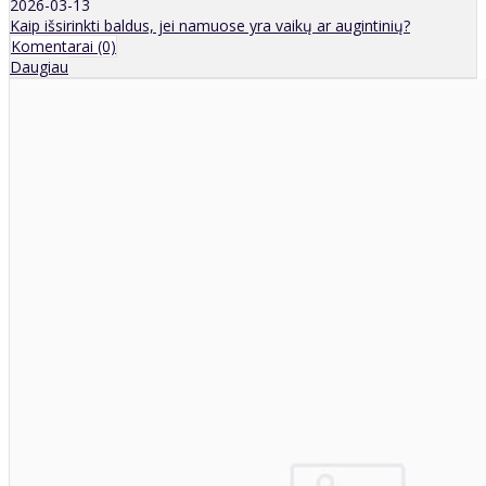
2026-03-13
Kaip išsirinkti baldus, jei namuose yra vaikų ar augintinių?
Komentarai (0)
Daugiau