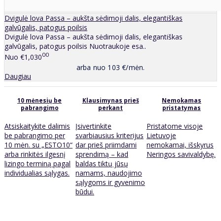
Dvigulė lova Passa – aukšta sėdimoji dalis, elegantiškas
galvūgalis, patogus poilsis
Dvigulė lova Passa – aukšta sėdimoji dalis, elegantiškas
galvūgalis, patogus poilsis Nuotraukoje esa..
00
Nuo
€1,030
arba nuo 103 €/mėn.
Daugiau
10 mėnesių be
Klausimynas prieš
Nemokamas
pabrangimo
perkant
pristatymas
Atsiskaitykite dalimis
Įsivertinkite
Pristatome visoje
be pabrangimo per
svarbiausius kriterijus
Lietuvoje
10 mėn. su „ESTO10“
dar prieš priimdami
nemokamai, išskyrus
arba rinkitės ilgesnį
sprendimą – kad
Neringos savivaldybę.
lizingo terminą pagal
baldas tiktų jūsų
individualias sąlygas.
namams, naudojimo
sąlygoms ir gyvenimo
būdui.