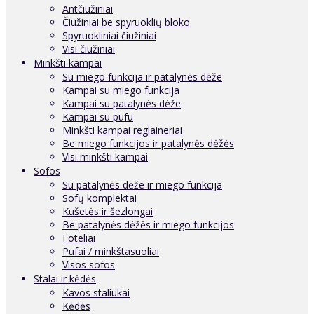
Antčiužiniai
Čiužiniai be spyruoklių bloko
Spyruokliniai čiužiniai
Visi čiužiniai
Minkšti kampai
Su miego funkcija ir patalynės dėže
Kampai su miego funkcija
Kampai su patalynės dėže
Kampai su pufu
Minkšti kampai reglaineriai
Be miego funkcijos ir patalynės dėžės
Visi minkšti kampai
Sofos
Su patalynės dėže ir miego funkcija
Sofų komplektai
Kušetės ir šezlongai
Be patalynės dėžės ir miego funkcijos
Foteliai
Pufai / minkštasuoliai
Visos sofos
Stalai ir kėdės
Kavos staliukai
Kėdės