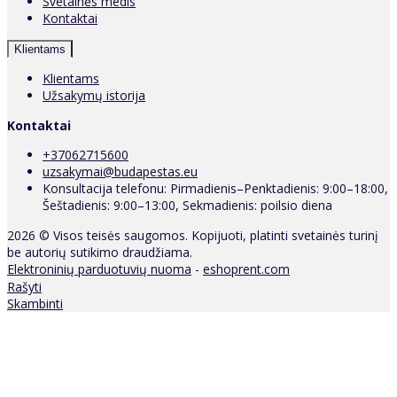
Svetainės medis
Kontaktai
Klientams
Klientams
Užsakymų istorija
Kontaktai
+37062715600
uzsakymai@budapestas.eu
Konsultacija telefonu: Pirmadienis–Penktadienis: 9:00–18:00,
Šeštadienis: 9:00–13:00, Sekmadienis: poilsio diena
2026 © Visos teisės saugomos. Kopijuoti, platinti svetainės turinį
be autorių sutikimo draudžiama.
Elektroninių parduotuvių nuoma
-
eshoprent.com
Rašyti
Skambinti