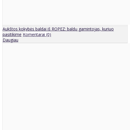
Aukštos kokybės baldai iš ROPEZ: baldų gamintojas, kuriuo
pasitikime
Komentarai (0)
Daugiau