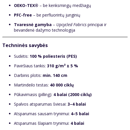
OEKO-TEX®
– be kenksmingų medžiagų
PFC-free
– be perfluorintų junginių
Tvaresnė gamyba
–
Upcycled Fabrics
principai ir
bevandenė dažymo technologija
Techninės savybės
Sudėtis:
100 % poliesteris (PES)
Paviršiaus tankis:
310 g/m² ± 5 %
Darbinis plotis:
min. 140 cm
Martindeilo testas:
40 000 ciklų
Pūkavimasis (pilling):
4 balai (2000 ciklų)
Spalvos atsparumas šviesai:
3–4 balai
Atsparumas sausam trynimui:
4–5 balai
Atsparumas šlapiam trynimui:
4 balai