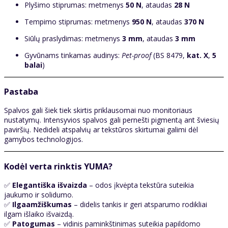
Plyšimo stiprumas: metmenys
50 N
, ataudas
28 N
Tempimo stiprumas: metmenys
950 N
, ataudas
370 N
Siūlų praslydimas: metmenys
3 mm
, ataudas
3 mm
Gyvūnams tinkamas audinys:
Pet-proof
(BS 8479,
kat. X
,
5
balai
)
Pastaba
Spalvos gali šiek tiek skirtis priklausomai nuo monitoriaus
nustatymų. Intensyvios spalvos gali pernešti pigmentą ant šviesių
paviršių. Nedideli atspalvių ar tekstūros skirtumai galimi dėl
gamybos technologijos.
Kodėl verta rinktis YUMA?
✅
Elegantiška išvaizda
– odos įkvėpta tekstūra suteikia
jaukumo ir solidumo.
✅
Ilgaamžiškumas
– didelis tankis ir geri atsparumo rodikliai
ilgam išlaiko išvaizdą.
✅
Patogumas
– vidinis paminkštinimas suteikia papildomo