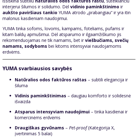
išsiskiria subtiliu
natūralios odos faktūros raštu
, suteikiančiu
interjerui šilumos ir solidumo. Dėl
vidinio paminkštinimo
ir
aukšto paviršiaus tankio
YUMA atrodo „prabangiau“ ir yra itin
malonus kasdieniam naudojimui.
YUMA tinka sofoms, lovoms, kampams, foteliams, pufams ir
kitam baldų apmušimui. Dėl atsparumo ir ilgaamžiškumo jis
rekomenduojamas ne tik namams, bet ir
viešbučiams, svečių
namams, sodyboms
bei kitoms intensyviai naudojamoms
erdvėms.
YUMA svarbiausios savybės
Natūralios odos faktūros raštas
– subtili elegancija ir
šiluma
Vidinis paminkštinimas
– daugiau komforto ir solidesnė
išvaizda
Atsparus intensyviam naudojimui
– tinka kasdienai ir
komercinėms erdvėms
Draugiškas gyvūnams
–
Pet-proof
(Kategorija X,
įvertinimas 5 balai)