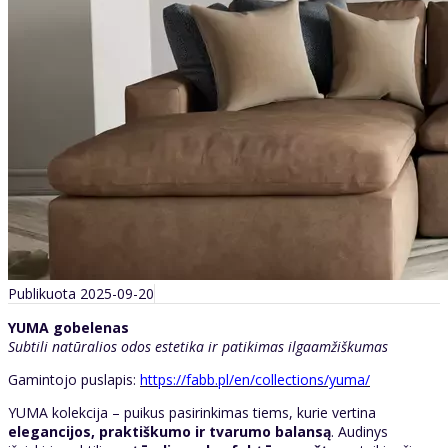
Publikuota 2025-09-20
YUMA gobelenas
Subtili natūralios odos estetika ir patikimas ilgaamžiškumas
Gamintojo puslapis:
https://fabb.pl/en/collections/yuma/
YUMA kolekcija – puikus pasirinkimas tiems, kurie vertina
elegancijos, praktiškumo ir tvarumo balansą
. Audinys