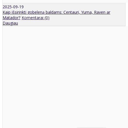
2025-09-19
Kaip išsirinkti gobeleną baldams: Centauri, Yuma, Raven ar
Matador?
Komentarai (0)
Daugiau