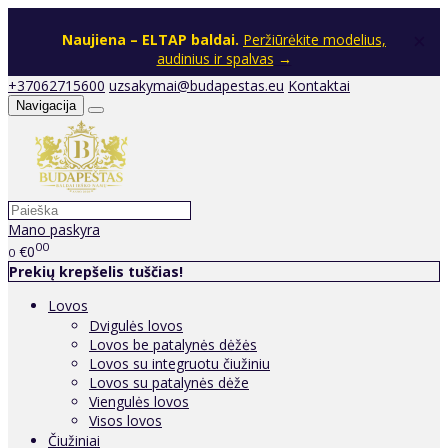
×
Naujiena – ELTAP baldai.
Peržiūrėkite modelius,
audinius ir spalvas
→
+37062715600
uzsakymai@budapestas.eu
Kontaktai
Navigacija
Mano paskyra
00
€0
0
Prekių krepšelis tuščias!
Lovos
Dvigulės lovos
Lovos be patalynės dėžės
Lovos su integruotu čiužiniu
Lovos su patalynės dėže
Viengulės lovos
Visos lovos
Čiužiniai