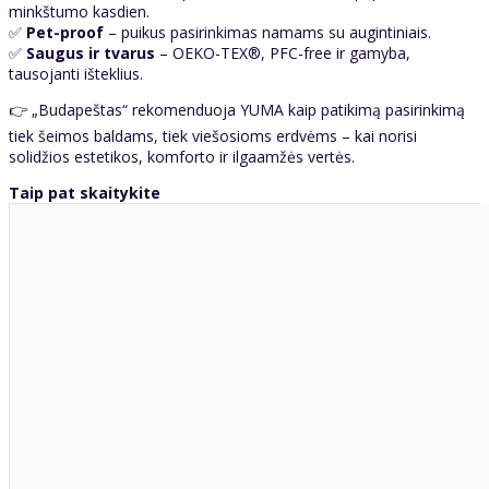
minkštumo kasdien.
✅
Pet-proof
– puikus pasirinkimas namams su augintiniais.
✅
Saugus ir tvarus
– OEKO-TEX®, PFC-free ir gamyba,
tausojanti išteklius.
👉 „Budapeštas“ rekomenduoja YUMA kaip patikimą pasirinkimą
tiek šeimos baldams, tiek viešosioms erdvėms – kai norisi
solidžios estetikos, komforto ir ilgaamžės vertės.
Taip pat skaitykite