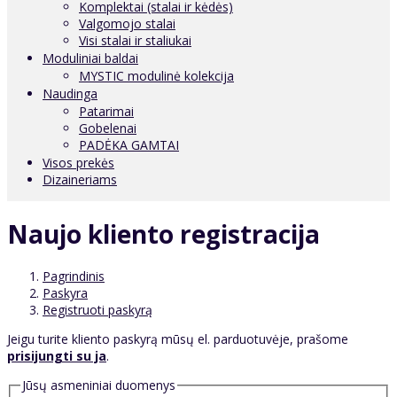
Komplektai (stalai ir kėdės)
Valgomojo stalai
Visi stalai ir staliukai
Moduliniai baldai
MYSTIC modulinė kolekcija
Naudinga
Patarimai
Gobelenai
PADĖKA GAMTAI
Visos prekės
Dizaineriams
Naujo kliento registracija
Pagrindinis
Paskyra
Registruoti paskyrą
Jeigu turite kliento paskyrą mūsų el. parduotuvėje, prašome
prisijungti su ja
.
Jūsų asmeniniai duomenys