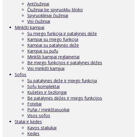
Antčiužiniai
Čiužiniai be spyruoklių bloko
Spyruokliniai čiužiniai
Visi čiužiniai
Minkšti kampai
Su miego funkcija ir patalynės dėže
Kampai su miego funkcija
Kampai su patalynės dėže
Kampai su pufu
Minkšti kampai reglaineriai
Be miego funkcijos ir patalynės dėžės
Visi minkšti kampai
Sofos
Su patalynės dėže ir miego funkcija
Sofų komplektai
Kušetės ir šezlongai
Be patalynės dėžės ir miego funkcijos
Foteliai
Pufai / minkštasuoliai
Visos sofos
Stalai ir kėdės
Kavos staliukai
Kėdės