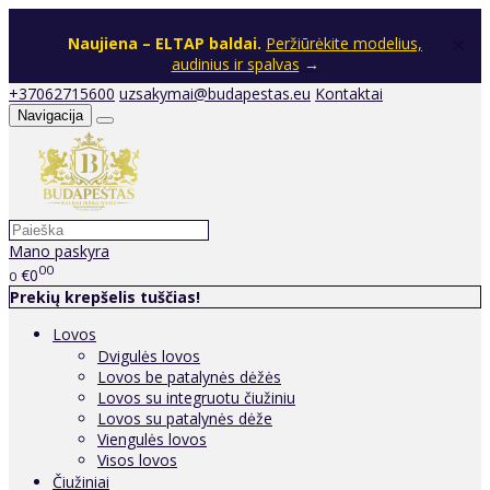
×
Naujiena – ELTAP baldai.
Peržiūrėkite modelius,
audinius ir spalvas
→
+37062715600
uzsakymai@budapestas.eu
Kontaktai
Navigacija
Mano paskyra
00
€0
0
Prekių krepšelis tuščias!
Lovos
Dvigulės lovos
Lovos be patalynės dėžės
Lovos su integruotu čiužiniu
Lovos su patalynės dėže
Viengulės lovos
Visos lovos
Čiužiniai