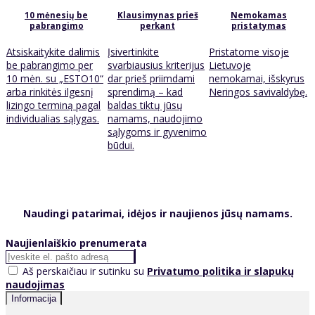
10 mėnesių be
Klausimynas prieš
Nemokamas
pabrangimo
perkant
pristatymas
Atsiskaitykite dalimis
Įsivertinkite
Pristatome visoje
be pabrangimo per
svarbiausius kriterijus
Lietuvoje
10 mėn. su „ESTO10“
dar prieš priimdami
nemokamai, išskyrus
arba rinkitės ilgesnį
sprendimą – kad
Neringos savivaldybę.
lizingo terminą pagal
baldas tiktų jūsų
individualias sąlygas.
namams, naudojimo
sąlygoms ir gyvenimo
būdui.
Naudingi patarimai, idėjos ir naujienos jūsų namams.
Naujienlaiškio prenumerata
Aš perskaičiau ir sutinku su
Privatumo politika ir slapukų
naudojimas
Informacija