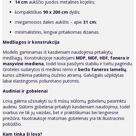
14 cm
aukščio juodos metalinės kojelės;
kompaktiškas
90 x 200 cm
dydis;
miegamosios dalies aukštis – apie
31 cm
;
minimalistinis, lengvai pritaikomas dizainas.
Medžiagos ir konstrukcija
Modelis gaminamas iš kasdieniam naudojimui pritaikytų
medžiagų. Konstrukcijoje naudojami
MDP, MDF, HDF, fanera ir
masyvinė mediena
, todėl lova pasižymi stabiliu ir tvirtu pagrindu.
Grotelės sudarytos iš medinio rėmo ir
beržo faneros lamelių
,
kurios užtikrina patikimą čiužinio atramą. Galvūgalis užpildytas
labai elastingomis poliuretano putomis.
Audiniai ir gobelenai
Lovą galima užsisakyti su iš mūsų siūlomų gobelenų pasirinktu
audiniu. Siūlomi gobelenai pritaikyti kasdieniam naudojimui, todėl
svarbus ne tik jų vaizdas, bet ir praktiškumas bei lengvesnė
priežiūra. Nuotraukoje matomas gobelenas yra tik iliustracinio
pobūdžio.
Kam tinka ši lova?