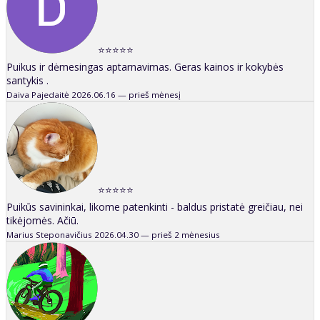
⭐⭐⭐⭐⭐
Puikus ir dėmesingas aptarnavimas. Geras kainos ir kokybės
santykis .
Daiva Pajedaitė
2026.06.16 — prieš mėnesį
⭐⭐⭐⭐⭐
Puikūs savininkai, likome patenkinti - baldus pristatė greičiau, nei
tikėjomės. Ačiū.
Marius Steponavičius
2026.04.30 — prieš 2 mėnesius