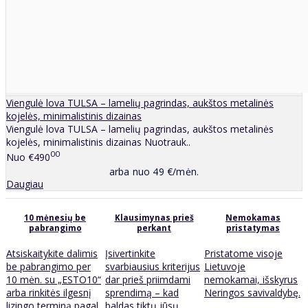
Viengulė lova TULSA – lamelių pagrindas, aukštos metalinės
kojelės, minimalistinis dizainas
Viengulė lova TULSA – lamelių pagrindas, aukštos metalinės
kojelės, minimalistinis dizainas Nuotrauk..
00
Nuo
€490
arba nuo 49 €/mėn.
Daugiau
10 mėnesių be
Klausimynas prieš
Nemokamas
pabrangimo
perkant
pristatymas
Atsiskaitykite dalimis
Įsivertinkite
Pristatome visoje
be pabrangimo per
svarbiausius kriterijus
Lietuvoje
10 mėn. su „ESTO10“
dar prieš priimdami
nemokamai, išskyrus
arba rinkitės ilgesnį
sprendimą – kad
Neringos savivaldybę.
lizingo terminą pagal
baldas tiktų jūsų