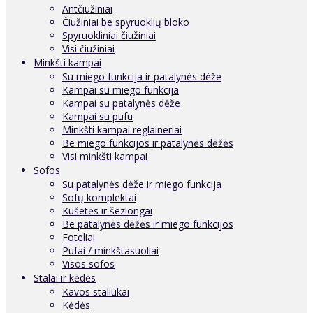
Antčiužiniai
Čiužiniai be spyruoklių bloko
Spyruokliniai čiužiniai
Visi čiužiniai
Minkšti kampai
Su miego funkcija ir patalynės dėže
Kampai su miego funkcija
Kampai su patalynės dėže
Kampai su pufu
Minkšti kampai reglaineriai
Be miego funkcijos ir patalynės dėžės
Visi minkšti kampai
Sofos
Su patalynės dėže ir miego funkcija
Sofų komplektai
Kušetės ir šezlongai
Be patalynės dėžės ir miego funkcijos
Foteliai
Pufai / minkštasuoliai
Visos sofos
Stalai ir kėdės
Kavos staliukai
Kėdės