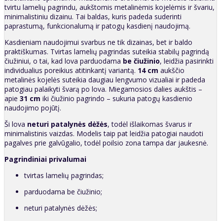
tvirtu lamelių pagrindu, aukštomis metalinėmis kojelėmis ir švariu,
minimalistiniu dizainu. Tai baldas, kuris padeda suderinti
paprastumą, funkcionalumą ir patogų kasdienį naudojimą.
Kasdieniam naudojimui svarbus ne tik dizainas, bet ir baldo
praktiškumas. Tvirtas lamelių pagrindas suteikia stabilų pagrindą
čiužiniui, o tai, kad lova parduodama
be čiužinio
, leidžia pasirinkti
individualius poreikius atitinkantį variantą.
14 cm
aukščio
metalinės kojelės suteikia daugiau lengvumo vizualiai ir padeda
patogiau palaikyti švarą po lova. Miegamosios dalies aukštis –
apie
31 cm
iki čiužinio pagrindo – sukuria patogų kasdienio
naudojimo pojūtį.
Ši lova
neturi patalynės dėžės
, todėl išlaikomas švarus ir
minimalistinis vaizdas. Modelis taip pat leidžia patogiai naudoti
pagalves prie galvūgalio, todėl poilsio zona tampa dar jaukesnė.
Pagrindiniai privalumai
tvirtas lamelių pagrindas;
parduodama be čiužinio;
neturi patalynės dėžės;