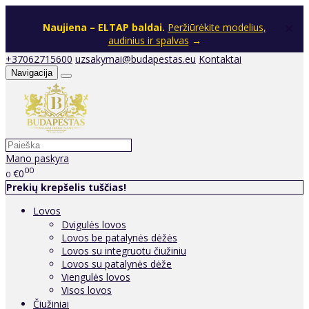
×
Naujiena – ELTAP baldai.
Peržiūrėkite modelius,
audinius ir spalvas
→
+37062715600
uzsakymai@budapestas.eu
Kontaktai
Navigacija
Mano paskyra
00
€0
0
Prekių krepšelis tuščias!
Lovos
Dvigulės lovos
Lovos be patalynės dėžės
Lovos su integruotu čiužiniu
Lovos su patalynės dėže
Viengulės lovos
Visos lovos
Čiužiniai