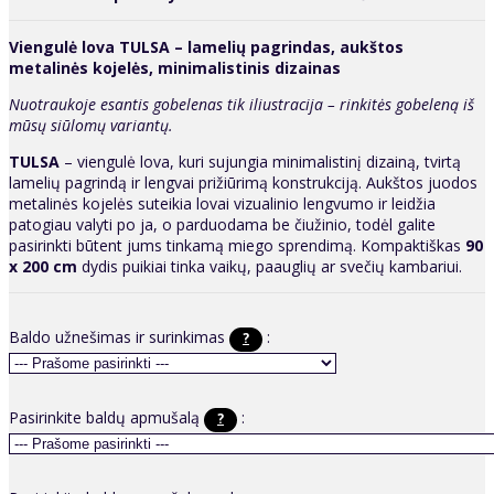
Viengulė lova TULSA – lamelių pagrindas, aukštos
metalinės kojelės, minimalistinis dizainas
Nuotraukoje esantis gobelenas tik iliustracija – rinkitės gobeleną iš
mūsų siūlomų variantų.
TULSA
– viengulė lova, kuri sujungia minimalistinį dizainą, tvirtą
lamelių pagrindą ir lengvai prižiūrimą konstrukciją. Aukštos juodos
metalinės kojelės suteikia lovai vizualinio lengvumo ir leidžia
patogiau valyti po ja, o parduodama be čiužinio, todėl galite
pasirinkti būtent jums tinkamą miego sprendimą. Kompaktiškas
90
x 200 cm
dydis puikiai tinka vaikų, paauglių ar svečių kambariui.
Baldo užnešimas ir surinkimas
:
?
Pasirinkite baldų apmušalą
:
?