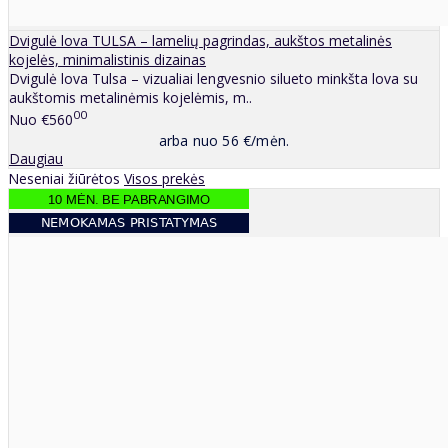
Dvigulė lova TULSA – lamelių pagrindas, aukštos metalinės
kojelės, minimalistinis dizainas
Dvigulė lova Tulsa – vizualiai lengvesnio silueto minkšta lova su
aukštomis metalinėmis kojelėmis, m..
00
Nuo
€560
arba nuo 56 €/mėn.
Daugiau
Neseniai žiūrėtos
Visos prekės