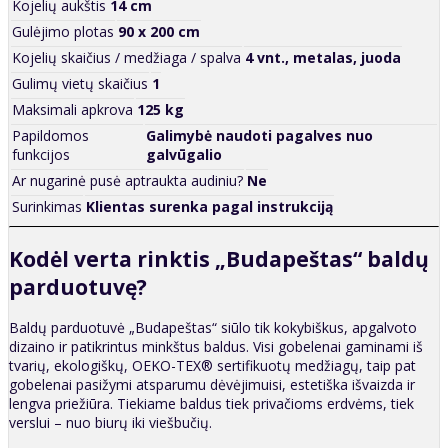
Kojelių aukštis
14 cm
Gulėjimo plotas
90 x 200 cm
Kojelių skaičius / medžiaga / spalva
4 vnt., metalas, juoda
Gulimų vietų skaičius
1
Maksimali apkrova
125 kg
Papildomos
Galimybė naudoti pagalves nuo
funkcijos
galvūgalio
Ar nugarinė pusė aptraukta audiniu?
Ne
Surinkimas
Klientas surenka pagal instrukciją
Kodėl verta rinktis „Budapeštas“ baldų
parduotuvę?
Baldų parduotuvė „Budapeštas“ siūlo tik kokybiškus, apgalvoto
dizaino ir patikrintus minkštus baldus. Visi gobelenai gaminami iš
tvarių, ekologiškų, OEKO-TEX® sertifikuotų medžiagų, taip pat
gobelenai pasižymi atsparumu dėvėjimuisi, estetiška išvaizda ir
lengva priežiūra. Tiekiame baldus tiek privačioms erdvėms, tiek
verslui – nuo biurų iki viešbučių.