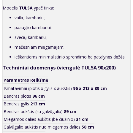
Modelis
TULSA
ypač tinka:
vaikų kambariui;
paauglio kambariui;
svečių kambariui;
mažesniam miegamajam;
ieškantiems minimalistinio sprendimo be patalynės dėžės.
Techniniai duomenys (viengulė TULSA 90x200)
Parametras
Reikšmė
Išmatavimai (plotis x gylis x aukštis)
96 x 213 x 89 cm
Bendras plotis
96 cm
Bendras gylis
213 cm
Bendras aukštis (su galvūgaliu)
89 cm
Miegamos dalies aukštis (be čiužinio)
31 cm
Galvūgalio aukštis nuo miegamos dalies
58 cm