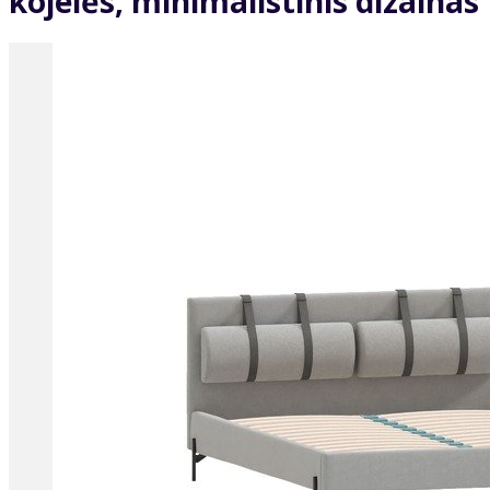
kojelės, minimalistinis dizainas