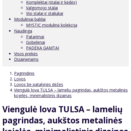
Komplektai (stalai ir kėdės)
Valgomojo stalai
Visi stalai ir staliukai
Moduliniai baldai
MYSTIC modulinė kolekcija
Naudinga
Patarimai
Gobelenai
PADĖKA GAMTAI
Visos prekės
Dizaineriams
Pagrindinis
Lovos
Lovos be patalynės dėžės
Viengulė lova TULSA – lamelių pagrindas, aukštos metalinės
kojelės, minimalistinis dizainas
Viengulė lova TULSA – lamelių
pagrindas, aukštos metalinės