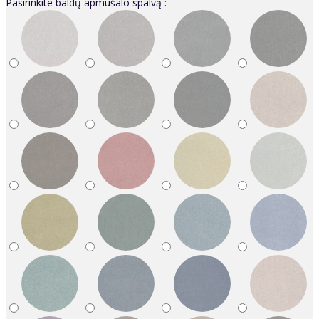
Pasirinkite baldų apmušalo spalvą :