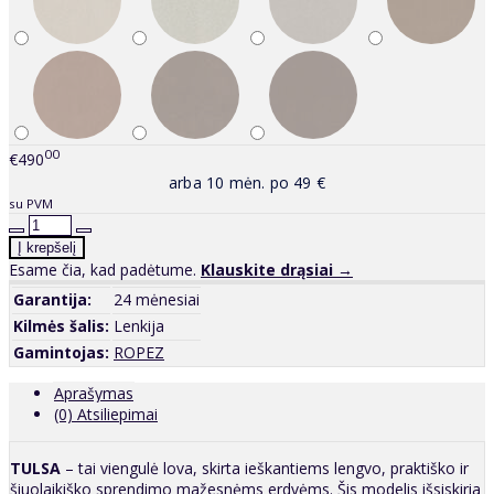
00
€490
arba 10 mėn. po 49 €
su PVM
Esame čia, kad padėtume.
Klauskite drąsiai →
Garantija:
24 mėnesiai
Kilmės šalis:
Lenkija
Gamintojas:
ROPEZ
Aprašymas
(0) Atsiliepimai
TULSA
– tai viengulė lova, skirta ieškantiems lengvo, praktiško ir
šiuolaikiško sprendimo mažesnėms erdvėms. Šis modelis išsiskiria