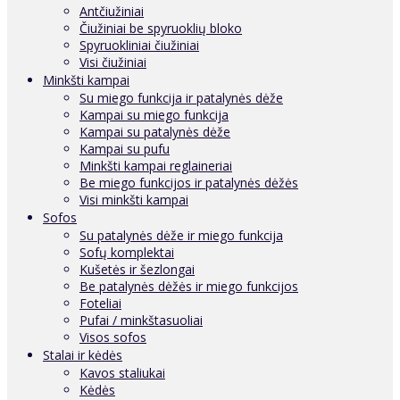
Antčiužiniai
Čiužiniai be spyruoklių bloko
Spyruokliniai čiužiniai
Visi čiužiniai
Minkšti kampai
Su miego funkcija ir patalynės dėže
Kampai su miego funkcija
Kampai su patalynės dėže
Kampai su pufu
Minkšti kampai reglaineriai
Be miego funkcijos ir patalynės dėžės
Visi minkšti kampai
Sofos
Su patalynės dėže ir miego funkcija
Sofų komplektai
Kušetės ir šezlongai
Be patalynės dėžės ir miego funkcijos
Foteliai
Pufai / minkštasuoliai
Visos sofos
Stalai ir kėdės
Kavos staliukai
Kėdės