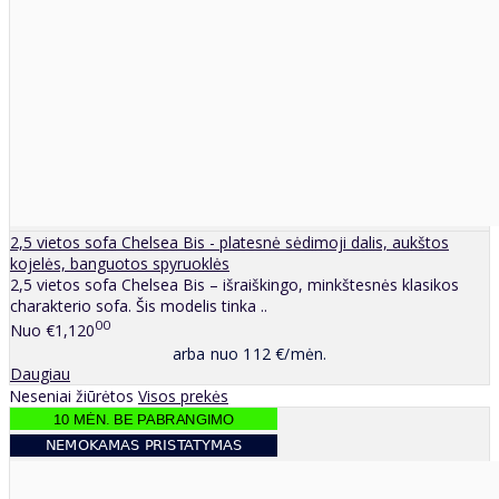
2,5 vietos sofa Chelsea Bis - platesnė sėdimoji dalis, aukštos
kojelės, banguotos spyruoklės
2,5 vietos sofa Chelsea Bis – išraiškingo, minkštesnės klasikos
charakterio sofa. Šis modelis tinka ..
00
Nuo
€1,120
arba nuo 112 €/mėn.
Daugiau
Neseniai žiūrėtos
Visos prekės