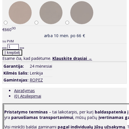
00
€660
arba 10 mėn. po 66 €
su PVM
Esame čia, kad padėtume.
Klauskite drąsiai →
Garantija:
24 mėnesiai
Kilmės šalis:
Lenkija
Gamintojas:
ROPEZ
Aprašymas
(0) Atsiliepimai
P
ristatymo terminas
– tai laikotarpis, per kurį
baldaspatenka į
yra
paruošiamas transportavimui
, mūsų pačių
įvertinamas g
Visi minkšti baldai gaminami
pagal individualų Jūsų užsakymą
. 