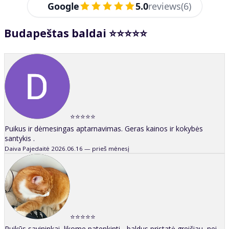
Google
5.0
reviews
(6)
Budapeštas baldai ⭐⭐⭐⭐⭐
⭐⭐⭐⭐⭐
Puikus ir dėmesingas aptarnavimas. Geras kainos ir kokybės
santykis .
Daiva Pajedaitė
2026.06.16 — prieš mėnesį
⭐⭐⭐⭐⭐
Puikūs savininkai, likome patenkinti - baldus pristatė greičiau, nei