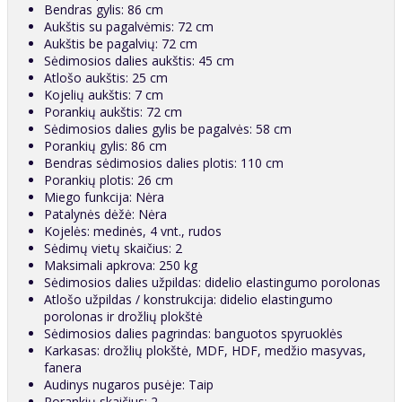
Bendras gylis: 86 cm
Aukštis su pagalvėmis: 72 cm
Aukštis be pagalvių: 72 cm
Sėdimosios dalies aukštis: 45 cm
Atlošo aukštis: 25 cm
Kojelių aukštis: 7 cm
Porankių aukštis: 72 cm
Sėdimosios dalies gylis be pagalvės: 58 cm
Porankių gylis: 86 cm
Bendras sėdimosios dalies plotis: 110 cm
Porankių plotis: 26 cm
Miego funkcija: Nėra
Patalynės dėžė: Nėra
Kojelės: medinės, 4 vnt., rudos
Sėdimų vietų skaičius: 2
Maksimali apkrova: 250 kg
Sėdimosios dalies užpildas: didelio elastingumo porolonas
Atlošo užpildas / konstrukcija: didelio elastingumo
porolonas ir drožlių plokštė
Sėdimosios dalies pagrindas: banguotos spyruoklės
Karkasas: drožlių plokštė, MDF, HDF, medžio masyvas,
fanera
Audinys nugaros pusėje: Taip
Porankių skaičius: 2