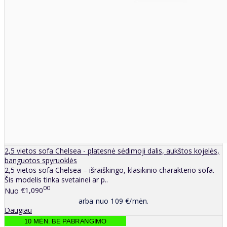
2,5 vietos sofa Chelsea - platesnė sėdimoji dalis, aukštos kojelės,
banguotos spyruoklės
2,5 vietos sofa Chelsea – išraiškingo, klasikinio charakterio sofa.
Šis modelis tinka svetainei ar p..
00
Nuo
€1,090
arba nuo 109 €/mėn.
Daugiau