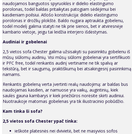
naudojamos banguotos spyruoklės ir didelio elastingumo
porolonas, todėl baldas pritaikytas patogiam sėdėjimui bei
kasdieniam poilsiui. Atlošo konstrukcija: didelio elastingumo
porolonas ir drožlių plokštė. Baldo nugara aptraukta gobelenu,
todėl modelį galima statyti ne tik prie sienos, bet ir atviresnėje
kambario vietoje, jeigu tai leidžia interjero išdėstymas.
Audiniai ir gobelenai
2,5 vietos sofa Chester galima užsisakyti su pasirinktu gobelenu iš
mūsų siūlomų audinių. Visi mūsų siūlomi gobelenai yra sertifikuoti
ir PFC free, todėl renkantis audinį vertiname ne tik spalvą ar
tekstūrą, bet ir saugumą, praktiškumą bei atsakingesnį pasirinkimą
namams.
Renkantis gobeleną verta įvertinti realų naudojimą: ar baldas bus
naudojamas kasdien, ar namuose yra vaikų, augintinių, kiek
saulės gauna kambarys ir kiek priežiūros norėsite skirti audiniui.
Nuotraukoje matomas gobelenas yra tik iliustracinio pobūdžio.
Kam tinka ši sofa?
2,5 vietos sofa Chester ypač tinka:
ieškote platesnės nei dvivietė, bet ne masyvios sofos