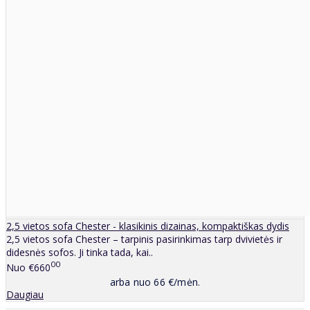
2,5 vietos sofa Chester - klasikinis dizainas, kompaktiškas dydis
2,5 vietos sofa Chester – tarpinis pasirinkimas tarp dvivietės ir
didesnės sofos. Ji tinka tada, kai..
00
Nuo
€660
arba nuo 66 €/mėn.
Daugiau