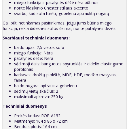
miego funkcija ir patalynės dėžė nėra būtinos
norite klasikinio Chester stiliaus akcento
svarbu, kad sofa turėtų gobelenu aptrauktą nugarą
Gali būti netinkamas pasirinkimas, jeigu jums būtina miego
funkcija; reikia didesnės sofos šeimai; norite patalynės dėžės.
Svarbiausi techniniai duomenys:
baldo tipas: 2,5 vietos sofa
miego funkcija: Nėra
patalynės dėžė: Nėra
sėdimoji dalis: banguotos spyruoklės ir didelio elastingumo
porolonas
karkasas: drožlių plokštė, MDF, HDF, medžio masyvas,
fanera
baldo nugara: aptraukta gobelenu
sėdimų vietų skaičius: 2
maksimali apkrova: 250 kg
Techniniai duomenys
Prekės kodas: ROP-A132
Matmenys: 164 x 86 x 72 cm
Bendras plotis: 164 cm