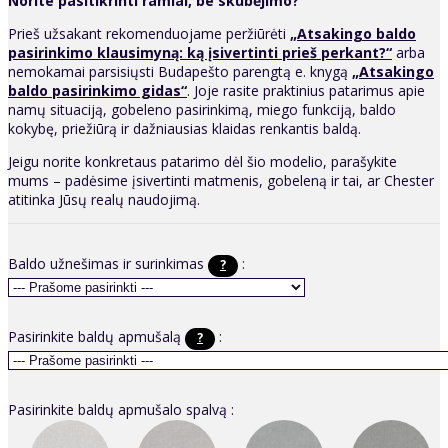
Norite pasitikrinti ramiai, be skubėjimo?
Prieš užsakant rekomenduojame peržiūrėti
„Atsakingo baldo
pasirinkimo klausimyną: ką įsivertinti prieš perkant?“
arba
nemokamai parsisiųsti Budapešto parengtą e. knygą
„Atsakingo
baldo pasirinkimo gidas“
. Joje rasite praktinius patarimus apie
namų situaciją, gobeleno pasirinkimą, miego funkciją, baldo
kokybę, priežiūrą ir dažniausias klaidas renkantis baldą.
Jeigu norite konkretaus patarimo dėl šio modelio, parašykite
mums – padėsime įsivertinti matmenis, gobeleną ir tai, ar Chester
atitinka Jūsų realų naudojimą.
Baldo užnešimas ir surinkimas
:
?
Pasirinkite baldų apmušalą
:
?
Pasirinkite baldų apmušalo spalvą :