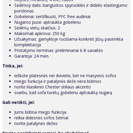
Sėdimoji dalis: banguotos spyruoklės ir didelio elastingumo
porolonas
Gobelenai: sertifikuoti, PFC free audiniai
Nugaros pusė: aptraukta gobelenu
Sėdimų vietų skaičius: 2
Maksimali apkrova: 250 kg
Užsakymas: gamykloje ruošiama konkreti Jūsų pasirinkta
komplektacija
Pristatymo terminas: preliminariai 6-8 savaitės
Garantija: 24 mėn.
Tinka, jei:
ieškote platesnės nei dvivietė, bet ne masyvios sofos
miego funkcija ir patalynės dėžė nėra būtinos
norite klasikinio Chester stiliaus akcento
svarbu, kad sofa turėtų gobelenu aptrauktą nugarą
Gali netikti, jei:
Jums būtina miego funkcija
reikia didesnės sofos šeimai
norite patalynės dėžės