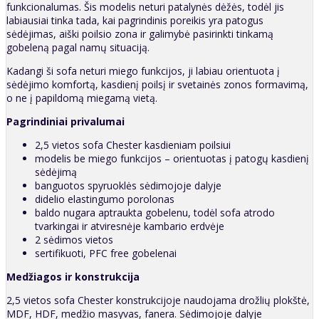
funkcionalumas. Šis modelis neturi patalynės dėžės, todėl jis
labiausiai tinka tada, kai pagrindinis poreikis yra patogus
sėdėjimas, aiški poilsio zona ir galimybė pasirinkti tinkamą
gobeleną pagal namų situaciją.
Kadangi ši sofa neturi miego funkcijos, ji labiau orientuota į
sėdėjimo komfortą, kasdienį poilsį ir svetainės zonos formavimą,
o ne į papildomą miegamą vietą.
Pagrindiniai privalumai
2,5 vietos sofa Chester kasdieniam poilsiui
modelis be miego funkcijos – orientuotas į patogų kasdienį
sėdėjimą
banguotos spyruoklės sėdimojoje dalyje
didelio elastingumo porolonas
baldo nugara aptraukta gobelenu, todėl sofa atrodo
tvarkingai ir atviresnėje kambario erdvėje
2 sėdimos vietos
sertifikuoti, PFC free gobelenai
Medžiagos ir konstrukcija
2,5 vietos sofa Chester konstrukcijoje naudojama drožlių plokštė,
MDF, HDF, medžio masyvas, fanera. Sėdimojoje dalyje