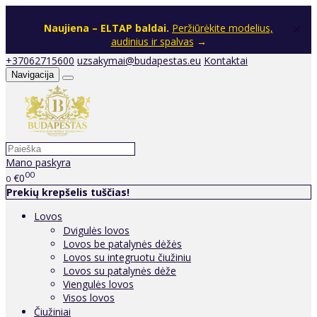
×
Naujiena – ELTAP baldai.
Peržiūrėkite modelius,
audinius ir spalvas
→
+37062715600
uzsakymai@budapestas.eu
Kontaktai
Navigacija
Mano paskyra
00
€0
0
Prekių krepšelis tuščias!
Lovos
Dvigulės lovos
Lovos be patalynės dėžės
Lovos su integruotu čiužiniu
Lovos su patalynės dėže
Viengulės lovos
Visos lovos
Čiužiniai