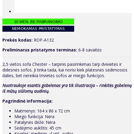
Prekės kodas:
ROP-A132
Preliminarus pristatymo terminas:
6-8 savaitės
2,5 vietos sofa Chester – tarpinis pasirinkimas tarp dvivietės ir
didesnės sofos. Ji tinka tada, kai norisi kiek platesnės sėdimosios
dalies, bet nereikia trivietės sofos ar miego funkcijos.
Nuotraukoje esantis gobelenas yra tik iliustracija – rinkitės gobeleną
iš mūsų siūlomų audinių.
Pagrindinė informacija:
Matmenys: 164 x 86 x 72 cm
Miego funkcija: Nėra
Patalynės dėžė: Nėra
Sėdėjimo aukštis: 45 cm
Kojelės: medinės, 4 vnt., rudos