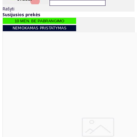
Rašyti
Susijusios prekės