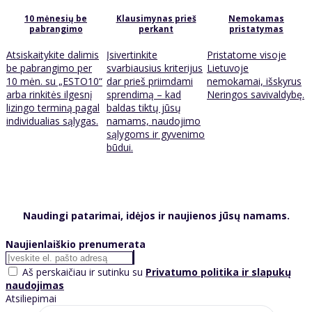
10 mėnesių be
Klausimynas prieš
Nemokamas
pabrangimo
perkant
pristatymas
Atsiskaitykite dalimis
Įsivertinkite
Pristatome visoje
be pabrangimo per
svarbiausius kriterijus
Lietuvoje
10 mėn. su „ESTO10“
dar prieš priimdami
nemokamai, išskyrus
arba rinkitės ilgesnį
sprendimą – kad
Neringos savivaldybę.
lizingo terminą pagal
baldas tiktų jūsų
individualias sąlygas.
namams, naudojimo
sąlygoms ir gyvenimo
būdui.
Naudingi patarimai, idėjos ir naujienos jūsų namams.
Naujienlaiškio prenumerata
Aš perskaičiau ir sutinku su
Privatumo politika ir slapukų
naudojimas
Atsiliepimai