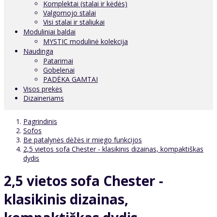
Komplektai (stalai ir kėdės)
Valgomojo stalai
Visi stalai ir staliukai
Moduliniai baldai
MYSTIC modulinė kolekcija
Naudinga
Patarimai
Gobelenai
PADĖKA GAMTAI
Visos prekės
Dizaineriams
Pagrindinis
Sofos
Be patalynės dėžės ir miego funkcijos
2,5 vietos sofa Chester - klasikinis dizainas, kompaktiškas
dydis
2,5 vietos sofa Chester -
klasikinis dizainas,