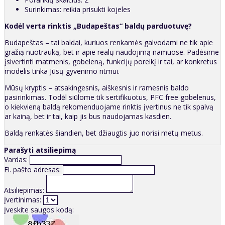
Surinkimas: reikia prisukti kojeles
Kodėl verta rinktis „Budapeštas“ baldų parduotuvę?
Budapeštas – tai baldai, kuriuos renkamės galvodami ne tik apie
gražią nuotrauką, bet ir apie realų naudojimą namuose. Padėsime
įsivertinti matmenis, gobeleną, funkcijų poreikį ir tai, ar konkretus
modelis tinka Jūsų gyvenimo ritmui.
Mūsų kryptis – atsakingesnis, aiškesnis ir ramesnis baldo
pasirinkimas. Todėl siūlome tik sertifikuotus, PFC free gobelenus,
o kiekvieną baldą rekomenduojame rinktis įvertinus ne tik spalvą
ar kainą, bet ir tai, kaip jis bus naudojamas kasdien.
Baldą renkatės šiandien, bet džiaugtis juo norisi metų metus.
Parašyti atsiliepimą
Vardas:
El. pašto adresas:
Atsiliepimas:
Įvertinimas:
Įveskite saugos kodą: