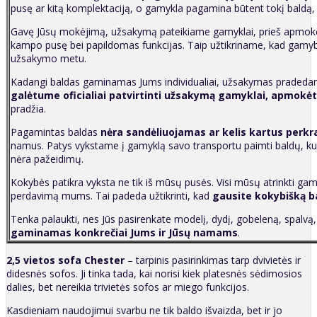
pusę ar kitą komplektaciją, o gamykla pagamina būtent tokį baldą,
Gavę Jūsų mokėjimą, užsakymą pateikiame gamyklai, prieš apmokėda
kampo pusę bei papildomas funkcijas. Taip užtikriname, kad gamy
užsakymo metu.
Kadangi baldas gaminamas Jums individualiai, užsakymas pradedama
galėtume oficialiai patvirtinti užsakymą gamyklai, apmokėt
pradžia.
Pagamintas baldas
nėra sandėliuojamas ar kelis kartus perk
namus. Patys vykstame į gamyklą savo transportu paimti baldų, kuri
nėra pažeidimų.
Kokybės patikra vyksta ne tik iš mūsų pusės. Visi mūsų atrinkti gam
perdavimą mums. Tai padeda užtikrinti, kad
g
ausite kokybišką b
Tenka palaukti, nes Jūs pasirenkate modelį, dydį, gobeleną, spalvą
gaminamas konkrečiai Jums ir Jūsų namams
.
2,5 vietos sofa Chester
– tarpinis pasirinkimas tarp dvivietės ir
didesnės sofos. Ji tinka tada, kai norisi kiek platesnės sėdimosios
dalies, bet nereikia trivietės sofos ar miego funkcijos.
Kasdieniam naudojimui svarbu ne tik baldo išvaizda, bet ir jo