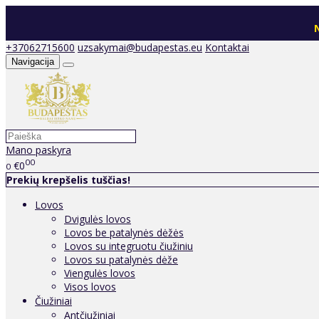
N
+37062715600
uzsakymai@budapestas.eu
Kontaktai
Navigacija
Mano paskyra
00
€0
0
Prekių krepšelis tuščias!
Lovos
Dvigulės lovos
Lovos be patalynės dėžės
Lovos su integruotu čiužiniu
Lovos su patalynės dėže
Viengulės lovos
Visos lovos
Čiužiniai
Antčiužiniai