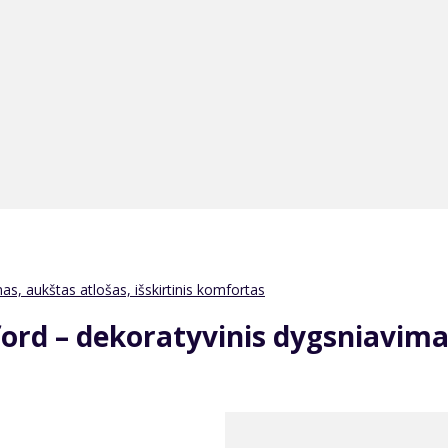
mas, aukštas atlošas, išskirtinis komfortas
dford – dekoratyvinis dygsniavimas