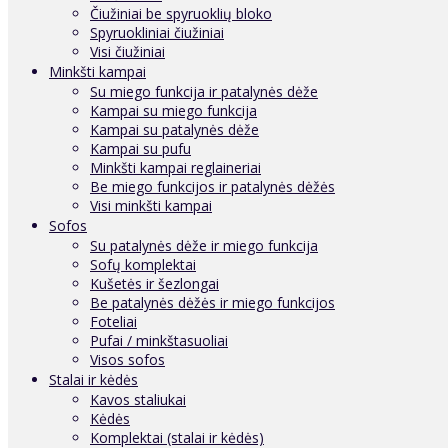
Čiužiniai be spyruoklių bloko
Spyruokliniai čiužiniai
Visi čiužiniai
Minkšti kampai
Su miego funkcija ir patalynės dėže
Kampai su miego funkcija
Kampai su patalynės dėže
Kampai su pufu
Minkšti kampai reglaineriai
Be miego funkcijos ir patalynės dėžės
Visi minkšti kampai
Sofos
Su patalynės dėže ir miego funkcija
Sofų komplektai
Kušetės ir šezlongai
Be patalynės dėžės ir miego funkcijos
Foteliai
Pufai / minkštasuoliai
Visos sofos
Stalai ir kėdės
Kavos staliukai
Kėdės
Komplektai (stalai ir kėdės)