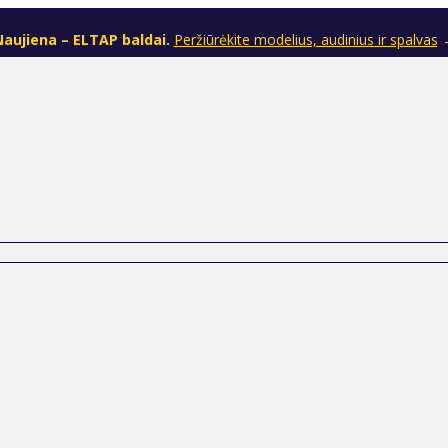
aujiena – ELTAP baldai.
Peržiūrėkite modelius, audinius ir spalvas