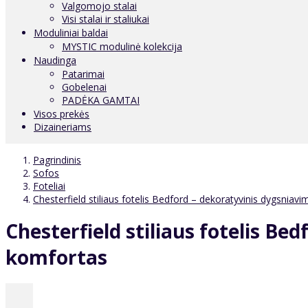
Valgomojo stalai
Visi stalai ir staliukai
Moduliniai baldai
MYSTIC modulinė kolekcija
Naudinga
Patarimai
Gobelenai
PADĖKA GAMTAI
Visos prekės
Dizaineriams
Pagrindinis
Sofos
Foteliai
Chesterfield stiliaus fotelis Bedford – dekoratyvinis dygsniavi
Chesterfield stiliaus fotelis Be
komfortas