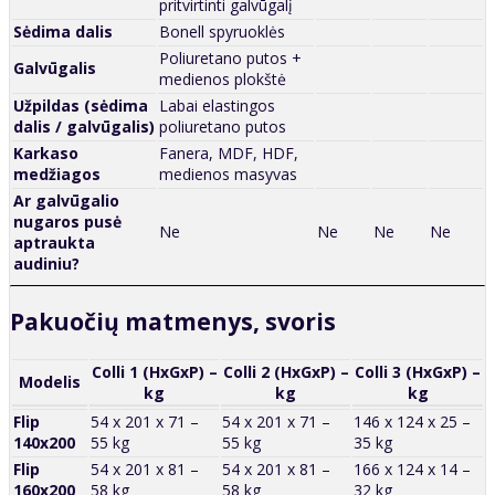
pritvirtinti galvūgalį
Sėdima dalis
Bonell spyruoklės
Poliuretano putos +
Galvūgalis
medienos plokštė
Užpildas (sėdima
Labai elastingos
dalis / galvūgalis)
poliuretano putos
Karkaso
Fanera, MDF, HDF,
medžiagos
medienos masyvas
Ar galvūgalio
nugaros pusė
Ne
Ne
Ne
Ne
aptraukta
audiniu?
Pakuočių matmenys, svoris
Colli 1 (HxGxP) –
Colli 2 (HxGxP) –
Colli 3 (HxGxP) –
Modelis
kg
kg
kg
Flip
54 x 201 x 71 –
54 x 201 x 71 –
146 x 124 x 25 –
140x200
55 kg
55 kg
35 kg
Flip
54 x 201 x 81 –
54 x 201 x 81 –
166 x 124 x 14 –
160x200
58 kg
58 kg
32 kg