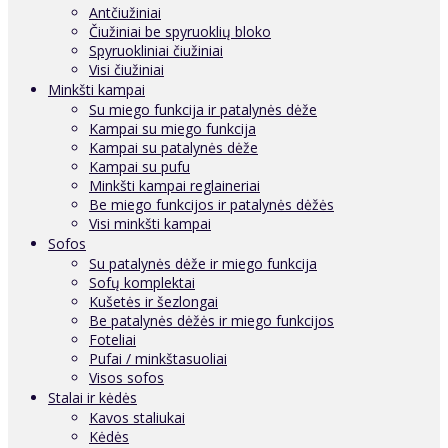
Antčiužiniai
Čiužiniai be spyruoklių bloko
Spyruokliniai čiužiniai
Visi čiužiniai
Minkšti kampai
Su miego funkcija ir patalynės dėže
Kampai su miego funkcija
Kampai su patalynės dėže
Kampai su pufu
Minkšti kampai reglaineriai
Be miego funkcijos ir patalynės dėžės
Visi minkšti kampai
Sofos
Su patalynės dėže ir miego funkcija
Sofų komplektai
Kušetės ir šezlongai
Be patalynės dėžės ir miego funkcijos
Foteliai
Pufai / minkštasuoliai
Visos sofos
Stalai ir kėdės
Kavos staliukai
Kėdės