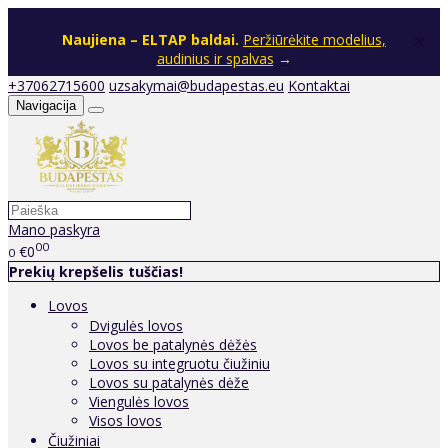
×
Naujiena – ELTAP baldai.
Peržiūrėkite modelius,
audinius ir spalvas
→
+37062715600
uzsakymai@budapestas.eu
Kontaktai
Navigacija
Mano paskyra
00
€0
0
Prekių krepšelis tuščias!
Lovos
Dvigulės lovos
Lovos be patalynės dėžės
Lovos su integruotu čiužiniu
Lovos su patalynės dėže
Viengulės lovos
Visos lovos
Čiužiniai