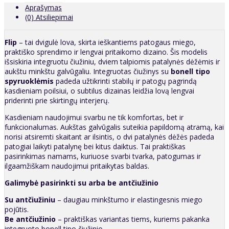
Aprašymas
(0) Atsiliepimai
Flip
– tai dvigulė lova, skirta ieškantiems patogaus miego,
praktiško sprendimo ir lengvai pritaikomo dizaino. Šis modelis
išsiskiria integruotu čiužiniu, dviem talpiomis patalynės dėžėmis ir
aukštu minkštu galvūgaliu. Integruotas čiužinys su
bonell tipo
spyruoklėmis
padeda užtikrinti stabilų ir patogų pagrindą
kasdieniam poilsiui, o subtilus dizainas leidžia lovą lengvai
priderinti prie skirtingų interjerų.
Kasdieniam naudojimui svarbu ne tik komfortas, bet ir
funkcionalumas. Aukštas galvūgalis suteikia papildomą atramą, kai
norisi atsiremti skaitant ar ilsintis, o dvi patalynės dėžės padeda
patogiai laikyti patalynę bei kitus daiktus. Tai praktiškas
pasirinkimas namams, kuriuose svarbi tvarka, patogumas ir
ilgaamžiškam naudojimui pritaikytas baldas.
Galimybė pasirinkti su arba be antčiužinio
Su antčiužiniu
– daugiau minkštumo ir elastingesnis miego
pojūtis.
Be antčiužinio
– praktiškas variantas tiems, kuriems pakanka
integruoto bonell tipo čiužinio.