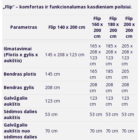
„Flip“ – komfortas ir funkcionalumas kasdieniam poilsiui.
Flip
Flip
Flip
160 x
180 x
200 x
Parametras
Flip 140 x 200 cm
200
200
200
cm
cm
cm
165 x
185 x
205 x
Išmatavimai
208 x
208 x
208 x
(Plotis x gylis x
145 x 208 x 123 cm
123
123
123
aukštis)
cm
cm
cm
165
185
205
Bendras plotis
145 cm
cm
cm
cm
208
208
208
Bendras gylis
208 cm
cm
cm
cm
Galvūgalio
123
123
123
123 cm
aukštis
cm
cm
cm
Sėdimos dalies
53 cm
53 cm
53 cm
53 cm
aukštis
Galvūgalio
aukštis nuo
70 cm
70 cm
70 cm
70 cm
sėdimos dalies