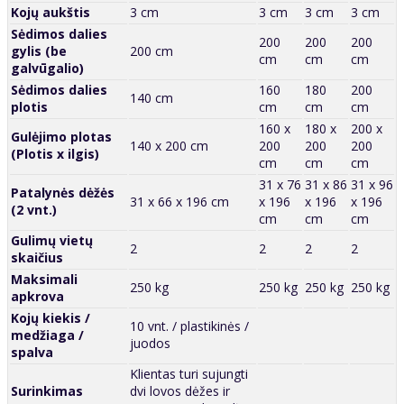
Kojų aukštis
3 cm
3 cm
3 cm
3 cm
Sėdimos dalies
200
200
200
gylis (be
200 cm
cm
cm
cm
galvūgalio)
Sėdimos dalies
160
180
200
140 cm
plotis
cm
cm
cm
160 x
180 x
200 x
Gulėjimo plotas
140 x 200 cm
200
200
200
(Plotis x ilgis)
cm
cm
cm
31 x 76
31 x 86
31 x 96
Patalynės dėžės
31 x 66 x 196 cm
x 196
x 196
x 196
(2 vnt.)
cm
cm
cm
Gulimų vietų
2
2
2
2
skaičius
Maksimali
250 kg
250 kg
250 kg
250 kg
apkrova
Kojų kiekis /
10 vnt. / plastikinės /
medžiaga /
juodos
spalva
Klientas turi sujungti
Surinkimas
dvi lovos dėžes ir