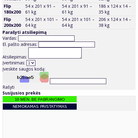
Flip
54 x 201 x 91 –
54 x 201 x 91 –
186 x 124 x 14 –
180x200
61 kg
61 kg
35 kg
Flip
54 x 201 x 101 –
54 x 201 x 101 –
206 x 124 x 14 –
200x200
64 kg
64 kg
38 kg
Parašyti atsiliepimą
Vardas:
El. pašto adresas:
Atsiliepimas:
Įvertinimas:
Įveskite saugos kodą:
Rašyti
Susijusios prekės