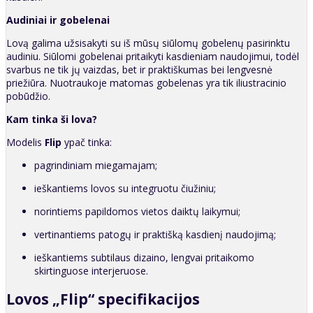
Audiniai ir gobelenai
Lovą galima užsisakyti su iš mūsų siūlomų gobelenų pasirinktu
audiniu. Siūlomi gobelenai pritaikyti kasdieniam naudojimui, todėl
svarbus ne tik jų vaizdas, bet ir praktiškumas bei lengvesnė
priežiūra. Nuotraukoje matomas gobelenas yra tik iliustracinio
pobūdžio.
Kam tinka ši lova?
Modelis
Flip
ypač tinka:
pagrindiniam miegamajam;
ieškantiems lovos su integruotu čiužiniu;
norintiems papildomos vietos daiktų laikymui;
vertinantiems patogų ir praktišką kasdienį naudojimą;
ieškantiems subtilaus dizaino, lengvai pritaikomo
skirtinguose interjeruose.
Lovos „Flip“ specifikacijos