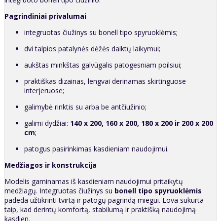
Pagrindiniai privalumai
integruotas čiužinys su bonell tipo spyruoklėmis;
dvi talpios patalynės dėžės daiktų laikymui;
aukštas minkštas galvūgalis patogesniam poilsiui;
praktiškas dizainas, lengvai derinamas skirtinguose
interjeruose;
galimybė rinktis su arba be antčiužinio;
galimi dydžiai:
140 x 200, 160 x 200, 180 x 200 ir 200 x 200
cm
;
patogus pasirinkimas kasdieniam naudojimui.
Medžiagos ir konstrukcija
Modelis gaminamas iš kasdieniam naudojimui pritaikytų
medžiagų. Integruotas čiužinys su
bonell tipo spyruoklėmis
padeda užtikrinti tvirtą ir patogų pagrindą miegui. Lova sukurta
taip, kad derintų komfortą, stabilumą ir praktišką naudojimą
kasdien.