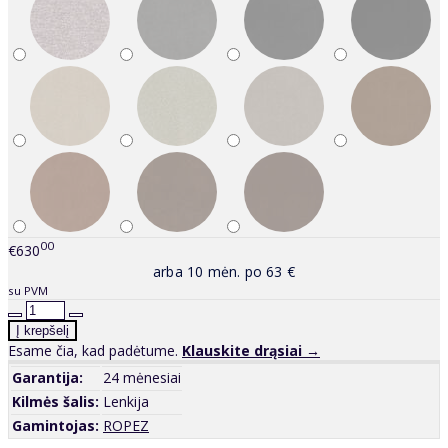
00
€630
arba 10 mėn. po 63 €
su PVM
Esame čia, kad padėtume.
Klauskite drąsiai →
Garantija:
24 mėnesiai
Kilmės šalis:
Lenkija
Gamintojas:
ROPEZ