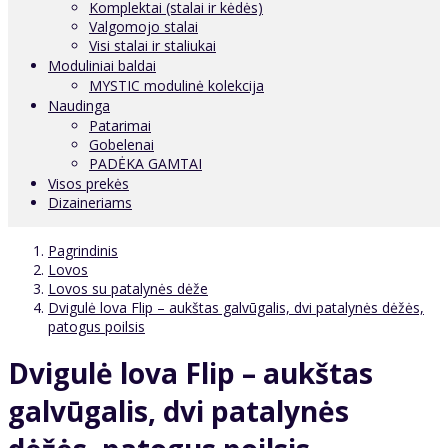
Komplektai (stalai ir kėdės)
Valgomojo stalai
Visi stalai ir staliukai
Moduliniai baldai
MYSTIC modulinė kolekcija
Naudinga
Patarimai
Gobelenai
PADĖKA GAMTAI
Visos prekės
Dizaineriams
Pagrindinis
Lovos
Lovos su patalynės dėže
Dvigulė lova Flip – aukštas galvūgalis, dvi patalynės dėžės,
patogus poilsis
Dvigulė lova Flip – aukštas
galvūgalis, dvi patalynės