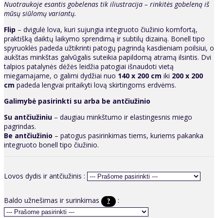
Nuotraukoje esantis gobelenas tik iliustracija – rinkitės gobeleną iš
mūsų siūlomų variantų.
Flip
– dvigulė lova, kuri sujungia integruoto čiužinio komfortą,
praktišką daiktų laikymo sprendimą ir subtilų dizainą. Bonell tipo
spyruoklės padeda užtikrinti patogų pagrindą kasdieniam poilsiui, o
aukštas minkštas galvūgalis suteikia papildomą atramą ilsintis. Dvi
talpios patalynės dėžės leidžia patogiai išnaudoti vietą
miegamajame, o galimi dydžiai nuo
140 x 200 cm
iki
200 x 200
cm
padeda lengvai pritaikyti lovą skirtingoms erdvėms.
Galimybė pasirinkti su arba be antčiužinio
Su antčiužiniu
– daugiau minkštumo ir elastingesnis miego
pagrindas.
Be antčiužinio
– patogus pasirinkimas tiems, kuriems pakanka
integruoto bonell tipo čiužinio.
Lovos dydis ir antčiužinis :
Baldo užnešimas ir surinkimas
:
?