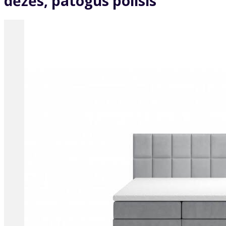
dėžės, patogus poilsis