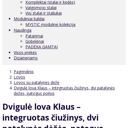
Komplektai (stalai ir kėdės)
Valgomojo stalai
Visi stalai ir staliukai
Moduliniai baldai
MYSTIC modulinė kolekcija
Naudinga
Patarimai
Gobelenai
PADĖKA GAMTAI
Visos prekės
Dizaineriams
Pagrindinis
Lovos
Lovos su patalynės dėže
Dvigulė lova Klaus – integruotas čiužinys, dvi patalynės
dėžės, patogus poilsis
Dvigulė lova Klaus –
integruotas čiužinys, dvi