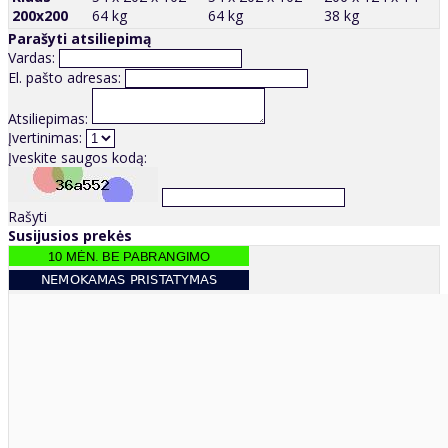
200x200
64 kg
64 kg
38 kg
Parašyti atsiliepimą
Vardas:
El. pašto adresas:
Atsiliepimas:
Įvertinimas:
Įveskite saugos kodą:
Rašyti
Susijusios prekės