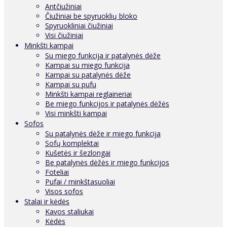
Antčiužiniai
Čiužiniai be spyruoklių bloko
Spyruokliniai čiužiniai
Visi čiužiniai
Minkšti kampai
Su miego funkcija ir patalynės dėže
Kampai su miego funkcija
Kampai su patalynės dėže
Kampai su pufu
Minkšti kampai reglaineriai
Be miego funkcijos ir patalynės dėžės
Visi minkšti kampai
Sofos
Su patalynės dėže ir miego funkcija
Sofų komplektai
Kušetės ir šezlongai
Be patalynės dėžės ir miego funkcijos
Foteliai
Pufai / minkštasuoliai
Visos sofos
Stalai ir kėdės
Kavos staliukai
Kėdės