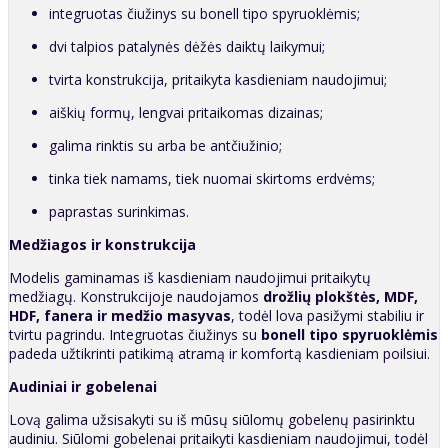
integruotas čiužinys su bonell tipo spyruoklėmis;
dvi talpios patalynės dėžės daiktų laikymui;
tvirta konstrukcija, pritaikyta kasdieniam naudojimui;
aiškių formų, lengvai pritaikomas dizainas;
galima rinktis su arba be antčiužinio;
tinka tiek namams, tiek nuomai skirtoms erdvėms;
paprastas surinkimas.
Medžiagos ir konstrukcija
Modelis gaminamas iš kasdieniam naudojimui pritaikytų
medžiagų. Konstrukcijoje naudojamos
drožlių plokštės, MDF,
HDF, fanera ir medžio masyvas
, todėl lova pasižymi stabiliu ir
tvirtu pagrindu. Integruotas čiužinys su
bonell tipo spyruoklėmis
padeda užtikrinti patikimą atramą ir komfortą kasdieniam poilsiui.
Audiniai ir gobelenai
Lovą galima užsisakyti su iš mūsų siūlomų gobelenų pasirinktu
audiniu. Siūlomi gobelenai pritaikyti kasdieniam naudojimui, todėl