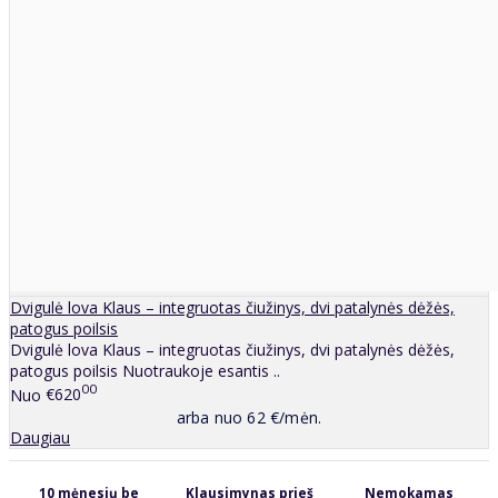
Dvigulė lova Klaus – integruotas čiužinys, dvi patalynės dėžės,
patogus poilsis
Dvigulė lova Klaus – integruotas čiužinys, dvi patalynės dėžės,
patogus poilsis Nuotraukoje esantis ..
00
Nuo
€620
arba nuo 62 €/mėn.
Daugiau
10 mėnesių be
Klausimynas prieš
Nemokamas