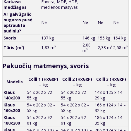
Karkaso
Fanera, MDF, HDF,
medžiagos
medienos masyvas
Ar galvūgalio
nugaros pusė
Ne
Ne
Ne
Ne
aptraukta
audiniu?
Svoris
137 kg
146 kg
155 kg
164 kg
2,08
Tūris (m³)
1,83 m³
2,33 m³
2,58 m³
m³
Pakuočių matmenys, svoris
Colli 1 (HxGxP)
Colli 2 (HxGxP)
Colli 3 (HxGxP)
Modelis
– kg
– kg
– kg
Klaus
54 x 202 x 72 –
54 x 202 x 72 –
148 x 125 x 14 –
140x200
55 kg
55 kg
29 kg
Klaus
54 x 202 x 82 –
54 x 202 x 82 –
166 x 124 x 14 –
160x200
58 kg
58 kg
32 kg
Klaus
54 x 202 x 92 –
54 x 202 x 92 –
186 x 124 x 14 –
180x200
61 kg
61 kg
35 kg
Klaus
54 x 202 x 102 –
54 x 202 x 102 –
206 x 124 x 14 –