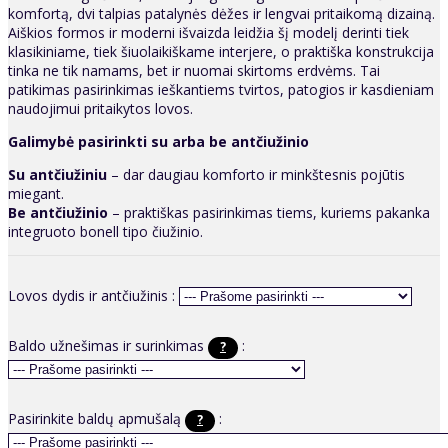
komfortą, dvi talpias patalynės dėžes ir lengvai pritaikomą dizainą.
Aiškios formos ir moderni išvaizda leidžia šį modelį derinti tiek
klasikiniame, tiek šiuolaikiškame interjere, o praktiška konstrukcija
tinka ne tik namams, bet ir nuomai skirtoms erdvėms. Tai
patikimas pasirinkimas ieškantiems tvirtos, patogios ir kasdieniam
naudojimui pritaikytos lovos.
Galimybė pasirinkti su arba be antčiužinio
Su antčiužiniu
– dar daugiau komforto ir minkštesnis pojūtis
miegant.
Be antčiužinio
– praktiškas pasirinkimas tiems, kuriems pakanka
integruoto bonell tipo čiužinio.
Lovos dydis ir antčiužinis :
Baldo užnešimas ir surinkimas
:
?
Pasirinkite baldų apmušalą
:
?