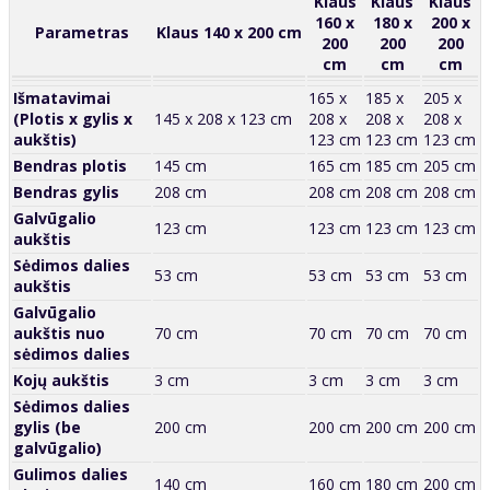
Klaus
Klaus
Klaus
160 x
180 x
200 x
Parametras
Klaus 140 x 200 cm
200
200
200
cm
cm
cm
Išmatavimai
165 x
185 x
205 x
(Plotis x gylis x
145 x 208 x 123 cm
208 x
208 x
208 x
aukštis)
123 cm
123 cm
123 cm
Bendras plotis
145 cm
165 cm
185 cm
205 cm
Bendras gylis
208 cm
208 cm
208 cm
208 cm
Galvūgalio
123 cm
123 cm
123 cm
123 cm
aukštis
Sėdimos dalies
53 cm
53 cm
53 cm
53 cm
aukštis
Galvūgalio
aukštis nuo
70 cm
70 cm
70 cm
70 cm
sėdimos dalies
Kojų aukštis
3 cm
3 cm
3 cm
3 cm
Sėdimos dalies
gylis (be
200 cm
200 cm
200 cm
200 cm
galvūgalio)
Gulimos dalies
140 cm
160 cm
180 cm
200 cm