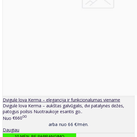
Dvigulė lova Kerma – elegancija ir funkcionalumas viename
Dvigulė lova Kerma – aukštas galvūgalis, dvi patalynės dėžės,
patogus poilsis Nuotraukoje esantis go..
00
Nuo
€660
arba nuo 66 €/mėn.
Daugiau