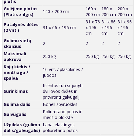
plotis
Gulėjimo plotas
160 x
180 x
200 x
140 x 200 cm
(Plotis x ilgis)
200 cm
200 cm
200 cm
31 x 76
31 x 86
31 x 96
Patalynės dėžės
31 x 66 x 196 cm
x 196
x 196
x 196
(2 vnt.)
cm
cm
cm
Gulimų vietų
2
2
2
2
skaičius
Maksimali
250 kg
250 kg
250 kg
250 kg
apkrova
Kojų kiekis /
10 vnt. / plastikinės /
medžiaga /
juodos
spalva
Klientas turi sujungti
Surinkimas
dvi lovos dėžes ir
pritvirtinti galvūgalį
Gulima dalis
Bonell spyruoklės
Poliuretano putos ir
Galvūgalis
medžio plokštė
Užpildas (gulima
Labai elastingos
dalis/galvūgalis)
poliuretano putos