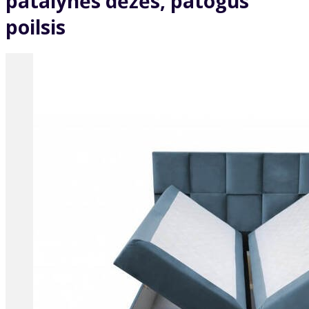
patalynės dėžės, patogus
poilsis