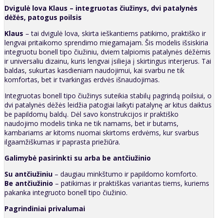
Dvigulė lova Klaus – integruotas čiužinys, dvi patalynės
dėžės, patogus poilsis
Klaus
– tai dvigulė lova, skirta ieškantiems patikimo, praktiško ir
lengvai pritaikomo sprendimo miegamajam. Šis modelis išsiskiria
integruotu bonell tipo čiužiniu, dviem talpiomis patalynės dėžėmis
ir universaliu dizainu, kuris lengvai įsilieja į skirtingus interjerus. Tai
baldas, sukurtas kasdieniam naudojimui, kai svarbu ne tik
komfortas, bet ir tvarkingas erdvės išnaudojimas.
Integruotas bonell tipo čiužinys suteikia stabilų pagrindą poilsiui, o
dvi patalynės dėžės leidžia patogiai laikyti patalynę ar kitus daiktus
be papildomų baldų. Dėl savo konstrukcijos ir praktiško
naudojimo modelis tinka ne tik namams, bet ir butams,
kambariams ar kitoms nuomai skirtoms erdvėms, kur svarbus
ilgaamžiškumas ir paprasta priežiūra.
Galimybė pasirinkti su arba be antčiužinio
Su antčiužiniu
– daugiau minkštumo ir papildomo komforto.
Be antčiužinio
– patikimas ir praktiškas variantas tiems, kuriems
pakanka integruoto bonell tipo čiužinio.
Pagrindiniai privalumai