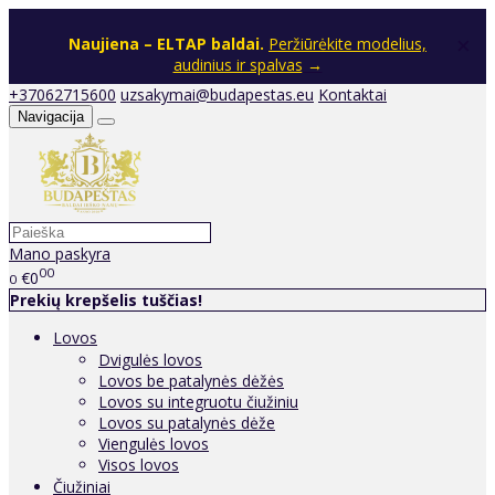
×
Naujiena – ELTAP baldai.
Peržiūrėkite modelius,
audinius ir spalvas
→
+37062715600
uzsakymai@budapestas.eu
Kontaktai
Navigacija
Mano paskyra
00
€0
0
Prekių krepšelis tuščias!
Lovos
Dvigulės lovos
Lovos be patalynės dėžės
Lovos su integruotu čiužiniu
Lovos su patalynės dėže
Viengulės lovos
Visos lovos
Čiužiniai