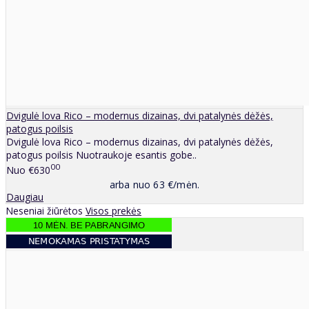
Dvigulė lova Rico – modernus dizainas, dvi patalynės dėžės,
patogus poilsis
Dvigulė lova Rico – modernus dizainas, dvi patalynės dėžės,
patogus poilsis Nuotraukoje esantis gobe..
00
Nuo
€630
arba nuo 63 €/mėn.
Daugiau
Neseniai žiūrėtos
Visos prekės