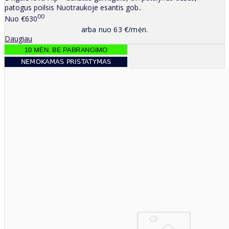
patogus poilsis Nuotraukoje esantis gob..
00
Nuo
€630
arba nuo 63 €/mėn.
Daugiau