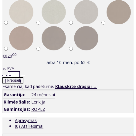
00
€620
arba 10 mėn. po 62 €
su PVM
Esame čia, kad padėtume.
Klauskite drąsiai →
Garantija:
24 mėnesiai
Kilmės šalis:
Lenkija
Gamintojas:
ROPEZ
Aprašymas
(0) Atsiliepimai