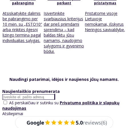
pabrangimo
perkant
pristatymas
Atsiskaitykite dalimis
Įsivertinkite
Pristatome visoje
be pabrangimo per
svarbiausius kriterijus
Lietuvoje
10 mėn. su „ESTO10“
dar prieš priimdami
nemokamai, išskyrus
arba rinkitės ilgesnį
sprendimą – kad
Neringos savivaldybę.
lizingo terminą pagal
baldas tiktų jūsų
individualias sąlygas.
namams, naudojimo
sąlygoms ir gyvenimo
būdui.
Naudingi patarimai, idėjos ir naujienos jūsų namams.
Naujienlaiškio prenumerata
Aš perskaičiau ir sutinku su
Privatumo politika ir slapukų
naudojimas
Atsiliepimai
Google
5.0
reviews
(6)