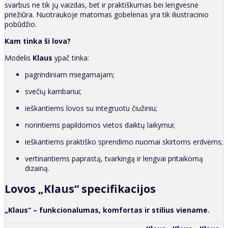
svarbus ne tik jų vaizdas, bet ir praktiškumas bei lengvesnė
priežiūra. Nuotraukoje matomas gobelenas yra tik iliustracinio
pobūdžio.
Kam tinka ši lova?
Modelis
Klaus
ypač tinka:
pagrindiniam miegamajam;
svečių kambariui;
ieškantiems lovos su integruotu čiužiniu;
norintiems papildomos vietos daiktų laikymui;
ieškantiems praktiško sprendimo nuomai skirtoms erdvėms;
vertinantiems paprastą, tvarkingą ir lengvai pritaikomą
dizainą.
Lovos „Klaus“ specifikacijos
„Klaus“ – funkcionalumas, komfortas ir stilius viename.