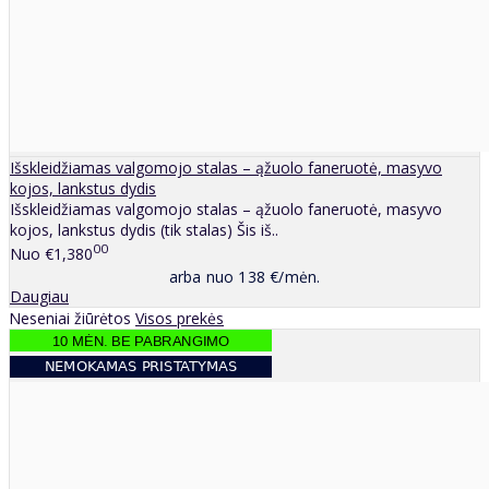
Išskleidžiamas valgomojo stalas – ąžuolo faneruotė, masyvo
kojos, lankstus dydis
Išskleidžiamas valgomojo stalas – ąžuolo faneruotė, masyvo
kojos, lankstus dydis (tik stalas) Šis iš..
00
Nuo
€1,380
arba nuo 138 €/mėn.
Daugiau
Neseniai žiūrėtos
Visos prekės