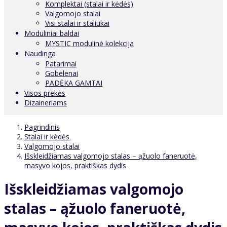
Komplektai (stalai ir kėdės)
Valgomojo stalai
Visi stalai ir staliukai
Moduliniai baldai
MYSTIC modulinė kolekcija
Naudinga
Patarimai
Gobelenai
PADĖKA GAMTAI
Visos prekės
Dizaineriams
Pagrindinis
Stalai ir kėdės
Valgomojo stalai
Išskleidžiamas valgomojo stalas – ąžuolo faneruotė,
masyvo kojos, praktiškas dydis
Išskleidžiamas valgomojo
stalas – ąžuolo faneruotė,