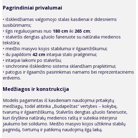
Pagrindiniai privalumai
• išskleidžiamas valgomojo stalas kasdienai ir didesniems
susibūrimams;
• ilgis reguliuojamas nuo
180 cm
iki
265 cm
;
• stalviršis dengtas ąžuolo faneruote su natūralia medienos
tekstūra;
• medžio masyvo kojos stabilumui ir ilgaamžiškumui;
• du papildomi
42 cm
intarpai stalo prailginimui;
• intarpai laikomi po stalviršiu;
• sinchroninė išskleidimo sistema sklandžiam praplėtimui;
• patogus ir ilgaamžis pasirinkimas namams bei reprezentacinėms
erdvėms.
Medžiagos ir konstrukcija
Modelis pagamintas iš kasdieniam naudojimui pritaikytų
medžiagų, todėl atitinka „Budapeštas“ vertybes – kokybę,
tvarumą ir ilgaamžiškumą. Stalviršis dengtas ąžuolo faneruote,
kuri išryškina natūralų medienos raštą ir suteikia interjerui
jaukumo bei solidumo. Medžio masyvo kojos užtikrina stabilų
pagrindą, tvirtumą ir patikimą naudojimą ilgą laiką.