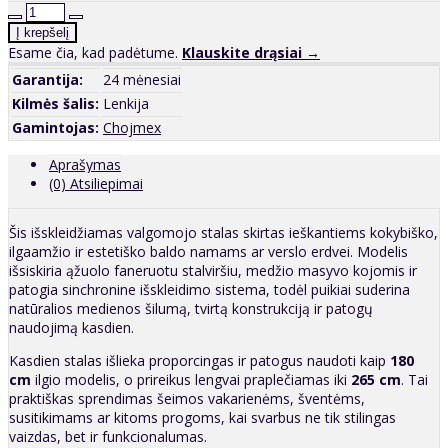
Esame čia, kad padėtume.
Klauskite drąsiai →
Garantija:
24 mėnesiai
Kilmės šalis:
Lenkija
Gamintojas:
Chojmex
Aprašymas
(0) Atsiliepimai
Šis išskleidžiamas valgomojo stalas skirtas ieškantiems kokybiško,
ilgaamžio ir estetiško baldo namams ar verslo erdvei. Modelis
išsiskiria ąžuolo faneruotu stalviršiu, medžio masyvo kojomis ir
patogia sinchronine išskleidimo sistema, todėl puikiai suderina
natūralios medienos šilumą, tvirtą konstrukciją ir patogų
naudojimą kasdien.
Kasdien stalas išlieka proporcingas ir patogus naudoti kaip
180
cm
ilgio modelis, o prireikus lengvai praplečiamas iki
265 cm
. Tai
praktiškas sprendimas šeimos vakarienėms, šventėms,
susitikimams ar kitoms progoms, kai svarbus ne tik stilingas
vaizdas, bet ir funkcionalumas.