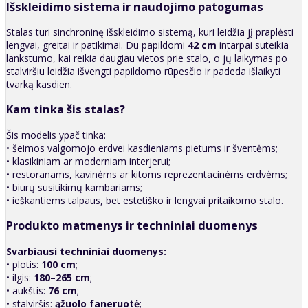
Išskleidimo sistema ir naudojimo patogumas
Stalas turi sinchroninę išskleidimo sistemą, kuri leidžia jį praplėsti
lengvai, greitai ir patikimai. Du papildomi
42 cm
intarpai suteikia
lankstumo, kai reikia daugiau vietos prie stalo, o jų laikymas po
stalviršiu leidžia išvengti papildomo rūpesčio ir padeda išlaikyti
tvarką kasdien.
Kam tinka šis stalas?
Šis modelis ypač tinka:
• šeimos valgomojo erdvei kasdieniams pietums ir šventėms;
• klasikiniam ar moderniam interjerui;
• restoranams, kavinėms ar kitoms reprezentacinėms erdvėms;
• biurų susitikimų kambariams;
• ieškantiems talpaus, bet estetiško ir lengvai pritaikomo stalo.
Produkto matmenys ir techniniai duomenys
Svarbiausi techniniai duomenys:
• plotis:
100 cm
;
• ilgis:
180–265 cm
;
• aukštis:
76 cm
;
• stalviršis:
ąžuolo faneruotė
;