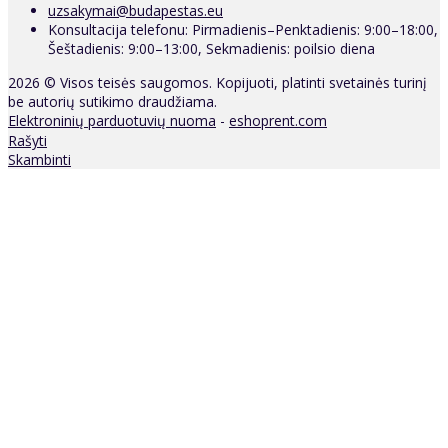
uzsakymai@budapestas.eu
Konsultacija telefonu: Pirmadienis–Penktadienis: 9:00–18:00,
Šeštadienis: 9:00–13:00, Sekmadienis: poilsio diena
2026 © Visos teisės saugomos. Kopijuoti, platinti svetainės turinį
be autorių sutikimo draudžiama.
Elektroninių parduotuvių nuoma
-
eshoprent.com
Rašyti
Skambinti