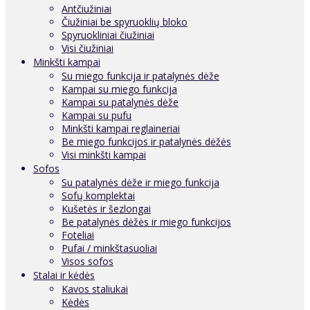
Antčiužiniai
Čiužiniai be spyruoklių bloko
Spyruokliniai čiužiniai
Visi čiužiniai
Minkšti kampai
Su miego funkcija ir patalynės dėže
Kampai su miego funkcija
Kampai su patalynės dėže
Kampai su pufu
Minkšti kampai reglaineriai
Be miego funkcijos ir patalynės dėžės
Visi minkšti kampai
Sofos
Su patalynės dėže ir miego funkcija
Sofų komplektai
Kušetės ir šezlongai
Be patalynės dėžės ir miego funkcijos
Foteliai
Pufai / minkštasuoliai
Visos sofos
Stalai ir kėdės
Kavos staliukai
Kėdės