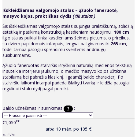
Išskleidžiamas valgomojo stalas – ąžuolo faneruotė,
masyvo kojos, praktiškas dydis
( tik stalas )
Šis išskleidžiamas valgomojo stalas sujungia praktiškumą, solidžią
estetiką ir patikimą konstrukciją kasdieniam naudojimui.
180 cm
ilgio stalas puikiai tinka kasdieniams šeimos pietums, o prireikus,
su dviem papildomais intarpais, lengvai pailginamas iki
265 cm
,
todėl tampa patogiu sprendimu šventėms ar draugų
susibūrimams.
Ąžuolo faneruotas stalviršis išryškina natūralią medienos tekstūrą
ir suteikia interjerui jaukumo, o medžio masyvo kojos užtikrina
stabilumą bei pabrėžia klasikinį, ilgaamžį baldo charakterį. Po
stalviršiu laikomi intarpai padeda išlaikyti tvarką ir leidžia patogiai
reguliuoti stalo dydį pagal poreikį.
Baldo užnešimas ir surinkimas
:
?
00
€1,050
arba 10 mėn. po 105 €
su PVM