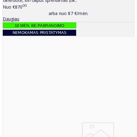
faneruotė, itin talpus sprendimas (tik..
00
Nuo
€870
arba nuo 87 €/mėn.
Daugiau