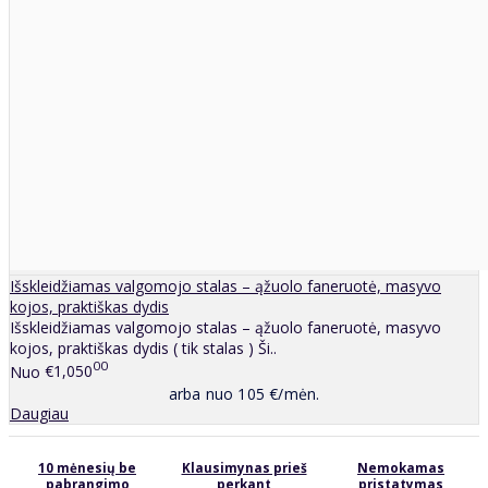
Išskleidžiamas valgomojo stalas – ąžuolo faneruotė, masyvo
kojos, praktiškas dydis
Išskleidžiamas valgomojo stalas – ąžuolo faneruotė, masyvo
kojos, praktiškas dydis ( tik stalas ) Ši..
00
Nuo
€1,050
arba nuo 105 €/mėn.
Daugiau
10 mėnesių be
Klausimynas prieš
Nemokamas
pabrangimo
perkant
pristatymas