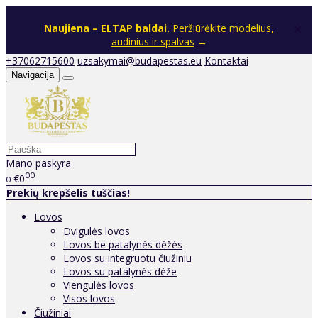
×
Naujiena – ELTAP baldai.
Peržiūrėkite modelius,
audinius ir spalvas
→
+37062715600
uzsakymai@budapestas.eu
Kontaktai
Navigacija
Mano paskyra
00
€0
0
Prekių krepšelis tuščias!
Lovos
Dvigulės lovos
Lovos be patalynės dėžės
Lovos su integruotu čiužiniu
Lovos su patalynės dėže
Viengulės lovos
Visos lovos
Čiužiniai