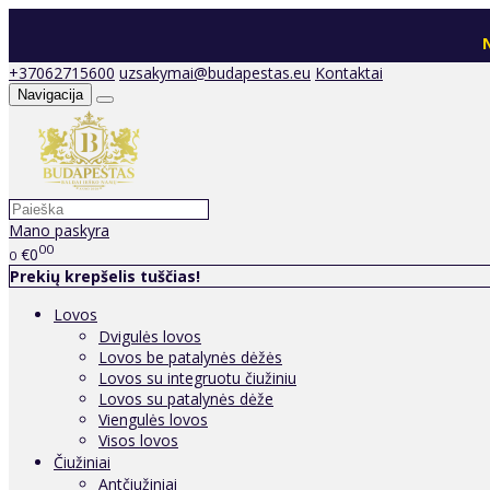
N
+37062715600
uzsakymai@budapestas.eu
Kontaktai
Navigacija
Mano paskyra
00
€0
0
Prekių krepšelis tuščias!
Lovos
Dvigulės lovos
Lovos be patalynės dėžės
Lovos su integruotu čiužiniu
Lovos su patalynės dėže
Viengulės lovos
Visos lovos
Čiužiniai
Antčiužiniai