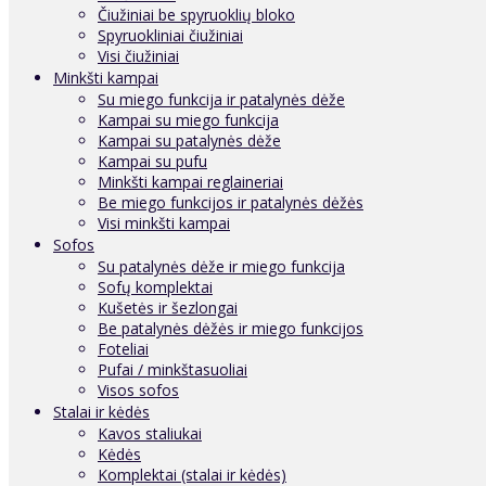
Čiužiniai be spyruoklių bloko
Spyruokliniai čiužiniai
Visi čiužiniai
Minkšti kampai
Su miego funkcija ir patalynės dėže
Kampai su miego funkcija
Kampai su patalynės dėže
Kampai su pufu
Minkšti kampai reglaineriai
Be miego funkcijos ir patalynės dėžės
Visi minkšti kampai
Sofos
Su patalynės dėže ir miego funkcija
Sofų komplektai
Kušetės ir šezlongai
Be patalynės dėžės ir miego funkcijos
Foteliai
Pufai / minkštasuoliai
Visos sofos
Stalai ir kėdės
Kavos staliukai
Kėdės
Komplektai (stalai ir kėdės)