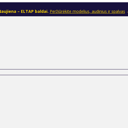
aujiena – ELTAP baldai.
Peržiūrėkite modelius, audinius ir spalvas