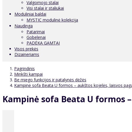
Valgomojo stalai
Visi stalai ir staliukai
Moduliniai baldai
MYSTIC modulinė kolekcija
Naudinga
Patarimai
Gobelenai
PADĖKA GAMTAI
Visos prekės
Dizaineriams
Pagrindinis
Minkšti kampai
Be miego funkcijos ir patalynės dėžės
Kampinė sofa Beata U formos – aukštos kojelės, laisvos pagal
Kampinė sofa Beata U formos – a