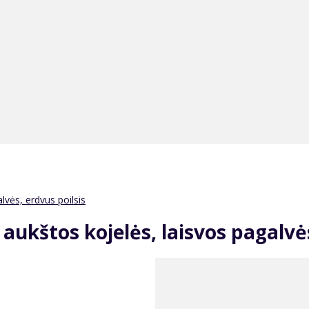
vės, erdvus poilsis
ukštos kojelės, laisvos pagalvės