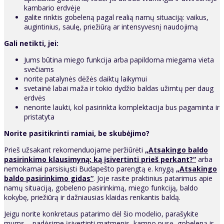
kambario erdvėje
galite rinktis gobeleną pagal realią namų situaciją: vaikus,
augintinius, saulę, priežiūrą ar intensyvesnį naudojimą
Gali netikti, jei:
Jums būtina miego funkcija arba papildoma miegama vieta
svečiams
norite patalynės dėžės daiktų laikymui
svetainė labai maža ir tokio dydžio baldas užimtų per daug
erdvės
nenorite laukti, kol pasirinkta komplektacija bus pagaminta ir
pristatyta
Norite pasitikrinti ramiai, be skubėjimo?
Prieš užsakant rekomenduojame peržiūrėti
„Atsakingo baldo
pasirinkimo klausimyną: ką įsivertinti prieš perkant?“
arba
nemokamai parsisiųsti Budapešto parengtą e. knygą
„Atsakingo
baldo pasirinkimo gidas“
. Joje rasite praktinius patarimus apie
namų situaciją, gobeleno pasirinkimą, miego funkciją, baldo
kokybę, priežiūrą ir dažniausias klaidas renkantis baldą.
Jeigu norite konkretaus patarimo dėl šio modelio, parašykite
mums – padėsime įsivertinti matmenis, kampo pusę, gobeleną ir