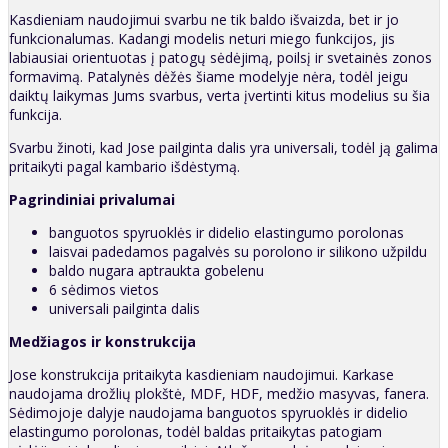
Kasdieniam naudojimui svarbu ne tik baldo išvaizda, bet ir jo
funkcionalumas. Kadangi modelis neturi miego funkcijos, jis
labiausiai orientuotas į patogų sėdėjimą, poilsį ir svetainės zonos
formavimą. Patalynės dėžės šiame modelyje nėra, todėl jeigu
daiktų laikymas Jums svarbus, verta įvertinti kitus modelius su šia
funkcija.
Svarbu žinoti, kad Jose pailginta dalis yra universali, todėl ją galima
pritaikyti pagal kambario išdėstymą.
Pagrindiniai privalumai
banguotos spyruoklės ir didelio elastingumo porolonas
laisvai padedamos pagalvės su porolono ir silikono užpildu
baldo nugara aptraukta gobelenu
6 sėdimos vietos
universali pailginta dalis
Medžiagos ir konstrukcija
Jose konstrukcija pritaikyta kasdieniam naudojimui. Karkase
naudojama drožlių plokštė, MDF, HDF, medžio masyvas, fanera.
Sėdimojoje dalyje naudojama banguotos spyruoklės ir didelio
elastingumo porolonas, todėl baldas pritaikytas patogiam