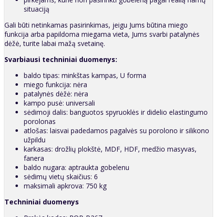
situaciją
Gali būti netinkamas pasirinkimas, jeigu Jums būtina miego
funkcija arba papildoma miegama vieta, Jums svarbi patalynės
dėžė, turite labai mažą svetainę.
Svarbiausi techniniai duomenys:
baldo tipas: minkštas kampas, U forma
miego funkcija: nėra
patalynės dėžė: nėra
kampo pusė: universali
sėdimoji dalis: banguotos spyruoklės ir didelio elastingumo
porolonas
atlošas: laisvai padedamos pagalvės su porolono ir silikono
užpildu
karkasas: drožlių plokštė, MDF, HDF, medžio masyvas,
fanera
baldo nugara: aptraukta gobelenu
sėdimų vietų skaičius: 6
maksimali apkrova: 750 kg
Techniniai duomenys