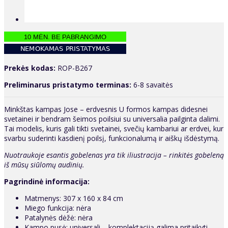
Prekės kodas:
ROP-B267
Preliminarus pristatymo terminas:
6-8 savaitės
Minkštas kampas Jose – erdvesnis U formos kampas didesnei
svetainei ir bendram šeimos poilsiui su universalia pailginta dalimi.
Tai modelis, kuris gali tikti svetainei, svečių kambariui ar erdvei, kur
svarbu suderinti kasdienį poilsį, funkcionalumą ir aiškų išdėstymą.
Nuotraukoje esantis gobelenas yra tik iliustracija – rinkitės gobeleną
iš mūsų siūlomų audinių.
Pagrindinė informacija:
Matmenys: 307 x 160 x 84 cm
Miego funkcija: nėra
Patalynės dėžė: nėra
Kampo pusė: universali – komplektaciją galima pritaikyti