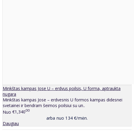
Minkštas kampas Jose U – erdvus poilsis, U forma, aptraukta
nugara
Minkštas kampas Jose – erdvesnis U formos kampas didesnei
svetainei ir bendram šeimos poilsiui su un..
00
Nuo
€1,340
arba nuo 134 €/mėn.
Daugiau