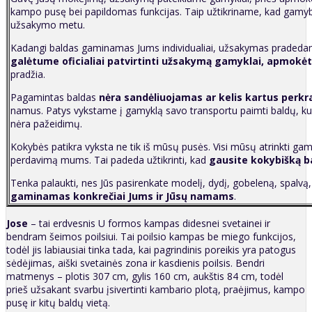
kampo pusę bei papildomas funkcijas. Taip užtikriname, kad gamy
užsakymo metu.
Kadangi baldas gaminamas Jums individualiai, užsakymas pradedama
galėtume oficialiai patvirtinti užsakymą gamyklai, apmokėt
pradžia.
Pagamintas baldas
nėra sandėliuojamas ar kelis kartus perk
namus. Patys vykstame į gamyklą savo transportu paimti baldų, kuri
nėra pažeidimų.
Kokybės patikra vyksta ne tik iš mūsų pusės. Visi mūsų atrinkti gam
perdavimą mums. Tai padeda užtikrinti, kad
g
ausite kokybišką b
Tenka palaukti, nes Jūs pasirenkate modelį, dydį, gobeleną, spalvą
gaminamas konkrečiai Jums ir Jūsų namams
.
Jose
– tai erdvesnis U formos kampas didesnei svetainei ir
bendram šeimos poilsiui. Tai poilsio kampas be miego funkcijos,
todėl jis labiausiai tinka tada, kai pagrindinis poreikis yra patogus
sėdėjimas, aiški svetainės zona ir kasdienis poilsis. Bendri
matmenys – plotis 307 cm, gylis 160 cm, aukštis 84 cm, todėl
prieš užsakant svarbu įsivertinti kambario plotą, praėjimus, kampo
pusę ir kitų baldų vietą.