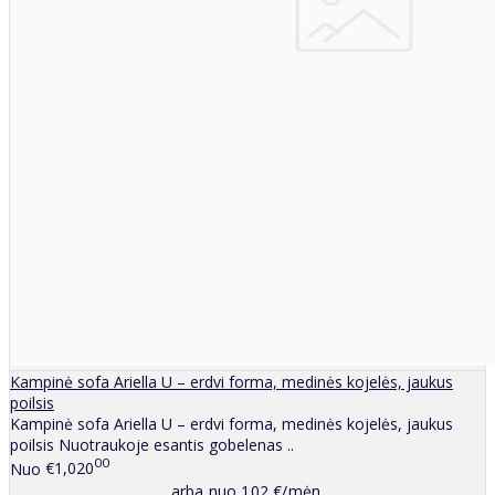
Kampinė sofa Ariella U – erdvi forma, medinės kojelės, jaukus
poilsis
Kampinė sofa Ariella U – erdvi forma, medinės kojelės, jaukus
poilsis Nuotraukoje esantis gobelenas ..
00
Nuo
€1,020
arba nuo 102 €/mėn.