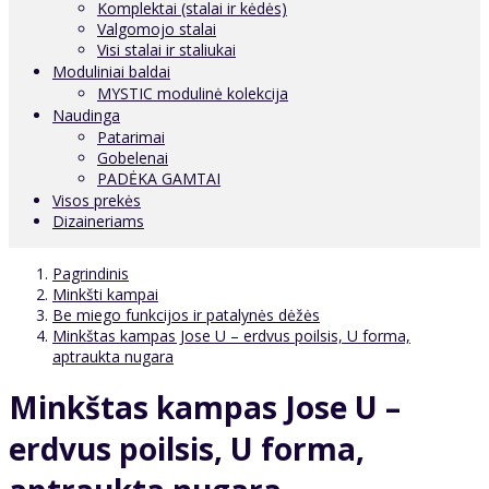
Komplektai (stalai ir kėdės)
Valgomojo stalai
Visi stalai ir staliukai
Moduliniai baldai
MYSTIC modulinė kolekcija
Naudinga
Patarimai
Gobelenai
PADĖKA GAMTAI
Visos prekės
Dizaineriams
Pagrindinis
Minkšti kampai
Be miego funkcijos ir patalynės dėžės
Minkštas kampas Jose U – erdvus poilsis, U forma,
aptraukta nugara
Minkštas kampas Jose U –
erdvus poilsis, U forma,