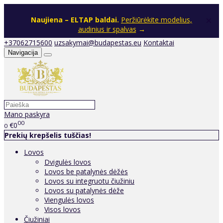
×
Naujiena – ELTAP baldai.
Peržiūrėkite modelius,
audinius ir spalvas
→
+37062715600
uzsakymai@budapestas.eu
Kontaktai
Navigacija
Mano paskyra
00
€0
0
Prekių krepšelis tuščias!
Lovos
Dvigulės lovos
Lovos be patalynės dėžės
Lovos su integruotu čiužiniu
Lovos su patalynės dėže
Viengulės lovos
Visos lovos
Čiužiniai