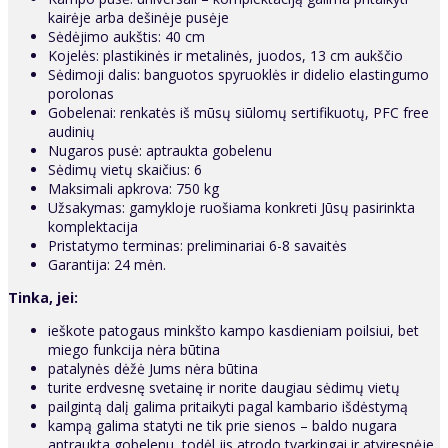
kairėje arba dešinėje pusėje
Sėdėjimo aukštis: 40 cm
Kojelės: plastikinės ir metalinės, juodos, 13 cm aukščio
Sėdimoji dalis: banguotos spyruoklės ir didelio elastingumo
porolonas
Gobelenai: renkatės iš mūsų siūlomų sertifikuotų, PFC free
audinių
Nugaros pusė: aptraukta gobelenu
Sėdimų vietų skaičius: 6
Maksimali apkrova: 750 kg
Užsakymas: gamykloje ruošiama konkreti Jūsų pasirinkta
komplektacija
Pristatymo terminas: preliminariai 6-8 savaitės
Garantija: 24 mėn.
Tinka, jei:
ieškote patogaus minkšto kampo kasdieniam poilsiui, bet
miego funkcija nėra būtina
patalynės dėžė Jums nėra būtina
turite erdvesnę svetainę ir norite daugiau sėdimų vietų
pailgintą dalį galima pritaikyti pagal kambario išdėstymą
kampą galima statyti ne tik prie sienos – baldo nugara
aptraukta gobelenu, todėl jis atrodo tvarkingai ir atviresnėje