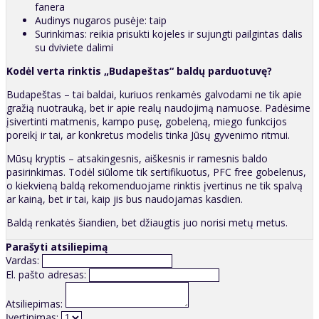
fanera
Audinys nugaros pusėje: taip
Surinkimas: reikia prisukti kojeles ir sujungti pailgintas dalis
su dviviete dalimi
Kodėl verta rinktis „Budapeštas“ baldų parduotuvę?
Budapeštas – tai baldai, kuriuos renkamės galvodami ne tik apie
gražią nuotrauką, bet ir apie realų naudojimą namuose. Padėsime
įsivertinti matmenis, kampo pusę, gobeleną, miego funkcijos
poreikį ir tai, ar konkretus modelis tinka Jūsų gyvenimo ritmui.
Mūsų kryptis – atsakingesnis, aiškesnis ir ramesnis baldo
pasirinkimas. Todėl siūlome tik sertifikuotus, PFC free gobelenus,
o kiekvieną baldą rekomenduojame rinktis įvertinus ne tik spalvą
ar kainą, bet ir tai, kaip jis bus naudojamas kasdien.
Baldą renkatės šiandien, bet džiaugtis juo norisi metų metus.
Parašyti atsiliepimą
Vardas:
El. pašto adresas:
Atsiliepimas:
Įvertinimas: