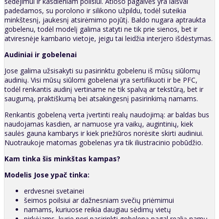
sėdėjimui ir kasdieniam poilsiui. Atlošo pagalvės yra laisvai
padedamos, su porolono ir silikono užpildu, todėl suteikia
minkštesnį, jaukesnį atsirėmimo pojūtį. Baldo nugara aptraukta
gobelenu, todėl modelį galima statyti ne tik prie sienos, bet ir
atviresnėje kambario vietoje, jeigu tai leidžia interjero išdėstymas.
Audiniai ir gobelenai
Jose galima užsisakyti su pasirinktu gobelenu iš mūsų siūlomų
audinių. Visi mūsų siūlomi gobelenai yra sertifikuoti ir be PFC,
todėl renkantis audinį vertiname ne tik spalvą ar tekstūrą, bet ir
saugumą, praktiškumą bei atsakingesnį pasirinkimą namams.
Renkantis gobeleną verta įvertinti realų naudojimą: ar baldas bus
naudojamas kasdien, ar namuose yra vaikų, augintinių, kiek
saulės gauna kambarys ir kiek priežiūros norėsite skirti audiniui.
Nuotraukoje matomas gobelenas yra tik iliustracinio pobūdžio.
Kam tinka šis minkštas kampas?
Modelis Jose ypač tinka:
erdvesnei svetainei
šeimos poilsiui ar dažnesniam svečių priėmimui
namams, kuriuose reikia daugiau sėdimų vietų
pirkėjams, kurie nori pasirinkti gobeleną pagal realią namų