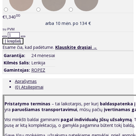
00
€1,340
arba 10 mėn. po 134 €
su PVM
Esame čia, kad padėtume.
Klauskite drąsiai →
Garantija:
24 mėnesiai
Kilmės šalis:
Lenkija
Gamintojas:
ROPEZ
Aprašymas
(0) Atsiliepimai
P
ristatymo terminas
– tai laikotarpis, per kurį
baldaspatenka į
yra
paruošiamas transportavimui
, mūsų pačių
įvertinamas g
Visi minkšti baldai gaminami
pagal individualų Jūsų užsakymą
. 
pusę ar kitą komplektaciją, o gamykla pagamina būtent tokį baldą,
Gavę Jūsų mokėjimą, užsakymą pateikiame gamyklai, prieš apmokėda