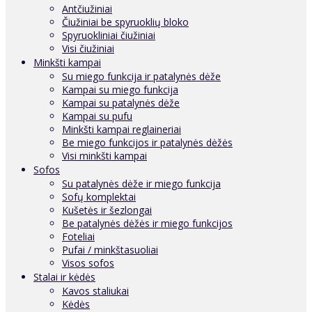
Antčiužiniai
Čiužiniai be spyruoklių bloko
Spyruokliniai čiužiniai
Visi čiužiniai
Minkšti kampai
Su miego funkcija ir patalynės dėže
Kampai su miego funkcija
Kampai su patalynės dėže
Kampai su pufu
Minkšti kampai reglaineriai
Be miego funkcijos ir patalynės dėžės
Visi minkšti kampai
Sofos
Su patalynės dėže ir miego funkcija
Sofų komplektai
Kušetės ir šezlongai
Be patalynės dėžės ir miego funkcijos
Foteliai
Pufai / minkštasuoliai
Visos sofos
Stalai ir kėdės
Kavos staliukai
Kėdės