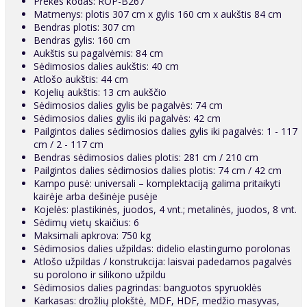
Prekės kodas: ROP-B267
Matmenys: plotis 307 cm x gylis 160 cm x aukštis 84 cm
Bendras plotis: 307 cm
Bendras gylis: 160 cm
Aukštis su pagalvėmis: 84 cm
Sėdimosios dalies aukštis: 40 cm
Atlošo aukštis: 44 cm
Kojelių aukštis: 13 cm aukščio
Sėdimosios dalies gylis be pagalvės: 74 cm
Sėdimosios dalies gylis iki pagalvės: 42 cm
Pailgintos dalies sėdimosios dalies gylis iki pagalvės: 1 - 117
cm / 2 - 117 cm
Bendras sėdimosios dalies plotis: 281 cm / 210 cm
Pailgintos dalies sėdimosios dalies plotis: 74 cm / 42 cm
Kampo pusė: universali – komplektaciją galima pritaikyti
kairėje arba dešinėje pusėje
Kojelės: plastikinės, juodos, 4 vnt.; metalinės, juodos, 8 vnt.
Sėdimų vietų skaičius: 6
Maksimali apkrova: 750 kg
Sėdimosios dalies užpildas: didelio elastingumo porolonas
Atlošo užpildas / konstrukcija: laisvai padedamos pagalvės
su porolono ir silikono užpildu
Sėdimosios dalies pagrindas: banguotos spyruoklės
Karkasas: drožlių plokštė, MDF, HDF, medžio masyvas,