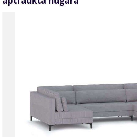
aptraukta nugara