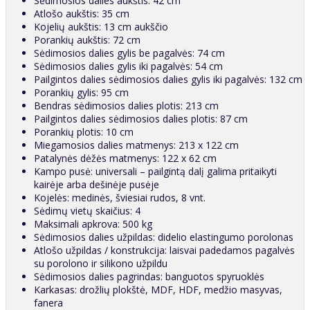
Sėdimosios dalies aukštis: 42 cm
Atlošo aukštis: 35 cm
Kojelių aukštis: 13 cm aukščio
Porankių aukštis: 72 cm
Sėdimosios dalies gylis be pagalvės: 74 cm
Sėdimosios dalies gylis iki pagalvės: 54 cm
Pailgintos dalies sėdimosios dalies gylis iki pagalvės: 132 cm
Porankių gylis: 95 cm
Bendras sėdimosios dalies plotis: 213 cm
Pailgintos dalies sėdimosios dalies plotis: 87 cm
Porankių plotis: 10 cm
Miegamosios dalies matmenys: 213 x 122 cm
Patalynės dėžės matmenys: 122 x 62 cm
Kampo pusė: universali – pailgintą dalį galima pritaikyti
kairėje arba dešinėje pusėje
Kojelės: medinės, šviesiai rudos, 8 vnt.
Sėdimų vietų skaičius: 4
Maksimali apkrova: 500 kg
Sėdimosios dalies užpildas: didelio elastingumo porolonas
Atlošo užpildas / konstrukcija: laisvai padedamos pagalvės
su porolono ir silikono užpildu
Sėdimosios dalies pagrindas: banguotos spyruoklės
Karkasas: drožlių plokštė, MDF, HDF, medžio masyvas,
fanera