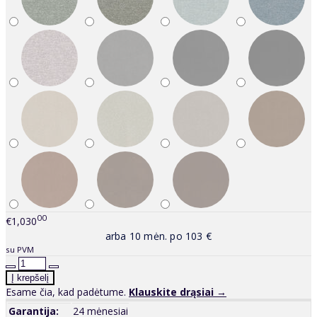
00
€1,030
arba 10 mėn. po 103 €
su PVM
Esame čia, kad padėtume.
Klauskite drąsiai →
Garantija:
24 mėnesiai