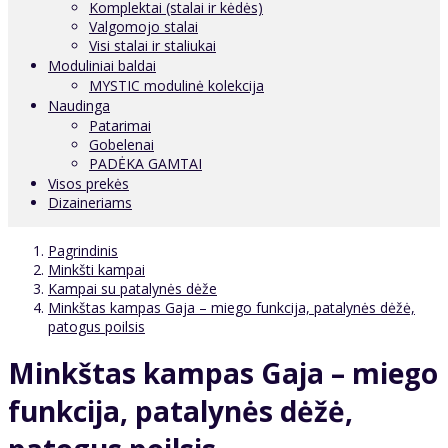
Komplektai (stalai ir kėdės)
Valgomojo stalai
Visi stalai ir staliukai
Moduliniai baldai
MYSTIC modulinė kolekcija
Naudinga
Patarimai
Gobelenai
PADĖKA GAMTAI
Visos prekės
Dizaineriams
Pagrindinis
Minkšti kampai
Kampai su patalynės dėže
Minkštas kampas Gaja – miego funkcija, patalynės dėžė,
patogus poilsis
Minkštas kampas Gaja – miego
funkcija, patalynės dėžė,