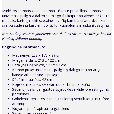
Minkštas kampas Gaja – kompaktiškas ir praktiškas kampas su
universalia pailginta dalimi su miego funkcija ir patalynės dėže. Tai
modelis, kuris gali tikti svetainei, svečių kambariui ar erdvei, kur
svarbu suderinti kasdienį poilsį, funkcionalumą ir aiškų išdėstymą.
Nuotraukoje esantis gobelenas yra tik iliustracija - rinkitės gobeleną
iš mūsų siūlomų audinių.
Pagrindinė informacija:
Matmenys: 238 x 170 x 89 cm
Miegama dalis: 213 x 122 cm
Patalynės dėžė: yra, 122 x 62 cm
Kampo pusė: universali – pailgintą dalį galima pritaikyti
kairėje arba dešinėje pusėje
Sėdėjimo aukštis: 42 cm
Kojelės: medinės, šviesiai rudos, 13 cm aukščio
Sėdimoji dalis: banguotos spyruoklės ir didelio elastingumo
porolonas
Gobelenai: renkatės iš mūsų siūlomų sertifikuotų, PFC free
audinių
Nugaros pusė: aptraukta gobelenu
Sėdimų vietų skaičius: 4