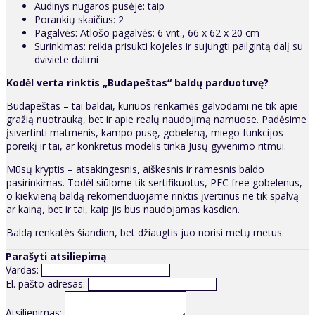
Audinys nugaros pusėje: taip
Porankių skaičius: 2
Pagalvės: Atlošo pagalvės: 6 vnt., 66 x 62 x 20 cm
Surinkimas: reikia prisukti kojeles ir sujungti pailgintą dalį su
dviviete dalimi
Kodėl verta rinktis „Budapeštas“ baldų parduotuvę?
Budapeštas – tai baldai, kuriuos renkamės galvodami ne tik apie
gražią nuotrauką, bet ir apie realų naudojimą namuose. Padėsime
įsivertinti matmenis, kampo pusę, gobeleną, miego funkcijos
poreikį ir tai, ar konkretus modelis tinka Jūsų gyvenimo ritmui.
Mūsų kryptis – atsakingesnis, aiškesnis ir ramesnis baldo
pasirinkimas. Todėl siūlome tik sertifikuotus, PFC free gobelenus,
o kiekvieną baldą rekomenduojame rinktis įvertinus ne tik spalvą
ar kainą, bet ir tai, kaip jis bus naudojamas kasdien.
Baldą renkatės šiandien, bet džiaugtis juo norisi metų metus.
Parašyti atsiliepimą
Vardas:
El. pašto adresas:
Atsiliepimas: