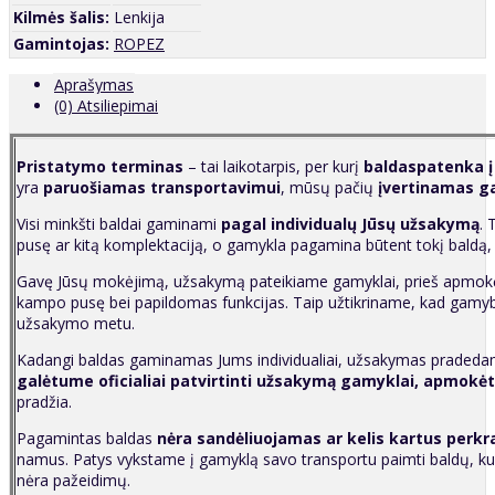
Kilmės šalis:
Lenkija
Gamintojas:
ROPEZ
Aprašymas
(0) Atsiliepimai
P
ristatymo terminas
– tai laikotarpis, per kurį
baldaspatenka į
yra
paruošiamas transportavimui
, mūsų pačių
įvertinamas g
Visi minkšti baldai gaminami
pagal individualų Jūsų užsakymą
. 
pusę ar kitą komplektaciją, o gamykla pagamina būtent tokį baldą,
Gavę Jūsų mokėjimą, užsakymą pateikiame gamyklai, prieš apmokėda
kampo pusę bei papildomas funkcijas. Taip užtikriname, kad gamy
užsakymo metu.
Kadangi baldas gaminamas Jums individualiai, užsakymas pradedama
galėtume oficialiai patvirtinti užsakymą gamyklai, apmokėt
pradžia.
Pagamintas baldas
nėra sandėliuojamas ar kelis kartus perk
namus. Patys vykstame į gamyklą savo transportu paimti baldų, kuri
nėra pažeidimų.