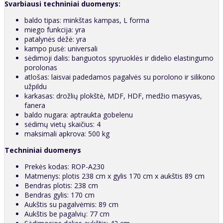
Svarbiausi techniniai duomenys:
baldo tipas: minkštas kampas, L forma
miego funkcija: yra
patalynės dėžė: yra
kampo pusė: universali
sėdimoji dalis: banguotos spyruoklės ir didelio elastingumo
porolonas
atlošas: laisvai padedamos pagalvės su porolono ir silikono
užpildu
karkasas: drožlių plokštė, MDF, HDF, medžio masyvas,
fanera
baldo nugara: aptraukta gobelenu
sėdimų vietų skaičius: 4
maksimali apkrova: 500 kg
Techniniai duomenys
Prekės kodas: ROP-A230
Matmenys: plotis 238 cm x gylis 170 cm x aukštis 89 cm
Bendras plotis: 238 cm
Bendras gylis: 170 cm
Aukštis su pagalvėmis: 89 cm
Aukštis be pagalvių: 77 cm