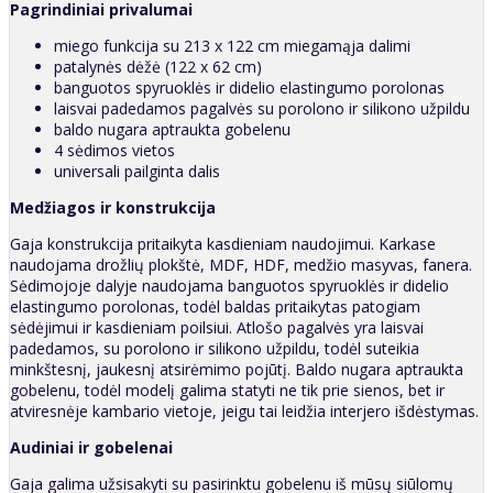
Pagrindiniai privalumai
miego funkcija su 213 x 122 cm miegamąja dalimi
patalynės dėžė (122 x 62 cm)
banguotos spyruoklės ir didelio elastingumo porolonas
laisvai padedamos pagalvės su porolono ir silikono užpildu
baldo nugara aptraukta gobelenu
4 sėdimos vietos
universali pailginta dalis
Medžiagos ir konstrukcija
Gaja konstrukcija pritaikyta kasdieniam naudojimui. Karkase
naudojama drožlių plokštė, MDF, HDF, medžio masyvas, fanera.
Sėdimojoje dalyje naudojama banguotos spyruoklės ir didelio
elastingumo porolonas, todėl baldas pritaikytas patogiam
sėdėjimui ir kasdieniam poilsiui. Atlošo pagalvės yra laisvai
padedamos, su porolono ir silikono užpildu, todėl suteikia
minkštesnį, jaukesnį atsirėmimo pojūtį. Baldo nugara aptraukta
gobelenu, todėl modelį galima statyti ne tik prie sienos, bet ir
atviresnėje kambario vietoje, jeigu tai leidžia interjero išdėstymas.
Audiniai ir gobelenai
Gaja galima užsisakyti su pasirinktu gobelenu iš mūsų siūlomų