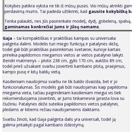
Kokybės patikra vyksta ne tik iš mūsų pusės. Visi mūsų atrinkti gam
perdavimą mums. Tai padeda užtikrinti, kad
g
ausite kokybišką b
Tenka palaukti, nes Jūs pasirenkate modelį, dydį, gobeleną, spalvą
gaminamas konkrečiai Jums ir Jūsų namams
.
Gaja
– tai kompaktiškas ir praktiškas kampas su universalia
pailginta dalimi. Modelis turi miego funkciją ir patalynės dėžę,
todėl gali būti praktiškas pasirinkimas svetainei, kurioje kartais
prireikia papildomos miegamos vietos ar vietos patalynei laikyti.
Bendri matmenys – plotis 238 cm, gylis 170 cm, aukštis 89 cm,
todėl prieš užsakant svarbu įsivertinti kambario plotą, praėjimus,
kampo pusę ir kitų baldų vietą.
Kasdieniam naudojimui svarbu ne tik baldo išvaizda, bet ir jo
funkcionalumas. Šis modelis gali būti naudojamas kaip papildoma
miegama vieta, tačiau pagrindiniam kasdieniam miegui vis tiek
rekomenduojama įsivertinti, ar Jums tinkamesnė įprasta lova su
čiužiniu. Patalynės dėžė suteikia papildomos vietos patalynei,
pledams ar kitiems rečiau naudojamiems daiktams.
Svarbu žinoti, kad Gaja pailginta dalis yra universali, todėl ją
galima pritaikyti pagal kambario išdėstymą.