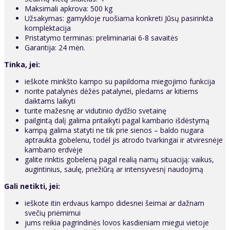
Maksimali apkrova: 500 kg
Užsakymas: gamykloje ruošiama konkreti Jūsų pasirinkta
komplektacija
Pristatymo terminas: preliminariai 6-8 savaitės
Garantija: 24 mėn.
Tinka, jei:
ieškote minkšto kampo su papildoma miegojimo funkcija
norite patalynės dėžės patalynei, pledams ar kitiems
daiktams laikyti
turite mažesnę ar vidutinio dydžio svetainę
pailgintą dalį galima pritaikyti pagal kambario išdėstymą
kampą galima statyti ne tik prie sienos – baldo nugara
aptraukta gobelenu, todėl jis atrodo tvarkingai ir atviresnėje
kambario erdvėje
galite rinktis gobeleną pagal realią namų situaciją: vaikus,
augintinius, saulę, priežiūrą ar intensyvesnį naudojimą
Gali netikti, jei:
ieškote itin erdvaus kampo didesnei šeimai ar dažnam
svečių priėmimui
jums reikia pagrindinės lovos kasdieniam miegui vietoje