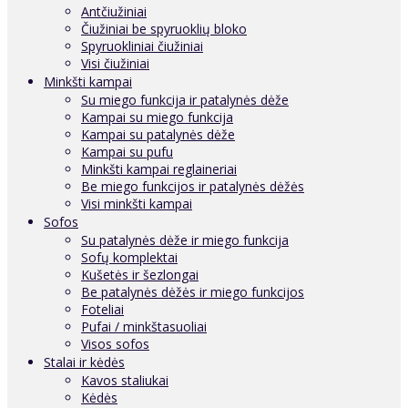
Antčiužiniai
Čiužiniai be spyruoklių bloko
Spyruokliniai čiužiniai
Visi čiužiniai
Minkšti kampai
Su miego funkcija ir patalynės dėže
Kampai su miego funkcija
Kampai su patalynės dėže
Kampai su pufu
Minkšti kampai reglaineriai
Be miego funkcijos ir patalynės dėžės
Visi minkšti kampai
Sofos
Su patalynės dėže ir miego funkcija
Sofų komplektai
Kušetės ir šezlongai
Be patalynės dėžės ir miego funkcijos
Foteliai
Pufai / minkštasuoliai
Visos sofos
Stalai ir kėdės
Kavos staliukai
Kėdės