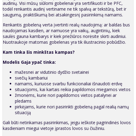
audinių. Visi mūsų siūlomi gobelenai yra sertifikuoti ir be PFC,
todėl renkantis audinį vertiname ne tik spalvą ar tekstūrą, bet ir
saugumą, praktiškumą bei atsakingesnį pasirinkimą namams.
Renkantis gobeleną verta įvertinti realų naudojimą: ar baldas bus
naudojamas kasdien, ar namuose yra vaikų, augintinių, kiek
saulės gauna kambarys ir kiek priežiūros norėsite skirti audiniui.
Nuotraukoje matomas gobelenas yra tik iliustracinio pobūdžio.
Kam tinka šis minkštas kampas?
Modelis Gaja ypač tinka:
mažesnei ar vidutinio dydžio svetainei
svečių kambariui
namams, kuriuose svarbu funkcionaliai išnaudoti erdvę
situacijoms, kai kartais reikia papildomos miegamos vietos
žmonėms, kurie nori papildomos vietos patalynei ar
pledams
pirkėjams, kurie nori pasirinkti gobeleną pagal realią namų
situaciją
Gali būti netinkamas pasirinkimas, jeigu ieškote pagrindinės lovos
kasdieniam miegui vietoje įprastos lovos su čiužiniu.