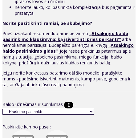
įprastos lovos su čiužiniu
nenorite laukti, kol pasirinkta komplektacija bus pagaminta ir
pristatyta
Norite pasitikrinti ramiai, be skubėjimo?
Prieš užsakant rekomenduojame peržiūrėti
„Atsakingo baldo
pasirinkimo klausimyną: ką įsivertinti prieš perkant?“
arba
nemokamai parsisiųsti Budapešto parengtą e. knygą
„Atsakingo
baldo pasirinkimo gidas“
. Joje rasite praktinius patarimus apie
namų situaciją, gobeleno pasirinkimą, miego funkciją, baldo
kokybę, priežiūrą ir dažniausias klaidas renkantis baldą.
Jeigu norite konkretaus patarimo dėl šio modelio, parašykite
mums - padėsime įsivertinti matmenis, kampo pusę, gobeleną ir
tai, ar Gaja atitinka Jūsų realų naudojimą.
Baldo užnešimas ir surinkimas
:
?
Pasirinkite kampo pusę :