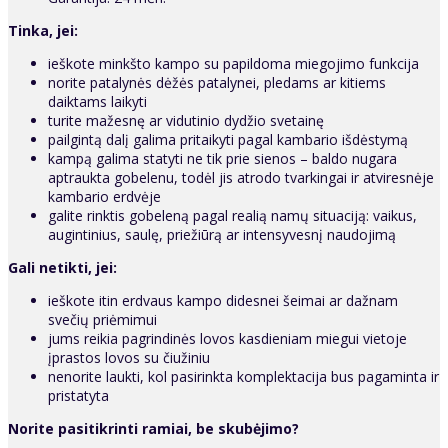
Tinka, jei:
ieškote minkšto kampo su papildoma miegojimo funkcija
norite patalynės dėžės patalynei, pledams ar kitiems
daiktams laikyti
turite mažesnę ar vidutinio dydžio svetainę
pailgintą dalį galima pritaikyti pagal kambario išdėstymą
kampą galima statyti ne tik prie sienos – baldo nugara
aptraukta gobelenu, todėl jis atrodo tvarkingai ir atviresnėje
kambario erdvėje
galite rinktis gobeleną pagal realią namų situaciją: vaikus,
augintinius, saulę, priežiūrą ar intensyvesnį naudojimą
Gali netikti, jei:
ieškote itin erdvaus kampo didesnei šeimai ar dažnam
svečių priėmimui
jums reikia pagrindinės lovos kasdieniam miegui vietoje
įprastos lovos su čiužiniu
nenorite laukti, kol pasirinkta komplektacija bus pagaminta ir
pristatyta
Norite pasitikrinti ramiai, be skubėjimo?