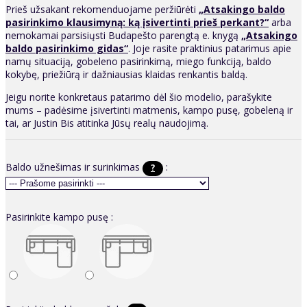
Prieš užsakant rekomenduojame peržiūrėti
„Atsakingo baldo
pasirinkimo klausimyną: ką įsivertinti prieš perkant?“
arba
nemokamai parsisiųsti Budapešto parengtą e. knygą
„Atsakingo
baldo pasirinkimo gidas“
. Joje rasite praktinius patarimus apie
namų situaciją, gobeleno pasirinkimą, miego funkciją, baldo
kokybę, priežiūrą ir dažniausias klaidas renkantis baldą.
Jeigu norite konkretaus patarimo dėl šio modelio, parašykite
mums – padėsime įsivertinti matmenis, kampo pusę, gobeleną ir
tai, ar Justin Bis atitinka Jūsų realų naudojimą.
Baldo užnešimas ir surinkimas
:
?
Pasirinkite kampo pusę :