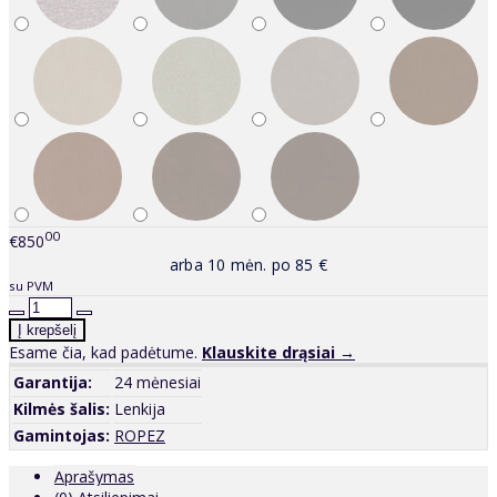
00
€850
arba 10 mėn. po 85 €
su PVM
Esame čia, kad padėtume.
Klauskite drąsiai →
Garantija:
24 mėnesiai
Kilmės šalis:
Lenkija
Gamintojas:
ROPEZ
Aprašymas