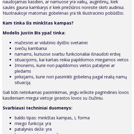
naudojamas kasdien, ar namuose yra vaikų, augintinių, kiek
saulės gauna kambarys ir kiek priežiūros norėsite skirti audiniui.
Nuotraukoje matomas gobelenas yra tik iliustracinio pobūdžio.
Kam tinka šis minkštas kampas?
Modelis Justin Bis ypač tinka:
mažesnei ar vidutinio dydžio svetainei
svečių kambariui
namams, kuriuose svarbu funkcionaliai išnaudoti erdvę
situacijoms, kai kartais reikia papildomos miegamos vietos
žmonėms, kurie nori papildomos vietos patalynei ar
pledams
pirkėjams, kurie nori pasirinkti gobeleną pagal realią namų
situaciją
Gali būti netinkamas pasirinkimas, jeigu ieškote pagrindinės lovos
kasdieniam miegui vietoje įprastos lovos su čiužiniu.
Svarbiausi techniniai duomenys:
baldo tipas: minkštas kampas, L forma
miego funkcija: yra
patalynės dėžė: yra