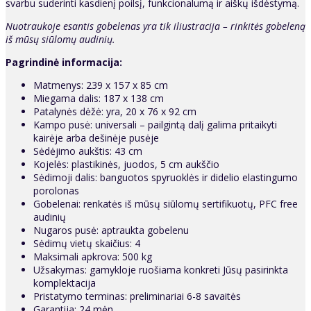
svarbu suderinti kasdienį poilsį, funkcionalumą ir aiškų išdėstymą.
Nuotraukoje esantis gobelenas yra tik iliustracija – rinkitės gobeleną
iš mūsų siūlomų audinių.
Pagrindinė informacija:
Matmenys: 239 x 157 x 85 cm
Miegama dalis: 187 x 138 cm
Patalynės dėžė: yra, 20 x 76 x 92 cm
Kampo pusė: universali – pailgintą dalį galima pritaikyti
kairėje arba dešinėje pusėje
Sėdėjimo aukštis: 43 cm
Kojelės: plastikinės, juodos, 5 cm aukščio
Sėdimoji dalis: banguotos spyruoklės ir didelio elastingumo
porolonas
Gobelenai: renkatės iš mūsų siūlomų sertifikuotų, PFC free
audinių
Nugaros pusė: aptraukta gobelenu
Sėdimų vietų skaičius: 4
Maksimali apkrova: 500 kg
Užsakymas: gamykloje ruošiama konkreti Jūsų pasirinkta
komplektacija
Pristatymo terminas: preliminariai 6-8 savaitės
Garantija: 24 mėn.