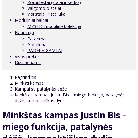
Komplektai (stalai ir kėdės)
Valgomojo stalai
Visi stalai ir staliukai
Moduliniai baldai
MYSTIC modulinė kolekcija
Naudinga
Patarimai
Gobelenai
PADĖKA GAMTAI
Visos prekės
Dizaineriams
Pagrindinis
Minkšti kampai
Kampai su patalynės dėže
Minkštas kampas Justin Bis – miego funkcija, patalynės
dėžė, kompaktiškas dydis
Minkštas kampas Justin Bis –
miego funkcija, patalynės