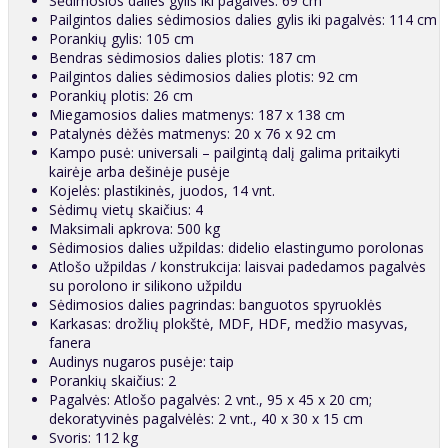
Sėdimosios dalies gylis iki pagalvės: 69 cm
Pailgintos dalies sėdimosios dalies gylis iki pagalvės: 114 cm
Porankių gylis: 105 cm
Bendras sėdimosios dalies plotis: 187 cm
Pailgintos dalies sėdimosios dalies plotis: 92 cm
Porankių plotis: 26 cm
Miegamosios dalies matmenys: 187 x 138 cm
Patalynės dėžės matmenys: 20 x 76 x 92 cm
Kampo pusė: universali – pailgintą dalį galima pritaikyti
kairėje arba dešinėje pusėje
Kojelės: plastikinės, juodos, 14 vnt.
Sėdimų vietų skaičius: 4
Maksimali apkrova: 500 kg
Sėdimosios dalies užpildas: didelio elastingumo porolonas
Atlošo užpildas / konstrukcija: laisvai padedamos pagalvės
su porolono ir silikono užpildu
Sėdimosios dalies pagrindas: banguotos spyruoklės
Karkasas: drožlių plokštė, MDF, HDF, medžio masyvas,
fanera
Audinys nugaros pusėje: taip
Porankių skaičius: 2
Pagalvės: Atlošo pagalvės: 2 vnt., 95 x 45 x 20 cm;
dekoratyvinės pagalvėlės: 2 vnt., 40 x 30 x 15 cm
Svoris: 112 kg