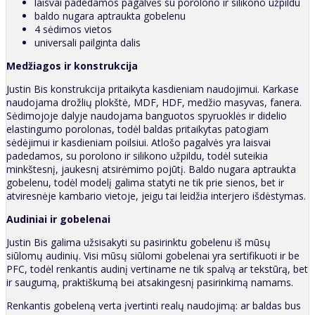
laisvai padedamos pagalvės su porolono ir silikono užpildu
baldo nugara aptraukta gobelenu
4 sėdimos vietos
universali pailginta dalis
Medžiagos ir konstrukcija
Justin Bis konstrukcija pritaikyta kasdieniam naudojimui. Karkase
naudojama drožlių plokštė, MDF, HDF, medžio masyvas, fanera.
Sėdimojoje dalyje naudojama banguotos spyruoklės ir didelio
elastingumo porolonas, todėl baldas pritaikytas patogiam
sėdėjimui ir kasdieniam poilsiui. Atlošo pagalvės yra laisvai
padedamos, su porolono ir silikono užpildu, todėl suteikia
minkštesnį, jaukesnį atsirėmimo pojūtį. Baldo nugara aptraukta
gobelenu, todėl modelį galima statyti ne tik prie sienos, bet ir
atviresnėje kambario vietoje, jeigu tai leidžia interjero išdėstymas.
Audiniai ir gobelenai
Justin Bis galima užsisakyti su pasirinktu gobelenu iš mūsų
siūlomų audinių. Visi mūsų siūlomi gobelenai yra sertifikuoti ir be
PFC, todėl renkantis audinį vertiname ne tik spalvą ar tekstūrą, bet
ir saugumą, praktiškumą bei atsakingesnį pasirinkimą namams.
Renkantis gobeleną verta įvertinti realų naudojimą: ar baldas bus