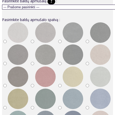
Pasirinkite baldų apmušalą
:
?
Pasirinkite baldų apmušalo spalvą :