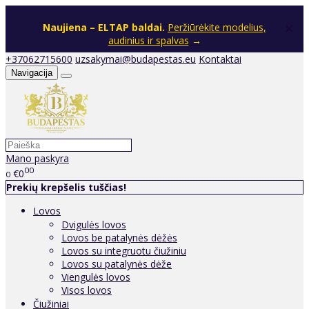
×
Naujiena – ELTAP baldai.
Peržiūrėkite modelius,
audinius ir spalvas
→
+37062715600
uzsakymai@budapestas.eu
Kontaktai
Navigacija
Mano paskyra
00
€0
0
Prekių krepšelis tuščias!
Lovos
Dvigulės lovos
Lovos be patalynės dėžės
Lovos su integruotu čiužiniu
Lovos su patalynės dėže
Viengulės lovos
Visos lovos
Čiužiniai