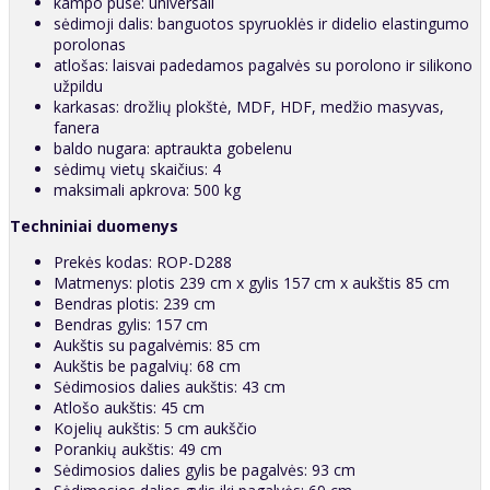
kampo pusė: universali
sėdimoji dalis: banguotos spyruoklės ir didelio elastingumo
porolonas
atlošas: laisvai padedamos pagalvės su porolono ir silikono
užpildu
karkasas: drožlių plokštė, MDF, HDF, medžio masyvas,
fanera
baldo nugara: aptraukta gobelenu
sėdimų vietų skaičius: 4
maksimali apkrova: 500 kg
Techniniai duomenys
Prekės kodas: ROP-D288
Matmenys: plotis 239 cm x gylis 157 cm x aukštis 85 cm
Bendras plotis: 239 cm
Bendras gylis: 157 cm
Aukštis su pagalvėmis: 85 cm
Aukštis be pagalvių: 68 cm
Sėdimosios dalies aukštis: 43 cm
Atlošo aukštis: 45 cm
Kojelių aukštis: 5 cm aukščio
Porankių aukštis: 49 cm
Sėdimosios dalies gylis be pagalvės: 93 cm