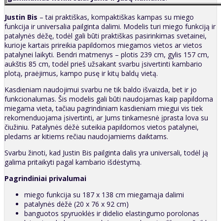
Justin Bis
– tai praktiškas, kompaktiškas kampas su miego
funkcija ir universalia pailginta dalimi. Modelis turi miego funkciją ir
patalynės dėžę, todėl gali būti praktiškas pasirinkimas svetainei,
kurioje kartais prireikia papildomos miegamos vietos ar vietos
patalynei laikyti. Bendri matmenys – plotis 239 cm, gylis 157 cm,
aukštis 85 cm, todėl prieš užsakant svarbu įsivertinti kambario
plotą, praėjimus, kampo pusę ir kitų baldų vietą.
Kasdieniam naudojimui svarbu ne tik baldo išvaizda, bet ir jo
funkcionalumas. Šis modelis gali būti naudojamas kaip papildoma
miegama vieta, tačiau pagrindiniam kasdieniam miegui vis tiek
rekomenduojama įsivertinti, ar Jums tinkamesnė įprasta lova su
čiužiniu. Patalynės dėžė suteikia papildomos vietos patalynei,
pledams ar kitiems rečiau naudojamiems daiktams.
Svarbu žinoti, kad Justin Bis pailginta dalis yra universali, todėl ją
galima pritaikyti pagal kambario išdėstymą.
Pagrindiniai privalumai
miego funkcija su 187 x 138 cm miegamąja dalimi
patalynės dėžė (20 x 76 x 92 cm)
banguotos spyruoklės ir didelio elastingumo porolonas