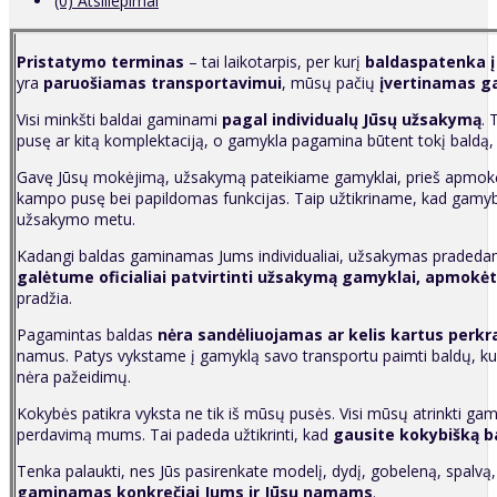
(0) Atsiliepimai
P
ristatymo terminas
– tai laikotarpis, per kurį
baldaspatenka į
yra
paruošiamas transportavimui
, mūsų pačių
įvertinamas g
Visi minkšti baldai gaminami
pagal individualų Jūsų užsakymą
. 
pusę ar kitą komplektaciją, o gamykla pagamina būtent tokį baldą,
Gavę Jūsų mokėjimą, užsakymą pateikiame gamyklai, prieš apmokėda
kampo pusę bei papildomas funkcijas. Taip užtikriname, kad gamy
užsakymo metu.
Kadangi baldas gaminamas Jums individualiai, užsakymas pradedama
galėtume oficialiai patvirtinti užsakymą gamyklai, apmokėt
pradžia.
Pagamintas baldas
nėra sandėliuojamas ar kelis kartus perk
namus. Patys vykstame į gamyklą savo transportu paimti baldų, kuri
nėra pažeidimų.
Kokybės patikra vyksta ne tik iš mūsų pusės. Visi mūsų atrinkti gam
perdavimą mums. Tai padeda užtikrinti, kad
g
ausite kokybišką b
Tenka palaukti, nes Jūs pasirenkate modelį, dydį, gobeleną, spalvą
gaminamas konkrečiai Jums ir Jūsų namams
.