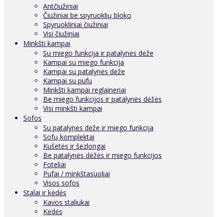
Antčiužiniai
Čiužiniai be spyruoklių bloko
Spyruokliniai čiužiniai
Visi čiužiniai
Minkšti kampai
Su miego funkcija ir patalynės dėže
Kampai su miego funkcija
Kampai su patalynės dėže
Kampai su pufu
Minkšti kampai reglaineriai
Be miego funkcijos ir patalynės dėžės
Visi minkšti kampai
Sofos
Su patalynės dėže ir miego funkcija
Sofų komplektai
Kušetės ir šezlongai
Be patalynės dėžės ir miego funkcijos
Foteliai
Pufai / minkštasuoliai
Visos sofos
Stalai ir kėdės
Kavos staliukai
Kėdės