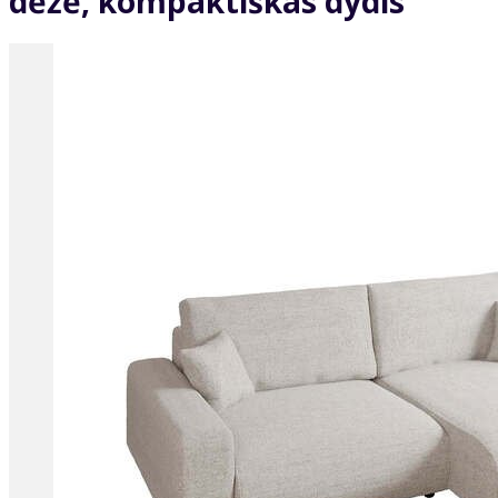
dėžė, kompaktiškas dydis