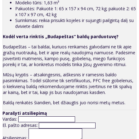
Modelio tūris: 1,63 m³
Pakuotės: Pakuotė 1: 65 x 157 x 94 cm, 72 kg; pakuotė 2: 65
x 107 x 97 cm, 42 kg
Surinkimas: reikia prisukti kojeles ir sujungti pailgintą dalį su
dviviete dalimi
Kodėl verta rinktis „Budapeštas“ baldų parduotuvę?
Budapeštas – tai baldai, kuriuos renkamės galvodami ne tik apie
gražią nuotrauką, bet ir apie realų naudojimą namuose. Padėsime
įsivertinti matmenis, kampo pusę, gobeleną, miego funkcijos
poreikį ir tai, ar konkretus modelis tinka Jūsų gyvenimo ritmui.
Mūsų kryptis – atsakingesnis, aiškesnis ir ramesnis baldo
pasirinkimas. Todėl siūlome tik sertifikuotus, PFC free gobelenus,
o kiekvieną baldą rekomenduojame rinktis įvertinus ne tik spalvą
ar kainą, bet ir tai, kaip jis bus naudojamas kasdien.
Baldą renkatės šiandien, bet džiaugtis juo norisi metų metus.
Parašyti atsiliepimą
Vardas:
El. pašto adresas:
Atsiliepimas: