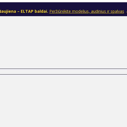
aujiena – ELTAP baldai.
Peržiūrėkite modelius, audinius ir spalvas