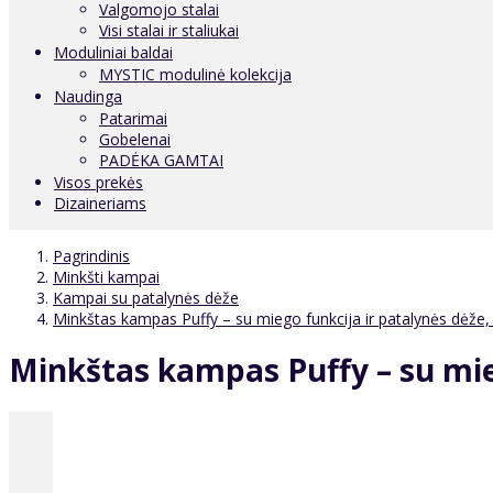
Valgomojo stalai
Visi stalai ir staliukai
Moduliniai baldai
MYSTIC modulinė kolekcija
Naudinga
Patarimai
Gobelenai
PADĖKA GAMTAI
Visos prekės
Dizaineriams
Pagrindinis
Minkšti kampai
Kampai su patalynės dėže
Minkštas kampas Puffy – su miego funkcija ir patalynės dėže,
Minkštas kampas Puffy – su mie