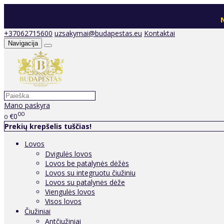
N
+37062715600
uzsakymai@budapestas.eu
Kontaktai
Navigacija
Mano paskyra
00
€0
0
Prekių krepšelis tuščias!
Lovos
Dvigulės lovos
Lovos be patalynės dėžės
Lovos su integruotu čiužiniu
Lovos su patalynės dėže
Viengulės lovos
Visos lovos
Čiužiniai
Antčiužiniai