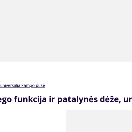
 universalia kampo puse
go funkcija ir patalynės dėže, u