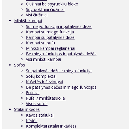
Čiužiniai be spyruoklių bloko
Spyruokliniai čiužiniai
Visi čiužiniai
Minkšti kampai
Su miego funkcija ir patalynės dėže
Kampai su miego funkcija
Kampai su patalynės dėže
Kampai su pufu
Minkšti kampai reglaineriai
Be miego funkcijos ir patalynės dėžės
Visi minkšti kampai
Sofos
Su patalynės dėže ir miego funkcija
Sofų komplektai
Kušetės ir šezlongai
Be patalynės dėžės ir miego funkcijos
Foteliai
Pufai / minkštasuoliai
Visos sofos
Stalai ir kėdės
Kavos staliukai
Kėdės
Komplektai (stalai ir kėdės)