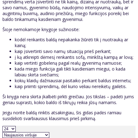
sprendimą verta įsivertinti ne tik kainą, dizainą ar nuotrauką, bet ir
savo namus, gyvenimo būdą, naudojimo intensyvumą, vaikų ar
augintinių buvimą, audinio priežiūrą, miego funkcijos poreikį bei
baldo tinkamumą kasdieniam gyvenimui.
Šioje nemokamoje knygoje sužinosite:
kodėl renkantis baldą nepakanka žiūrėti tik į nuotrauką ar
kainą;
kaip įsivertinti savo namų situaciją prieš perkant;
į ką atkreipti dėmesį renkantis sofą, minkštą kampą ar lovą;
kaip vertinti gobeleną pagal realų gyvenimą namuose;
kada miego funkcija gali tikti kasdieniam miegui, o kada
labiau skirta svečiams;
kokių klaidų dažniausiai pasitaiko perkant baldus internetu;
kaip priimti sprendimą, dėl kurio vėliau nereikėtų gailėtis.
Ši knyga nėra skirta įkalbėti pirkti greičiau. Jos tikslas – padėti jums
geriau suprasti, kokio baldo iš tikrųjų reikia jūsų namams.
Jeigu norite baldą rinktis atsakingiau, šis gidas padės ramiau
susidėlioti svarbiausius klausimus prieš pirkimą.