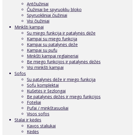
Antčiužiniai
Čiužiniai be spyruoklių bloko
Spyruokliniai čiužiniai
Visi čiužiniai
Minkšti kampai
Su miego funkcija ir patalynės dėže
Kampai su miego funkcija
Kampai su patalynės dėže
Kampai su pufu
Minkšti kampai reglaineriai
Be miego funkcijos ir patalynės dėžės
Visi minkšti kampai
Sofos
Su patalynės dėže ir miego funkcija
Sofų komplektai
Kušetės ir šezlongai
Be patalynės dėžės ir miego funkcijos
Foteliai
Pufai / minkštasuoliai
Visos sofos
Stalai ir kėdės
Kavos staliukai
Kėdės