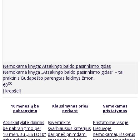
Nemokama knyga: Atsakingo baldo pasirinkimo gidas
Nemokama knyga „Atsakingo baldo pasirinkimo gidas“ – tai
praktinis Budapešto parengtas leidinys žmon..
00
€0
Į krepšelį
10 mėnesių be
Klausimynas prieš
Nemokamas
pabrangimo
perkant
pristatymas
Atsiskaitykite dalimis
Įsivertinkite
Pristatome visoje
be pabrangimo per
svarbiausius kriterijus
Lietuvoje
10 mėn. su „ESTO10“
dar prieš priimdami
nemokamai, išskyrus