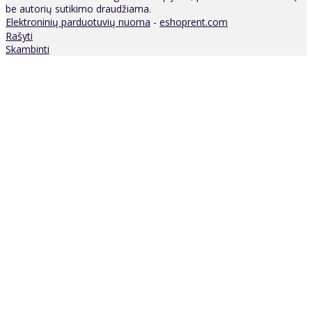
be autorių sutikimo draudžiama.
Elektroninių parduotuvių nuoma
-
eshoprent.com
Rašyti
Skambinti