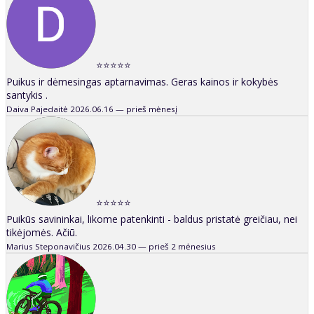
⭐⭐⭐⭐⭐
Puikus ir dėmesingas aptarnavimas. Geras kainos ir kokybės
santykis .
Daiva Pajedaitė
2026.06.16 — prieš mėnesį
⭐⭐⭐⭐⭐
Puikūs savininkai, likome patenkinti - baldus pristatė greičiau, nei
tikėjomės. Ačiū.
Marius Steponavičius
2026.04.30 — prieš 2 mėnesius