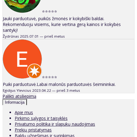
⭐⭐⭐⭐⭐
Jauki parduotuvė, puikūs žmonės ir kokybiški baldai.
Rekomenduoju visiems, kurie vertina gerą kainos ir kokybės
santykį!
Žydrūnas
2025.07.01 — prieš metus
⭐⭐⭐⭐⭐
Puiki parduotuvė.Labai malonūs parduotuvės šeimininkai.
Egidijus Ylevicius
2023.04.22 — prieš 3 metus
Palikti atsiliepimą
Informacija
Apie mus
Pirkimo sąlygos ir taisyklės
Privatumo politika ir slapukų naudojimas
Prekių pristatymas
Baldų užnešimas ir surinkimas