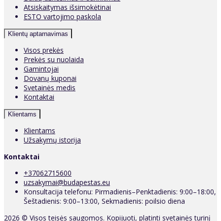
Atsiskaitymas išsimokėtinai
ESTO vartojimo paskola
Klientų aptarnavimas
Visos prekės
Prekės su nuolaida
Gamintojai
Dovanų kuponai
Svetainės medis
Kontaktai
Klientams
Klientams
Užsakymų istorija
Kontaktai
+37062715600
uzsakymai@budapestas.eu
Konsultacija telefonu: Pirmadienis–Penktadienis: 9:00–18:00,
Šeštadienis: 9:00–13:00, Sekmadienis: poilsio diena
2026 © Visos teisės saugomos. Kopijuoti, platinti svetainės turinį