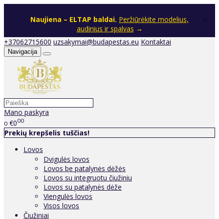
×
Naujiena – ELTAP baldai.
Peržiūrėkite modelius,
audinius ir spalvas
→
+37062715600
uzsakymai@budapestas.eu
Kontaktai
Navigacija
Mano paskyra
00
€0
0
Prekių krepšelis tuščias!
Lovos
Dvigulės lovos
Lovos be patalynės dėžės
Lovos su integruotu čiužiniu
Lovos su patalynės dėže
Viengulės lovos
Visos lovos
Čiužiniai