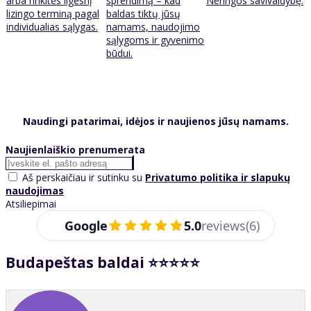
arba rinkitės ilgesnį
sprendimą – kad
Neringos savivaldybę.
lizingo terminą pagal
baldas tiktų jūsų
individualias sąlygas.
namams, naudojimo
sąlygoms ir gyvenimo
būdui.
Naudingi patarimai, idėjos ir naujienos jūsų namams.
Naujienlaiškio prenumerata
Aš perskaičiau ir sutinku su
Privatumo politika ir slapukų
naudojimas
Atsiliepimai
Google
5.0
reviews
(6)
Budapeštas baldai ⭐⭐⭐⭐⭐