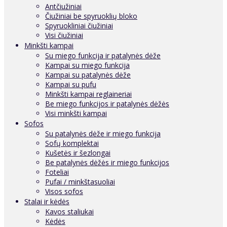
Antčiužiniai
Čiužiniai be spyruoklių bloko
Spyruokliniai čiužiniai
Visi čiužiniai
Minkšti kampai
Su miego funkcija ir patalynės dėže
Kampai su miego funkcija
Kampai su patalynės dėže
Kampai su pufu
Minkšti kampai reglaineriai
Be miego funkcijos ir patalynės dėžės
Visi minkšti kampai
Sofos
Su patalynės dėže ir miego funkcija
Sofų komplektai
Kušetės ir šezlongai
Be patalynės dėžės ir miego funkcijos
Foteliai
Pufai / minkštasuoliai
Visos sofos
Stalai ir kėdės
Kavos staliukai
Kėdės