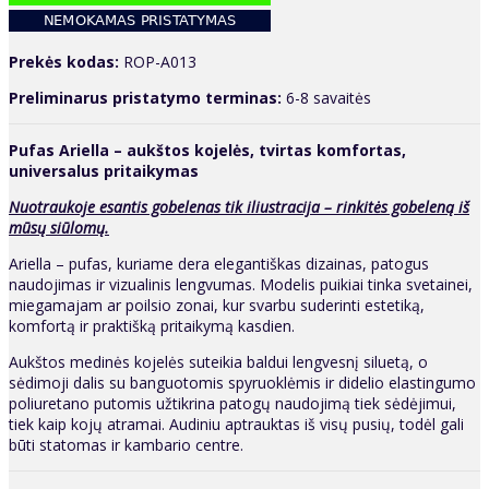
Prekės kodas:
ROP-A013
Preliminarus pristatymo terminas:
6-8 savaitės
Pufas Ariella – aukštos kojelės, tvirtas komfortas,
universalus pritaikymas
Nuotraukoje esantis gobelenas tik iliustracija – rinkitės gobeleną iš
mūsų siūlomų.
Ariella – pufas, kuriame dera elegantiškas dizainas, patogus
naudojimas ir vizualinis lengvumas. Modelis puikiai tinka svetainei,
miegamajam ar poilsio zonai, kur svarbu suderinti estetiką,
komfortą ir praktišką pritaikymą kasdien.
Aukštos medinės kojelės suteikia baldui lengvesnį siluetą, o
sėdimoji dalis su banguotomis spyruoklėmis ir didelio elastingumo
poliuretano putomis užtikrina patogų naudojimą tiek sėdėjimui,
tiek kaip kojų atramai. Audiniu aptrauktas iš visų pusių, todėl gali
būti statomas ir kambario centre.