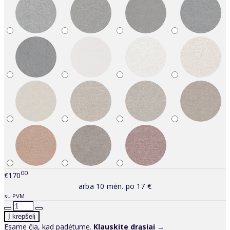
00
€170
arba 10 mėn. po 17 €
su PVM
Esame čia, kad padėtume.
Klauskite drąsiai →