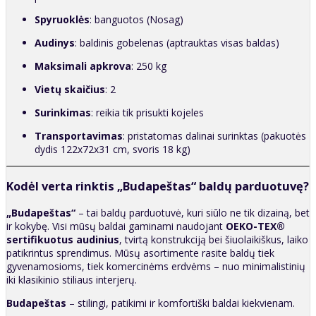
Spyruoklės
: banguotos (Nosag)
Audinys
: baldinis gobelenas (aptrauktas visas baldas)
Maksimali apkrova
: 250 kg
Vietų skaičius
: 2
Surinkimas
: reikia tik prisukti kojeles
Transportavimas
: pristatomas dalinai surinktas (pakuotės
dydis 122x72x31 cm, svoris 18 kg)
Kodėl verta rinktis „Budapeštas“ baldų parduotuvę?
„Budapeštas“
– tai baldų parduotuvė, kuri siūlo ne tik dizainą, bet
ir kokybę. Visi mūsų baldai gaminami naudojant
OEKO-TEX®
sertifikuotus audinius
, tvirtą konstrukciją bei šiuolaikiškus, laiko
patikrintus sprendimus. Mūsų asortimente rasite baldų tiek
gyvenamosioms, tiek komercinėms erdvėms – nuo minimalistinių
iki klasikinio stiliaus interjerų.
Budapeštas
– stilingi, patikimi ir komfortiški baldai kiekvienam.