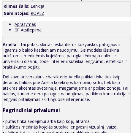
Kilmės šalis:
Lenkija
Gamintojas:
ROPEZ
Aprašymas
(0) Atsiliepimai
Ariella
– tai pufas, skirtas ieškantiems kokybiško, patogaus ir
ilgaamžio baldo kasdieniam naudojimui. Šis modelis išsiskiria
aukštomis medinėmis kojelėmis, patogia sėdimąja dalimi ir
universaliu dizainu, todėl interjerui suteikia lengvumo, estetikos ir
praktiškumo pojūtį.
Dėl savo universalaus charakterio Ariella puikiai tinka tiek kaip
derantis baldas prie Ariella kolekcijos kampinių sofų, tiek kaip
atskiras akcentas svetainėje, miegamajame ar poilsio zonoje. Tai
baldas, kuriame dera patogus naudojimas, patikima konstrukcija ir
lengvas pritaikymas skirtinguose interjeruose.
Pagrindiniai privalumai
• pufas tinka sėdėjimui arba kaip kojų atrama;
• aukštos medinės kojelės suteikia lengvesnį vizualinį įvaizdį;
• sėdimoji dalis su banguotomis spyruoklėmis ir didelio