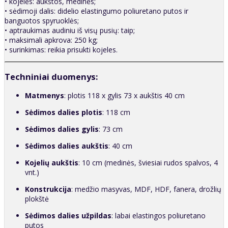
• kojelės: aukštos, medinės;
• sėdimoji dalis: didelio elastingumo poliuretano putos ir
banguotos spyruoklės;
• aptraukimas audiniu iš visų pusių: taip;
• maksimali apkrova: 250 kg;
• surinkimas: reikia prisukti kojeles.
Techniniai duomenys:
Matmenys
: plotis 118 x gylis 73 x aukštis 40 cm
Sėdimos dalies plotis
: 118 cm
Sėdimos dalies gylis
: 73 cm
Sėdimos dalies aukštis
: 40 cm
Kojelių aukštis
: 10 cm (medinės, šviesiai rudos spalvos, 4
vnt.)
Konstrukcija
: medžio masyvas, MDF, HDF, fanera, drožlių
plokštė
Sėdimos dalies užpildas
: labai elastingos poliuretano
putos