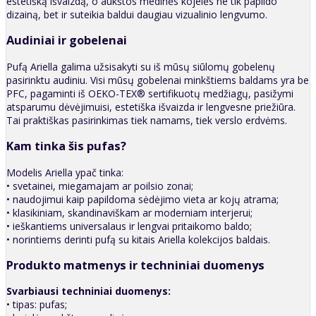
estetišką išvaizdą, o aukštos medinės kojelės ne tik papildo
dizainą, bet ir suteikia baldui daugiau vizualinio lengvumo.
Audiniai ir gobelenai
Pufą Ariella galima užsisakyti su iš mūsų siūlomų gobelenų
pasirinktu audiniu. Visi mūsų gobelenai minkštiems baldams yra be
PFC, pagaminti iš OEKO-TEX® sertifikuotų medžiagų, pasižymi
atsparumu dėvėjimuisi, estetiška išvaizda ir lengvesne priežiūra.
Tai praktiškas pasirinkimas tiek namams, tiek verslo erdvėms.
Kam tinka šis pufas?
Modelis Ariella ypač tinka:
• svetainei, miegamajam ar poilsio zonai;
• naudojimui kaip papildoma sėdėjimo vieta ar kojų atrama;
• klasikiniam, skandinaviškam ar moderniam interjerui;
• ieškantiems universalaus ir lengvai pritaikomo baldo;
• norintiems derinti pufą su kitais Ariella kolekcijos baldais.
Produkto matmenys ir techniniai duomenys
Svarbiausi techniniai duomenys:
• tipas: pufas;