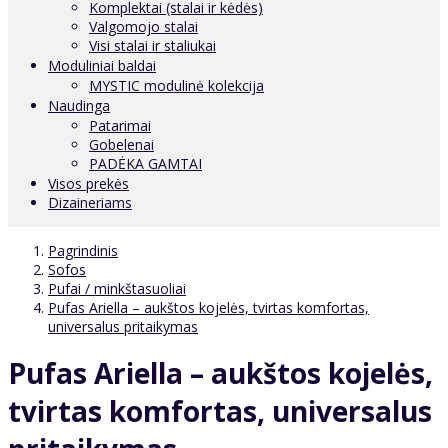
Komplektai (stalai ir kėdės)
Valgomojo stalai
Visi stalai ir staliukai
Moduliniai baldai
MYSTIC modulinė kolekcija
Naudinga
Patarimai
Gobelenai
PADĖKA GAMTAI
Visos prekės
Dizaineriams
Pagrindinis
Sofos
Pufai / minkštasuoliai
Pufas Ariella – aukštos kojelės, tvirtas komfortas,
universalus pritaikymas
Pufas Ariella – aukštos kojelės,
tvirtas komfortas, universalus