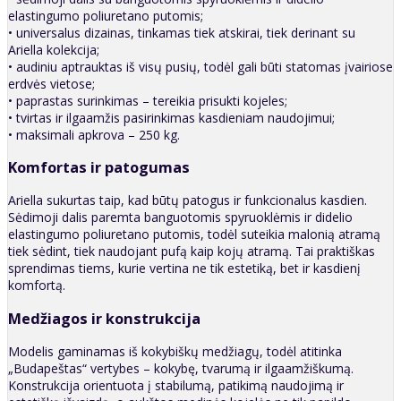
elastingumo poliuretano putomis;
• universalus dizainas, tinkamas tiek atskirai, tiek derinant su
Ariella kolekcija;
• audiniu aptrauktas iš visų pusių, todėl gali būti statomas įvairiose
erdvės vietose;
• paprastas surinkimas – tereikia prisukti kojeles;
• tvirtas ir ilgaamžis pasirinkimas kasdieniam naudojimui;
• maksimali apkrova – 250 kg.
Komfortas ir patogumas
Ariella sukurtas taip, kad būtų patogus ir funkcionalus kasdien.
Sėdimoji dalis paremta banguotomis spyruoklėmis ir didelio
elastingumo poliuretano putomis, todėl suteikia malonią atramą
tiek sėdint, tiek naudojant pufą kaip kojų atramą. Tai praktiškas
sprendimas tiems, kurie vertina ne tik estetiką, bet ir kasdienį
komfortą.
Medžiagos ir konstrukcija
Modelis gaminamas iš kokybiškų medžiagų, todėl atitinka
„Budapeštas“ vertybes – kokybę, tvarumą ir ilgaamžiškumą.
Konstrukcija orientuota į stabilumą, patikimą naudojimą ir