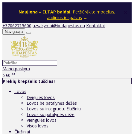
×
Naujiena – ELTAP baldai.
Peržiūrėkite modelius,
audinius ir spalvas
→
+37062715600
uzsakymai@budapestas.eu
Kontaktai
Navigacija
Mano paskyra
00
€0
0
Prekių krepšelis tuščias!
Lovos
Dvigulės lovos
Lovos be patalynės dėžės
Lovos su integruotu čiužiniu
Lovos su patalynės dėže
Viengulės lovos
Visos lovos
Čiužiniai