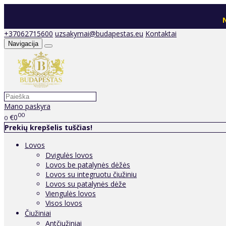
N
+37062715600
uzsakymai@budapestas.eu
Kontaktai
Navigacija
Mano paskyra
00
€0
0
Prekių krepšelis tuščias!
Lovos
Dvigulės lovos
Lovos be patalynės dėžės
Lovos su integruotu čiužiniu
Lovos su patalynės dėže
Viengulės lovos
Visos lovos
Čiužiniai
Antčiužiniai