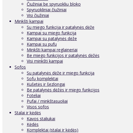
Čiužiniai be spyruoklių bloko
Spyruokliniai čiužiniai
Visi čiužiniai
Minkšti kampai
Su miego funkcija ir patalynės dėže
Kampai su miego funkcija
Kampai su patalynės dėže
Kampai su pufu
Minkšti kampai reglaineriai
Be miego funkcijos ir patalynės dėžės
Visi minkšti kampai
Sofos
Su patalynės dėže ir miego funkcija
Sofų komplektai
Kušetės ir šezlongai
Be patalynės dėžės ir miego funkcijos
Foteliai
Pufai / minkštasuoliai
Visos sofos
Stalai ir kėdės
Kavos staliukai
Kėdės
Komplektai (stalai ir kėdės)