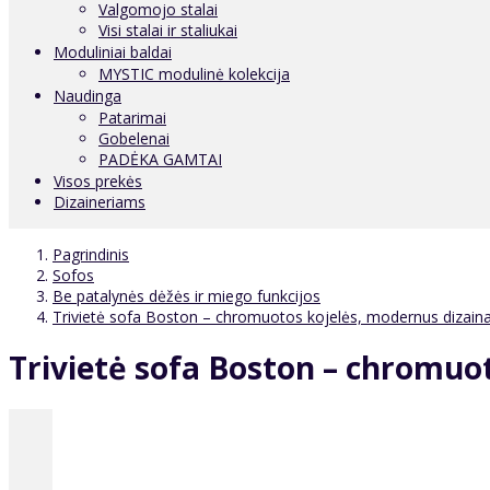
Valgomojo stalai
Visi stalai ir staliukai
Moduliniai baldai
MYSTIC modulinė kolekcija
Naudinga
Patarimai
Gobelenai
PADĖKA GAMTAI
Visos prekės
Dizaineriams
Pagrindinis
Sofos
Be patalynės dėžės ir miego funkcijos
Trivietė sofa Boston – chromuotos kojelės, modernus dizaina
Trivietė sofa Boston – chromuot