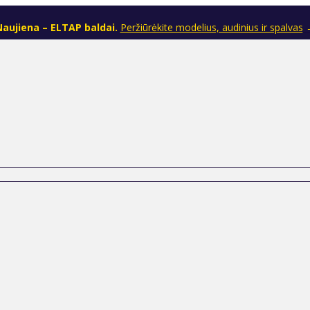
aujiena – ELTAP baldai.
Peržiūrėkite modelius, audinius ir spalvas