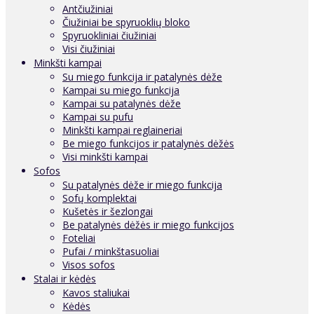
Antčiužiniai
Čiužiniai be spyruoklių bloko
Spyruokliniai čiužiniai
Visi čiužiniai
Minkšti kampai
Su miego funkcija ir patalynės dėže
Kampai su miego funkcija
Kampai su patalynės dėže
Kampai su pufu
Minkšti kampai reglaineriai
Be miego funkcijos ir patalynės dėžės
Visi minkšti kampai
Sofos
Su patalynės dėže ir miego funkcija
Sofų komplektai
Kušetės ir šezlongai
Be patalynės dėžės ir miego funkcijos
Foteliai
Pufai / minkštasuoliai
Visos sofos
Stalai ir kėdės
Kavos staliukai
Kėdės