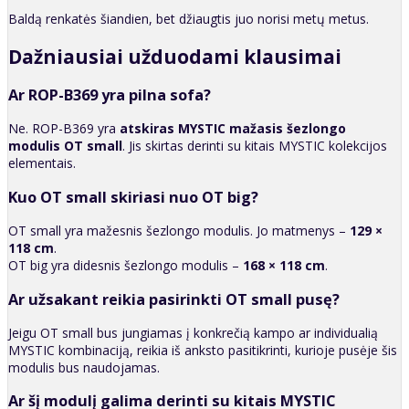
Baldą renkatės šiandien, bet džiaugtis juo norisi metų metus.
Dažniausiai užduodami klausimai
Ar ROP-B369 yra pilna sofa?
Ne. ROP-B369 yra
atskiras MYSTIC mažasis šezlongo
modulis OT small
. Jis skirtas derinti su kitais MYSTIC kolekcijos
elementais.
Kuo OT small skiriasi nuo OT big?
OT small yra mažesnis šezlongo modulis. Jo matmenys –
129 ×
118 cm
.
OT big yra didesnis šezlongo modulis –
168 × 118 cm
.
Ar užsakant reikia pasirinkti OT small pusę?
Jeigu OT small bus jungiamas į konkrečią kampo ar individualią
MYSTIC kombinaciją, reikia iš anksto pasitikrinti, kurioje pusėje šis
modulis bus naudojamas.
Ar šį modulį galima derinti su kitais MYSTIC