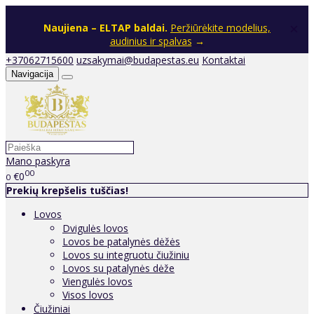
×
Naujiena – ELTAP baldai.
Peržiūrėkite modelius,
audinius ir spalvas
→
+37062715600
uzsakymai@budapestas.eu
Kontaktai
Navigacija
Mano paskyra
00
€0
0
Prekių krepšelis tuščias!
Lovos
Dvigulės lovos
Lovos be patalynės dėžės
Lovos su integruotu čiužiniu
Lovos su patalynės dėže
Viengulės lovos
Visos lovos
Čiužiniai