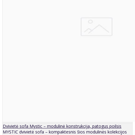
Dvivietė sofa Mystic – modulinė konstrukcija, patogus poilsis
MYSTIC dvivietė sofa – kompaktesnis šios modulinės kolekcijos