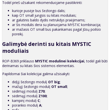
Todėl prieš užsakant rekomenduojame pasitikrinti:
kurioje pusėje bus šezlongo dalis;
kaip OT small jungsis su kitais moduliais;
ar galutinis baldo dydis netrukdys praėjimams;
ar šis modulis dera su planuojama MYSTIC kombinacija;
ar mažasis OT small bus pakankamas pagal Jūsų poilsio
poreikį.
Galimybė derinti su kitais MYSTIC
moduliais
ROP-B369 priklauso
MYSTIC modulinei kolekcijai
, todėl gali būti
derinamas su kitais šios sistemos elementais.
Papildomai šiai kolekcijai galima užsisakyti:
didįjį šezlongo modulį
OT big
;
mažąjį šezlongo modulį
OT small
;
sėdimąjį modulį
Z70
;
sėdimąjį modulį
Z100
;
kampinį modulį
C
;
porankio modulį
A
;
pufą.