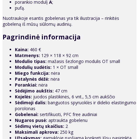
porankio modulį
A
;
pufą.
Nuotraukoje esantis gobelenas yra tik iliustracija – rinkitės
gobeleną iš mūsų siūlomų audinių.
Pagrindinė informacija
Kaina:
460 €
Matmenys:
129 × 118 × 92 cm
Modulio tipas:
mažasis šezlongo modulis OT small
Modulių sudėtis:
1 × OT small
Miego funkcija:
nėra
Patalynės dėžė:
nėra
Porankiai:
nėra
Sėdėjimo aukštis:
47 cm
Kojelės:
juodos plastikinės, 6 vnt., 5,5 cm aukščio
Sėdimoji dalis:
banguotos spyruoklės ir didelio elastingumo
porolonas
Gobelenai:
sertifikuoti, PFC free audiniai
Nugaros pusė:
aptraukta gobelenu
Sėdimų vietų skaičius:
2
Maksimali apkrova:
250 kg
Užsakymas:
gamykloje ruošiama konkreti Jūsų pasirinkta