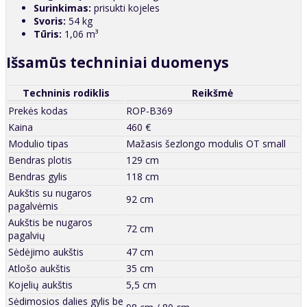
Surinkimas:
prisukti kojeles
Svoris:
54 kg
Tūris:
1,06 m³
Išsamūs techniniai duomenys
Techninis rodiklis
Reikšmė
Prekės kodas
ROP-B369
Kaina
460 €
Modulio tipas
Mažasis šezlongo modulis OT small
Bendras plotis
129 cm
Bendras gylis
118 cm
Aukštis su nugaros
92 cm
pagalvėmis
Aukštis be nugaros
72 cm
pagalvių
Sėdėjimo aukštis
47 cm
Atlošo aukštis
35 cm
Kojelių aukštis
5,5 cm
Sėdimosios dalies gylis be