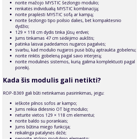
norite mažojo MYSTIC šezlongo modulio;
renkatės individualią MYSTIC kombinaciją;
norite praplėsti MYSTIC sofą ar kampą;
norite šezlongo tipo poilsio dalies, bet kompaktesnio
dydžio;
129 × 118 cm dydis tinka Jūsų erdvei;
Jums tinkamas 47 cm sėdėjimo aukštis;
patinka laisvai padedamos nugaros pagalvės;
svarbu, kad modulio nugaros pusė būtų aptraukta gobelenu;
norite rinktis gobeleną pagal savo interjerą;
norite modulinės sistemos, kurią galima komplektuoti pagal
poreikį.
Kada šis modulis gali netikti?
ROP-B369 gali būti netinkamas pasirinkimas, jeigu:
ieškote pilnos sofos ar kampo;
Jums reikia didesnio OT big modulio;
neturite vietos 129 × 118 cm elementui;
norite baldo su porankiais;
Jums būtina miego funkcija;
reikalinga patalynės dėžė;
nenorite atskiro modulinio elemento;