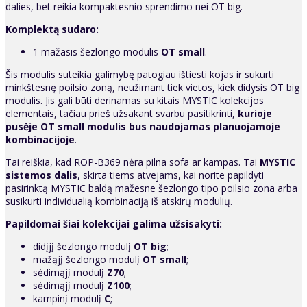
dalies, bet reikia kompaktesnio sprendimo nei OT big.
Komplektą sudaro:
1 mažasis šezlongo modulis
OT small
.
Šis modulis suteikia galimybę patogiau ištiesti kojas ir sukurti
minkštesnę poilsio zoną, neužimant tiek vietos, kiek didysis OT big
modulis. Jis gali būti derinamas su kitais MYSTIC kolekcijos
elementais, tačiau prieš užsakant svarbu pasitikrinti,
kurioje
pusėje OT small modulis bus naudojamas planuojamoje
kombinacijoje
.
Tai reiškia, kad ROP-B369 nėra pilna sofa ar kampas. Tai
MYSTIC
sistemos dalis
, skirta tiems atvejams, kai norite papildyti
pasirinktą MYSTIC baldą mažesne šezlongo tipo poilsio zona arba
susikurti individualią kombinaciją iš atskirų modulių.
Papildomai šiai kolekcijai galima užsisakyti:
didįjį šezlongo modulį
OT big
;
mažąjį šezlongo modulį
OT small
;
sėdimąjį modulį
Z70
;
sėdimąjį modulį
Z100
;
kampinį modulį
C
;