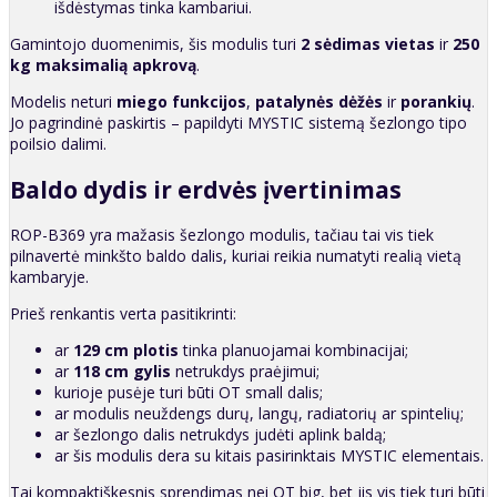
išdėstymas tinka kambariui.
Gamintojo duomenimis, šis modulis turi
2 sėdimas vietas
ir
250
kg maksimalią apkrovą
.
Modelis neturi
miego funkcijos
,
patalynės dėžės
ir
porankių
.
Jo pagrindinė paskirtis – papildyti MYSTIC sistemą šezlongo tipo
poilsio dalimi.
Baldo dydis ir erdvės įvertinimas
ROP-B369 yra mažasis šezlongo modulis, tačiau tai vis tiek
pilnavertė minkšto baldo dalis, kuriai reikia numatyti realią vietą
kambaryje.
Prieš renkantis verta pasitikrinti:
ar
129 cm plotis
tinka planuojamai kombinacijai;
ar
118 cm gylis
netrukdys praėjimui;
kurioje pusėje turi būti OT small dalis;
ar modulis neuždengs durų, langų, radiatorių ar spintelių;
ar šezlongo dalis netrukdys judėti aplink baldą;
ar šis modulis dera su kitais pasirinktais MYSTIC elementais.
Tai kompaktiškesnis sprendimas nei OT big, bet jis vis tiek turi būti