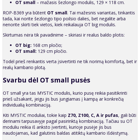
OT small
– mažasis šezlongo modulis, 129 × 118 cm.
ROP-B369 yra būtent
OT small
. Tai mažesnis variantas, tinkantis
tada, kai norite šezlongo tipo poilsio dalies, bet negalite arba
nenorite skirti tiek vietos, kiek reikalauja OT big modulis.
Skirtumas nėra tik pavadinime – skiriasi ir realus baldo plotis:
OT big:
168 cm pločio;
OT small:
129 cm pločio.
Todėl prieš renkantis verta įsivertinti ne tik norimą komfortą, bet ir
realų kambario plotą.
Svarbu dėl OT small pusės
OT small yra tas MYSTIC modulis, kurio pusę reikia pasitikrinti
prieš užsakant, jeigu jis bus jungiamas į kampą ar konkrečią
individualią kombinaciją.
Kiti MYSTIC moduliai, tokie kaip
Z70, Z100, C, A ir pufas
, gali būti
derinami tarpusavyje pagal pasirinktą kombinaciją. Tačiau su OT
moduliu reikia iš anksto įvertinti, kurioje pusėje jis bus
naudojamas, kad galutinis baldas atitiktų kambario išdėstymą.