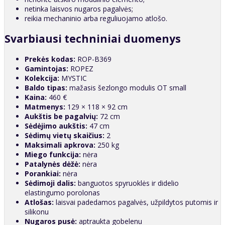
netinka laisvos nugaros pagalvės;
reikia mechaninio arba reguliuojamo atlošo.
Svarbiausi techniniai duomenys
Prekės kodas:
ROP-B369
Gamintojas:
ROPEZ
Kolekcija:
MYSTIC
Baldo tipas:
mažasis šezlongo modulis OT small
Kaina:
460 €
Matmenys:
129 × 118 × 92 cm
Aukštis be pagalvių:
72 cm
Sėdėjimo aukštis:
47 cm
Sėdimų vietų skaičius:
2
Maksimali apkrova:
250 kg
Miego funkcija:
nėra
Patalynės dėžė:
nėra
Porankiai:
nėra
Sėdimoji dalis:
banguotos spyruoklės ir didelio
elastingumo porolonas
Atlošas:
laisvai padedamos pagalvės, užpildytos putomis ir
silikonu
Nugaros pusė:
aptraukta gobelenu