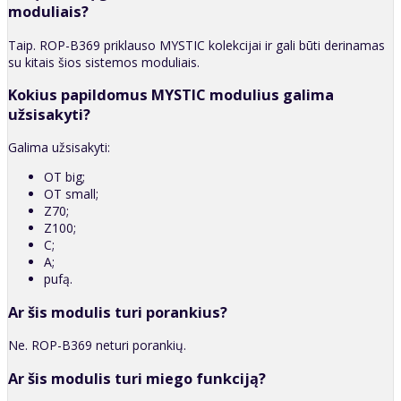
moduliais?
Taip. ROP-B369 priklauso MYSTIC kolekcijai ir gali būti derinamas
su kitais šios sistemos moduliais.
Kokius papildomus MYSTIC modulius galima
užsisakyti?
Galima užsisakyti:
OT big;
OT small;
Z70;
Z100;
C;
A;
pufą.
Ar šis modulis turi porankius?
Ne. ROP-B369 neturi porankių.
Ar šis modulis turi miego funkciją?