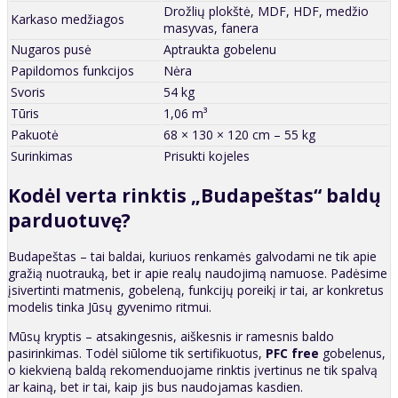
Drožlių plokštė, MDF, HDF, medžio
Karkaso medžiagos
masyvas, fanera
Nugaros pusė
Aptraukta gobelenu
Papildomos funkcijos
Nėra
Svoris
54 kg
Tūris
1,06 m³
Pakuotė
68 × 130 × 120 cm – 55 kg
Surinkimas
Prisukti kojeles
Kodėl verta rinktis „Budapeštas“ baldų
parduotuvę?
Budapeštas – tai baldai, kuriuos renkamės galvodami ne tik apie
gražią nuotrauką, bet ir apie realų naudojimą namuose. Padėsime
įsivertinti matmenis, gobeleną, funkcijų poreikį ir tai, ar konkretus
modelis tinka Jūsų gyvenimo ritmui.
Mūsų kryptis – atsakingesnis, aiškesnis ir ramesnis baldo
pasirinkimas. Todėl siūlome tik sertifikuotus,
PFC free
gobelenus,
o kiekvieną baldą rekomenduojame rinktis įvertinus ne tik spalvą
ar kainą, bet ir tai, kaip jis bus naudojamas kasdien.