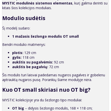
MYSTIC modulinės sistemos elementas
, kurį galima derinti su
kitais šios kolekcijos moduliais.
Modulio sudėtis
Šį modelį sudaro:
1 mažasis šezlongo modulis OT small
Bendri modulio matmenys:
plotis:
129 cm
gylis:
118 cm
aukštis su pagalvėmis:
92 cm
aukštis be pagalvių:
72 cm
Šis modulis turi laisvai padedamas nugaros pagalves ir gobelenu
aptrauktą nugaros pusę. Porankių šiame modulyje nėra.
Kuo OT small skiriasi nuo OT big?
MYSTIC kolekcijoje yra du šezlongo tipo moduliai:
OT big
– didysis šezlongo modulis, 168 × 118 cm;