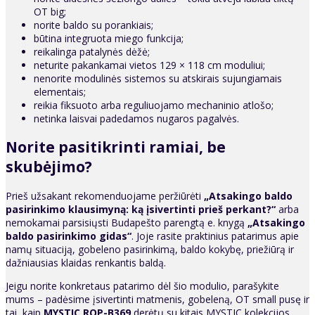
OT big;
norite baldo su porankiais;
būtina integruota miego funkcija;
reikalinga patalynės dėžė;
neturite pakankamai vietos 129 × 118 cm moduliui;
nenorite modulinės sistemos su atskirais sujungiamais
elementais;
reikia fiksuoto arba reguliuojamo mechaninio atlošo;
netinka laisvai padedamos nugaros pagalvės.
Norite pasitikrinti ramiai, be
skubėjimo?
Prieš užsakant rekomenduojame peržiūrėti
„Atsakingo baldo
pasirinkimo klausimyną: ką įsivertinti prieš perkant?“
arba
nemokamai parsisiųsti Budapešto parengtą e. knygą
„Atsakingo
baldo pasirinkimo gidas“
. Joje rasite praktinius patarimus apie
namų situaciją, gobeleno pasirinkimą, baldo kokybę, priežiūrą ir
dažniausias klaidas renkantis baldą.
Jeigu norite konkretaus patarimo dėl šio modulio, parašykite
mums – padėsime įsivertinti matmenis, gobeleną, OT small pusę ir
tai, kaip
MYSTIC ROP-B369
derėtų su kitais MYSTIC kolekcijos