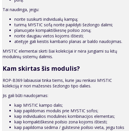
Tai naudinga, jeigu:
norite susikurti individualų kampą;
turimą MYSTIC sofą norite papildyti šezlongo dalimi;
planuojate kompaktiškesnę poilsio zoną;
norite daugiau vietos kojoms ištiesti;
ateityje gali keistis kambario planas ar baldo naudojimas.
MYSTIC elementai skirti šiai kolekcijai ir nėra jungiami su kitų
modulinių sistemų dalimis.
Kam skirtas šis modulis?
ROP-B369 labiausiai tinka tiems, kurie jau renkasi MYSTIC
kolekciją ir nori mažesnės šezlongo tipo dalies.
Jis gali būti naudojamas:
kaip MYSTIC kampo dalis;
kaip papildomas modulis prie MYSTIC sofos;
kaip individualios modulinės kombinacijos elementas;
kaip kompaktiškesnė poilsio zona kojoms ištiesti;
kaip papildoma sėdima / gulstesnė poilsio vieta, jeigu toks