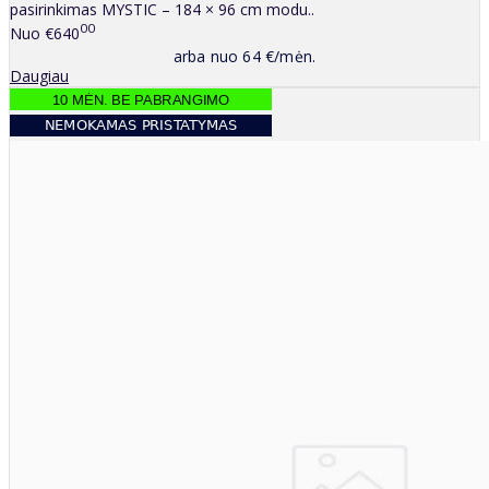
pasirinkimas MYSTIC – 184 × 96 cm modu..
00
Nuo
€640
arba nuo 64 €/mėn.
Daugiau