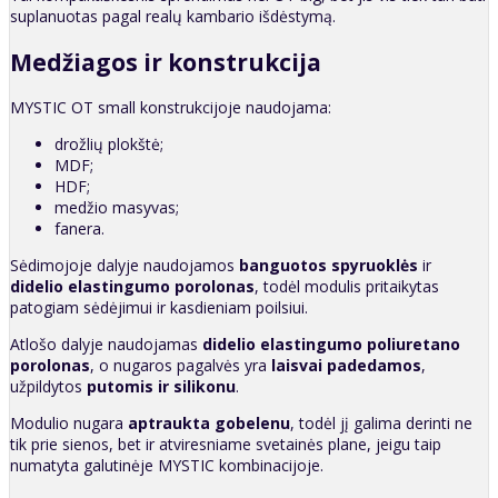
suplanuotas pagal realų kambario išdėstymą.
Medžiagos ir konstrukcija
MYSTIC OT small konstrukcijoje naudojama:
drožlių plokštė;
MDF;
HDF;
medžio masyvas;
fanera.
Sėdimojoje dalyje naudojamos
banguotos spyruoklės
ir
didelio elastingumo porolonas
, todėl modulis pritaikytas
patogiam sėdėjimui ir kasdieniam poilsiui.
Atlošo dalyje naudojamas
didelio elastingumo poliuretano
porolonas
, o nugaros pagalvės yra
laisvai padedamos
,
užpildytos
putomis ir silikonu
.
Modulio nugara
aptraukta gobelenu
, todėl jį galima derinti ne
tik prie sienos, bet ir atviresniame svetainės plane, jeigu taip
numatyta galutinėje MYSTIC kombinacijoje.