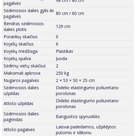
98 cm / 80 cm
pagalvės
Sėdimosios dalies gylis iki
80 cm / 60 cm
pagalvės
Bendras sėdimosios
129 cm
dalies plotis
Porankių skaičius
0
Kojelių skaičius
6
Kojelių medžiaga
Plastikas
Kojelių spalva
Juoda
Sėdimų vietų skaičius
2
Maksimali apkrova
250 kg
Nugaros pagalvės
2 × 53 × 50 × 25 cm
Sėdimosios dalies
Didelio elastingumo poliuretano
užpildas
porolonas
Didelio elastingumo poliuretano
Atlošo užpildas
porolonas
Sėdimosios dalies
Banguotos spyruoklės
pagrindas
Laisvai padedamos, užpildytos
Atlošo pagalvės
putomis ir silikonu