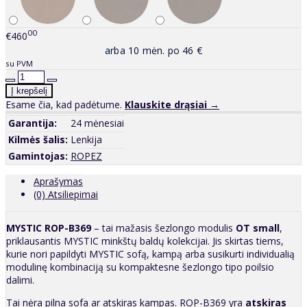
00
€460
arba 10 mėn. po 46 €
su PVM
Esame čia, kad padėtume.
Klauskite drąsiai →
Garantija:
24 mėnesiai
Kilmės šalis:
Lenkija
Gamintojas:
ROPEZ
Aprašymas
(0) Atsiliepimai
MYSTIC ROP-B369
– tai mažasis šezlongo modulis
OT small
,
priklausantis MYSTIC minkštų baldų kolekcijai. Jis skirtas tiems,
kurie nori papildyti MYSTIC sofą, kampą arba susikurti individualią
modulinę kombinaciją su kompaktesne šezlongo tipo poilsio
dalimi.
Tai nėra pilna sofa ar atskiras kampas. ROP-B369 yra
atskiras