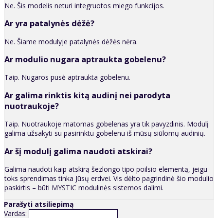
Ne. Šis modelis neturi integruotos miego funkcijos.
Ar yra patalynės dėžė?
Ne. Šiame modulyje patalynės dėžės nėra.
Ar modulio nugara aptraukta gobelenu?
Taip. Nugaros pusė aptraukta gobelenu.
Ar galima rinktis kitą audinį nei parodyta
nuotraukoje?
Taip. Nuotraukoje matomas gobelenas yra tik pavyzdinis. Modulį
galima užsakyti su pasirinktu gobelenu iš mūsų siūlomų audinių.
Ar šį modulį galima naudoti atskirai?
Galima naudoti kaip atskirą šezlongo tipo poilsio elementą, jeigu
toks sprendimas tinka Jūsų erdvei. Vis dėlto pagrindinė šio modulio
paskirtis – būti MYSTIC modulinės sistemos dalimi.
Parašyti atsiliepimą
Vardas: