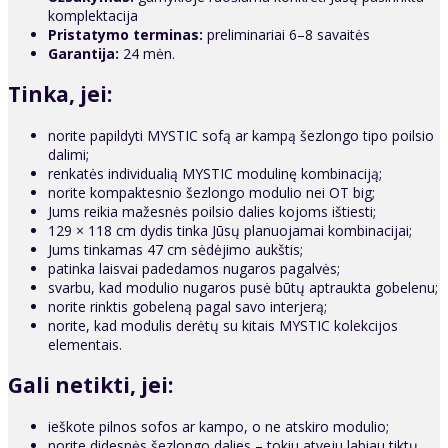
komplektacija
Pristatymo terminas:
preliminariai 6–8 savaitės
Garantija:
24 mėn.
Tinka, jei:
norite papildyti MYSTIC sofą ar kampą šezlongo tipo poilsio
dalimi;
renkatės individualią MYSTIC modulinę kombinaciją;
norite kompaktesnio šezlongo modulio nei OT big;
Jums reikia mažesnės poilsio dalies kojoms ištiesti;
129 × 118 cm dydis tinka Jūsų planuojamai kombinacijai;
Jums tinkamas 47 cm sėdėjimo aukštis;
patinka laisvai padedamos nugaros pagalvės;
svarbu, kad modulio nugaros pusė būtų aptraukta gobelenu;
norite rinktis gobeleną pagal savo interjerą;
norite, kad modulis derėtų su kitais MYSTIC kolekcijos
elementais.
Gali netikti, jei:
ieškote pilnos sofos ar kampo, o ne atskiro modulio;
norite didesnės šezlongo dalies – tokiu atveju labiau tiktų