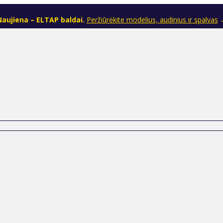
aujiena – ELTAP baldai.
Peržiūrėkite modelius, audinius ir spalvas