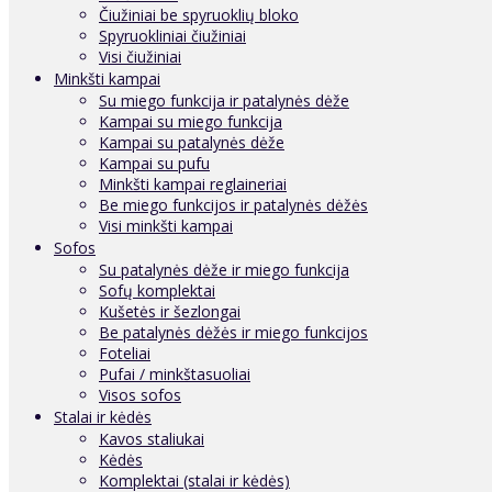
Čiužiniai be spyruoklių bloko
Spyruokliniai čiužiniai
Visi čiužiniai
Minkšti kampai
Su miego funkcija ir patalynės dėže
Kampai su miego funkcija
Kampai su patalynės dėže
Kampai su pufu
Minkšti kampai reglaineriai
Be miego funkcijos ir patalynės dėžės
Visi minkšti kampai
Sofos
Su patalynės dėže ir miego funkcija
Sofų komplektai
Kušetės ir šezlongai
Be patalynės dėžės ir miego funkcijos
Foteliai
Pufai / minkštasuoliai
Visos sofos
Stalai ir kėdės
Kavos staliukai
Kėdės
Komplektai (stalai ir kėdės)