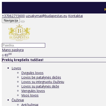
N
+37062715600
uzsakymai@budapestas.eu
Kontaktai
Navigacija
Mano paskyra
00
€0
0
Prekių krepšelis tuščias!
Lovos
Dvigulės lovos
Lovos be patalynės dėžės
Lovos su integruotu čiužiniu
Lovos su patalynės dėže
Viengulės lovos
Visos lovos
Čiužiniai
Antčiužiniai