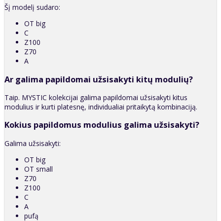
Šį modelį sudaro:
OT big
C
Z100
Z70
A
Ar galima papildomai užsisakyti kitų modulių?
Taip. MYSTIC kolekcijai galima papildomai užsisakyti kitus
modulius ir kurti platesnę, individualiai pritaikytą kombinaciją.
Kokius papildomus modulius galima užsisakyti?
Galima užsisakyti:
OT big
OT small
Z70
Z100
C
A
pufą