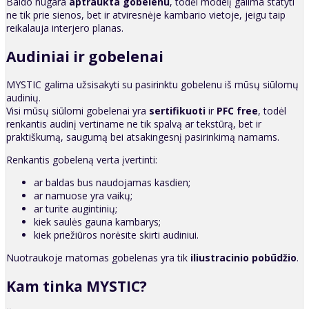
Baldo nugara
aptraukta gobelenu
, todėl modelį galima statyti
ne tik prie sienos, bet ir atviresnėje kambario vietoje, jeigu taip
reikalauja interjero planas.
Audiniai ir gobelenai
MYSTIC galima užsisakyti su pasirinktu gobelenu iš mūsų siūlomų
audinių.
Visi mūsų siūlomi gobelenai yra
sertifikuoti
ir
PFC free
, todėl
renkantis audinį vertiname ne tik spalvą ar tekstūrą, bet ir
praktiškumą, saugumą bei atsakingesnį pasirinkimą namams.
Renkantis gobeleną verta įvertinti:
ar baldas bus naudojamas kasdien;
ar namuose yra vaikų;
ar turite augintinių;
kiek saulės gauna kambarys;
kiek priežiūros norėsite skirti audiniui.
Nuotraukoje matomas gobelenas yra tik
iliustracinio pobūdžio
.
Kam tinka MYSTIC?