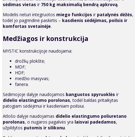
sėdimas vietas
ir
750 kg maksimalią bendrą apkrovą
.
Modelis neturi integruotos
miego funkcijos
ir
patalynės dėžės
,
todėl jo pagrindinė paskirtis –
kasdienis sėdėjimas, poilsis ir
komfortas svetainėje
.
Medžiagos ir konstrukcija
MYSTIC konstrukcijoje naudojama:
drožlių plokštė;
MDF;
HDF;
medžio masyvas;
fanera.
Sėdimojoje dalyje naudojamos
banguotos spyruoklės
ir
didelio elastingumo porolonas
, todėl baldas pritaikytas
patogiam sėdėjimui ir kasdieniam poilsiui.
Atlošo dalyje naudojamas
didelio elastingumo poliuretano
porolonas
, o nugaros pagalvės yra
laisvai padedamos
,
užpildytos
putomis ir silikonu
.