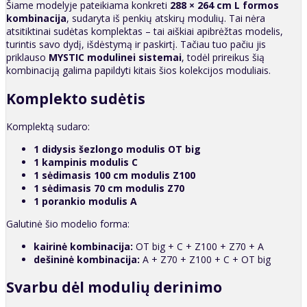
Šiame modelyje pateikiama konkreti
288 × 264 cm L formos
kombinacija
, sudaryta iš penkių atskirų modulių. Tai nėra
atsitiktinai sudėtas komplektas – tai aiškiai apibrėžtas modelis,
turintis savo dydį, išdėstymą ir paskirtį. Tačiau tuo pačiu jis
priklauso
MYSTIC modulinei sistemai
, todėl prireikus šią
kombinaciją galima papildyti kitais šios kolekcijos moduliais.
Komplekto sudėtis
Komplektą sudaro:
1 didysis šezlongo modulis OT big
1 kampinis modulis C
1 sėdimasis 100 cm modulis Z100
1 sėdimasis 70 cm modulis Z70
1 porankio modulis A
Galutinė šio modelio forma:
kairinė kombinacija:
OT big + C + Z100 + Z70 + A
dešininė kombinacija:
A + Z70 + Z100 + C + OT big
Svarbu dėl modulių derinimo