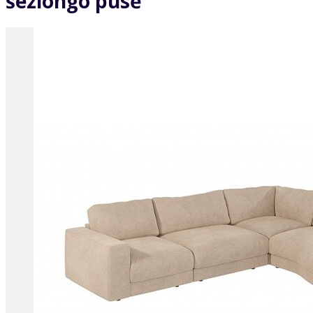
šezlongo pusė