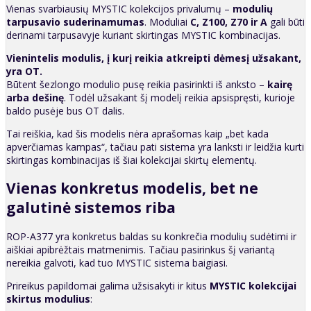
Vienas svarbiausių MYSTIC kolekcijos privalumų –
modulių
tarpusavio suderinamumas
. Moduliai
C, Z100, Z70 ir A
gali būti
derinami tarpusavyje kuriant skirtingas MYSTIC kombinacijas.
Vienintelis modulis, į kurį reikia atkreipti dėmesį užsakant,
yra OT.
Būtent šezlongo modulio pusę reikia pasirinkti iš anksto –
kairę
arba dešinę
. Todėl užsakant šį modelį reikia apsispręsti, kurioje
baldo pusėje bus OT dalis.
Tai reiškia, kad šis modelis nėra aprašomas kaip „bet kada
apverčiamas kampas“, tačiau pati sistema yra lanksti ir leidžia kurti
skirtingas kombinacijas iš šiai kolekcijai skirtų elementų.
Vienas konkretus modelis, bet ne
galutinė sistemos riba
ROP-A377 yra konkretus baldas su konkrečia modulių sudėtimi ir
aiškiai apibrėžtais matmenimis. Tačiau pasirinkus šį variantą
nereikia galvoti, kad tuo MYSTIC sistema baigiasi.
Prireikus papildomai galima užsisakyti ir kitus
MYSTIC kolekcijai
skirtus modulius
: