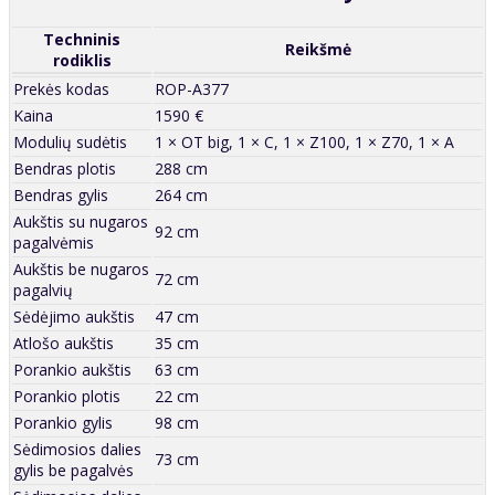
Techninis
Reikšmė
rodiklis
Prekės kodas
ROP-A377
Kaina
1590 €
Modulių sudėtis
1 × OT big, 1 × C, 1 × Z100, 1 × Z70, 1 × A
Bendras plotis
288 cm
Bendras gylis
264 cm
Aukštis su nugaros
92 cm
pagalvėmis
Aukštis be nugaros
72 cm
pagalvių
Sėdėjimo aukštis
47 cm
Atlošo aukštis
35 cm
Porankio aukštis
63 cm
Porankio plotis
22 cm
Porankio gylis
98 cm
Sėdimosios dalies
73 cm
gylis be pagalvės