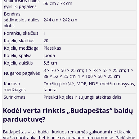
Sėdimosios dalies
56 cm / 78 cm
gylis iki pagalvės
Bendras
sėdimosios dalies
244 cm / 242 cm
plotis
Porankių skaičius
1
Kojelių skaičius
20
Kojelių medžiaga
Plastikas
Kojelių spalva
Juoda
Kojelių aukštis
5,5 cm
3 × 70 × 50 × 25 cm; 1 × 78 × 52 × 25 cm; 1 ×
Nugaros pagalvės
88 × 52 × 25 cm; 1 × 100 × 50 × 25 cm
Karkaso
Drožlių plokštė, MDF, HDF, medžio masyvas,
medžiagos
fanera
Surinkimas
Prisukti kojeles ir sujungti atskiras dalis
Kodėl verta rinktis „Budapeštas“ baldų
parduotuvę?
Budapeštas – tai baldai, kuriuos renkamės galvodami ne tik apie
gražią nuotrauką, bet ir apie realų naudojimą namuose. Padėsime