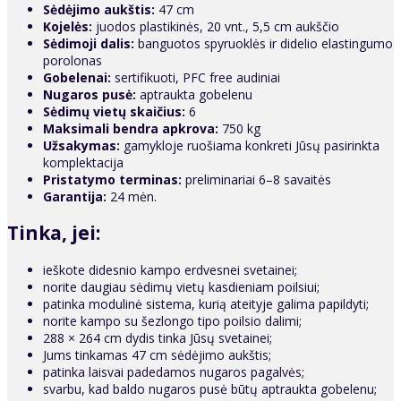
Sėdėjimo aukštis:
47 cm
Kojelės:
juodos plastikinės, 20 vnt., 5,5 cm aukščio
Sėdimoji dalis:
banguotos spyruoklės ir didelio elastingumo
porolonas
Gobelenai:
sertifikuoti, PFC free audiniai
Nugaros pusė:
aptraukta gobelenu
Sėdimų vietų skaičius:
6
Maksimali bendra apkrova:
750 kg
Užsakymas:
gamykloje ruošiama konkreti Jūsų pasirinkta
komplektacija
Pristatymo terminas:
preliminariai 6–8 savaitės
Garantija:
24 mėn.
Tinka, jei:
ieškote didesnio kampo erdvesnei svetainei;
norite daugiau sėdimų vietų kasdieniam poilsiui;
patinka modulinė sistema, kurią ateityje galima papildyti;
norite kampo su šezlongo tipo poilsio dalimi;
288 × 264 cm dydis tinka Jūsų svetainei;
Jums tinkamas 47 cm sėdėjimo aukštis;
patinka laisvai padedamos nugaros pagalvės;
svarbu, kad baldo nugaros pusė būtų aptraukta gobelenu;