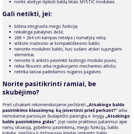
norite ateityje išplėsti baldą kitais MYSTIC moduliais.
Gali netikti, jei:
būtina integruota miego funkcija;
reikalinga patalynės dėžė;
288 × 264 cm kampas netelpa į numatytą vietą;
ieškote mažesnio ar kompaktiškesnio baldo;
nenorite modulinio baldo, kurį sudaro atskiri sujungiami
elementai;
nenorite iš anksto pasirinkti šezlongo modulio pusės;
reikia fiksuoto arba reguliuojamo mechaninio atlošo;
netinka laisvai padedamos nugaros pagalvės.
Norite pasitikrinti ramiai, be
skubėjimo?
Prieš užsakant rekomenduojame peržiūrėti
„Atsakingo baldo
pasirinkimo klausimyną: ką įsivertinti prieš perkant?“
arba
nemokamai parsisiųsti Budapešto parengtą e. knygą
„Atsakingo
baldo pasirinkimo gidas“
. Joje rasite praktinius patarimus apie
namų situaciją, gobeleno pasirinkimą, miego funkciją, baldo
kokybę, priežiūrą ir dažniausias klaidas renkantis baldą.