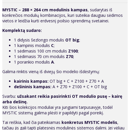
MYSTIC – 288 × 264 cm modulinis kampas
, sudarytas iš
konkrečios modulių kombinacijos, kuri suteikia daugiau sėdimos
vietos ir leidžia kurti erdvesnį poilsio sprendimą svetainei.
Komplektą sudaro:
1 didysis šezlongo modulis
OT big
;
1 kampinis modulis
C
;
1 sėdimasis 100 cm modulis
Z100
;
1 sėdimasis 70 cm modulis
Z70
;
1 porankio modulis
A
.
Galima rinktis vieną iš dviejų šio modelio išdėstymų:
kairinis kampas:
OT big + C + Z100 + Z70 + A
dešininis kampas:
A + Z70 + Z100 + C + OT big
Svarbu:
užsakant reikia pasirinkti OT modulio pusę – kairę
arba dešinę.
Kiti šios kolekcijos moduliai yra jungiami tarpusavyje, todėl
MYSTIC sistemą galima plėsti ir papildyti pagal poreikį.
Tai reiškia, kad čia pateikiamas
konkretus MYSTIC modelis
,
tačiau jis gali tapti platesnės modulinės sistemos dalimi. Jei vėliau