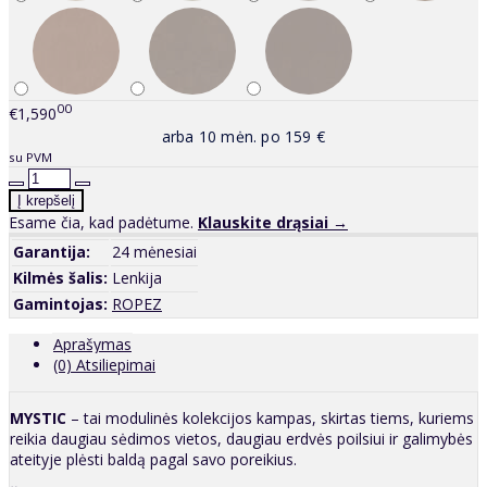
00
€1,590
arba 10 mėn. po 159 €
su PVM
Esame čia, kad padėtume.
Klauskite drąsiai →
Garantija:
24 mėnesiai
Kilmės šalis:
Lenkija
Gamintojas:
ROPEZ
Aprašymas
(0) Atsiliepimai
MYSTIC
– tai modulinės kolekcijos kampas, skirtas tiems, kuriems
reikia daugiau sėdimos vietos, daugiau erdvės poilsiui ir galimybės
ateityje plėsti baldą pagal savo poreikius.