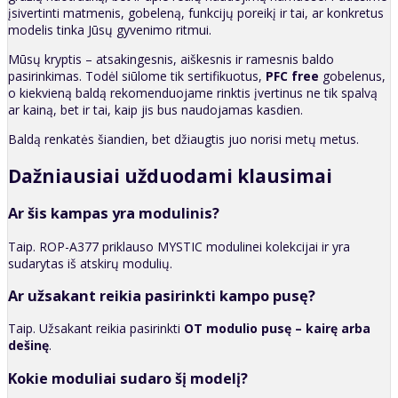
įsivertinti matmenis, gobeleną, funkcijų poreikį ir tai, ar konkretus
modelis tinka Jūsų gyvenimo ritmui.
Mūsų kryptis – atsakingesnis, aiškesnis ir ramesnis baldo
pasirinkimas. Todėl siūlome tik sertifikuotus,
PFC free
gobelenus,
o kiekvieną baldą rekomenduojame rinktis įvertinus ne tik spalvą
ar kainą, bet ir tai, kaip jis bus naudojamas kasdien.
Baldą renkatės šiandien, bet džiaugtis juo norisi metų metus.
Dažniausiai užduodami klausimai
Ar šis kampas yra modulinis?
Taip. ROP-A377 priklauso MYSTIC modulinei kolekcijai ir yra
sudarytas iš atskirų modulių.
Ar užsakant reikia pasirinkti kampo pusę?
Taip. Užsakant reikia pasirinkti
OT modulio pusę – kairę arba
dešinę
.
Kokie moduliai sudaro šį modelį?