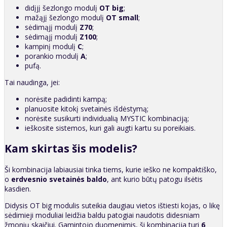
didįjį šezlongo modulį
OT big
;
mažąjį šezlongo modulį
OT small
;
sėdimąjį modulį
Z70
;
sėdimąjį modulį
Z100
;
kampinį modulį
C
;
porankio modulį
A
;
pufą.
Tai naudinga, jei:
norėsite padidinti kampą;
planuosite kitokį svetainės išdėstymą;
norėsite susikurti individualią MYSTIC kombinaciją;
ieškosite sistemos, kuri gali augti kartu su poreikiais.
Kam skirtas šis modelis?
Ši kombinacija labiausiai tinka tiems, kurie ieško ne kompaktiško,
o
erdvesnio svetainės baldo
, ant kurio būtų patogu ilsėtis
kasdien.
Didysis OT big modulis suteikia daugiau vietos ištiesti kojas, o likę
sėdimieji moduliai leidžia baldu patogiai naudotis didesniam
žmonių skaičiui. Gamintojo duomenimis, ši kombinacija turi
6