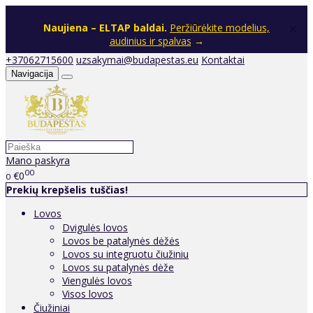
×
Naujiena – ELTAP baldai.
Peržiūrėkite modelius,
audinius ir spalvas
→
+37062715600
uzsakymai@budapestas.eu
Kontaktai
Navigacija
Mano paskyra
00
€0
0
Prekių krepšelis tuščias!
Lovos
Dvigulės lovos
Lovos be patalynės dėžės
Lovos su integruotu čiužiniu
Lovos su patalynės dėže
Viengulės lovos
Visos lovos
Čiužiniai