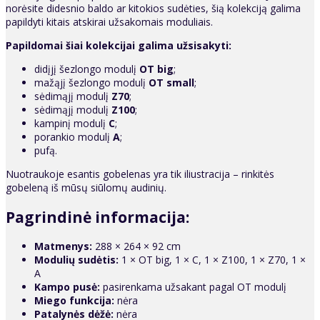
norėsite didesnio baldo ar kitokios sudėties, šią kolekciją galima
papildyti kitais atskirai užsakomais moduliais.
Papildomai šiai kolekcijai galima užsisakyti:
didįjį šezlongo modulį
OT big
;
mažąjį šezlongo modulį
OT small
;
sėdimąjį modulį
Z70
;
sėdimąjį modulį
Z100
;
kampinį modulį
C
;
porankio modulį
A
;
pufą.
Nuotraukoje esantis gobelenas yra tik iliustracija – rinkitės
gobeleną iš mūsų siūlomų audinių.
Pagrindinė informacija:
Matmenys:
288 × 264 × 92 cm
Modulių sudėtis:
1 × OT big, 1 × C, 1 × Z100, 1 × Z70, 1 ×
A
Kampo pusė:
pasirenkama užsakant pagal OT modulį
Miego funkcija:
nėra
Patalynės dėžė:
nėra