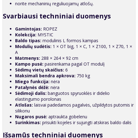
norite mechaninių reguliuojamų atlošų.
Svarbiausi techniniai duomenys
Gamintojas:
ROPEZ
Kolekcija:
MYSTIC
Baldo tipas:
modulinis L formos kampas
Modulių sudėtis:
1 × OT big, 1 × C, 1 × Z100, 1 × Z70, 1 ×
A
Matmenys:
288 × 264 × 92 cm
Kampo pusė:
pasirenkama pagal OT modulį
Sėdimų vietų skaičius:
6
Maksimali bendra apkrova:
750 kg
Miego funkcija:
nėra
Patalynės dėžė:
nėra
Sėdimoji dalis:
banguotos spyruoklės ir didelio
elastingumo porolonas
Atlošas:
laisvai padedamos pagalvės, užpildytos putomis ir
silikonu
Nugaros pusė:
aptraukta gobelenu
Surinkimas:
prisukti kojeles ir sujungti atskiras baldo dalis
Išsamūs techniniai duomenys