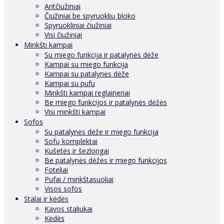
Antčiužiniai
Čiužiniai be spyruoklių bloko
Spyruokliniai čiužiniai
Visi čiužiniai
Minkšti kampai
Su miego funkcija ir patalynės dėže
Kampai su miego funkcija
Kampai su patalynės dėže
Kampai su pufu
Minkšti kampai reglaineriai
Be miego funkcijos ir patalynės dėžės
Visi minkšti kampai
Sofos
Su patalynės dėže ir miego funkcija
Sofų komplektai
Kušetės ir šezlongai
Be patalynės dėžės ir miego funkcijos
Foteliai
Pufai / minkštasuoliai
Visos sofos
Stalai ir kėdės
Kavos staliukai
Kėdės