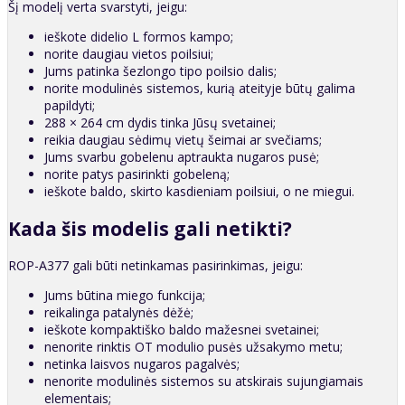
Šį modelį verta svarstyti, jeigu:
ieškote didelio L formos kampo;
norite daugiau vietos poilsiui;
Jums patinka šezlongo tipo poilsio dalis;
norite modulinės sistemos, kurią ateityje būtų galima
papildyti;
288 × 264 cm dydis tinka Jūsų svetainei;
reikia daugiau sėdimų vietų šeimai ar svečiams;
Jums svarbu gobelenu aptraukta nugaros pusė;
norite patys pasirinkti gobeleną;
ieškote baldo, skirto kasdieniam poilsiui, o ne miegui.
Kada šis modelis gali netikti?
ROP-A377 gali būti netinkamas pasirinkimas, jeigu:
Jums būtina miego funkcija;
reikalinga patalynės dėžė;
ieškote kompaktiško baldo mažesnei svetainei;
nenorite rinktis OT modulio pusės užsakymo metu;
netinka laisvos nugaros pagalvės;
nenorite modulinės sistemos su atskirais sujungiamais
elementais;